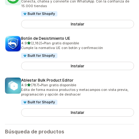
Conecta, chatea y convierte con WhatsApp. Con la confianza de
15.000 tiendas
Built for Shopify
Instalar
Botón de Desistimiento UE
de 5 estrellas
4.9
(2,182)
•
Plan gratis disponible
2182 reseñas en total
Cumple la normativa UE con botón y confirmación
Built for Shopify
Instalar
Ablestar Bulk Product Editor
de 5 estrellas
4.9
(787)
•
Plan gratis disponible
787 reseñas en total
Edita de forma masiva productos y metacampos con vista previa,
programación y opción de deshacer
Built for Shopify
Instalar
Búsqueda de productos