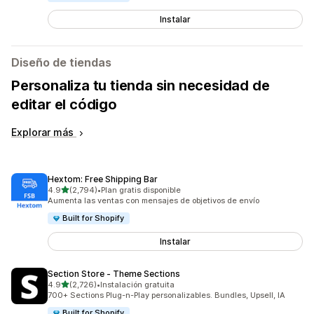
Instalar
Diseño de tiendas
Personaliza tu tienda sin necesidad de
editar el código
Explorar más
Hextom: Free Shipping Bar
de 5 estrellas
4.9
(2,794)
•
Plan gratis disponible
2794 reseñas en total
Aumenta las ventas con mensajes de objetivos de envío
Built for Shopify
Instalar
Section Store ‑ Theme Sections
de 5 estrellas
4.9
(2,726)
•
Instalación gratuita
2726 reseñas en total
700+ Sections Plug-n-Play personalizables. Bundles, Upsell, IA
Built for Shopify