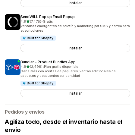
Instalar
SendWILL Pop up Email Popup
de 5 estrellas
4.9
(7,478)
•
Gratis
7478 reseñas en total
Ventanas emergentes de boletín y marketing por SMS y correo para
suscripciones
Built for Shopify
Instalar
Bundler ‑ Product Bundles App
de 5 estrellas
4.9
(2,499)
•
Plan gratis disponible
2499 reseñas en total
Gana más con ofertas de paquetes, ventas adicionales de
paquetes y descuentos por cantidad
Built for Shopify
Instalar
Pedidos y envíos
Agiliza todo, desde el inventario hasta el
envío