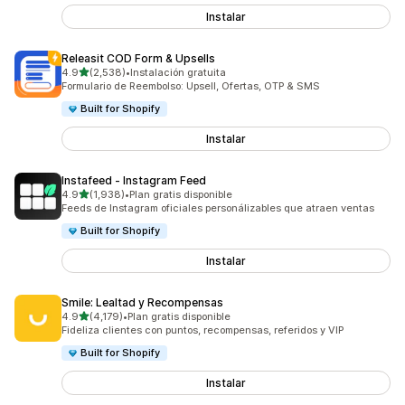
Instalar
Releasit COD Form & Upsells
de 5 estrellas
4.9
(2,538)
•
Instalación gratuita
2538 reseñas en total
Formulario de Reembolso: Upsell, Ofertas, OTP & SMS
Built for Shopify
Instalar
Instafeed ‑ Instagram Feed
de 5 estrellas
4.9
(1,938)
•
Plan gratis disponible
1938 reseñas en total
Feeds de Instagram oficiales personálizables que atraen ventas
Built for Shopify
Instalar
Smile: Lealtad y Recompensas
de 5 estrellas
4.9
(4,179)
•
Plan gratis disponible
4179 reseñas en total
Fideliza clientes con puntos, recompensas, referidos y VIP
Built for Shopify
Instalar