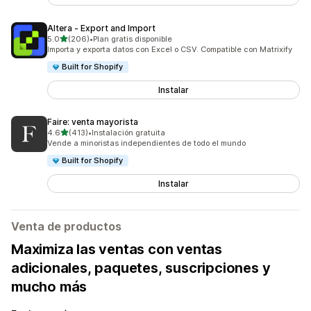
Altera ‑ Export and Import
de 5 estrellas
5.0
(206)
•
Plan gratis disponible
206 reseñas en total
Importa y exporta datos con Excel o CSV. Compatible con Matrixify
Built for Shopify
Instalar
Faire: venta mayorista
de 5 estrellas
4.6
(413)
•
Instalación gratuita
413 reseñas en total
Vende a minoristas independientes de todo el mundo
Built for Shopify
Instalar
Venta de productos
Maximiza las ventas con ventas
adicionales, paquetes, suscripciones y
mucho más