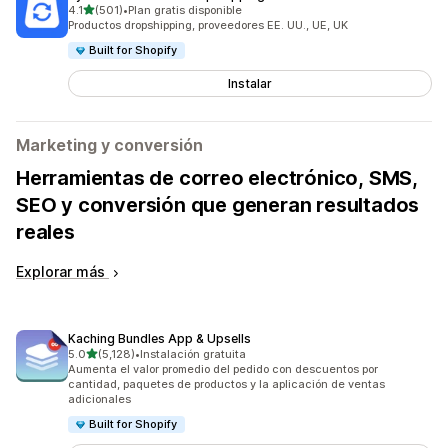
de 5 estrellas
4.1
(501)
•
Plan gratis disponible
501 reseñas en total
Productos dropshipping, proveedores EE. UU., UE, UK
Built for Shopify
Instalar
Marketing y conversión
Herramientas de correo electrónico, SMS,
SEO y conversión que generan resultados
reales
Explorar más
Kaching Bundles App & Upsells
de 5 estrellas
5.0
(5,128)
•
Instalación gratuita
5128 reseñas en total
Aumenta el valor promedio del pedido con descuentos por
cantidad, paquetes de productos y la aplicación de ventas
adicionales
Built for Shopify