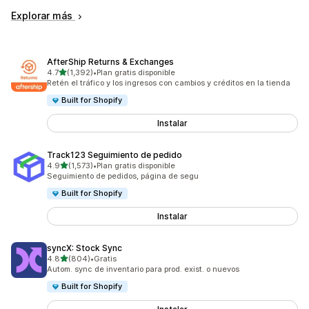
Explorar más
AfterShip Returns & Exchanges
de 5 estrellas
4.7
(1,392)
•
Plan gratis disponible
1392 reseñas en total
Retén el tráfico y los ingresos con cambios y créditos en la tienda
Built for Shopify
Instalar
Track123 Seguimiento de pedido
de 5 estrellas
4.9
(1,573)
•
Plan gratis disponible
1573 reseñas en total
Seguimiento de pedidos, página de segu
Built for Shopify
Instalar
syncX: Stock Sync
de 5 estrellas
4.8
(804)
•
Gratis
804 reseñas en total
Autom. sync de inventario para prod. exist. o nuevos
Built for Shopify