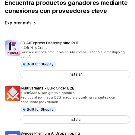
Encuentra productos ganadores mediante
conexiones con proveedores clave
Explorar más
FD AliExpress Dropshipping POD
de 5 estrellas
4.3
(41)
•
Gratis
41 reseñas en total
Busca e importa productos en AliExpress usando el dropshipping
con IA
Built for Shopify
Instalar
MultiVariants ‑ Bulk Order B2B
de 5 estrellas
4.9
(338)
•
Plan gratis disponible
338 reseñas en total
Pedidos al por mayor B2B: mezcla y combina variantes con
descuento por volumen
Built for Shopify
Instalar
Syncee Premium AI Dropshipping