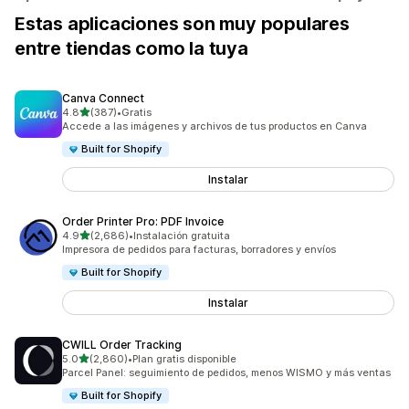
Estas aplicaciones son muy populares
entre tiendas como la tuya
Canva Connect
de 5 estrellas
4.8
(387)
•
Gratis
387 reseñas en total
Accede a las imágenes y archivos de tus productos en Canva
Built for Shopify
Instalar
Order Printer Pro: PDF Invoice
de 5 estrellas
4.9
(2,686)
•
Instalación gratuita
2686 reseñas en total
Impresora de pedidos para facturas, borradores y envíos
Built for Shopify
Instalar
CWILL Order Tracking
de 5 estrellas
5.0
(2,860)
•
Plan gratis disponible
2860 reseñas en total
Parcel Panel: seguimiento de pedidos, menos WISMO y más ventas
Built for Shopify