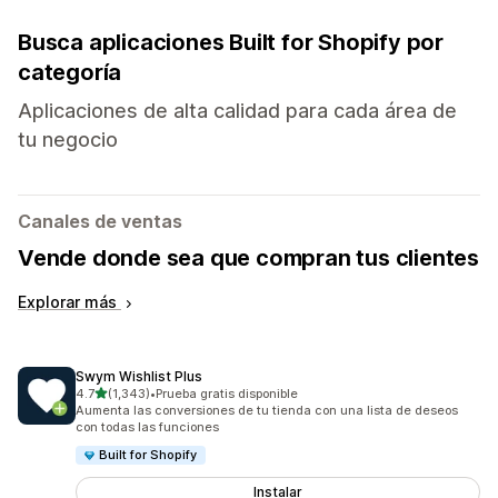
Busca aplicaciones Built for Shopify por
categoría
Aplicaciones de alta calidad para cada área de
tu negocio
Canales de ventas
Vende donde sea que compran tus clientes
Explorar más
Swym Wishlist Plus
de 5 estrellas
4.7
(1,343)
•
Prueba gratis disponible
1343 reseñas en total
Aumenta las conversiones de tu tienda con una lista de deseos
con todas las funciones
Built for Shopify
Instalar