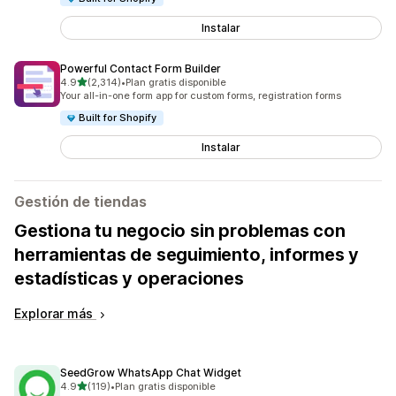
Instalar
Powerful Contact Form Builder
de 5 estrellas
4.9
(2,314)
•
Plan gratis disponible
2314 reseñas en total
Your all-in-one form app for custom forms, registration forms
Built for Shopify
Instalar
Gestión de tiendas
Gestiona tu negocio sin problemas con
herramientas de seguimiento, informes y
estadísticas y operaciones
Explorar más
SeedGrow WhatsApp Chat Widget
de 5 estrellas
4.9
(119)
•
Plan gratis disponible
119 reseñas en total