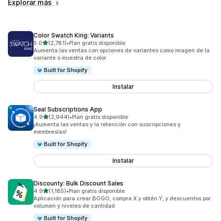
Explorar más
Color Swatch King: Variants
de 5 estrellas
5.0
(2,781)
•
Plan gratis disponible
2781 reseñas en total
Aumenta las ventas con opciones de variantes como imagen de la
variante o muestra de color
Built for Shopify
Instalar
Seal Subscriptions App
de 5 estrellas
4.9
(2,944)
•
Plan gratis disponible
2944 reseñas en total
¡Aumenta las ventas y la retención con suscripciones y
membresías!
Built for Shopify
Instalar
Discounty: Bulk Discount Sales
de 5 estrellas
4.9
(1,185)
•
Plan gratis disponible
1185 reseñas en total
Aplicación para crear BOGO, compra X y obtén Y, y descuentos por
volumen y niveles de cantidad
Built for Shopify