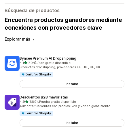
Búsqueda de productos
Encuentra productos ganadores mediante
conexiones con proveedores clave
Explorar más
Syncee Premium AI Dropshipping
de 5 estrellas
4.1
(504)
•
Plan gratis disponible
504 reseñas en total
Productos dropshipping, proveedores EE. UU., UE, UK
Built for Shopify
Instalar
Descuentos B2B mayoristas
de 5 estrellas
4.9
(689)
•
Prueba gratis disponible
689 reseñas en total
Aumenta tus ventas con precios B2B y vende globalmente
Built for Shopify
Instalar