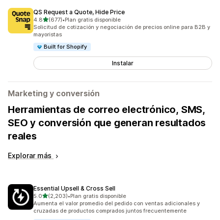
QS Request a Quote, Hide Price
de 5 estrellas
4.8
(677)
•
Plan gratis disponible
677 reseñas en total
Solicitud de cotización y negociación de precios online para B2B y
mayoristas
Built for Shopify
Instalar
Marketing y conversión
Herramientas de correo electrónico, SMS,
SEO y conversión que generan resultados
reales
Explorar más
Essential Upsell & Cross Sell
de 5 estrellas
5.0
(2,203)
•
Plan gratis disponible
2203 reseñas en total
Aumenta el valor promedio del pedido con ventas adicionales y
cruzadas de productos comprados juntos frecuentemente