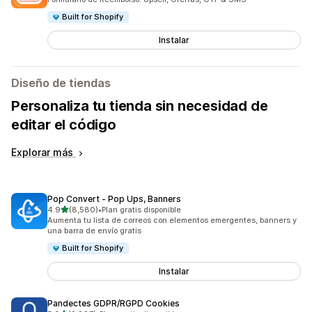
Built for Shopify
Instalar
Diseño de tiendas
Personaliza tu tienda sin necesidad de
editar el código
Explorar más
Pop Convert ‑ Pop Ups, Banners
de 5 estrellas
4.9
(8,580)
•
Plan gratis disponible
8580 reseñas en total
Aumenta tu lista de correos con elementos emergentes, banners y
una barra de envío gratis
Built for Shopify
Instalar
Pandectes GDPR/RGPD Cookies