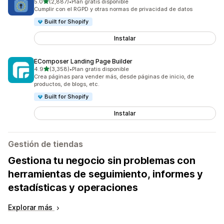
de 5 estrellas
5.0
(2,887)
•
Plan gratis disponible
2887 reseñas en total
Cumplir con el RGPD y otras normas de privacidad de datos
Built for Shopify
Instalar
EComposer Landing Page Builder
de 5 estrellas
4.9
(3,358)
•
Plan gratis disponible
3358 reseñas en total
Crea páginas para vender más, desde páginas de inicio, de
productos, de blogs, etc.
Built for Shopify
Instalar
Gestión de tiendas
Gestiona tu negocio sin problemas con
herramientas de seguimiento, informes y
estadísticas y operaciones
Explorar más