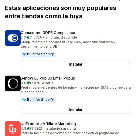
Estas aplicaciones son muy populares
entre tiendas como la tuya
Consentmo GDPR Compliance
de 5 estrellas
5.0
(1,872)
•
Plan gratis disponible
1872 reseñas en total
Cumplimiento de cookies RGPD/CCPA, accesibilidad web y
desistimiento de la UE
Built for Shopify
Instalar
SendWILL Pop up Email Popup
de 5 estrellas
4.9
(7,479)
•
Gratis
7479 reseñas en total
Ventanas emergentes de boletín y marketing por SMS y correo para
suscripciones
Built for Shopify
Instalar
UpPromote Affiliate Marketing
de 5 estrellas
4.9
(3,592)
•
Instalación gratuita
3592 reseñas en total
Impulsa los ciclos de ventas de referidos con el programa de