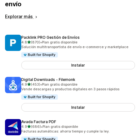
envío
Explorar más
Packlink PRO Gestión de Envíos
de 5 estrellas
4.8
(870)
•
Plan gratis disponible
870 reseñas en total
Solución multitransportista de envío e-commerce y marketplace
Built for Shopify
Instalar
Digital Downloads ‑ Filemonk
de 5 estrellas
4.9
(453)
•
Plan gratis disponible
453 reseñas en total
Vende descargas y productos digitales en 3 pasos rápidos
Built for Shopify
Instalar
Avada Factura PDF
de 5 estrellas
4.9
(686)
•
Plan gratis disponible
686 reseñas en total
Facturas automáticas: ahorra tiempo y cumple la ley.
Built for Shopify