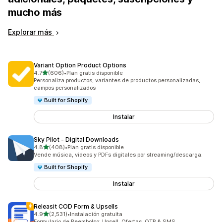
mucho más
Explorar más
Variant Option Product Options
de 5 estrellas
4.7
(606)
•
Plan gratis disponible
606 reseñas en total
Personaliza productos, variantes de productos personalizadas,
campos personalizados
Built for Shopify
Instalar
Sky Pilot ‑ Digital Downloads
de 5 estrellas
4.8
(408)
•
Plan gratis disponible
408 reseñas en total
Vende música, videos y PDFs digitales por streaming/descarga.
Built for Shopify
Instalar
Releasit COD Form & Upsells
de 5 estrellas
4.9
(2,531)
•
Instalación gratuita
2531 reseñas en total
Formulario de Reembolso: Upsell, Ofertas, OTP & SMS