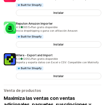
Built for Shopify
Instalar
Reputon Amazon Importer
de 5 estrellas
4.9
(651)
•
Plan gratis disponible
651 reseñas en total
Inicia dropshipping o gana con afiliación Amazon
Built for Shopify
Instalar
Altera ‑ Export and Import
de 5 estrellas
5.0
(205)
•
Plan gratis disponible
205 reseñas en total
Importa y exporta datos con Excel o CSV. Compatible con Matrixify
Built for Shopify
Instalar
Venta de productos
Maximiza las ventas con ventas
adicionales, paquetes, suscripciones y