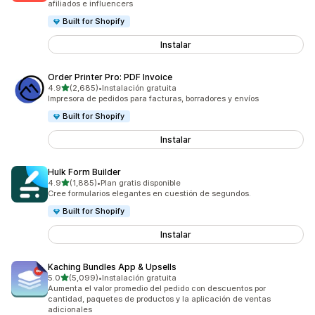
afiliados e influencers
Built for Shopify
Instalar
Order Printer Pro: PDF Invoice
de 5 estrellas
4.9
(2,685)
•
Instalación gratuita
2685 reseñas en total
Impresora de pedidos para facturas, borradores y envíos
Built for Shopify
Instalar
Hulk Form Builder
de 5 estrellas
4.9
(1,885)
•
Plan gratis disponible
1885 reseñas en total
Cree formularios elegantes en cuestión de segundos.
Built for Shopify
Instalar
Kaching Bundles App & Upsells
de 5 estrellas
5.0
(5,099)
•
Instalación gratuita
5099 reseñas en total
Aumenta el valor promedio del pedido con descuentos por
cantidad, paquetes de productos y la aplicación de ventas
adicionales