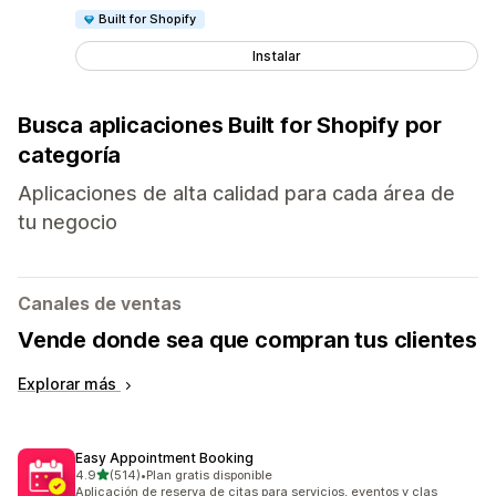
Built for Shopify
Instalar
Busca aplicaciones Built for Shopify por
categoría
Aplicaciones de alta calidad para cada área de
tu negocio
Canales de ventas
Vende donde sea que compran tus clientes
Explorar más
Easy Appointment Booking
de 5 estrellas
4.9
(514)
•
Plan gratis disponible
514 reseñas en total
Aplicación de reserva de citas para servicios, eventos y clas