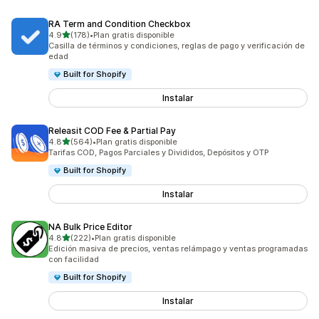
RA Term and Condition Checkbox
de 5 estrellas
4.9
(178)
•
Plan gratis disponible
178 reseñas en total
Casilla de términos y condiciones, reglas de pago y verificación de
edad
Built for Shopify
Instalar
Releasit COD Fee & Partial Pay
de 5 estrellas
4.8
(564)
•
Plan gratis disponible
564 reseñas en total
Tarifas COD, Pagos Parciales y Divididos, Depósitos y OTP
Built for Shopify
Instalar
NA Bulk Price Editor
de 5 estrellas
4.8
(222)
•
Plan gratis disponible
222 reseñas en total
Edición masiva de precios, ventas relámpago y ventas programadas
con facilidad
Built for Shopify
Instalar