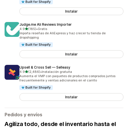
Built for Shopify
Instalar
Judge.me Ali Reviews Importer
de 5 estrellas
4.9
(185)
•
Gratis
185 reseñas en total
Importa reseñas de AliExpress y haz crecer tu tienda de
dropshipping
Built for Shopify
Instalar
Upsell & Cross Sell — Selleasy
de 5 estrellas
4.9
(2,486)
•
Instalación gratuita
2486 reseñas en total
Aumenta el VMP con paquetes de productos comprados juntos
frecuentemente y ventas adicionales en el carrito
Built for Shopify
Instalar
Pedidos y envíos
Agiliza todo, desde el inventario hasta el