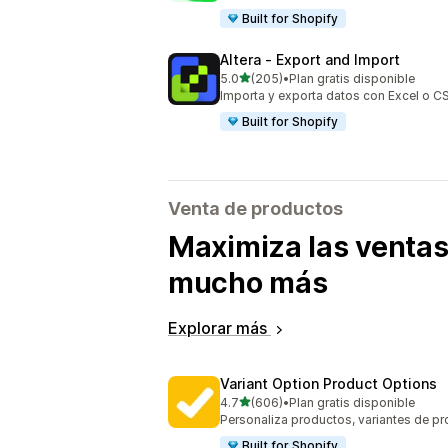
Built for Shopify
Altera ‑ Export and Import
de 5 estrellas
5.0
(205)
•
Plan gratis disponible
205 reseñas en total
Importa y exporta datos con Excel o CS
Built for Shopify
Venta de productos
Maximiza las ventas
mucho más
Explorar más
Variant Option Product Options
de 5 estrellas
4.7
(606)
•
Plan gratis disponible
606 reseñas en total
Personaliza productos, variantes de 
Built for Shopify