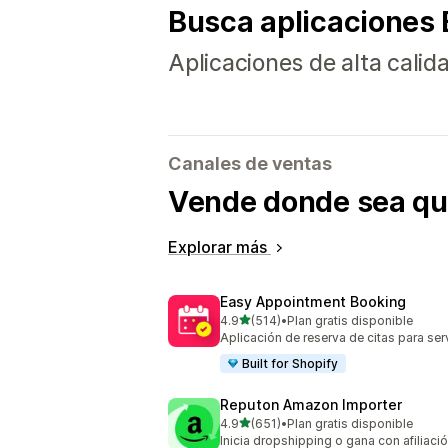
Busca aplicaciones B
Aplicaciones de alta calid
Canales de ventas
Vende donde sea qu
Explorar más
Easy Appointment Booking
de 5 estrellas
4.9
(514)
•
Plan gratis disponible
514 reseñas en total
Aplicación de reserva de citas para ser
Built for Shopify
Reputon Amazon Importer
de 5 estrellas
4.9
(651)
•
Plan gratis disponible
651 reseñas en total
Inicia dropshipping o gana con afiliac