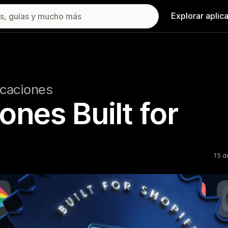
Explorar aplic
icaciones
ones Built for
15 d