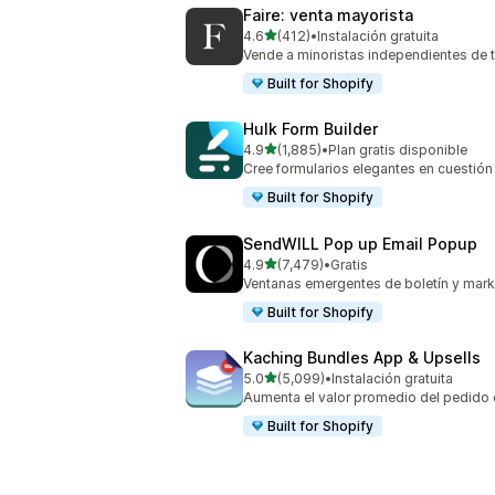
Faire: venta mayorista
de 5 estrellas
4.6
(412)
•
Instalación gratuita
412 reseñas en total
Vende a minoristas independientes de
Built for Shopify
Hulk Form Builder
de 5 estrellas
4.9
(1,885)
•
Plan gratis disponible
1885 reseñas en total
Cree formularios elegantes en cuestió
Built for Shopify
SendWILL Pop up Email Popup
de 5 estrellas
4.9
(7,479)
•
Gratis
7479 reseñas en total
Ventanas emergentes de boletín y mark
Built for Shopify
Kaching Bundles App & Upsells
de 5 estrellas
5.0
(5,099)
•
Instalación gratuita
5099 reseñas en total
Aumenta el valor promedio del pedido 
Built for Shopify