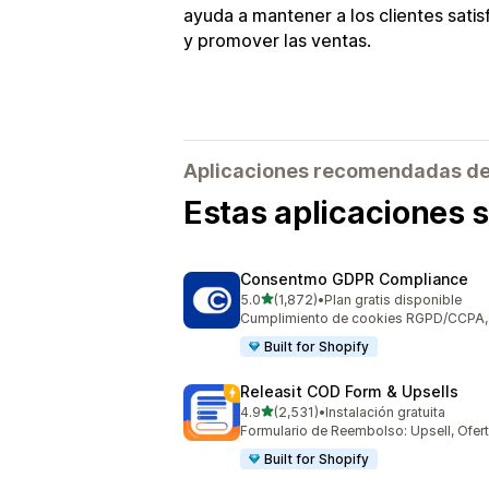
ayuda a mantener a los clientes sati
y promover las ventas.
Aplicaciones recomendadas de B
Estas aplicaciones 
Consentmo GDPR Compliance
de 5 estrellas
5.0
(1,872)
•
Plan gratis disponible
1872 reseñas en total
Cumplimiento de cookies RGPD/CCPA, a
Built for Shopify
Releasit COD Form & Upsells
de 5 estrellas
4.9
(2,531)
•
Instalación gratuita
2531 reseñas en total
Formulario de Reembolso: Upsell, Ofe
Built for Shopify