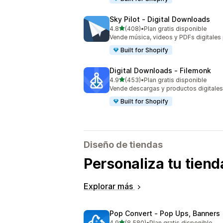
Sky Pilot ‑ Digital Downloads
de 5 estrellas
4.8
(408)
•
Plan gratis disponible
408 reseñas en total
Vende música, videos y PDFs digitales
Built for Shopify
Digital Downloads ‑ Filemonk
de 5 estrellas
4.9
(453)
•
Plan gratis disponible
453 reseñas en total
Vende descargas y productos digitales
Built for Shopify
Diseño de tiendas
Personaliza tu tiend
Explorar más
Pop Convert ‑ Pop Ups, Banners
de 5 estrellas
4.9
(8,580)
•
Plan gratis disponible