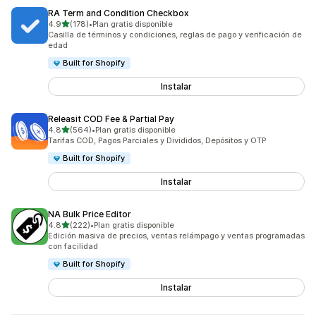
RA Term and Condition Checkbox
de 5 estrellas
4.9
(178)
•
Plan gratis disponible
178 reseñas en total
Casilla de términos y condiciones, reglas de pago y verificación de
edad
Built for Shopify
Instalar
Releasit COD Fee & Partial Pay
de 5 estrellas
4.8
(564)
•
Plan gratis disponible
564 reseñas en total
Tarifas COD, Pagos Parciales y Divididos, Depósitos y OTP
Built for Shopify
Instalar
NA Bulk Price Editor
de 5 estrellas
4.8
(222)
•
Plan gratis disponible
222 reseñas en total
Edición masiva de precios, ventas relámpago y ventas programadas
con facilidad
Built for Shopify
Instalar