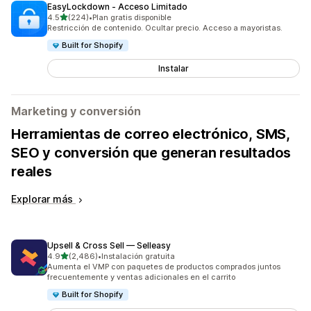
EasyLockdown ‑ Acceso Limitado
de 5 estrellas
4.5
(224)
•
Plan gratis disponible
224 reseñas en total
Restricción de contenido. Ocultar precio. Acceso a mayoristas.
Built for Shopify
Instalar
Marketing y conversión
Herramientas de correo electrónico, SMS,
SEO y conversión que generan resultados
reales
Explorar más
Upsell & Cross Sell — Selleasy
de 5 estrellas
4.9
(2,486)
•
Instalación gratuita
2486 reseñas en total
Aumenta el VMP con paquetes de productos comprados juntos
frecuentemente y ventas adicionales en el carrito
Built for Shopify