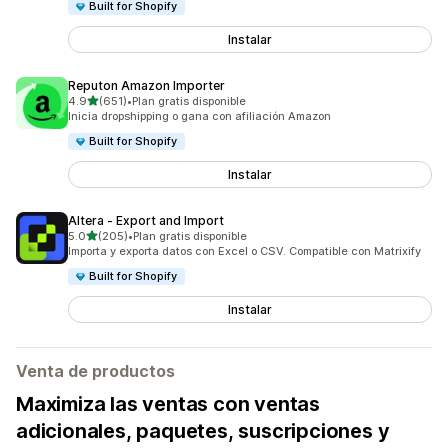
Built for Shopify
Instalar
Reputon Amazon Importer
de 5 estrellas
4.9
(651)
•
Plan gratis disponible
651 reseñas en total
Inicia dropshipping o gana con afiliación Amazon
Built for Shopify
Instalar
Altera ‑ Export and Import
de 5 estrellas
5.0
(205)
•
Plan gratis disponible
205 reseñas en total
Importa y exporta datos con Excel o CSV. Compatible con Matrixify
Built for Shopify
Instalar
Venta de productos
Maximiza las ventas con ventas
adicionales, paquetes, suscripciones y