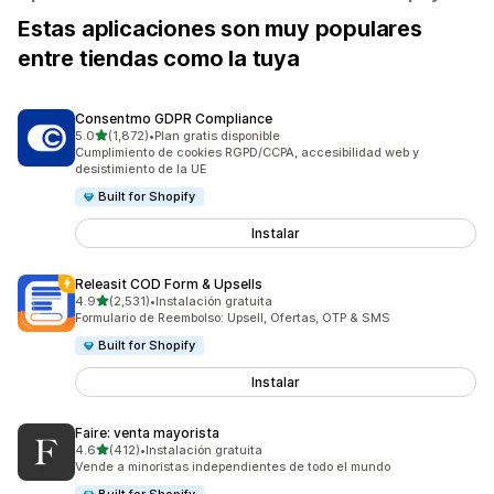
Estas aplicaciones son muy populares
entre tiendas como la tuya
Consentmo GDPR Compliance
de 5 estrellas
5.0
(1,872)
•
Plan gratis disponible
1872 reseñas en total
Cumplimiento de cookies RGPD/CCPA, accesibilidad web y
desistimiento de la UE
Built for Shopify
Instalar
Releasit COD Form & Upsells
de 5 estrellas
4.9
(2,531)
•
Instalación gratuita
2531 reseñas en total
Formulario de Reembolso: Upsell, Ofertas, OTP & SMS
Built for Shopify
Instalar
Faire: venta mayorista
de 5 estrellas
4.6
(412)
•
Instalación gratuita
412 reseñas en total
Vende a minoristas independientes de todo el mundo