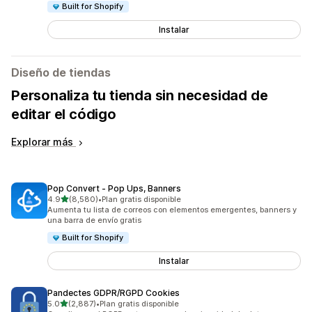
Built for Shopify
Instalar
Diseño de tiendas
Personaliza tu tienda sin necesidad de
editar el código
Explorar más
Pop Convert ‑ Pop Ups, Banners
de 5 estrellas
4.9
(8,580)
•
Plan gratis disponible
8580 reseñas en total
Aumenta tu lista de correos con elementos emergentes, banners y
una barra de envío gratis
Built for Shopify
Instalar
Pandectes GDPR/RGPD Cookies
de 5 estrellas
5.0
(2,887)
•
Plan gratis disponible
2887 reseñas en total