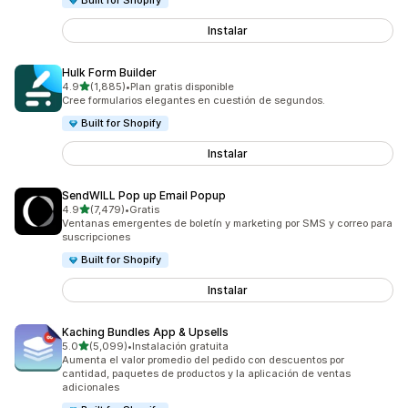
Built for Shopify
Instalar
Hulk Form Builder
de 5 estrellas
4.9
(1,885)
•
Plan gratis disponible
1885 reseñas en total
Cree formularios elegantes en cuestión de segundos.
Built for Shopify
Instalar
SendWILL Pop up Email Popup
de 5 estrellas
4.9
(7,479)
•
Gratis
7479 reseñas en total
Ventanas emergentes de boletín y marketing por SMS y correo para
suscripciones
Built for Shopify
Instalar
Kaching Bundles App & Upsells
de 5 estrellas
5.0
(5,099)
•
Instalación gratuita
5099 reseñas en total
Aumenta el valor promedio del pedido con descuentos por
cantidad, paquetes de productos y la aplicación de ventas
adicionales