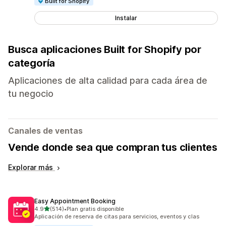
Built for Shopify
Instalar
Busca aplicaciones Built for Shopify por
categoría
Aplicaciones de alta calidad para cada área de
tu negocio
Canales de ventas
Vende donde sea que compran tus clientes
Explorar más
Easy Appointment Booking
de 5 estrellas
4.9
(514)
•
Plan gratis disponible
514 reseñas en total
Aplicación de reserva de citas para servicios, eventos y clas