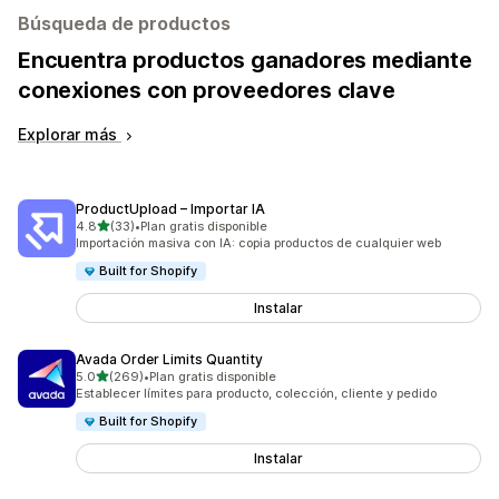
Búsqueda de productos
Encuentra productos ganadores mediante
conexiones con proveedores clave
Explorar más
ProductUpload – Importar IA
de 5 estrellas
4.8
(33)
•
Plan gratis disponible
33 reseñas en total
Importación masiva con IA: copia productos de cualquier web
Built for Shopify
Instalar
Avada Order Limits Quantity
de 5 estrellas
5.0
(269)
•
Plan gratis disponible
269 reseñas en total
Establecer límites para producto, colección, cliente y pedido
Built for Shopify
Instalar