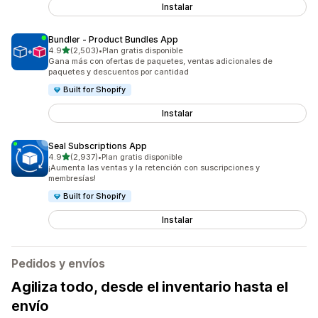
Instalar
Bundler ‑ Product Bundles App
de 5 estrellas
4.9
(2,503)
•
Plan gratis disponible
2503 reseñas en total
Gana más con ofertas de paquetes, ventas adicionales de
paquetes y descuentos por cantidad
Built for Shopify
Instalar
Seal Subscriptions App
de 5 estrellas
4.9
(2,937)
•
Plan gratis disponible
2937 reseñas en total
¡Aumenta las ventas y la retención con suscripciones y
membresías!
Built for Shopify
Instalar
Pedidos y envíos
Agiliza todo, desde el inventario hasta el
envío