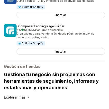
Cumplir con el RGPD y otras normas de privacidad de datos
Built for Shopify
Instalar
EComposer Landing Page Builder
de 5 estrellas
4.9
(3,358)
•
Plan gratis disponible
3358 reseñas en total
Crea páginas para vender más, desde páginas de inicio, de
productos, de blogs, etc.
Built for Shopify
Instalar
Gestión de tiendas
Gestiona tu negocio sin problemas con
herramientas de seguimiento, informes y
estadísticas y operaciones
Explorar más