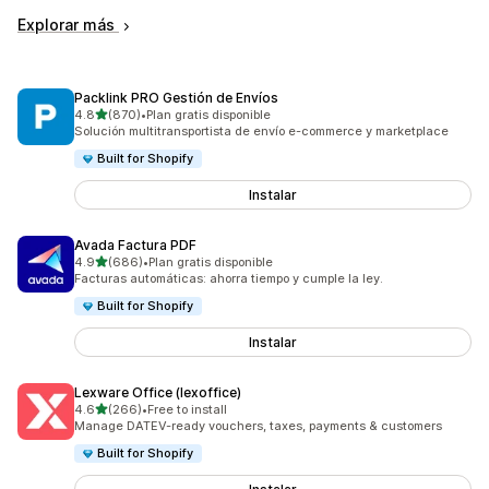
Explorar más
Packlink PRO Gestión de Envíos
de 5 estrellas
4.8
(870)
•
Plan gratis disponible
870 reseñas en total
Solución multitransportista de envío e-commerce y marketplace
Built for Shopify
Instalar
Avada Factura PDF
de 5 estrellas
4.9
(686)
•
Plan gratis disponible
686 reseñas en total
Facturas automáticas: ahorra tiempo y cumple la ley.
Built for Shopify
Instalar
Lexware Office (lexoffice)
de 5 estrellas
4.6
(266)
•
Free to install
266 reseñas en total
Manage DATEV-ready vouchers, taxes, payments & customers
Built for Shopify