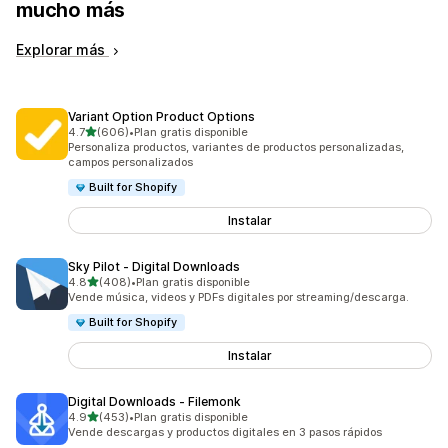
mucho más
Explorar más
Variant Option Product Options
de 5 estrellas
4.7
(606)
•
Plan gratis disponible
606 reseñas en total
Personaliza productos, variantes de productos personalizadas,
campos personalizados
Built for Shopify
Instalar
Sky Pilot ‑ Digital Downloads
de 5 estrellas
4.8
(408)
•
Plan gratis disponible
408 reseñas en total
Vende música, videos y PDFs digitales por streaming/descarga.
Built for Shopify
Instalar
Digital Downloads ‑ Filemonk
de 5 estrellas
4.9
(453)
•
Plan gratis disponible
453 reseñas en total
Vende descargas y productos digitales en 3 pasos rápidos