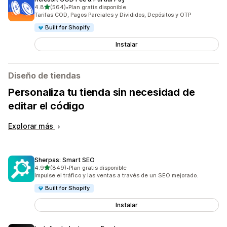
de 5 estrellas
4.8
(564)
•
Plan gratis disponible
564 reseñas en total
Tarifas COD, Pagos Parciales y Divididos, Depósitos y OTP
Built for Shopify
Instalar
Diseño de tiendas
Personaliza tu tienda sin necesidad de
editar el código
Explorar más
Sherpas: Smart SEO
de 5 estrellas
4.9
(849)
•
Plan gratis disponible
849 reseñas en total
Impulse el tráfico y las ventas a través de un SEO mejorado.
Built for Shopify
Instalar