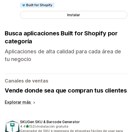
Built for Shopify
Instalar
Busca aplicaciones Built for Shopify por
categoría
Aplicaciones de alta calidad para cada área de
tu negocio
Canales de ventas
Vende donde sea que compran tus clientes
Explorar más
SKUGen SKU & Barcode Generator
de 5 estrellas
4.4
(52)
•
Instalación gratuita
52 reseñas en total
Generador de SKU e impresora de etiquetas fáciles de usar para