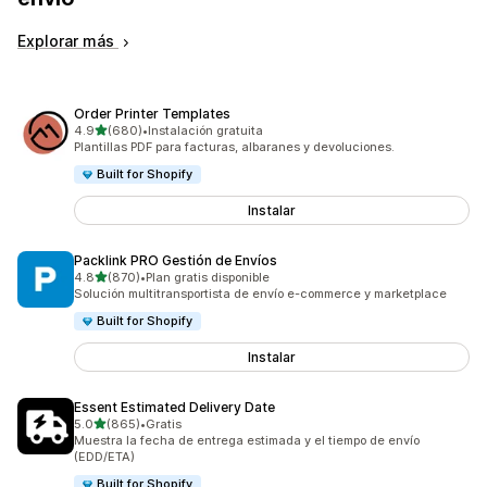
Explorar más
Order Printer Templates
de 5 estrellas
4.9
(680)
•
Instalación gratuita
680 reseñas en total
Plantillas PDF para facturas, albaranes y devoluciones.
Built for Shopify
Instalar
Packlink PRO Gestión de Envíos
de 5 estrellas
4.8
(870)
•
Plan gratis disponible
870 reseñas en total
Solución multitransportista de envío e-commerce y marketplace
Built for Shopify
Instalar
Essent Estimated Delivery Date
de 5 estrellas
5.0
(865)
•
Gratis
865 reseñas en total
Muestra la fecha de entrega estimada y el tiempo de envío
(EDD/ETA)
Built for Shopify