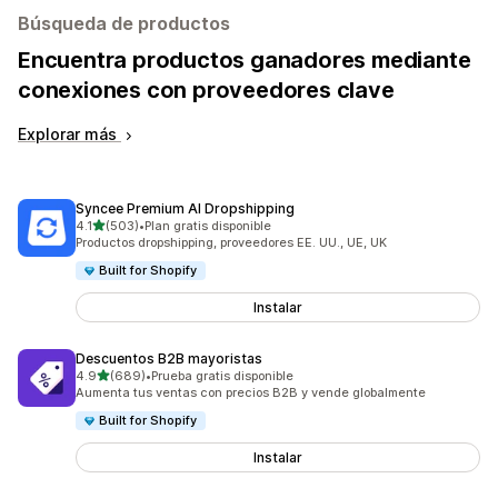
Búsqueda de productos
Encuentra productos ganadores mediante
conexiones con proveedores clave
Explorar más
Syncee Premium AI Dropshipping
de 5 estrellas
4.1
(503)
•
Plan gratis disponible
503 reseñas en total
Productos dropshipping, proveedores EE. UU., UE, UK
Built for Shopify
Instalar
Descuentos B2B mayoristas
de 5 estrellas
4.9
(689)
•
Prueba gratis disponible
689 reseñas en total
Aumenta tus ventas con precios B2B y vende globalmente
Built for Shopify
Instalar