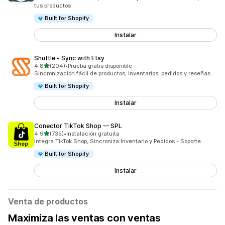
tus productos
Built for Shopify
Instalar
Shuttle ‑ Sync with Etsy
de 5 estrellas
4.8
(204)
•
Prueba gratis disponible
204 reseñas en total
Sincronización fácil de productos, inventarios, pedidos y reseñas
Built for Shopify
Instalar
Conector TikTok Shop — SPL
de 5 estrellas
4.9
(735)
•
Instalación gratuita
735 reseñas en total
Integra TikTok Shop, Sincroniza Inventario y Pedidos - Soporte
Built for Shopify
Instalar
Venta de productos
Maximiza las ventas con ventas