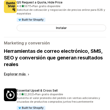
QS Request a Quote, Hide Price
de 5 estrellas
4.8
(677)
•
Plan gratis disponible
677 reseñas en total
Solicitud de cotización y negociación de precios online para B2B y
mayoristas
Built for Shopify
Instalar
Marketing y conversión
Herramientas de correo electrónico, SMS,
SEO y conversión que generan resultados
reales
Explorar más
Essential Upsell & Cross Sell
de 5 estrellas
5.0
(2,202)
•
Plan gratis disponible
2202 reseñas en total
Aumenta el valor promedio del pedido con ventas adicionales y
cruzadas de productos comprados juntos frecuentemente
Built for Shopify