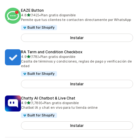
EAZE Button
de 5 estrellas
4.8
(142)
•
Plan gratis disponible
142 reseñas en total
Permite que tus clientes te contacten directamente por WhatsApp
Built for Shopify
Instalar
RA Term and Condition Checkbox
de 5 estrellas
4.9
(178)
•
Plan gratis disponible
178 reseñas en total
Casilla de términos y condiciones, reglas de pago y verificación de
edad
Built for Shopify
Instalar
Chatty AI Chatbot & Live Chat
de 5 estrellas
4.9
(1,789)
•
Plan gratis disponible
1789 reseñas en total
Chatbot IA y chat en vivo para tu tienda online
Built for Shopify
Instalar