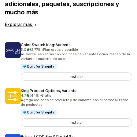
adicionales, paquetes, suscripciones y
mucho más
Explorar más
Color Swatch King: Variants
de 5 estrellas
5.0
(2,779)
•
Plan gratis disponible
2779 reseñas en total
Aumenta las ventas con opciones de variantes como imagen de la
variante o muestra de color
Built for Shopify
Instalar
King Product Options, Variants
de 5 estrellas
4.7
(446)
•
Gratis
446 reseñas en total
Agrega opciones de producto y de variante con el personalizador
de productos
Built for Shopify
Instalar
Releasit COD Fee & Partial Pay