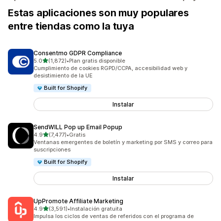
Estas aplicaciones son muy populares
entre tiendas como la tuya
Consentmo GDPR Compliance
de 5 estrellas
5.0
(1,872)
•
Plan gratis disponible
1872 reseñas en total
Cumplimiento de cookies RGPD/CCPA, accesibilidad web y
desistimiento de la UE
Built for Shopify
Instalar
SendWILL Pop up Email Popup
de 5 estrellas
4.9
(7,477)
•
Gratis
7477 reseñas en total
Ventanas emergentes de boletín y marketing por SMS y correo para
suscripciones
Built for Shopify
Instalar
UpPromote Affiliate Marketing
de 5 estrellas
4.9
(3,591)
•
Instalación gratuita
3591 reseñas en total
Impulsa los ciclos de ventas de referidos con el programa de