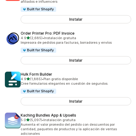
afiliados e influencers
Built for Shopify
Instalar
Order Printer Pro: PDF Invoice
de 5 estrellas
4.9
(2,685)
•
Instalación gratuita
2685 reseñas en total
Impresora de pedidos para facturas, borradores y envíos
Built for Shopify
Instalar
Hulk Form Builder
de 5 estrellas
4.9
(1,885)
•
Plan gratis disponible
1885 reseñas en total
Cree formularios elegantes en cuestión de segundos.
Built for Shopify
Instalar
Kaching Bundles App & Upsells
de 5 estrellas
5.0
(5,097)
•
Instalación gratuita
5097 reseñas en total
Aumenta el valor promedio del pedido con descuentos por
cantidad, paquetes de productos y la aplicación de ventas
adicionales