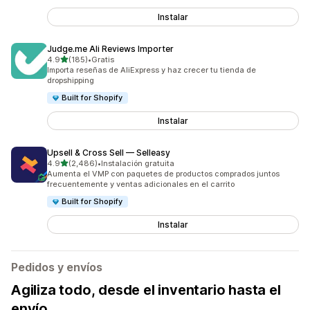
Instalar
Judge.me Ali Reviews Importer
de 5 estrellas
4.9
(185)
•
Gratis
185 reseñas en total
Importa reseñas de AliExpress y haz crecer tu tienda de
dropshipping
Built for Shopify
Instalar
Upsell & Cross Sell — Selleasy
de 5 estrellas
4.9
(2,486)
•
Instalación gratuita
2486 reseñas en total
Aumenta el VMP con paquetes de productos comprados juntos
frecuentemente y ventas adicionales en el carrito
Built for Shopify
Instalar
Pedidos y envíos
Agiliza todo, desde el inventario hasta el
envío