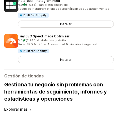
Instafeed ‑ Instagram Feed
de 5 estrellas
4.9
(1,934)
•
Plan gratis disponible
1934 reseñas en total
Feeds de Instagram oficiales personálizables que atraen ventas
Built for Shopify
Instalar
Tiny SEO Speed Image Optimizer
de 5 estrellas
5.0
(2,248)
•
Instalación gratuita
2248 reseñas en total
Boost SEO & tráfico IA, velocidad & minimiza imágenes!
Built for Shopify
Instalar
Gestión de tiendas
Gestiona tu negocio sin problemas con
herramientas de seguimiento, informes y
estadísticas y operaciones
Explorar más