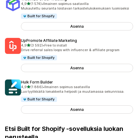
/ 5 tähteä
4,9
(1 574)
•
Ilmainen sopimus saatavilla
1574 arvostelua yhteensä
Mukautettu seuranta loistavan tarkastelukokemuksen luomiseksi
Built for Shopify
Asenna
UpPromote Affiliate Marketing
/ 5 tähteä
4,9
(3 592)
•
Free to install
3592 arvostelua yhteensä
Drive referral sales loops with influencer & affiliate program
Built for Shopify
Asenna
Hulk Form Builder
/ 5 tähteä
4,9
(1 886)
•
Ilmainen sopimus saatavilla
1886 arvostelua yhteensä
Luo tyylikkäitä lomakkeita helposti ja muutamassa sekunnissa.
Built for Shopify
Asenna
Etsi Built for Shopify ‑sovelluksia luokan
perusteella