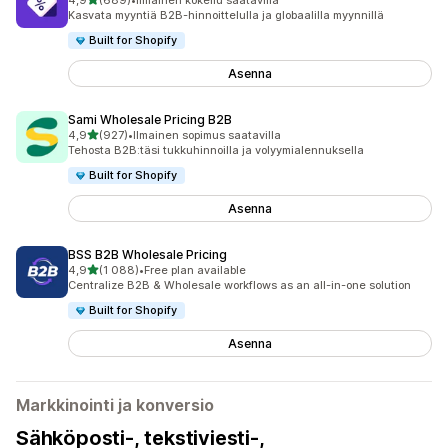
4,9
(689)
•
Ilmainen kokeilu saatavilla
689 arvostelua yhteensä
Kasvata myyntiä B2B-hinnoittelulla ja globaalilla myynnillä
Built for Shopify
Asenna
Sami Wholesale Pricing B2B
/ 5 tähteä
4,9
(927)
•
Ilmainen sopimus saatavilla
927 arvostelua yhteensä
Tehosta B2B:täsi tukkuhinnoilla ja volyymialennuksella
Built for Shopify
Asenna
BSS B2B Wholesale Pricing
/ 5 tähteä
4,9
(1 088)
•
Free plan available
1088 arvostelua yhteensä
Centralize B2B & Wholesale workflows as an all-in-one solution
Built for Shopify
Asenna
Markkinointi ja konversio
Sähköposti-, tekstiviesti-,