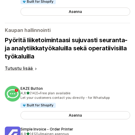
Built for Shopify
Asenna
Kaupan hallinnointi
Pyöritä liiketoimintaasi sujuvasti seuranta-
ja analytiikkatyökaluilla sekä operatiivisilla
työkaluilla
Tutustu lisää
EAZE Button
/ 5 tähteä
4,8
(142)
•
Free plan available
142 arvostelua yhteensä
Let your customers contact you directly - for WhatsApp
Built for Shopify
Asenna
Simple Invoice ‑ Order Printer
/ 5 tähteä
4,9
(412)
•
Ilmainen asennus