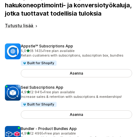
hakukoneoptimointi- ja konversiotyökaluja,
jotka tuottavat todellisia tuloksia
Tutustu lisää
Appstle℠ Subscriptions App
/ 5 tähteä
5,0
(8 143)
•
Free plan available
8143 arvostelua yhteensä
Retain customers with subscriptions, subscription box, bundles
Built for Shopify
Asenna
Seal Subscriptions App
/ 5 tähteä
4,9
(2 941)
•
Free plan available
2941 arvostelua yhteensä
Increase sales & retention with subscriptions & memberships!
Built for Shopify
Asenna
Bundler ‑ Product Bundles App
/ 5 tähteä
4,9
(2 499)
•
Free plan available
2499 arvostelua yhteensä