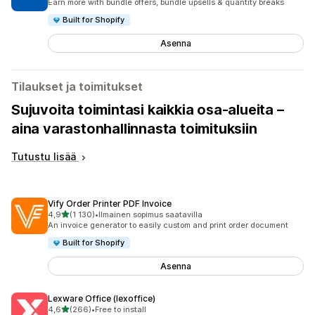
Earn more with bundle offers, bundle upsells & quantity breaks
Built for Shopify
Asenna
Tilaukset ja toimitukset
Sujuvoita toimintasi kaikkia osa-alueita –
aina varastonhallinnasta toimituksiin
Tutustu lisää
Vify Order Printer PDF Invoice
/ 5 tähteä
4,9
(1 130)
•
Ilmainen sopimus saatavilla
1130 arvostelua yhteensä
An invoice generator to easily custom and print order document
Built for Shopify
Asenna
Lexware Office (lexoffice)
/ 5 tähteä
4,6
(266)
•
Free to install
266 arvostelua yhteensä