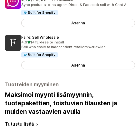
4,9
(268)
•
Free plan available
268 arvostelua yhteensä
Sync products to Instagram Direct & Facebook sell with Chat AI
Built for Shopify
Asenna
Faire: Sell Wholesale
/ 5 tähteä
4,6
(413)
•
Free to install
413 arvostelua yhteensä
Sell wholesale to independent retailers worldwide
Built for Shopify
Asenna
Tuotteiden myyminen
Maksimoi myynti lisämyynnin,
tuotepakettien, toistuvien tilausten ja
muiden vastaavien avulla
Tutustu lisää