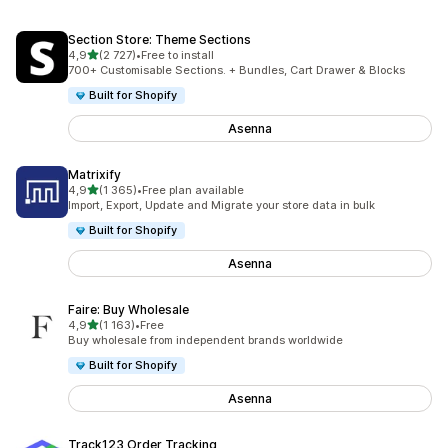
Section Store: Theme Sections
/ 5 tähteä
4,9
(2 727)
•
Free to install
2727 arvostelua yhteensä
700+ Customisable Sections. + Bundles, Cart Drawer & Blocks
Built for Shopify
Asenna
Matrixify
/ 5 tähteä
4,9
(1 365)
•
Free plan available
1365 arvostelua yhteensä
Import, Export, Update and Migrate your store data in bulk
Built for Shopify
Asenna
Faire: Buy Wholesale
/ 5 tähteä
4,9
(1 163)
•
Free
1163 arvostelua yhteensä
Buy wholesale from independent brands worldwide
Built for Shopify
Asenna
Track123 Order Tracking