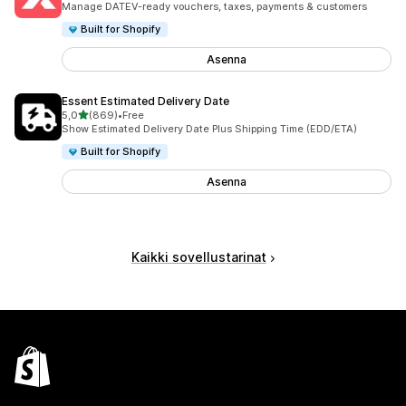
Manage DATEV-ready vouchers, taxes, payments & customers
Built for Shopify
Asenna
Essent Estimated Delivery Date
/ 5 tähteä
5,0
(869)
•
Free
869 arvostelua yhteensä
Show Estimated Delivery Date Plus Shipping Time (EDD/ETA)
Built for Shopify
Asenna
Kaikki sovellustarinat