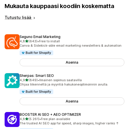
Mukauta kauppaasi koodiin koskematta
Tutustu lisää
Seguno Email Marketing
/ 5 tähteä
4,8
(643)
•
Free to install
643 arvostelua yhteensä
Canva & Sidekick-able email marketing newsletters & automation
Built for Shopify
Asenna
Sherpas: Smart SEO
/ 5 tähteä
4,9
(849)
•
Ilmainen sopimus saatavilla
849 arvostelua yhteensä
Ohjaa liikennettä ja myyntiä hakukoneoptimoinnin avulla.
Built for Shopify
Asenna
BOOSTER AI SEO + AEO OPTIMIZER
/ 5 tähteä
4,8
(5 261)
•
Free plan available
5261 arvostelua yhteensä
The trusted AI SEO app for speed, sharp images, higher ranks ↑