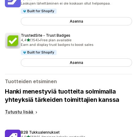
412 arvostelua yhteensä
Laskujen lähettäminen ei ole koskaan ollut helpompaa.
Built for Shopify
Asenna
TrustedSite ‑ Trust Badges
/ 5 tähteä
4,4
(154)
•
Free plan available
154 arvostelua yhteensä
Earn and display trust badges to boost sales
Built for Shopify
Asenna
Tuotteiden etsiminen
Hanki menestyviä tuotteita solmimalla
yhteyksiä tärkeiden toimittajien kanssa
Tutustu lisää
B2B Tukkualennukset
/ 5 tähteä