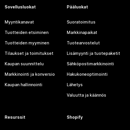
Sovellusluokat
Pääluokat
Myyntikanavat
Suoratoimitus
Tuotteiden etsiminen
Markkinapaikat
Tuotteiden myyminen
Tuotearvostelut
Tilaukset ja toimitukset
Lisämyynti ja tuotepaketit
Kaupan suunnittelu
Sähköpostimarkkinointi
Markkinointi ja konversio
Hakukoneoptimointi
Kaupan hallinnointi
Lähetys
Valuutta ja käännös
Resurssit
Shopify