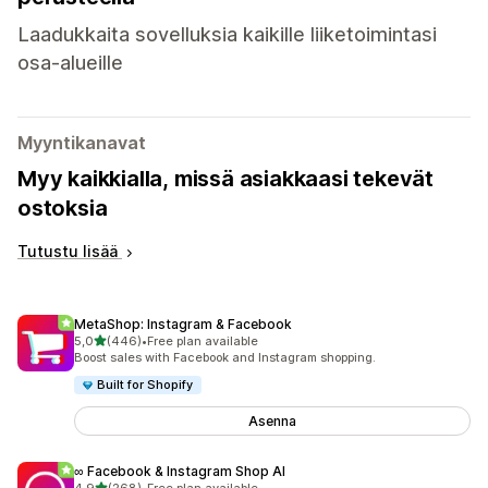
Laadukkaita sovelluksia kaikille liiketoimintasi
osa-alueille
Myyntikanavat
Myy kaikkialla, missä asiakkaasi tekevät
ostoksia
Tutustu lisää
MetaShop: Instagram & Facebook
/ 5 tähteä
5,0
(446)
•
Free plan available
446 arvostelua yhteensä
Boost sales with Facebook and Instagram shopping.
Built for Shopify
Asenna
∞ Facebook & Instagram Shop AI
/ 5 tähteä