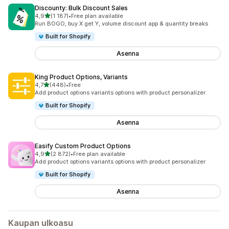
Discounty: Bulk Discount Sales
/ 5 tähteä
4,9
(1 187)
•
Free plan available
1187 arvostelua yhteensä
Run BOGO, buy X get Y, volume discount app & quantity breaks
Built for Shopify
Asenna
King Product Options, Variants
/ 5 tähteä
4,7
(448)
•
Free
448 arvostelua yhteensä
Add product options variants options with product personalizer
Built for Shopify
Asenna
Easify Custom Product Options
/ 5 tähteä
4,9
(2 872)
•
Free plan available
2872 arvostelua yhteensä
Add product options variants options with product personalizer
Built for Shopify
Asenna
Kaupan ulkoasu