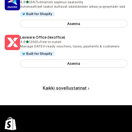
/ 5 tähteä
4,9
(687)
•
Ilmainen sopimus saatavilla
687 arvostelua yhteensä
Automaattiset laskut auttavat säästämään aikaa ja pysymään sää
Built for Shopify
Asenna
Lexware Office (lexoffice)
/ 5 tähteä
4,6
(266)
•
Free to install
266 arvostelua yhteensä
Manage DATEV-ready vouchers, taxes, payments & customers
Built for Shopify
Asenna
Kaikki sovellustarinat