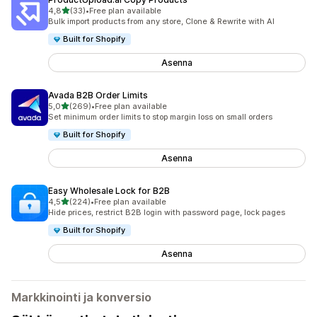
/ 5 tähteä
4,8
(33)
•
Free plan available
33 arvostelua yhteensä
Bulk import products from any store, Clone & Rewrite with AI
Built for Shopify
Asenna
Avada B2B Order Limits
/ 5 tähteä
5,0
(269)
•
Free plan available
269 arvostelua yhteensä
Set minimum order limits to stop margin loss on small orders
Built for Shopify
Asenna
Easy Wholesale Lock for B2B
/ 5 tähteä
4,5
(224)
•
Free plan available
224 arvostelua yhteensä
Hide prices, restrict B2B login with password page, lock pages
Built for Shopify
Asenna
Markkinointi ja konversio