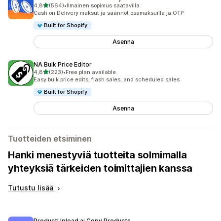
/ 5 tähteä
4,8
(564)
•
Ilmainen sopimus saatavilla
564 arvostelua yhteensä
Cash on Delivery maksut ja säännöt osamaksuilla ja OTP
Built for Shopify
Asenna
NA Bulk Price Editor
/ 5 tähteä
4,8
(223)
•
Free plan available
223 arvostelua yhteensä
Easy bulk price edits, flash sales, and scheduled sales
Built for Shopify
Asenna
Tuotteiden etsiminen
Hanki menestyviä tuotteita solmimalla
yhteyksiä tärkeiden toimittajien kanssa
Tutustu lisää
ProductUpload.ai Copy Products