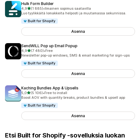
Hulk Form Builder
/ 5 tähteä
4,9
(1 885)
•
Ilmainen sopimus saatavilla
1885 arvostelua yhteensä
Luo tyylikkäitä lomakkeita helposti ja muutamassa sekunnissa.
Built for Shopify
Asenna
SendWILL Pop up Email Popup
/ 5 tähteä
4,9
(7 480)
•
Free
7480 arvostelua yhteensä
Newsletter pop-up windows, SMS & email marketing for sign-ups
Built for Shopify
Asenna
Kaching Bundles App & Upsells
/ 5 tähteä
5,0
(5 106)
•
Free to install
5106 arvostelua yhteensä
Boost AOV with quantity breaks, product bundles & upsell app
Built for Shopify
Asenna
Etsi Built for Shopify ‑sovelluksia luokan