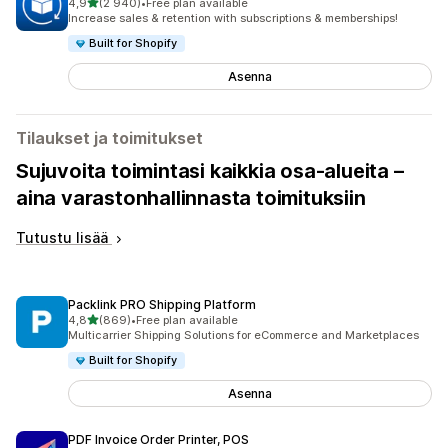
/ 5 tähteä
4,9
(2 940)
•
Free plan available
2940 arvostelua yhteensä
Increase sales & retention with subscriptions & memberships!
Built for Shopify
Asenna
Tilaukset ja toimitukset
Sujuvoita toimintasi kaikkia osa-alueita –
aina varastonhallinnasta toimituksiin
Tutustu lisää
Packlink PRO Shipping Platform
/ 5 tähteä
4,8
(869)
•
Free plan available
869 arvostelua yhteensä
Multicarrier Shipping Solutions for eCommerce and Marketplaces
Built for Shopify
Asenna
PDF Invoice Order Printer, POS