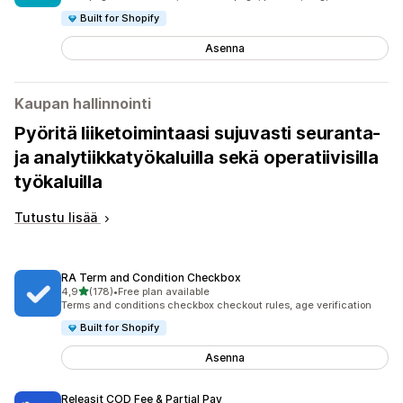
Built for Shopify
Asenna
Kaupan hallinnointi
Pyöritä liiketoimintaasi sujuvasti seuranta-
ja analytiikkatyökaluilla sekä operatiivisilla
työkaluilla
Tutustu lisää
RA Term and Condition Checkbox
/ 5 tähteä
4,9
(178)
•
Free plan available
178 arvostelua yhteensä
Terms and conditions checkbox checkout rules, age verification
Built for Shopify
Asenna
Releasit COD Fee & Partial Pay