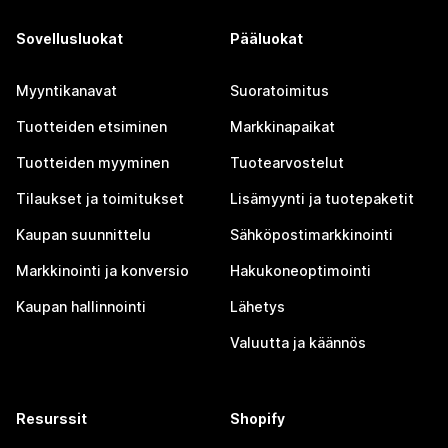
Sovellusluokat
Pääluokat
Myyntikanavat
Suoratoimitus
Tuotteiden etsiminen
Markkinapaikat
Tuotteiden myyminen
Tuotearvostelut
Tilaukset ja toimitukset
Lisämyynti ja tuotepaketit
Kaupan suunnittelu
Sähköpostimarkkinointi
Markkinointi ja konversio
Hakukoneoptimointi
Kaupan hallinnointi
Lähetys
Valuutta ja käännös
Resurssit
Shopify