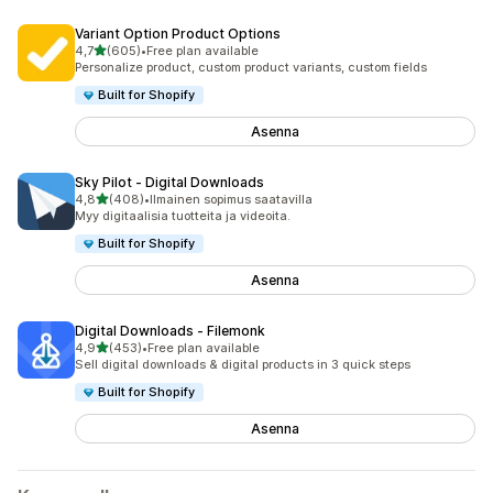
Variant Option Product Options
/ 5 tähteä
4,7
(605)
•
Free plan available
605 arvostelua yhteensä
Personalize product, custom product variants, custom fields
Built for Shopify
Asenna
Sky Pilot ‑ Digital Downloads
/ 5 tähteä
4,8
(408)
•
Ilmainen sopimus saatavilla
408 arvostelua yhteensä
Myy digitaalisia tuotteita ja videoita.
Built for Shopify
Asenna
Digital Downloads ‑ Filemonk
/ 5 tähteä
4,9
(453)
•
Free plan available
453 arvostelua yhteensä
Sell digital downloads & digital products in 3 quick steps
Built for Shopify
Asenna