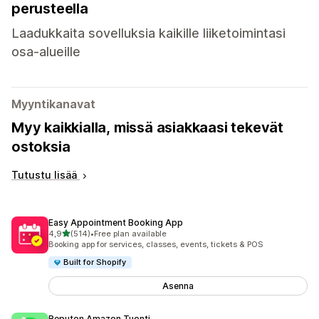
perusteella
Laadukkaita sovelluksia kaikille liiketoimintasi
osa-alueille
Myyntikanavat
Myy kaikkialla, missä asiakkaasi tekevät
ostoksia
Tutustu lisää
Easy Appointment Booking App
/ 5 tähteä
4,9
(514)
•
Free plan available
514 arvostelua yhteensä
Booking app for services, classes, events, tickets & POS
Built for Shopify
Asenna
Reputon Amazon Tuonti