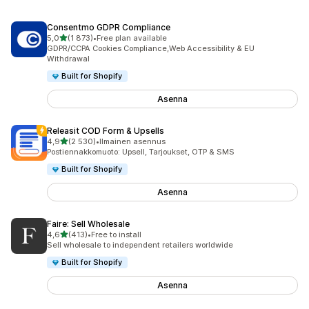
Consentmo GDPR Compliance
/ 5 tähteä
5,0
(1 873)
•
Free plan available
1873 arvostelua yhteensä
GDPR/CCPA Cookies Compliance,Web Accessibility & EU
Withdrawal
Built for Shopify
Asenna
Releasit COD Form & Upsells
/ 5 tähteä
4,9
(2 530)
•
Ilmainen asennus
2530 arvostelua yhteensä
Postiennakkomuoto: Upsell, Tarjoukset, OTP & SMS
Built for Shopify
Asenna
Faire: Sell Wholesale
/ 5 tähteä
4,6
(413)
•
Free to install
413 arvostelua yhteensä
Sell wholesale to independent retailers worldwide
Built for Shopify
Asenna