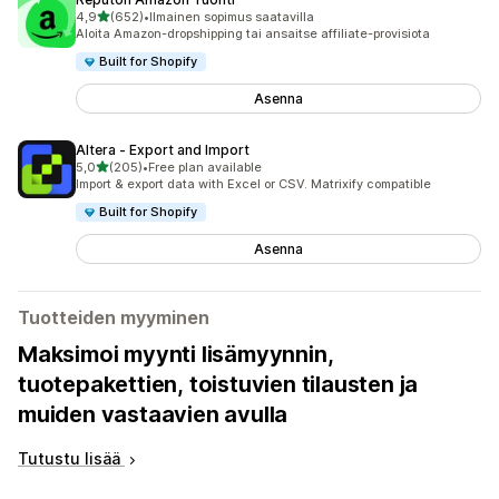
/ 5 tähteä
4,9
(652)
•
Ilmainen sopimus saatavilla
652 arvostelua yhteensä
Aloita Amazon-dropshipping tai ansaitse affiliate-provisiota
Built for Shopify
Asenna
Altera ‑ Export and Import
/ 5 tähteä
5,0
(205)
•
Free plan available
205 arvostelua yhteensä
Import & export data with Excel or CSV. Matrixify compatible
Built for Shopify
Asenna
Tuotteiden myyminen
Maksimoi myynti lisämyynnin,
tuotepakettien, toistuvien tilausten ja
muiden vastaavien avulla
Tutustu lisää