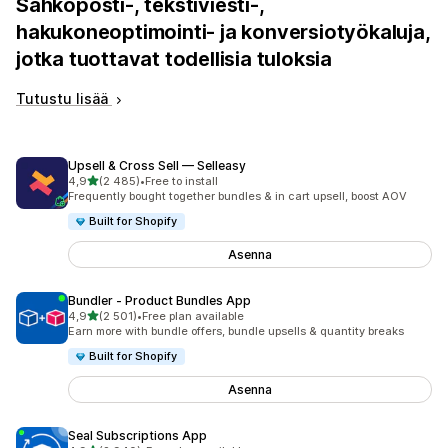
Sähköposti-, tekstiviesti-,
hakukoneoptimointi- ja konversiotyökaluja,
jotka tuottavat todellisia tuloksia
Tutustu lisää
Upsell & Cross Sell — Selleasy
/ 5 tähteä
4,9
(2 485)
•
Free to install
2485 arvostelua yhteensä
Frequently bought together bundles & in cart upsell, boost AOV
Built for Shopify
Asenna
Bundler ‑ Product Bundles App
/ 5 tähteä
4,9
(2 501)
•
Free plan available
2501 arvostelua yhteensä
Earn more with bundle offers, bundle upsells & quantity breaks
Built for Shopify
Asenna
Seal Subscriptions App