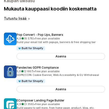
Kaupan ulkoasu
Mukauta kauppaasi koodiin koskematta
Tutustu lisää
Pop Convert ‑ Pop Ups, Banners
/ 5 tähteä
4,9
(8 578)
•
Free plan available
8578 arvostelua yhteensä
Build your email list with popups, banners & free shipping bar
Built for Shopify
Asenna
Pandectes GDPR Compliance
/ 5 tähteä
5,0
(2 887)
•
Free plan available
2887 arvostelua yhteensä
GDPR/CCPA Cookie Banner, Web Accessibility & EU Withdrawal
Built for Shopify
Asenna
EComposer Landing Page Builder
/ 5 tähteä
4,9
(3 356)
•
Free plan available
3356 arvostelua yhteensä
Build pages to sell more, from home page, product, blog, etc.