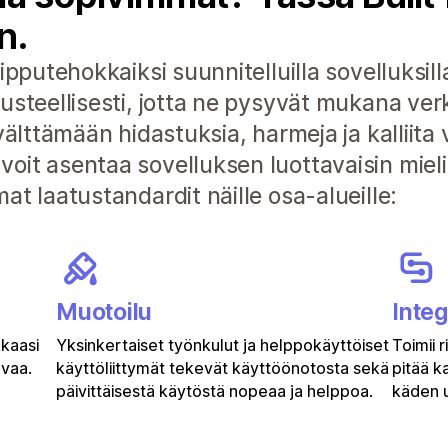
n.
ipputehokkaiksi suunnitelluilla sovelluksilla
rusteellisesti, jotta ne pysyvät mukana v
välttämään hidastuksia, harmeja ja kalliita v
it asentaa sovelluksen luottavaisin mieli
at laatustandardit näille osa-alueille:
Muotoilu
Integ
kkaasi
Yksinkertaiset työnkulut ja helppokäyttöiset
Toimii 
uvaa.
käyttöliittymät tekevät käyttöönotosta sekä
pitää k
päivittäisestä käytöstä nopeaa ja helppoa.
käden u