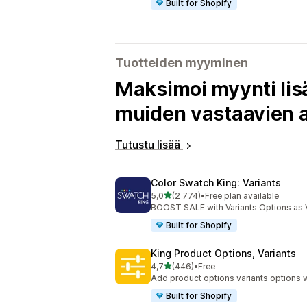
Built for Shopify
Tuotteiden myyminen
Maksimoi myynti lisä
muiden vastaavien a
Tutustu lisää
Color Swatch King: Variants
/ 5 tähteä
5,0
(2 774)
•
Free plan available
2774 arvostelua yhteensä
BOOST SALE with Variants Options as 
Built for Shopify
King Product Options, Variants
/ 5 tähteä
4,7
(446)
•
Free
446 arvostelua yhteensä
Add product options variants options w
Built for Shopify