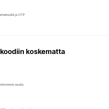
a
amaksuilla ja OTP
koodiin koskematta
a
timoinnin avulla.