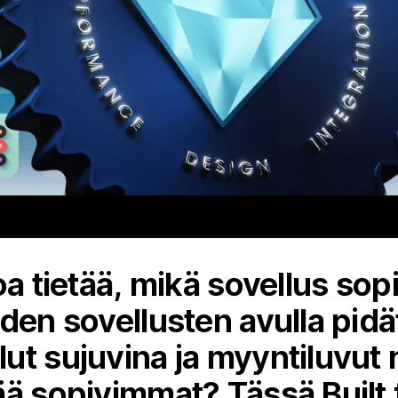
a tietää, mikä sovellus sopi
iden sovellusten avulla pid
ut sujuvina ja myyntiluvut 
ää sopivimmat? Tässä Built 