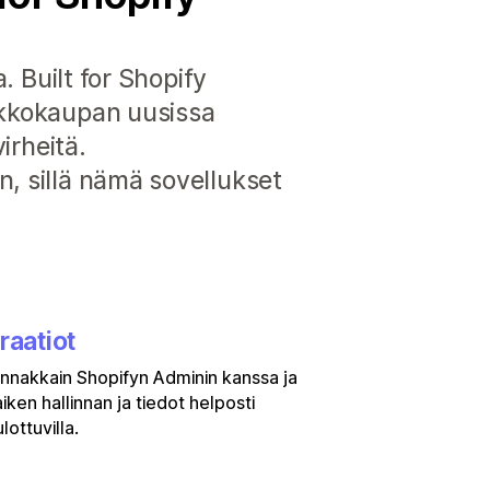
. Built for Shopify
erkkokaupan uusissa
irheitä.
n, sillä nämä sovellukset
raatiot
rinnakkain Shopifyn Adminin kanssa ja
aiken hallinnan ja tiedot helposti
lottuvilla.