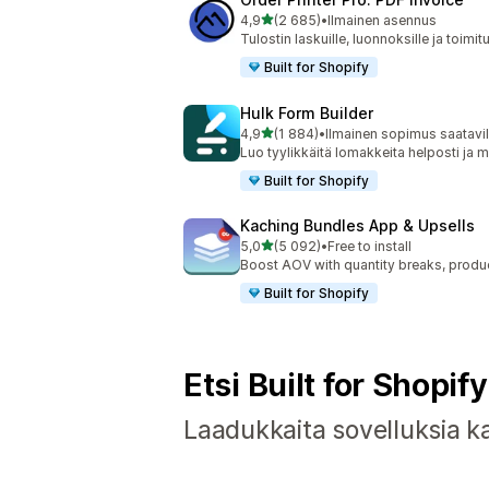
/ 5 tähteä
4,9
(2 685)
•
Ilmainen asennus
2685 arvostelua yhteensä
Tulostin laskuille, luonnoksille ja toimitu
Built for Shopify
Hulk Form Builder
/ 5 tähteä
4,9
(1 884)
•
Ilmainen sopimus saatavil
1884 arvostelua yhteensä
Luo tyylikkäitä lomakkeita helposti ja
Built for Shopify
Kaching Bundles App & Upsells
/ 5 tähteä
5,0
(5 092)
•
Free to install
5092 arvostelua yhteensä
Boost AOV with quantity breaks, produ
Built for Shopify
Etsi Built for Shopif
Laadukkaita sovelluksia kaik