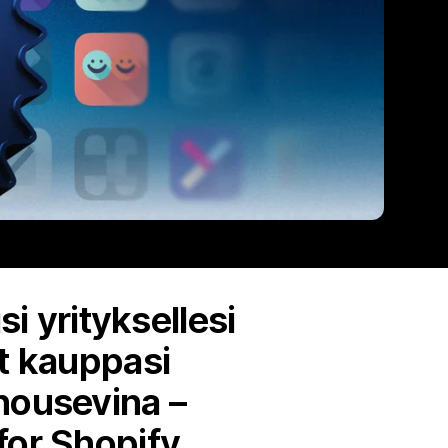
si yrityksellesi
ät kauppasi
nousevina –
for Shopify