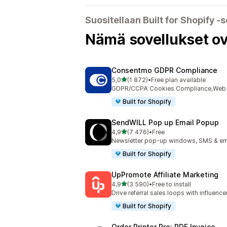
Suositellaan Built for Shopify ‑s
Nämä sovellukset ov
Consentmo GDPR Compliance
/ 5 tähteä
5,0
(1 872)
•
Free plan available
1872 arvostelua yhteensä
GDPR/CCPA Cookies Compliance,Web Ac
Built for Shopify
SendWILL Pop up Email Popup
/ 5 tähteä
4,9
(7 476)
•
Free
7476 arvostelua yhteensä
Newsletter pop-up windows, SMS & ema
Built for Shopify
UpPromote Affiliate Marketing
/ 5 tähteä
4,9
(3 590)
•
Free to install
3590 arvostelua yhteensä
Drive referral sales loops with influence
Built for Shopify
Order Printer Pro: PDF Invoice