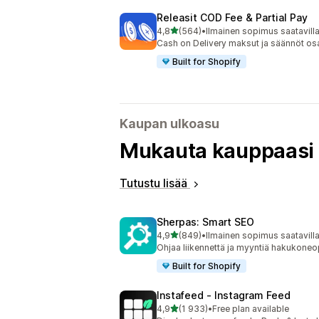
Releasit COD Fee & Partial Pay
/ 5 tähteä
4,8
(564)
•
Ilmainen sopimus saatavill
564 arvostelua yhteensä
Cash on Delivery maksut ja säännöt os
Built for Shopify
Kaupan ulkoasu
Mukauta kauppaasi 
Tutustu lisää
Sherpas: Smart SEO
/ 5 tähteä
4,9
(849)
•
Ilmainen sopimus saatavill
849 arvostelua yhteensä
Ohjaa liikennettä ja myyntiä hakukoneop
Built for Shopify
Instafeed ‑ Instagram Feed
/ 5 tähteä
4,9
(1 933)
•
Free plan available
1933 arvostelua yhteensä