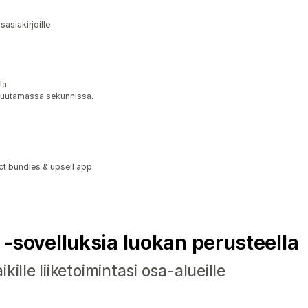
sasiakirjoille
la
 muutamassa sekunnissa.
ct bundles & upsell app
y ‑sovelluksia luokan perusteella
ille liiketoimintasi osa-alueille