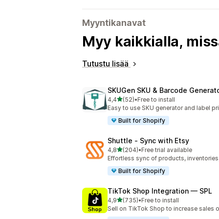
Myyntikanavat
Myy kaikkialla, miss
Tutustu lisää
SKUGen SKU & Barcode Generat
/ 5 tähteä
4,4
(52)
•
Free to install
52 arvostelua yhteensä
Easy to use SKU generator and label pri
Built for Shopify
Shuttle ‑ Sync with Etsy
/ 5 tähteä
4,8
(204)
•
Free trial available
204 arvostelua yhteensä
Effortless sync of products, inventories
Built for Shopify
TikTok Shop Integration — SPL
/ 5 tähteä
4,9
(735)
•
Free to install
735 arvostelua yhteensä
Sell on TikTok Shop to increase sales 