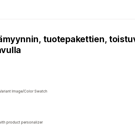
myynnin, tuotepakettien, toistuv
vulla
Variant Image/Color Swatch
ith product personalizer