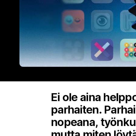
Ei ole aina helppo
parhaiten. Parha
nopeana, työnkul
mutta miten löyt