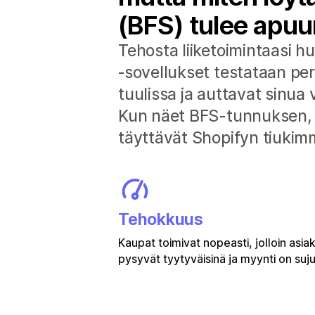
(BFS) tulee apuu
Tehosta liiketoimintaasi hu
‑sovellukset testataan pe
tuulissa ja auttavat sinua 
Kun näet BFS-tunnuksen, vo
täyttävät Shopifyn tiukimm
Tehokkuus
Kaupat toimivat nopeasti, jolloin asia
pysyvät tyytyväisinä ja myynti on suj