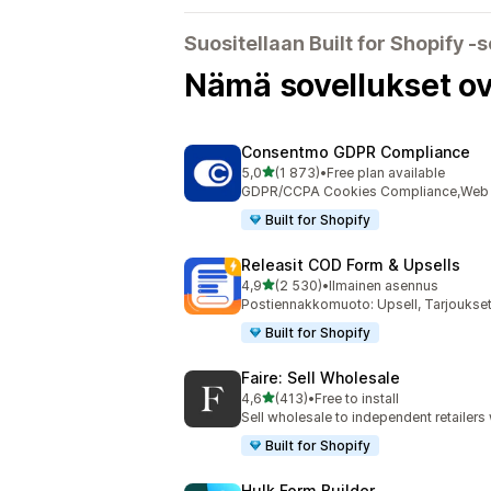
Suositellaan Built for Shopify ‑s
Nämä sovellukset ov
Consentmo GDPR Compliance
/ 5 tähteä
5,0
(1 873)
•
Free plan available
1873 arvostelua yhteensä
GDPR/CCPA Cookies Compliance,Web Ac
Built for Shopify
Releasit COD Form & Upsells
/ 5 tähteä
4,9
(2 530)
•
Ilmainen asennus
2530 arvostelua yhteensä
Postiennakkomuoto: Upsell, Tarjoukse
Built for Shopify
Faire: Sell Wholesale
/ 5 tähteä
4,6
(413)
•
Free to install
413 arvostelua yhteensä
Sell wholesale to independent retailer
Built for Shopify
Hulk Form Builder