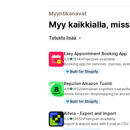
Myyntikanavat
Myy kaikkialla, miss
Tutustu lisää
Easy Appointment Booking App
/ 5 tähteä
4,9
(514)
•
Free plan available
514 arvostelua yhteensä
Booking app for services, classes, even
Built for Shopify
Reputon Amazon Tuonti
/ 5 tähteä
4,9
(652)
•
Ilmainen sopimus saatavill
652 arvostelua yhteensä
Aloita Amazon-dropshipping tai ansaitse
Built for Shopify
Altera ‑ Export and Import
/ 5 tähteä
5,0
(205)
•
Free plan available
205 arvostelua yhteensä
Import & export data with Excel or CSV.