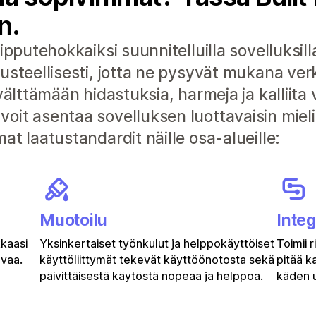
n.
ipputehokkaiksi suunnitelluilla sovelluksilla
rusteellisesti, jotta ne pysyvät mukana v
välttämään hidastuksia, harmeja ja kalliita v
it asentaa sovelluksen luottavaisin mieli
at laatustandardit näille osa-alueille:
Muotoilu
Integ
kkaasi
Yksinkertaiset työnkulut ja helppokäyttöiset
Toimii 
uvaa.
käyttöliittymät tekevät käyttöönotosta sekä
pitää k
päivittäisestä käytöstä nopeaa ja helppoa.
käden u