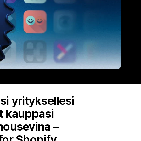
si yrityksellesi
ät kauppasi
nousevina –
for Shopify