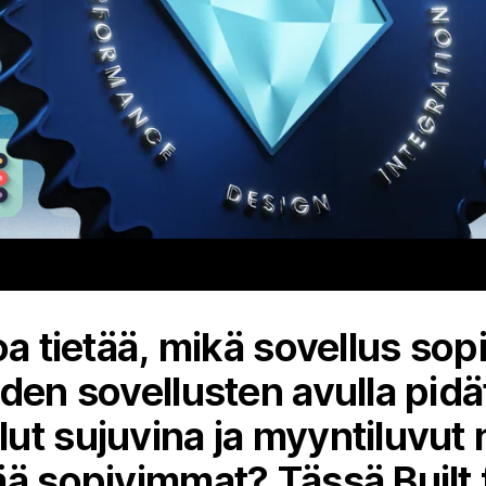
a tietää, mikä sovellus sopi
iden sovellusten avulla pid
ut sujuvina ja myyntiluvut 
ää sopivimmat? Tässä Built 