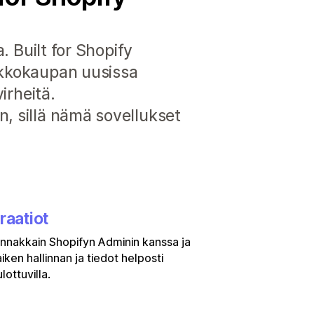
. Built for Shopify
erkkokaupan uusissa
irheitä.
n, sillä nämä sovellukset
raatiot
rinnakkain Shopifyn Adminin kanssa ja
aiken hallinnan ja tiedot helposti
lottuvilla.