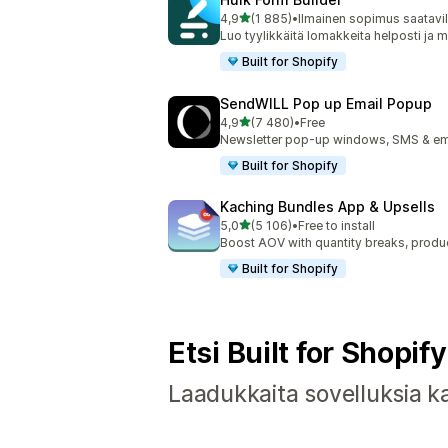
/ 5 tähteä
4,9
(1 885)
•
Ilmainen sopimus saatavil
1885 arvostelua yhteensä
Luo tyylikkäitä lomakkeita helposti ja
Built for Shopify
SendWILL Pop up Email Popup
/ 5 tähteä
4,9
(7 480)
•
Free
7480 arvostelua yhteensä
Newsletter pop-up windows, SMS & ema
Built for Shopify
Kaching Bundles App & Upsells
/ 5 tähteä
5,0
(5 106)
•
Free to install
5106 arvostelua yhteensä
Boost AOV with quantity breaks, produ
Built for Shopify
Etsi Built for Shopif
Laadukkaita sovelluksia kaik