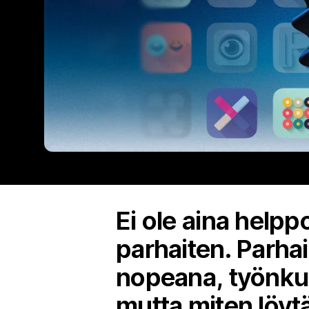
Ei ole aina helppo
parhaiten. Parha
nopeana, työnkul
mutta miten löyt