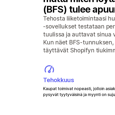
(BFS) tulee apuu
Tehosta liiketoimintaasi hu
‑sovellukset testataan pe
tuulissa ja auttavat sinua 
Kun näet BFS-tunnuksen, vo
täyttävät Shopifyn tiukimm
Tehokkuus
Kaupat toimivat nopeasti, jolloin asia
pysyvät tyytyväisinä ja myynti on suj