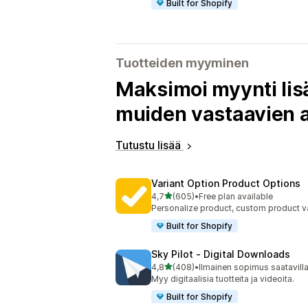
Built for Shopify
Tuotteiden myyminen
Maksimoi myynti lisä
muiden vastaavien a
Tutustu lisää
Variant Option Product Options
/ 5 tähteä
4,7
(605)
•
Free plan available
605 arvostelua yhteensä
Personalize product, custom product va
Built for Shopify
Sky Pilot ‑ Digital Downloads
/ 5 tähteä
4,8
(408)
•
Ilmainen sopimus saatavill
408 arvostelua yhteensä
Myy digitaalisia tuotteita ja videoita.
Built for Shopify