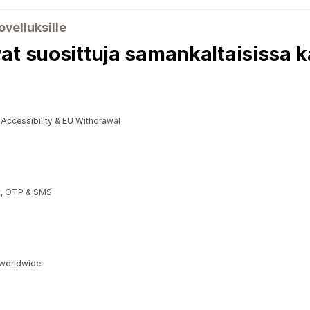
ovelluksille
at suosittuja samankaltaisissa 
cessibility & EU Withdrawal
t, OTP & SMS
s worldwide