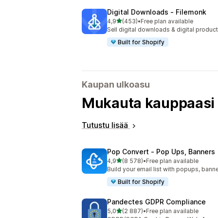
Digital Downloads ‑ Filemonk
/ 5 tähteä
4,9
(453)
•
Free plan available
453 arvostelua yhteensä
Sell digital downloads & digital product
Built for Shopify
Kaupan ulkoasu
Mukauta kauppaasi 
Tutustu lisää
Pop Convert ‑ Pop Ups, Banners
/ 5 tähteä
4,9
(8 578)
•
Free plan available
8578 arvostelua yhteensä
Build your email list with popups, banne
Built for Shopify
Pandectes GDPR Compliance
/ 5 tähteä
5,0
(2 887)
•
Free plan available
2887 arvostelua yhteensä