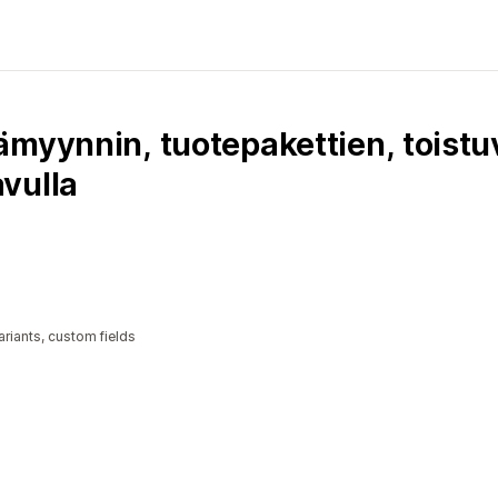
myynnin, tuotepakettien, toistuv
vulla
riants, custom fields
a