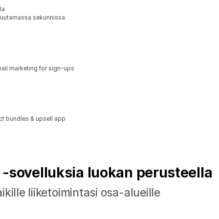
la
 muutamassa sekunnissa.
il marketing for sign-ups
ct bundles & upsell app
y ‑sovelluksia luokan perusteella
ille liiketoimintasi osa-alueille