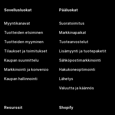
Sovellusluokat
Pääluokat
Myyntikanavat
Suoratoimitus
Tuotteiden etsiminen
Markkinapaikat
Tuotteiden myyminen
Tuotearvostelut
Tilaukset ja toimitukset
Lisämyynti ja tuotepaketit
Kaupan suunnittelu
Sähköpostimarkkinointi
Markkinointi ja konversio
Hakukoneoptimointi
Kaupan hallinnointi
Lähetys
Valuutta ja käännös
Resurssit
Shopify