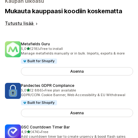
Kaupan ulkoasu
Mukauta kauppaasi koodiin koskematta
Tutustu lisää
Metafields Guru
/ 5 tähteä
5,0
(218)
•
Free to install
218 arvostelua yhteensä
Manage metafields manually or in bulk. Imports, exports & more
Built for Shopify
Asenna
Pandectes GDPR Compliance
/ 5 tähteä
5,0
(2 886)
•
Free plan available
2886 arvostelua yhteensä
GDPR/CCPA Cookie Banner, Web Accessibility & EU Withdrawal
Built for Shopify
Asenna
GSC Countdown Timer Bar
/ 5 tähteä
4,9
(474)
•
Free
474 arvostelua yhteensä
Add countdown timer bar to create urgency & boost flash sales