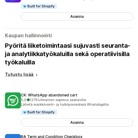
Built for Shopify
Asenna
Kaupan hallinnointi
Pyöritä liiketoimintaasi sujuvasti seuranta-
ja analytiikkatyökaluilla sekä operatiivisilla
työkaluilla
Tutustu lisää
CK: WhatsApp abandoned cart
/ 5 tähteä
5,0
(275)
•
Ilmainen sopimus saatavilla
275 arvostelua yhteensä
Lähetä markkinointi- ja hylkäysviestejä WhatsAppilla
Built for Shopify
Asenna
RA Term and Condition Checkbox