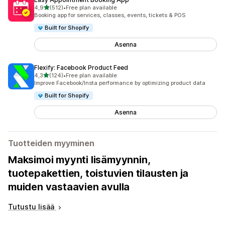
/ 5 tähteä
4,9
(512)
•
Free plan available
512 arvostelua yhteensä
Booking app for services, classes, events, tickets & POS
Built for Shopify
Asenna
Flexify: Facebook Product Feed
/ 5 tähteä
4,3
(124)
•
Free plan available
124 arvostelua yhteensä
Improve Facebook/Insta performance by optimizing product data
Built for Shopify
Asenna
Tuotteiden myyminen
Maksimoi myynti lisämyynnin,
tuotepakettien, toistuvien tilausten ja
muiden vastaavien avulla
Tutustu lisää