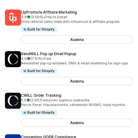
UpPromote Affiliate Marketing
/ 5 tähteä
4,9
(3 589)
•
Free to install
3589 arvostelua yhteensä
Drive referral sales loops with influencer & affiliate program
Built for Shopify
Asenna
SendWILL Pop up Email Popup
/ 5 tähteä
4,9
(7 474)
•
Free
7474 arvostelua yhteensä
Newsletter pop-up windows, SMS & email marketing for sign-ups
Built for Shopify
Asenna
CWILL Order Tracking
/ 5 tähteä
5,0
(2 857)
•
Ilmainen sopimus saatavilla
2857 arvostelua yhteensä
Parcel Panel: tilausseuranta, vähemmän WISMO, lisää myyntiä
Built for Shopify
Asenna
Consentmo GDPR Compliance