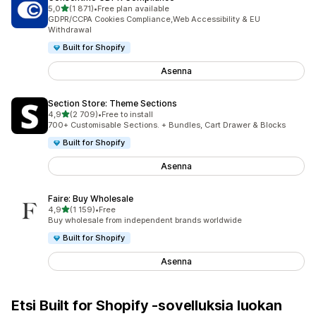
/ 5 tähteä
5,0
(1 871)
•
Free plan available
1871 arvostelua yhteensä
GDPR/CCPA Cookies Compliance,Web Accessibility & EU
Withdrawal
Built for Shopify
Asenna
Section Store: Theme Sections
/ 5 tähteä
4,9
(2 709)
•
Free to install
2709 arvostelua yhteensä
700+ Customisable Sections. + Bundles, Cart Drawer & Blocks
Built for Shopify
Asenna
Faire: Buy Wholesale
/ 5 tähteä
4,9
(1 159)
•
Free
1159 arvostelua yhteensä
Buy wholesale from independent brands worldwide
Built for Shopify
Asenna
Etsi Built for Shopify ‑sovelluksia luokan