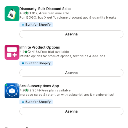
Discounty: Bulk Discount Sales
/ 5 tähteä
4,9
(1 182)
•
Free plan available
1182 arvostelua yhteensä
Run BOGO, buy X get Y, volume discount app & quantity breaks
Built for Shopify
Asenna
Infinite Product Options
/ 5 tähteä
4,7
(2 416)
•
Free trial available
2416 arvostelua yhteensä
Infinite options for product options, text fields & add-ons
Built for Shopify
Asenna
Seal Subscriptions App
/ 5 tähteä
4,9
(2 934)
•
Free plan available
2934 arvostelua yhteensä
Increase sales & retention with subscriptions & memberships!
Built for Shopify
Asenna