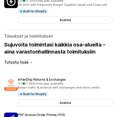
/ 5 tähteä
5,0
(2 201)
•
Free plan available
2201 arvostelua yhteensä
Lift AOV with Frequently Bought Together Upsell and Cross-sell
Built for Shopify
Asenna
Tilaukset ja toimitukset
Sujuvoita toimintasi kaikkia osa-alueita –
aina varastonhallinnasta toimituksiin
Tutustu lisää
AfterShip Returns & Exchanges
/ 5 tähteä
4,7
(1 392)
•
Free plan available
1392 arvostelua yhteensä
Retain traffic & revenue with exchanges and store credits
Built for Shopify
Asenna
PDF Invoice Order Printer, POS