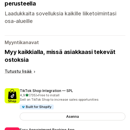
perusteella
Laadukkaita sovelluksia kaikille liiketoimintasi
osa-alueille
Myyntikanavat
Myy kaikkialla, missä asiakkaasi tekevät
ostoksia
Tutustu lisää
TikTok Shop Integration — SPL
/ 5 tähteä
4,9
(735)
•
Free to install
735 arvostelua yhteensä
Sell on TikTok Shop to increase sales opportunities
Built for Shopify
Asenna
Easy Appointment Booking App