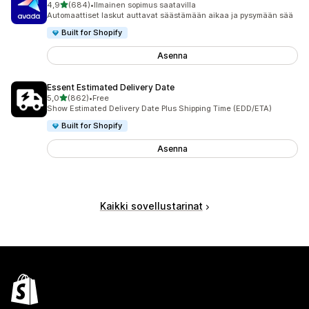
/ 5 tähteä
4,9
(684)
•
Ilmainen sopimus saatavilla
684 arvostelua yhteensä
Automaattiset laskut auttavat säästämään aikaa ja pysymään sää
Built for Shopify
Asenna
Essent Estimated Delivery Date
/ 5 tähteä
5,0
(862)
•
Free
862 arvostelua yhteensä
Show Estimated Delivery Date Plus Shipping Time (EDD/ETA)
Built for Shopify
Asenna
Kaikki sovellustarinat