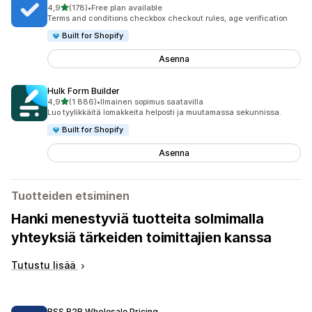
/ 5 tähteä
4,9
(178)
•
Free plan available
178 arvostelua yhteensä
Terms and conditions checkbox checkout rules, age verification
Built for Shopify
Asenna
Hulk Form Builder
/ 5 tähteä
4,9
(1 886)
•
Ilmainen sopimus saatavilla
1886 arvostelua yhteensä
Luo tyylikkäitä lomakkeita helposti ja muutamassa sekunnissa.
Built for Shopify
Asenna
Tuotteiden etsiminen
Hanki menestyviä tuotteita solmimalla
yhteyksiä tärkeiden toimittajien kanssa
Tutustu lisää
BSS B2B Wholesale Pricing