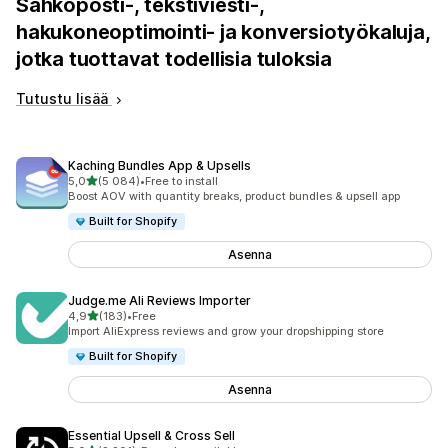
Sähköposti-, tekstiviesti-,
hakukoneoptimointi- ja konversiotyökaluja,
jotka tuottavat todellisia tuloksia
Tutustu lisää
Kaching Bundles App & Upsells
/ 5 tähteä
5,0
(5 084)
•
Free to install
5084 arvostelua yhteensä
Boost AOV with quantity breaks, product bundles & upsell app
Built for Shopify
Asenna
Judge.me Ali Reviews Importer
/ 5 tähteä
4,9
(183)
•
Free
183 arvostelua yhteensä
Import AliExpress reviews and grow your dropshipping store
Built for Shopify
Asenna
Essential Upsell & Cross Sell