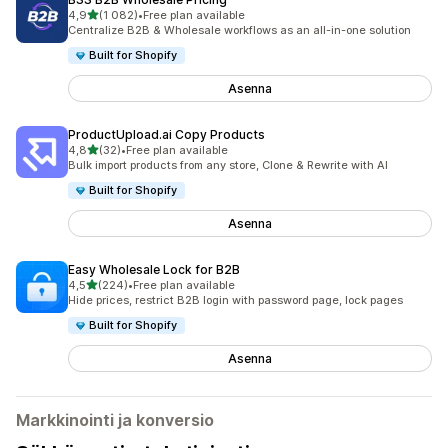
/ 5 tähteä
4,9
(1 082)
•
Free plan available
1082 arvostelua yhteensä
Centralize B2B & Wholesale workflows as an all-in-one solution
Built for Shopify
Asenna
ProductUpload.ai Copy Products
/ 5 tähteä
4,8
(32)
•
Free plan available
32 arvostelua yhteensä
Bulk import products from any store, Clone & Rewrite with AI
Built for Shopify
Asenna
Easy Wholesale Lock for B2B
/ 5 tähteä
4,5
(224)
•
Free plan available
224 arvostelua yhteensä
Hide prices, restrict B2B login with password page, lock pages
Built for Shopify
Asenna
Markkinointi ja konversio