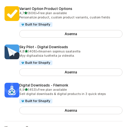
Variant Option Product Options
/ 5 tähteä
4,7
(606)
•
Free plan available
606 arvostelua yhteensä
Personalize product, custom product variants, custom fields
Built for Shopify
Asenna
Sky Pilot ‑ Digital Downloads
/ 5 tähteä
4,8
(408)
•
Ilmainen sopimus saatavilla
408 arvostelua yhteensä
Myy digitaalisia tuotteita ja videoita.
Built for Shopify
Asenna
Digital Downloads ‑ Filemonk
/ 5 tähteä
4,9
(453)
•
Free plan available
453 arvostelua yhteensä
Sell digital downloads & digital products in 3 quick steps
Built for Shopify
Asenna