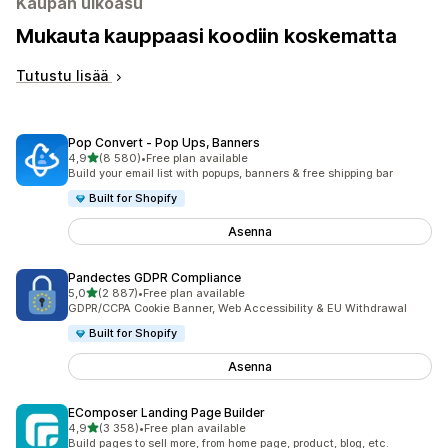
Kaupan ulkoasu
Mukauta kauppaasi koodiin koskematta
Tutustu lisää
Pop Convert ‑ Pop Ups, Banners
/ 5 tähteä
4,9
(8 580)
•
Free plan available
8580 arvostelua yhteensä
Build your email list with popups, banners & free shipping bar
Built for Shopify
Asenna
Pandectes GDPR Compliance
/ 5 tähteä
5,0
(2 887)
•
Free plan available
2887 arvostelua yhteensä
GDPR/CCPA Cookie Banner, Web Accessibility & EU Withdrawal
Built for Shopify
Asenna
EComposer Landing Page Builder
/ 5 tähteä
4,9
(3 358)
•
Free plan available
3358 arvostelua yhteensä
Build pages to sell more, from home page, product, blog, etc.