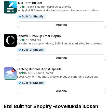
Hulk Form Builder
/ 5 tähteä
4,9
(1 885)
•
Ilmainen sopimus saatavilla
1885 arvostelua yhteensä
Luo tyylikkäitä lomakkeita helposti ja muutamassa sekunnissa.
Built for Shopify
Asenna
SendWILL Pop up Email Popup
/ 5 tähteä
4,9
(7 479)
•
Free
7479 arvostelua yhteensä
Newsletter pop-up windows, SMS & email marketing for sign-ups
Built for Shopify
Asenna
Kaching Bundles App & Upsells
/ 5 tähteä
5,0
(5 100)
•
Free to install
5100 arvostelua yhteensä
Boost AOV with quantity breaks, product bundles & upsell app
Built for Shopify
Asenna
Etsi Built for Shopify ‑sovelluksia luokan