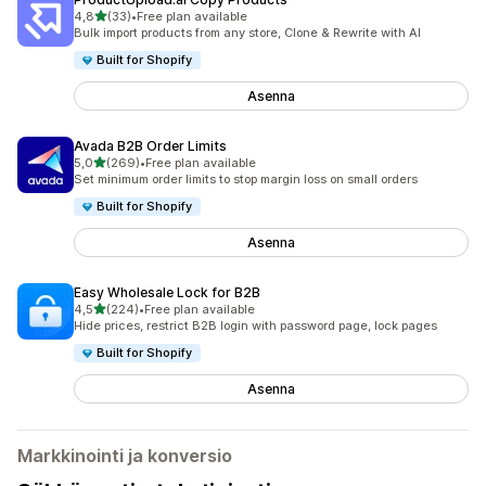
/ 5 tähteä
4,8
(33)
•
Free plan available
33 arvostelua yhteensä
Bulk import products from any store, Clone & Rewrite with AI
Built for Shopify
Asenna
Avada B2B Order Limits
/ 5 tähteä
5,0
(269)
•
Free plan available
269 arvostelua yhteensä
Set minimum order limits to stop margin loss on small orders
Built for Shopify
Asenna
Easy Wholesale Lock for B2B
/ 5 tähteä
4,5
(224)
•
Free plan available
224 arvostelua yhteensä
Hide prices, restrict B2B login with password page, lock pages
Built for Shopify
Asenna
Markkinointi ja konversio