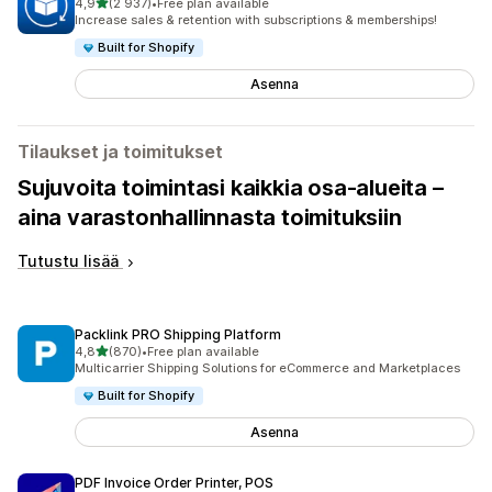
/ 5 tähteä
4,9
(2 937)
•
Free plan available
2937 arvostelua yhteensä
Increase sales & retention with subscriptions & memberships!
Built for Shopify
Asenna
Tilaukset ja toimitukset
Sujuvoita toimintasi kaikkia osa-alueita –
aina varastonhallinnasta toimituksiin
Tutustu lisää
Packlink PRO Shipping Platform
/ 5 tähteä
4,8
(870)
•
Free plan available
870 arvostelua yhteensä
Multicarrier Shipping Solutions for eCommerce and Marketplaces
Built for Shopify
Asenna
PDF Invoice Order Printer, POS