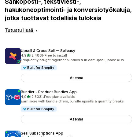
Sähköposti-, tekstiviesti-,
hakukoneoptimointi- ja konversiotyökaluja,
jotka tuottavat todellisia tuloksia
Tutustu lisää
Upsell & Cross Sell — Selleasy
/ 5 tähteä
4,9
(2 486)
•
Free to install
2486 arvostelua yhteensä
Frequently bought together bundles & in cart upsell, boost AOV
Built for Shopify
Asenna
Bundler ‑ Product Bundles App
/ 5 tähteä
4,9
(2 503)
•
Free plan available
2503 arvostelua yhteensä
Earn more with bundle offers, bundle upsells & quantity breaks
Built for Shopify
Asenna
Seal Subscriptions App