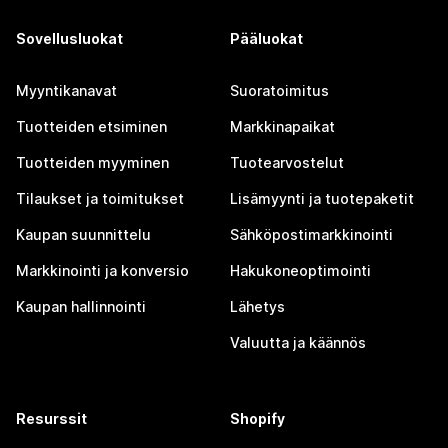
Sovellusluokat
Pääluokat
Myyntikanavat
Suoratoimitus
Tuotteiden etsiminen
Markkinapaikat
Tuotteiden myyminen
Tuotearvostelut
Tilaukset ja toimitukset
Lisämyynti ja tuotepaketit
Kaupan suunnittelu
Sähköpostimarkkinointi
Markkinointi ja konversio
Hakukoneoptimointi
Kaupan hallinnointi
Lähetys
Valuutta ja käännös
Resurssit
Shopify