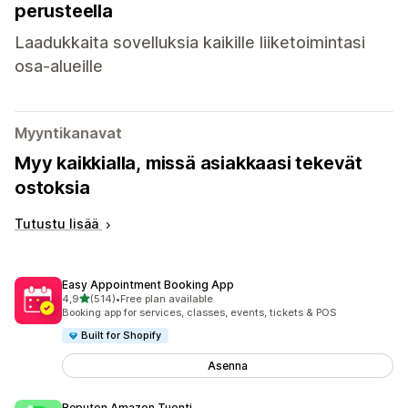
perusteella
Laadukkaita sovelluksia kaikille liiketoimintasi
osa-alueille
Myyntikanavat
Myy kaikkialla, missä asiakkaasi tekevät
ostoksia
Tutustu lisää
Easy Appointment Booking App
/ 5 tähteä
4,9
(514)
•
Free plan available
514 arvostelua yhteensä
Booking app for services, classes, events, tickets & POS
Built for Shopify
Asenna
Reputon Amazon Tuonti