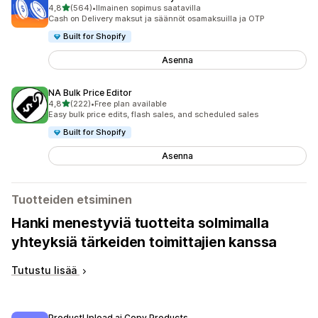
/ 5 tähteä
4,8
(564)
•
Ilmainen sopimus saatavilla
564 arvostelua yhteensä
Cash on Delivery maksut ja säännöt osamaksuilla ja OTP
Built for Shopify
Asenna
NA Bulk Price Editor
/ 5 tähteä
4,8
(222)
•
Free plan available
222 arvostelua yhteensä
Easy bulk price edits, flash sales, and scheduled sales
Built for Shopify
Asenna
Tuotteiden etsiminen
Hanki menestyviä tuotteita solmimalla
yhteyksiä tärkeiden toimittajien kanssa
Tutustu lisää
ProductUpload.ai Copy Products