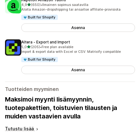
/ 5 tähteä
4,9
(650)
•
Ilmainen sopimus saatavilla
650 arvostelua yhteensä
Aloita Amazon-dropshipping tai ansaitse affiliate-provisiota
Built for Shopify
Asenna
Altera ‑ Export and Import
/ 5 tähteä
5,0
(205)
•
Free plan available
205 arvostelua yhteensä
Import & export data with Excel or CSV. Matrixify compatible
Built for Shopify
Asenna
Tuotteiden myyminen
Maksimoi myynti lisämyynnin,
tuotepakettien, toistuvien tilausten ja
muiden vastaavien avulla
Tutustu lisää