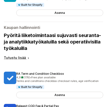
Built for Shopify
Asenna
Kaupan hallinnointi
Pyöritä liiketoimintaasi sujuvasti seuranta-
ja analytiikkatyökaluilla sekä operatiivisilla
työkaluilla
Tutustu lisää
RA Term and Condition Checkbox
/ 5 tähteä
4,9
(178)
•
Free plan available
178 arvostelua yhteensä
Terms and conditions checkbox checkout rules, age verification
Built for Shopify
Asenna
Releasit COD Fee & Partial Pay