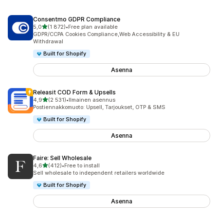
Consentmo GDPR Compliance
/ 5 tähteä
5,0
(1 872)
•
Free plan available
1872 arvostelua yhteensä
GDPR/CCPA Cookies Compliance,Web Accessibility & EU
Withdrawal
Built for Shopify
Asenna
Releasit COD Form & Upsells
/ 5 tähteä
4,9
(2 531)
•
Ilmainen asennus
2531 arvostelua yhteensä
Postiennakkomuoto: Upsell, Tarjoukset, OTP & SMS
Built for Shopify
Asenna
Faire: Sell Wholesale
/ 5 tähteä
4,6
(412)
•
Free to install
412 arvostelua yhteensä
Sell wholesale to independent retailers worldwide
Built for Shopify
Asenna