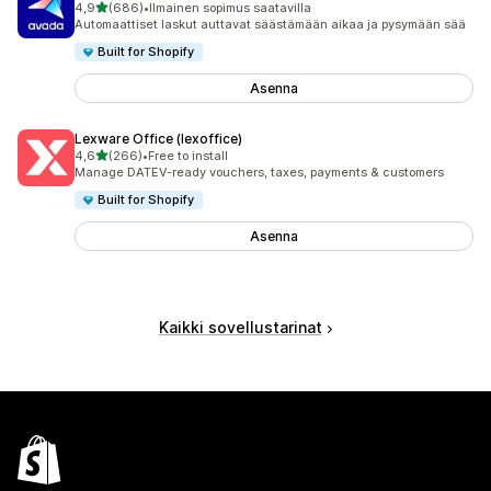
/ 5 tähteä
4,9
(686)
•
Ilmainen sopimus saatavilla
686 arvostelua yhteensä
Automaattiset laskut auttavat säästämään aikaa ja pysymään sää
Built for Shopify
Asenna
Lexware Office (lexoffice)
/ 5 tähteä
4,6
(266)
•
Free to install
266 arvostelua yhteensä
Manage DATEV-ready vouchers, taxes, payments & customers
Built for Shopify
Asenna
Kaikki sovellustarinat