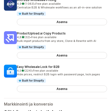
/ 5 tähteä
4,9
(1 083)
•
Free plan available
1083 arvostelua yhteensä
Centralize B2B & Wholesale workflows as an all-in-one solution
Built for Shopify
Asenna
ProductUpload.ai Copy Products
/ 5 tähteä
4,8
(32)
•
Free plan available
32 arvostelua yhteensä
Bulk import products from any store, Clone & Rewrite with AI
Built for Shopify
Asenna
Easy Wholesale Lock for B2B
/ 5 tähteä
4,5
(224)
•
Free plan available
224 arvostelua yhteensä
Hide prices, restrict B2B login with password page, lock pages
Built for Shopify
Asenna
Markkinointi ja konversio