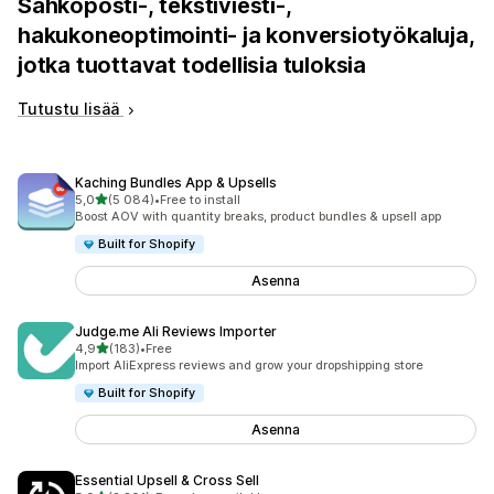
Sähköposti-, tekstiviesti-,
hakukoneoptimointi- ja konversiotyökaluja,
jotka tuottavat todellisia tuloksia
Tutustu lisää
Kaching Bundles App & Upsells
/ 5 tähteä
5,0
(5 084)
•
Free to install
5084 arvostelua yhteensä
Boost AOV with quantity breaks, product bundles & upsell app
Built for Shopify
Asenna
Judge.me Ali Reviews Importer
/ 5 tähteä
4,9
(183)
•
Free
183 arvostelua yhteensä
Import AliExpress reviews and grow your dropshipping store
Built for Shopify
Asenna
Essential Upsell & Cross Sell