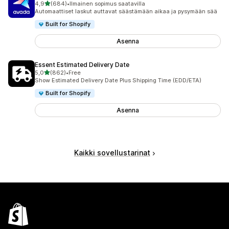
/ 5 tähteä
4,9
(684)
•
Ilmainen sopimus saatavilla
684 arvostelua yhteensä
Automaattiset laskut auttavat säästämään aikaa ja pysymään sää
Built for Shopify
Asenna
Essent Estimated Delivery Date
/ 5 tähteä
5,0
(862)
•
Free
862 arvostelua yhteensä
Show Estimated Delivery Date Plus Shipping Time (EDD/ETA)
Built for Shopify
Asenna
Kaikki sovellustarinat