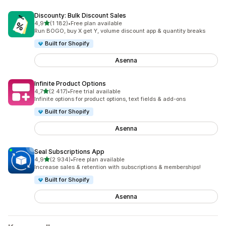
Discounty: Bulk Discount Sales
/ 5 tähteä
4,9
(1 182)
•
Free plan available
1182 arvostelua yhteensä
Run BOGO, buy X get Y, volume discount app & quantity breaks
Built for Shopify
Asenna
Infinite Product Options
/ 5 tähteä
4,7
(2 417)
•
Free trial available
2417 arvostelua yhteensä
Infinite options for product options, text fields & add-ons
Built for Shopify
Asenna
Seal Subscriptions App
/ 5 tähteä
4,9
(2 934)
•
Free plan available
2934 arvostelua yhteensä
Increase sales & retention with subscriptions & memberships!
Built for Shopify
Asenna