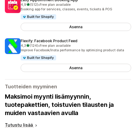
/ 5 tähteä
4,9
(512)
•
Free plan available
512 arvostelua yhteensä
Booking app for services, classes, events, tickets & POS
Built for Shopify
Asenna
Flexify: Facebook Product Feed
/ 5 tähteä
4,3
(124)
•
Free plan available
124 arvostelua yhteensä
Improve Facebook/Insta performance by optimizing product data
Built for Shopify
Asenna
Tuotteiden myyminen
Maksimoi myynti lisämyynnin,
tuotepakettien, toistuvien tilausten ja
muiden vastaavien avulla
Tutustu lisää