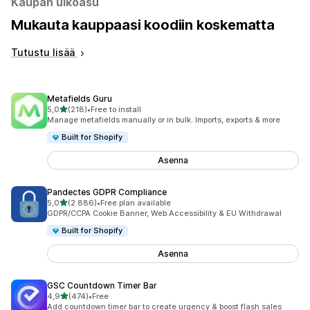
Kaupan ulkoasu
Mukauta kauppaasi koodiin koskematta
Tutustu lisää
Metafields Guru
/ 5 tähteä
5,0
(218)
•
Free to install
218 arvostelua yhteensä
Manage metafields manually or in bulk. Imports, exports & more
Built for Shopify
Asenna
Pandectes GDPR Compliance
/ 5 tähteä
5,0
(2 886)
•
Free plan available
2886 arvostelua yhteensä
GDPR/CCPA Cookie Banner, Web Accessibility & EU Withdrawal
Built for Shopify
Asenna
GSC Countdown Timer Bar
/ 5 tähteä
4,9
(474)
•
Free
474 arvostelua yhteensä
Add countdown timer bar to create urgency & boost flash sales