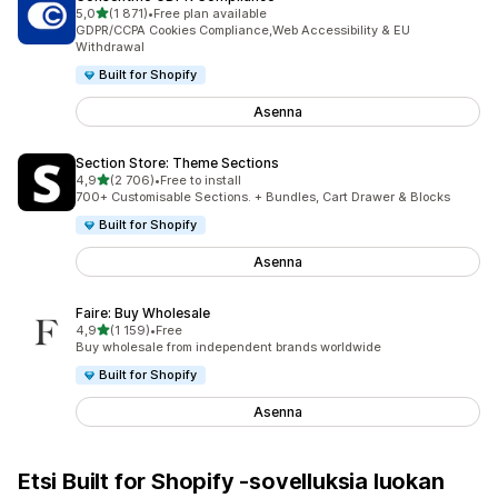
/ 5 tähteä
5,0
(1 871)
•
Free plan available
1871 arvostelua yhteensä
GDPR/CCPA Cookies Compliance,Web Accessibility & EU
Withdrawal
Built for Shopify
Asenna
Section Store: Theme Sections
/ 5 tähteä
4,9
(2 706)
•
Free to install
2706 arvostelua yhteensä
700+ Customisable Sections. + Bundles, Cart Drawer & Blocks
Built for Shopify
Asenna
Faire: Buy Wholesale
/ 5 tähteä
4,9
(1 159)
•
Free
1159 arvostelua yhteensä
Buy wholesale from independent brands worldwide
Built for Shopify
Asenna
Etsi Built for Shopify ‑sovelluksia luokan