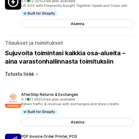
/ 5 tähteä
5,0
(2 201)
•
Free plan available
2201 arvostelua yhteensä
Lift AOV with Frequently Bought Together Upsell and Cross-sell
Built for Shopify
Asenna
Tilaukset ja toimitukset
Sujuvoita toimintasi kaikkia osa-alueita –
aina varastonhallinnasta toimituksiin
Tutustu lisää
AfterShip Returns & Exchanges
/ 5 tähteä
4,7
(1 392)
•
Free plan available
1392 arvostelua yhteensä
Retain traffic & revenue with exchanges and store credits
Built for Shopify
Asenna
PDF Invoice Order Printer, POS