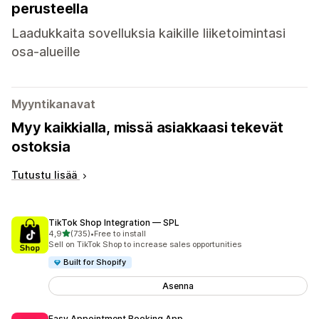
perusteella
Laadukkaita sovelluksia kaikille liiketoimintasi
osa-alueille
Myyntikanavat
Myy kaikkialla, missä asiakkaasi tekevät
ostoksia
Tutustu lisää
TikTok Shop Integration — SPL
/ 5 tähteä
4,9
(735)
•
Free to install
735 arvostelua yhteensä
Sell on TikTok Shop to increase sales opportunities
Built for Shopify
Asenna
Easy Appointment Booking App