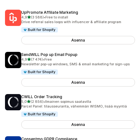
UpPromote Affiliate Marketing
/ 5 tähteä
4,9
(3 588)
•
Free to install
3588 arvostelua yhteensä
Drive referral sales loops with influencer & affiliate program
Built for Shopify
Asenna
SendWILL Pop up Email Popup
/ 5 tähteä
4,9
(7 474)
•
Free
7474 arvostelua yhteensä
Newsletter pop-up windows, SMS & email marketing for sign-ups
Built for Shopify
Asenna
CWILL Order Tracking
/ 5 tähteä
5,0
(2 856)
•
Ilmainen sopimus saatavilla
2856 arvostelua yhteensä
Parcel Panel: tilausseuranta, vähemmän WISMO, lisää myyntiä
Built for Shopify
Asenna
Consentmo GDPR Compliance