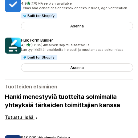
/ 5 tähteä
4,9
(178)
•
Free plan available
178 arvostelua yhteensä
Terms and conditions checkbox checkout rules, age verification
Built for Shopify
Asenna
Hulk Form Builder
/ 5 tähteä
4,9
(1 885)
•
Ilmainen sopimus saatavilla
1885 arvostelua yhteensä
Luo tyylikkäitä lomakkeita helposti ja muutamassa sekunnissa.
Built for Shopify
Asenna
Tuotteiden etsiminen
Hanki menestyviä tuotteita solmimalla
yhteyksiä tärkeiden toimittajien kanssa
Tutustu lisää
BSS B2B Wholesale Pricing