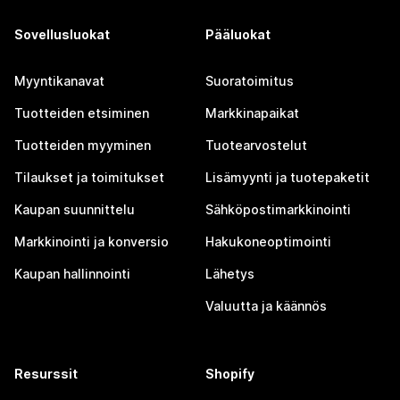
Sovellusluokat
Pääluokat
Myyntikanavat
Suoratoimitus
Tuotteiden etsiminen
Markkinapaikat
Tuotteiden myyminen
Tuotearvostelut
Tilaukset ja toimitukset
Lisämyynti ja tuotepaketit
Kaupan suunnittelu
Sähköpostimarkkinointi
Markkinointi ja konversio
Hakukoneoptimointi
Kaupan hallinnointi
Lähetys
Valuutta ja käännös
Resurssit
Shopify