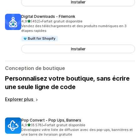
Installer
Digital Downloads ‑ Filemonk
étoile(s) sur 5
4,9
(452)
•
Forfait gratuit disponible
452 avis au total
Vendez des téléchargements et des produits numériques en 3
étapes rapides
Built for Shopify
Installer
Conception de boutique
Personnalisez votre boutique, sans écrire
une seule ligne de code
Explorer plus
Pop Convert ‑ Pop Ups, Banners
étoile(s) sur 5
4,9
(8 578)
•
Forfait gratuit disponible
8578 avis au total
Développez votre liste de diffusion avec des pop-ups, bannières et
une barre de livraison gratuite