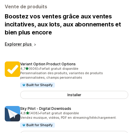
Vente de produits
Boostez vos ventes grâce aux ventes
incitatives, aux lots, aux abonnements et
bien plus encore
Explorer plus
Variant Option Product Options
étoile(s) sur 5
4,7
(606)
•
Forfait gratuit disponible
606 avis au total
Personnalisation des produits, variantes de produits
personnalisées, champs personnalisés
Built for Shopify
Installer
Sky Pilot ‑ Digital Downloads
étoile(s) sur 5
4,8
(408)
•
Forfait gratuit disponible
408 avis au total
Vendez musique, vidéos, PDF en streaming/téléchargement.
Built for Shopify