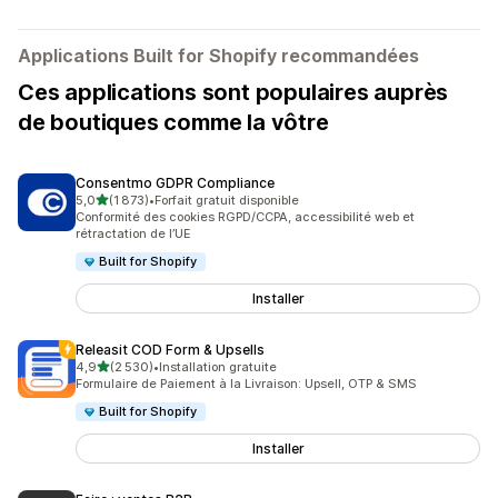
Applications Built for Shopify recommandées
Ces applications sont populaires auprès
de boutiques comme la vôtre
Consentmo GDPR Compliance
étoile(s) sur 5
5,0
(1 873)
•
Forfait gratuit disponible
1873 avis au total
Conformité des cookies RGPD/CCPA, accessibilité web et
rétractation de l’UE
Built for Shopify
Installer
Releasit COD Form & Upsells
étoile(s) sur 5
4,9
(2 530)
•
Installation gratuite
2530 avis au total
Formulaire de Paiement à la Livraison: Upsell, OTP & SMS
Built for Shopify
Installer