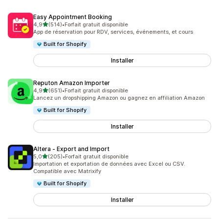
Easy Appointment Booking
étoile(s) sur 5
4,9
(514)
•
Forfait gratuit disponible
514 avis au total
App de réservation pour RDV, services, événements, et cours
Built for Shopify
Installer
Reputon Amazon Importer
étoile(s) sur 5
4,9
(651)
•
Forfait gratuit disponible
651 avis au total
Lancez un dropshipping Amazon ou gagnez en affiliation Amazon
Built for Shopify
Installer
Altera ‑ Export and Import
étoile(s) sur 5
5,0
(205)
•
Forfait gratuit disponible
205 avis au total
Importation et exportation de données avec Excel ou CSV.
Compatible avec Matrixify
Built for Shopify
Installer