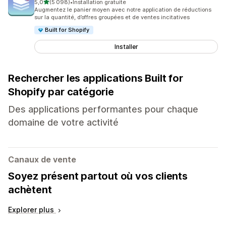
étoile(s) sur 5
5,0
(5 098)
•
Installation gratuite
5098 avis au total
Augmentez le panier moyen avec notre application de réductions
sur la quantité, d’offres groupées et de ventes incitatives
Built for Shopify
Installer
Rechercher les applications Built for
Shopify par catégorie
Des applications performantes pour chaque
domaine de votre activité
Canaux de vente
Soyez présent partout où vos clients
achètent
Explorer plus