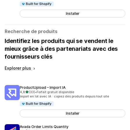
Built for Shopify
Installer
Recherche de produits
Identifiez les produits qui se vendent le
mieux grâce à des partenariats avec des
fournisseurs clés
Explorer plus
ProductUpload – Import IA
étoile(s) sur 5
4,8
(33)
•
Forfait gratuit disponible
33 avis au total
Import en lot avec IA : copiez des produits depuis tout site
Built for Shopify
Installer
Avada Order Limits Quantity