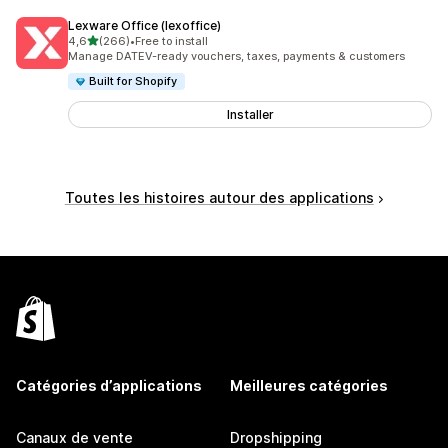
Lexware Office (lexoffice)
étoile(s) sur 5
4,6
(266)
•
Free to install
266 avis au total
Manage DATEV-ready vouchers, taxes, payments & customers
Built for Shopify
Installer
Toutes les histoires autour des applications
Catégories d’applications
Meilleures catégories
Canaux de vente
Dropshipping