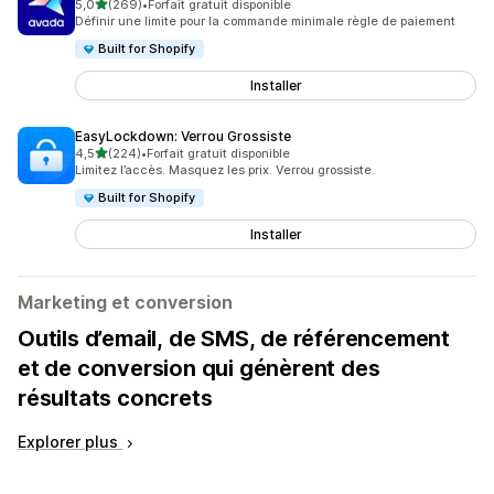
étoile(s) sur 5
5,0
(269)
•
Forfait gratuit disponible
269 avis au total
Définir une limite pour la commande minimale règle de paiement
Built for Shopify
Installer
EasyLockdown: Verrou Grossiste
étoile(s) sur 5
4,5
(224)
•
Forfait gratuit disponible
224 avis au total
Limitez l’accès. Masquez les prix. Verrou grossiste.
Built for Shopify
Installer
Marketing et conversion
Outils d’email, de SMS, de référencement
et de conversion qui génèrent des
résultats concrets
Explorer plus