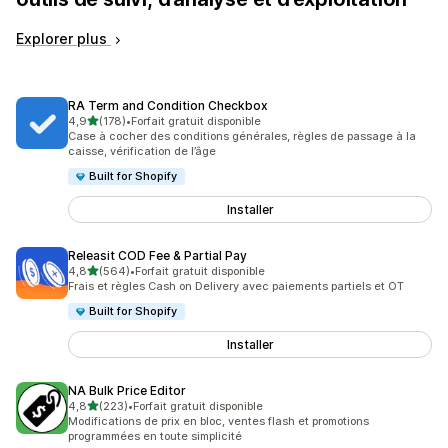
Explorer plus
RA Term and Condition Checkbox
étoile(s) sur 5
4,9
(178)
•
Forfait gratuit disponible
178 avis au total
Case à cocher des conditions générales, règles de passage à la
caisse, vérification de l’âge
Built for Shopify
Installer
Releasit COD Fee & Partial Pay
étoile(s) sur 5
4,8
(564)
•
Forfait gratuit disponible
564 avis au total
Frais et règles Cash on Delivery avec paiements partiels et OT
Built for Shopify
Installer
NA Bulk Price Editor
étoile(s) sur 5
4,8
(223)
•
Forfait gratuit disponible
223 avis au total
Modifications de prix en bloc, ventes flash et promotions
programmées en toute simplicité