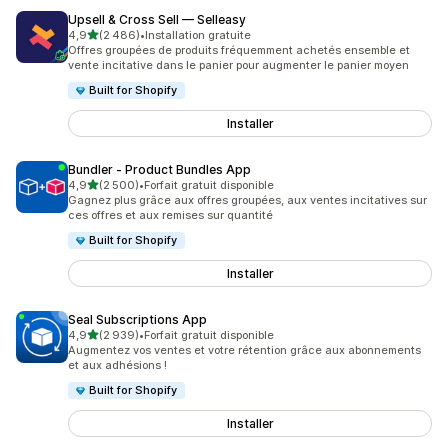
Upsell & Cross Sell — Selleasy
étoile(s) sur 5
4,9
(2 486)
•
Installation gratuite
2486 avis au total
Offres groupées de produits fréquemment achetés ensemble et
vente incitative dans le panier pour augmenter le panier moyen
Built for Shopify
Installer
Bundler ‑ Product Bundles App
étoile(s) sur 5
4,9
(2 500)
•
Forfait gratuit disponible
2500 avis au total
Gagnez plus grâce aux offres groupées, aux ventes incitatives sur
ces offres et aux remises sur quantité
Built for Shopify
Installer
Seal Subscriptions App
étoile(s) sur 5
4,9
(2 939)
•
Forfait gratuit disponible
2939 avis au total
Augmentez vos ventes et votre rétention grâce aux abonnements
et aux adhésions !
Built for Shopify
Installer