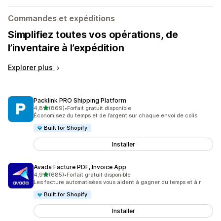
Commandes et expéditions
Simplifiez toutes vos opérations, de
l’inventaire à l’expédition
Explorer plus
Packlink PRO Shipping Platform
étoile(s) sur 5
4,8
(869)
•
Forfait gratuit disponible
869 avis au total
Économisez du temps et de l’argent sur chaque envoi de colis
Built for Shopify
Installer
Avada Facture PDF, Invoice App
étoile(s) sur 5
4,9
(685)
•
Forfait gratuit disponible
685 avis au total
Les facture automatisées vous aident à gagner du temps et à r
Built for Shopify
Installer