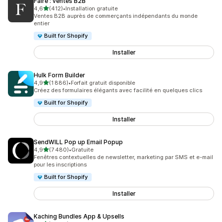
Faire : ventes B2B
étoile(s) sur 5
4,6
(412)
•
Installation gratuite
412 avis au total
Ventes B2B auprès de commerçants indépendants du monde
entier
Built for Shopify
Installer
Hulk Form Builder
étoile(s) sur 5
4,9
(1 886)
•
Forfait gratuit disponible
1886 avis au total
Créez des formulaires élégants avec facilité en quelques clics
Built for Shopify
Installer
SendWILL Pop up Email Popup
étoile(s) sur 5
4,9
(7 480)
•
Gratuite
7480 avis au total
Fenêtres contextuelles de newsletter, marketing par SMS et e-mail
pour les inscriptions
Built for Shopify
Installer
Kaching Bundles App & Upsells