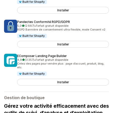
Built for Shopify
Installer
Pandectes Conformité RGPD/GDPR
étoile(s) sur 5
5,0
(2 887)
•
Forfait gratuit disponible
2887 avis au total
RGPD Bannière de consentement ultra flexible, mode Consent v2
Built for Shopify
Installer
EComposer Landing Page Builder
étoile(s) sur 5
4,9
(3 357)
•
Forfait gratuit disponible
3357 avis au total
Créez des pages pour vendre plus : page d’accueil, produit, blog,
etc.
Built for Shopify
Installer
Gestion de boutique
Gérez votre activité efficacement avec des
outils de suivi, d’analyse et d’exploitation