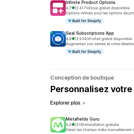
Infinite Product Options
étoile(s) sur 5
4,7
(2 417)
•
Essai gratuit disponible
2417 avis au total
Options infinies pour les options de p
Built for Shopify
Seal Subscriptions App
étoile(s) sur 5
4,9
(2 934)
•
Forfait gratuit disponible
2934 avis au total
Augmentez vos ventes et votre rétenti
Built for Shopify
Conception de boutique
Personnalisez votre 
Explorer plus
Metafields Guru
étoile(s) sur 5
5,0
(218)
•
Installation gratuite
218 avis au total
Gérez les champs méta manuellement ou