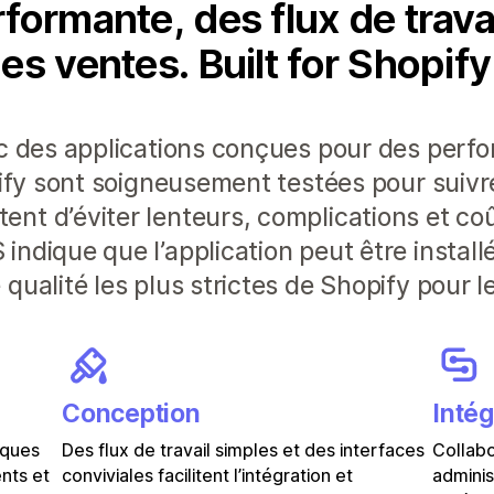
ormante, des flux de travai
es ventes. Built for Shopif
ec des applications conçues pour des perf
pify sont soigneusement testées pour suivr
nt d’éviter lenteurs, complications et co
ndique que l’application peut être install
qualité les plus strictes de Shopify pour l
Conception
Intég
iques
Des flux de travail simples et des interfaces
Collabo
ents et
conviviales facilitent l’intégration et
adminis