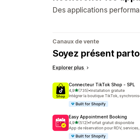
Des applications performa
Canaux de vente
Soyez présent parto
Explorer plus
Connecteur TikTok Shop ‑ SPL
étoile(s) sur 5
4,9
(735)
•
Installation gratuite
735 avis au total
Intégrer la boutique TikTok, synchronise
Built for Shopify
Easy Appointment Booking
étoile(s) sur 5
4,9
(512)
•
Forfait gratuit disponible
512 avis au total
App de réservation pour RDV, services,
Built for Shopify