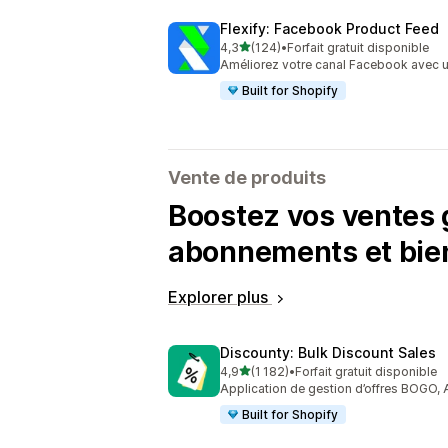
Flexify: Facebook Product Feed
étoile(s) sur 5
4,3
(124)
•
Forfait gratuit disponible
124 avis au total
Améliorez votre canal Facebook avec un
Built for Shopify
Vente de produits
Boostez vos ventes g
abonnements et bie
Explorer plus
Discounty: Bulk Discount Sales
étoile(s) sur 5
4,9
(1 182)
•
Forfait gratuit disponible
1182 avis au total
Application de gestion d’offres BOGO, 
Built for Shopify