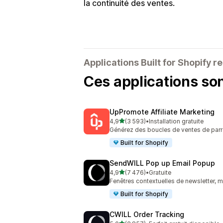
la continuité des ventes.
Applications Built for Shopify
Ces applications so
UpPromote Affiliate Marketing
étoile(s) sur 5
4,9
(3 593)
•
Installation gratuite
3593 avis au total
Générez des boucles de ventes de parra
Built for Shopify
SendWILL Pop up Email Popup
étoile(s) sur 5
4,9
(7 476)
•
Gratuite
7476 avis au total
Fenêtres contextuelles de newsletter, m
Built for Shopify
CWILL Order Tracking