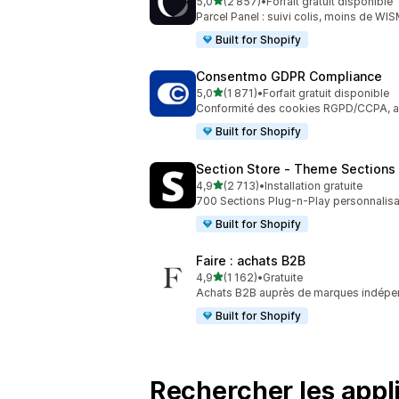
étoile(s) sur 5
5,0
(2 857)
•
Forfait gratuit disponible
2857 avis au total
Parcel Panel : suivi colis, moins de WI
Built for Shopify
Consentmo GDPR Compliance
étoile(s) sur 5
5,0
(1 871)
•
Forfait gratuit disponible
1871 avis au total
Conformité des cookies RGPD/CCPA, acce
Built for Shopify
Section Store ‑ Theme Sections
étoile(s) sur 5
4,9
(2 713)
•
Installation gratuite
2713 avis au total
700 Sections Plug-n-Play personnalisab
Built for Shopify
Faire : achats B2B
étoile(s) sur 5
4,9
(1 162)
•
Gratuite
1162 avis au total
Achats B2B auprès de marques indépe
Built for Shopify
Rechercher les appli