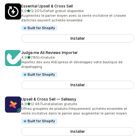
Essential Upsell & Cross Sell
étoile(s) sur 5
5,0
(2 201)
•
Forfait gratuit disponible
2201 avis au total
Augmentez le panier moyen avec la vente incitative et croisée
d’articles souvent achetés ensemble
Built for Shopify
Installer
Judge.me Ali Reviews Importer
étoile(s) sur 5
4,9
(185)
•
Gratuite
185 avis au total
Importez des avis AliExpress et développez votre boutique de
dropshipping
Built for Shopify
Installer
Upsell & Cross Sell — Selleasy
étoile(s) sur 5
4,9
(2 487)
•
Installation gratuite
2487 avis au total
Offres groupées de produits fréquemment achetés ensemble et
vente incitative dans le panier pour augmenter le panier moyen
Built for Shopify
Installer