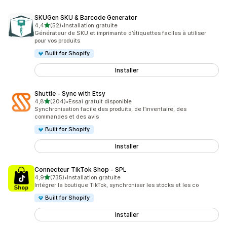
SKUGen SKU & Barcode Generator
étoile(s) sur 5
4,4
(52)
•
Installation gratuite
52 avis au total
Générateur de SKU et imprimante d’étiquettes faciles à utiliser
pour vos produits
Built for Shopify
Installer
Shuttle ‑ Sync with Etsy
étoile(s) sur 5
4,8
(204)
•
Essai gratuit disponible
204 avis au total
Synchronisation facile des produits, de l’inventaire, des
commandes et des avis
Built for Shopify
Installer
Connecteur TikTok Shop ‑ SPL
étoile(s) sur 5
4,9
(735)
•
Installation gratuite
735 avis au total
Intégrer la boutique TikTok, synchroniser les stocks et les co
Built for Shopify
Installer