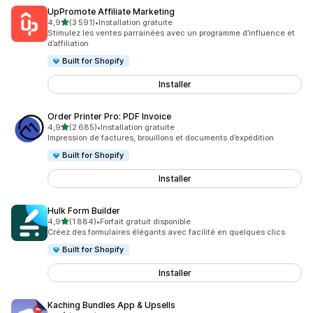
UpPromote Affiliate Marketing
étoile(s) sur 5
4,9
(3 591)
•
Installation gratuite
3591 avis au total
Stimulez les ventes parrainées avec un programme d’influence et
d’affiliation
Built for Shopify
Installer
Order Printer Pro: PDF Invoice
étoile(s) sur 5
4,9
(2 685)
•
Installation gratuite
2685 avis au total
Impression de factures, brouillons et documents d’expédition
Built for Shopify
Installer
Hulk Form Builder
étoile(s) sur 5
4,9
(1 884)
•
Forfait gratuit disponible
1884 avis au total
Créez des formulaires élégants avec facilité en quelques clics
Built for Shopify
Installer
Kaching Bundles App & Upsells