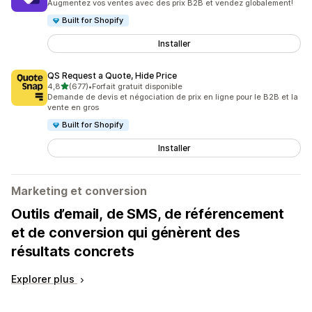
Augmentez vos ventes avec des prix B2B et vendez globalement!
Built for Shopify
Installer
QS Request a Quote, Hide Price
étoile(s) sur 5
4,8
(677)
•
Forfait gratuit disponible
677 avis au total
Demande de devis et négociation de prix en ligne pour le B2B et la
vente en gros
Built for Shopify
Installer
Marketing et conversion
Outils d’email, de SMS, de référencement
et de conversion qui génèrent des
résultats concrets
Explorer plus