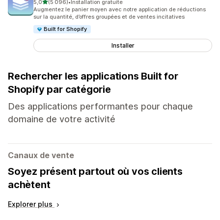
étoile(s) sur 5
5,0
(5 096)
•
Installation gratuite
5096 avis au total
Augmentez le panier moyen avec notre application de réductions
sur la quantité, d’offres groupées et de ventes incitatives
Built for Shopify
Installer
Rechercher les applications Built for
Shopify par catégorie
Des applications performantes pour chaque
domaine de votre activité
Canaux de vente
Soyez présent partout où vos clients
achètent
Explorer plus