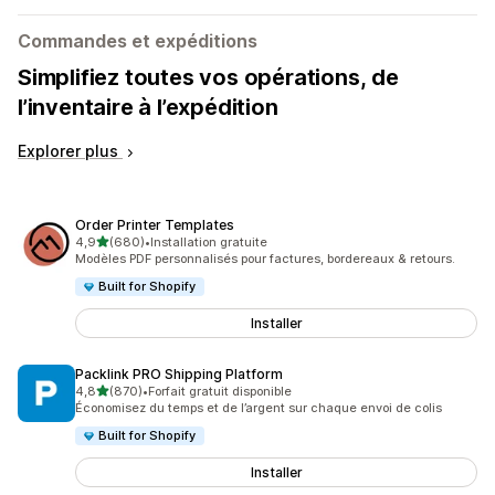
Commandes et expéditions
Simplifiez toutes vos opérations, de
l’inventaire à l’expédition
Explorer plus
Order Printer Templates
étoile(s) sur 5
4,9
(680)
•
Installation gratuite
680 avis au total
Modèles PDF personnalisés pour factures, bordereaux & retours.
Built for Shopify
Installer
Packlink PRO Shipping Platform
étoile(s) sur 5
4,8
(870)
•
Forfait gratuit disponible
870 avis au total
Économisez du temps et de l’argent sur chaque envoi de colis
Built for Shopify
Installer