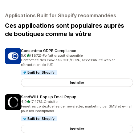
Applications Built for Shopify recommandées
Ces applications sont populaires auprès
de boutiques comme la vôtre
Consentmo GDPR Compliance
étoile(s) sur 5
5,0
(1 872)
•
Forfait gratuit disponible
1872 avis au total
Conformité des cookies RGPD/CCPA, accessibilité web et
rétractation de l’UE
Built for Shopify
Installer
SendWILL Pop up Email Popup
étoile(s) sur 5
4,9
(7 476)
•
Gratuite
7476 avis au total
Fenêtres contextuelles de newsletter, marketing par SMS et e-mail
pour les inscriptions
Built for Shopify
Installer