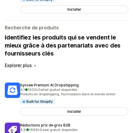
Installer
Recherche de produits
Identifiez les produits qui se vendent le
mieux grâce à des partenariats avec des
fournisseurs clés
Explorer plus
Syncee Premium AI Dropshipping
étoile(s) sur 5
4,1
(503)
•
Forfait gratuit disponible
503 avis au total
Produits en dropshipping, fournisseurs dans le monde entier
Built for Shopify
Installer
Réductions prix de gros B2B
étoile(s) sur 5
4,9
(689)
•
Essai gratuit disponible
689 avis au total