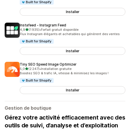
Built for Shopify
Installer
Instafeed ‑ Instagram Feed
étoile(s) sur 5
4,9
(1 935)
•
Forfait gratuit disponible
1935 avis au total
Flux Instagram élégants et achetables qui génèrent des ventes
Built for Shopify
Installer
Tiny SEO Speed Image Optimizer
étoile(s) sur 5
5,0
(2 247)
•
Installation gratuite
2247 avis au total
Boostez SEO & trafic IA, vitesse & minimisez les images !
Built for Shopify
Installer
Gestion de boutique
Gérez votre activité efficacement avec des
outils de suivi, d’analyse et d’exploitation