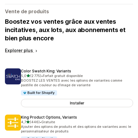
Vente de produits
Boostez vos ventes grâce aux ventes
incitatives, aux lots, aux abonnements et
bien plus encore
Explorer plus
Color Swatch King: Variants
étoile(s) sur 5
5,0
(2 775)
•
Forfait gratuit disponible
2775 avis au total
BOOSTEZ LES VENTES avec les options de variantes comme
pastille de couleur ou d’image de variante
Built for Shopify
Installer
King Product Options, Variants
étoile(s) sur 5
4,7
(446)
•
Gratuite
446 avis au total
Ajouter des options de produits et des options de variantes avec le
personnalisateur de produits