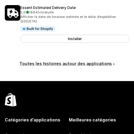
Essent Estimated Delivery Date
étoile(s) sur 5
5,0
(864)
•
Gratuite
864 avis au total
Afficher la date de livraison estimée et le délai d’expédition
(EDD/ETA)
Built for Shopify
Installer
Toutes les histoires autour des applications
Catégories d’applications
Meilleures catégories