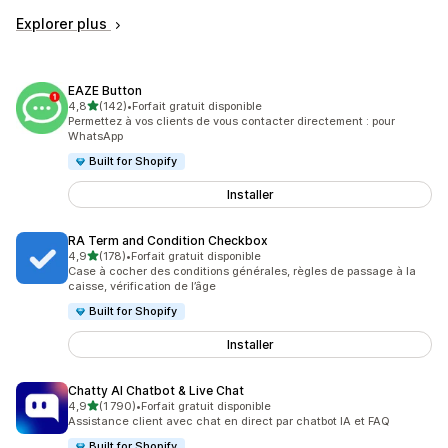
Explorer plus
EAZE Button
étoile(s) sur 5
4,8
(142)
•
Forfait gratuit disponible
142 avis au total
Permettez à vos clients de vous contacter directement : pour
WhatsApp
Built for Shopify
Installer
RA Term and Condition Checkbox
étoile(s) sur 5
4,9
(178)
•
Forfait gratuit disponible
178 avis au total
Case à cocher des conditions générales, règles de passage à la
caisse, vérification de l’âge
Built for Shopify
Installer
Chatty AI Chatbot & Live Chat
étoile(s) sur 5
4,9
(1 790)
•
Forfait gratuit disponible
1790 avis au total
Assistance client avec chat en direct par chatbot IA et FAQ
Built for Shopify