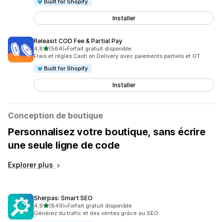
Built for Shopify
Installer
Releasit COD Fee & Partial Pay
étoile(s) sur 5
4,8
(564)
•
Forfait gratuit disponible
564 avis au total
Frais et règles Cash on Delivery avec paiements partiels et OT
Built for Shopify
Installer
Conception de boutique
Personnalisez votre boutique, sans écrire
une seule ligne de code
Explorer plus
Sherpas: Smart SEO
étoile(s) sur 5
4,9
(849)
•
Forfait gratuit disponible
849 avis au total
Générez du trafic et des ventes grâce au SEO.