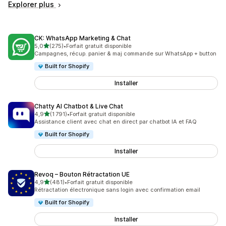
Explorer plus
CK: WhatsApp Marketing & Chat
étoile(s) sur 5
5,0
(275)
•
Forfait gratuit disponible
275 avis au total
Campagnes, récup. panier & maj commande sur WhatsApp + button
Built for Shopify
Installer
Chatty AI Chatbot & Live Chat
étoile(s) sur 5
4,9
(1 791)
•
Forfait gratuit disponible
1791 avis au total
Assistance client avec chat en direct par chatbot IA et FAQ
Built for Shopify
Installer
Revoq – Bouton Rétractation UE
étoile(s) sur 5
4,9
(481)
•
Forfait gratuit disponible
481 avis au total
Rétractation électronique sans login avec confirmation email
Built for Shopify
Installer