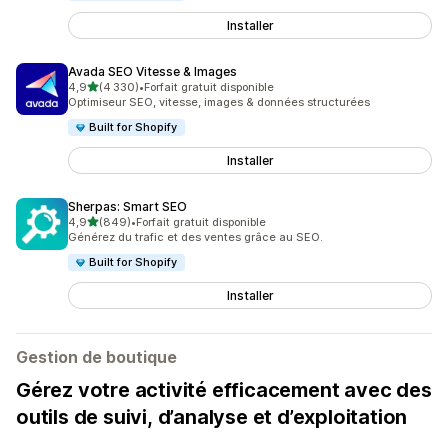
Installer
Avada SEO Vitesse & Images
étoile(s) sur 5
4,9
(4 330)
•
Forfait gratuit disponible
4330 avis au total
Optimiseur SEO, vitesse, images & données structurées
Built for Shopify
Installer
Sherpas: Smart SEO
étoile(s) sur 5
4,9
(849)
•
Forfait gratuit disponible
849 avis au total
Générez du trafic et des ventes grâce au SEO.
Built for Shopify
Installer
Gestion de boutique
Gérez votre activité efficacement avec des
outils de suivi, d’analyse et d’exploitation