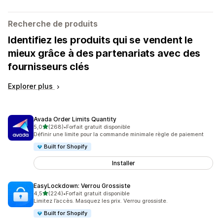
Recherche de produits
Identifiez les produits qui se vendent le
mieux grâce à des partenariats avec des
fournisseurs clés
Explorer plus
Avada Order Limits Quantity
étoile(s) sur 5
5,0
(268)
•
Forfait gratuit disponible
268 avis au total
Définir une limite pour la commande minimale règle de paiement
Built for Shopify
Installer
EasyLockdown: Verrou Grossiste
étoile(s) sur 5
4,5
(224)
•
Forfait gratuit disponible
224 avis au total
Limitez l’accès. Masquez les prix. Verrou grossiste.
Built for Shopify