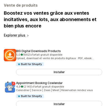
Vente de produits
Boostez vos ventes grâce aux ventes
incitatives, aux lots, aux abonnements et
bien plus encore
Explorer plus
BIG Digital Downloads Products
étoile(s) sur 5
5,0
(862)
•
Forfait gratuit disponible
862 avis au total
Upload, download et vente de produits digitaux : PDF, ebook...
Built for Shopify
Installer
Appointment Booking Cowlendar
étoile(s) sur 5
4,9
(2 145)
•
Forfait gratuit disponible
2145 avis au total
Calendrier | Service | Zoom | Meet | Réservation rendez vous
Built for Shopify
Installer