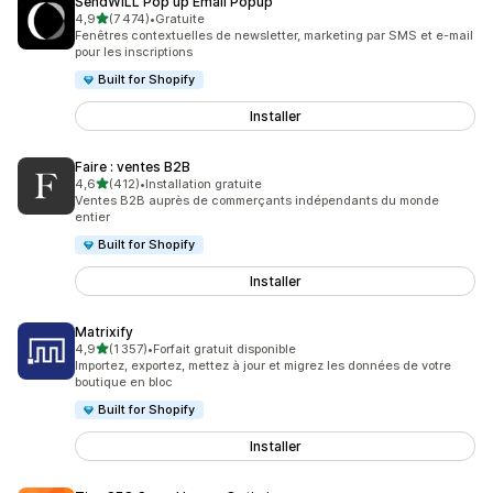
SendWILL Pop up Email Popup
étoile(s) sur 5
4,9
(7 474)
•
Gratuite
7474 avis au total
Fenêtres contextuelles de newsletter, marketing par SMS et e-mail
pour les inscriptions
Built for Shopify
Installer
Faire : ventes B2B
étoile(s) sur 5
4,6
(412)
•
Installation gratuite
412 avis au total
Ventes B2B auprès de commerçants indépendants du monde
entier
Built for Shopify
Installer
Matrixify
étoile(s) sur 5
4,9
(1 357)
•
Forfait gratuit disponible
1357 avis au total
Importez, exportez, mettez à jour et migrez les données de votre
boutique en bloc
Built for Shopify
Installer