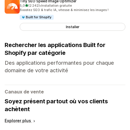
Tiny SEO Speed Image Optimizer
étoile(s) sur 5
5,0
(2 242)
•
Installation gratuite
2242 avis au total
Boostez SEO & trafic IA, vitesse & minimisez les images !
Built for Shopify
Installer
Rechercher les applications Built for
Shopify par catégorie
Des applications performantes pour chaque
domaine de votre activité
Canaux de vente
Soyez présent partout où vos clients
achètent
Explorer plus