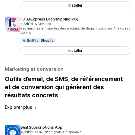
Installer
FD AliExpress Dropshipping POD
étoile(s) sur 5
4,5
(41)
•
Gratuite
41 avis au total
Recherchez et importez des produits de dropshipping sur AliExpress
via l’IA
Built for Shopify
Installer
Marketing et conversion
Outils d’email, de SMS, de référencement
et de conversion qui génèrent des
résultats concrets
Explorer plus
Seal Subscriptions App
étoile(s) sur 5
4,9
(2 931)
•
Forfait gratuit disponible
2931 avis au total