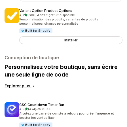
Variant Option Product Options
étoile(s) sur 5
4,7
(606)
•
Forfait gratuit disponible
606 avis au total
Personnalisation des produits, variantes de produits
personnalisées, champs personnalisés
Built for Shopify
Installer
Conception de boutique
Personnalisez votre boutique, sans écrire
une seule ligne de code
Explorer plus
GSC Countdown Timer Bar
étoile(s) sur 5
4,9
(474)
•
Gratuite
474 avis au total
Ajoutez une barre de compte à rebours pour créer l’urgence et
booster les ventes flash
Built for Shopify