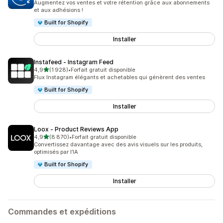
Augmentez vos ventes et votre rétention grâce aux abonnements
et aux adhésions !
Built for Shopify
Installer
Instafeed ‑ Instagram Feed
étoile(s) sur 5
4,9
(1 928)
•
Forfait gratuit disponible
1928 avis au total
Flux Instagram élégants et achetables qui génèrent des ventes
Built for Shopify
Installer
Loox ‑ Product Reviews App
étoile(s) sur 5
4,9
(8 870)
•
Forfait gratuit disponible
8870 avis au total
Convertissez davantage avec des avis visuels sur les produits,
optimisés par l’IA
Built for Shopify
Installer
Commandes et expéditions