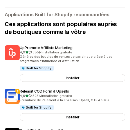
Applications Built for Shopify recommandées
Ces applications sont populaires auprès
de boutiques comme la vôtre
UpPromote Affiliate Marketing
étoile(s) sur 5
4,9
(3 585)
•
Installation gratuite
3585 avis au total
Générez des boucles de ventes de parrainage grâce à des
programmes d’influence et d’affiliation
Built for Shopify
Installer
Releasit COD Form & Upsells
étoile(s) sur 5
4,9
(2 525)
•
Installation gratuite
2525 avis au total
Formulaire de Paiement à la Livraison: Upsell, OTP & SMS
Built for Shopify
Installer