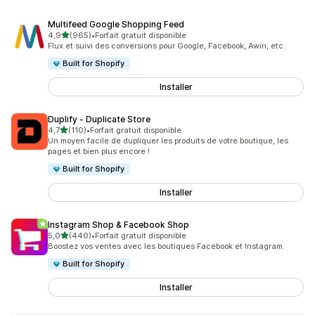
Multifeed Google Shopping Feed
étoile(s) sur 5
4,9
(965)
•
Forfait gratuit disponible
965 avis au total
Flux et suivi des conversions pour Google, Facebook, Awin, etc.
Built for Shopify
Installer
Duplify ‑ Duplicate Store
étoile(s) sur 5
4,7
(110)
•
Forfait gratuit disponible
110 avis au total
Un moyen facile de dupliquer les produits de votre boutique, les
pages et bien plus encore !
Built for Shopify
Installer
Instagram Shop & Facebook Shop
étoile(s) sur 5
5,0
(440)
•
Forfait gratuit disponible
440 avis au total
Boostez vos ventes avec les boutiques Facebook et Instagram.
Built for Shopify
Installer