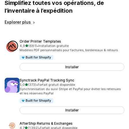
Simplifiez toutes vos opérations, de
l’inventaire à l’expédition
Explorer plus
Order Printer Templates
étoile(s) sur 5
4,9
(681)
•
Installation gratuite
681 avis au total
Modèles PDF personnalisés pour factures, bordereaux & retours.
Built for Shopify
Installer
Synctrack PayPal Tracking Sync
étoile(s) sur 5
5,0
(373)
•
Forfait gratuit disponible
373 avis au total
Synchronisation du suivi Stripe et PayPal pour éviter les retenues
et les réserves PayPal
Built for Shopify
Installer
AfterShip Returns & Exchanges
étoile(s) sur 5
4,7
(1 392)
•
Forfait gratuit disponible