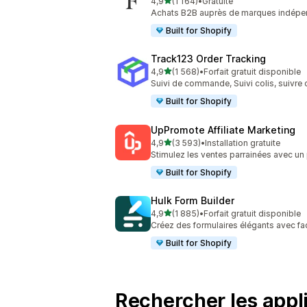
étoile(s) sur 5
4,9
(1 164)
•
Gratuite
1164 avis au total
Achats B2B auprès de marques indépe
Built for Shopify
Track123 Order Tracking
étoile(s) sur 5
4,9
(1 568)
•
Forfait gratuit disponible
1568 avis au total
Suivi de commande, Suivi colis, suiv
Built for Shopify
UpPromote Affiliate Marketing
étoile(s) sur 5
4,9
(3 593)
•
Installation gratuite
3593 avis au total
Stimulez les ventes parrainées avec un 
Built for Shopify
Hulk Form Builder
étoile(s) sur 5
4,9
(1 885)
•
Forfait gratuit disponible
1885 avis au total
Créez des formulaires élégants avec fac
Built for Shopify
Rechercher les appli