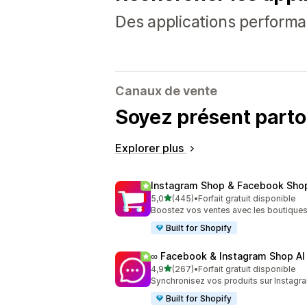
Des applications performa
Canaux de vente
Soyez présent parto
Explorer plus
Instagram Shop & Facebook Sho
étoile(s) sur 5
5,0
(445)
•
Forfait gratuit disponible
445 avis au total
Boostez vos ventes avec les boutiques
Built for Shopify
∞ Facebook & Instagram Shop AI
étoile(s) sur 5
4,9
(267)
•
Forfait gratuit disponible
267 avis au total
Synchronisez vos produits sur Instagra
Built for Shopify