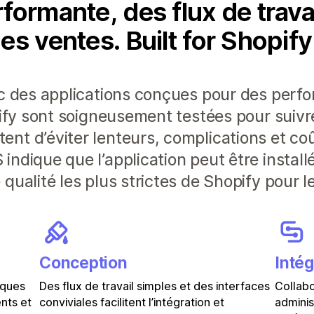
ormante, des flux de travai
es ventes. Built for Shopif
ec des applications conçues pour des perf
pify sont soigneusement testées pour suivr
nt d’éviter lenteurs, complications et co
ndique que l’application peut être install
qualité les plus strictes de Shopify pour l
Conception
Intég
iques
Des flux de travail simples et des interfaces
Collabo
ents et
conviviales facilitent l’intégration et
adminis