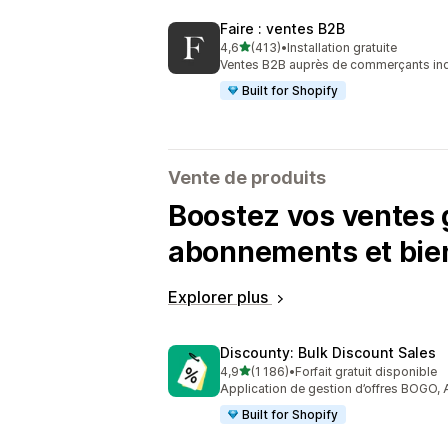
Faire : ventes B2B
étoile(s) sur 5
4,6
(413)
•
Installation gratuite
413 avis au total
Ventes B2B auprès de commerçants in
Built for Shopify
Vente de produits
Boostez vos ventes g
abonnements et bie
Explorer plus
Discounty: Bulk Discount Sales
étoile(s) sur 5
4,9
(1 186)
•
Forfait gratuit disponible
1186 avis au total
Application de gestion d’offres BOGO, 
Built for Shopify