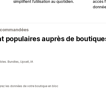
simplifient l’utilisation au quotidien.
accès f
donnée
 recommandées
nt populaires auprès de boutiqu
les. Bundles, Upsell, IA
igrez les données de votre boutique en bloc