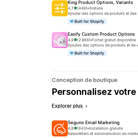
King Product Options, Variants
étoile(s) sur 5
4,7
(448)
•
Gratuite
448 avis au total
Ajouter des options de produits et des 
Built for Shopify
Easify Custom Product Options
étoile(s) sur 5
4,9
(2 866)
•
Forfait gratuit disponible
2866 avis au total
Ajoutez des options de produits et de v
Built for Shopify
Conception de boutique
Personnalisez votre 
Explorer plus
Seguno Email Marketing
étoile(s) sur 5
4,8
(643)
•
Installation gratuite
643 avis au total
Newsletters et automatisation du marke