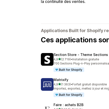
la continuité des ventes.
Applications Built for Shopify
Ces applications so
Section Store ‑ Theme Sections
étoile(s) sur 5
4,9
(2 719)
•
Installation gratuite
2719 avis au total
700 Sections Plug-n-Play personnalisab
Built for Shopify
Matrixify
étoile(s) sur 5
4,9
(1 363)
•
Forfait gratuit disponible
1363 avis au total
Importez, exportez, mettez à jour et m
Built for Shopify
Faire : achats B2B