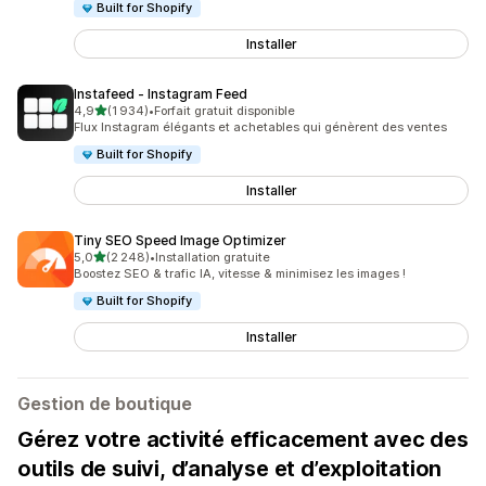
Built for Shopify
Installer
Instafeed ‑ Instagram Feed
étoile(s) sur 5
4,9
(1 934)
•
Forfait gratuit disponible
1934 avis au total
Flux Instagram élégants et achetables qui génèrent des ventes
Built for Shopify
Installer
Tiny SEO Speed Image Optimizer
étoile(s) sur 5
5,0
(2 248)
•
Installation gratuite
2248 avis au total
Boostez SEO & trafic IA, vitesse & minimisez les images !
Built for Shopify
Installer
Gestion de boutique
Gérez votre activité efficacement avec des
outils de suivi, d’analyse et d’exploitation