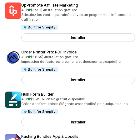
UpPromote Affiliate Marketing
étoile(s) sur 5
4,9
(3 591)
•
Installation gratuite
3591 avis au total
Stimulez les ventes parrainées avec un programme d’influence et
d’affiliation
Built for Shopify
Installer
Order Printer Pro: PDF Invoice
étoile(s) sur 5
4,9
(2 685)
•
Installation gratuite
2685 avis au total
Impression de factures, brouillons et documents d’expédition
Built for Shopify
Installer
Hulk Form Builder
étoile(s) sur 5
4,9
(1 885)
•
Forfait gratuit disponible
1885 avis au total
Créez des formulaires élégants avec facilité en quelques clics
Built for Shopify
Installer
Kaching Bundles App & Upsells