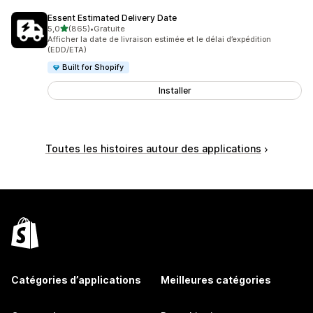
Essent Estimated Delivery Date
étoile(s) sur 5
5,0
(865)
•
Gratuite
865 avis au total
Afficher la date de livraison estimée et le délai d’expédition
(EDD/ETA)
Built for Shopify
Installer
Toutes les histoires autour des applications
Catégories d’applications
Meilleures catégories