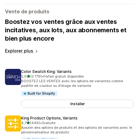
Vente de produits
Boostez vos ventes grâce aux ventes
incitatives, aux lots, aux abonnements et
bien plus encore
Explorer plus
Color Swatch King: Variants
étoile(s) sur 5
5,0
(2 779)
•
Forfait gratuit disponible
2779 avis au total
BOOSTEZ LES VENTES avec les options de variantes comme
pastille de couleur ou d’image de variante
Built for Shopify
Installer
King Product Options, Variants
étoile(s) sur 5
4,7
(446)
•
Gratuite
446 avis au total
Ajouter des options de produits et des options de variantes avec le
personnalisateur de produits