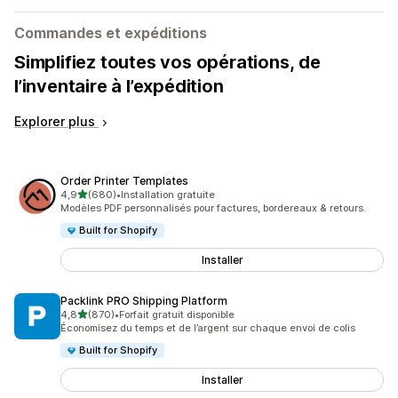
Commandes et expéditions
Simplifiez toutes vos opérations, de
l’inventaire à l’expédition
Explorer plus
Order Printer Templates
étoile(s) sur 5
4,9
(680)
•
Installation gratuite
680 avis au total
Modèles PDF personnalisés pour factures, bordereaux & retours.
Built for Shopify
Installer
Packlink PRO Shipping Platform
étoile(s) sur 5
4,8
(870)
•
Forfait gratuit disponible
870 avis au total
Économisez du temps et de l’argent sur chaque envoi de colis
Built for Shopify
Installer