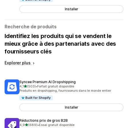
Installer
Recherche de produits
Identifiez les produits qui se vendent le
mieux grâce à des partenariats avec des
fournisseurs clés
Explorer plus
Syncee Premium AI Dropshipping
étoile(s) sur 5
4,1
(503)
•
Forfait gratuit disponible
503 avis au total
Produits en dropshipping, fournisseurs dans le monde entier
Built for Shopify
Installer
Réductions prix de gros B2B
étoile(s) sur 5
4,9
(689)
•
Essai gratuit disponible
689 avis au total