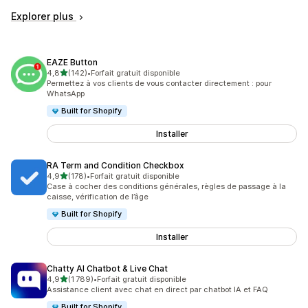
Explorer plus
EAZE Button
étoile(s) sur 5
4,8
(142)
•
Forfait gratuit disponible
142 avis au total
Permettez à vos clients de vous contacter directement : pour
WhatsApp
Built for Shopify
Installer
RA Term and Condition Checkbox
étoile(s) sur 5
4,9
(178)
•
Forfait gratuit disponible
178 avis au total
Case à cocher des conditions générales, règles de passage à la
caisse, vérification de l’âge
Built for Shopify
Installer
Chatty AI Chatbot & Live Chat
étoile(s) sur 5
4,9
(1 789)
•
Forfait gratuit disponible
1789 avis au total
Assistance client avec chat en direct par chatbot IA et FAQ
Built for Shopify