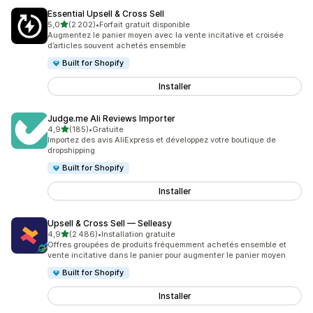
Essential Upsell & Cross Sell
étoile(s) sur 5
5,0
(2 202)
•
Forfait gratuit disponible
2202 avis au total
Augmentez le panier moyen avec la vente incitative et croisée
d’articles souvent achetés ensemble
Built for Shopify
Installer
Judge.me Ali Reviews Importer
étoile(s) sur 5
4,9
(185)
•
Gratuite
185 avis au total
Importez des avis AliExpress et développez votre boutique de
dropshipping
Built for Shopify
Installer
Upsell & Cross Sell — Selleasy
étoile(s) sur 5
4,9
(2 486)
•
Installation gratuite
2486 avis au total
Offres groupées de produits fréquemment achetés ensemble et
vente incitative dans le panier pour augmenter le panier moyen
Built for Shopify
Installer