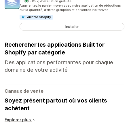
étoile(s) sur 5
5,0
(5 097)
•
Installation gratuite
5097 avis au total
Augmentez le panier moyen avec notre application de réductions
sur la quantité, d’offres groupées et de ventes incitatives
Built for Shopify
Installer
Rechercher les applications Built for
Shopify par catégorie
Des applications performantes pour chaque
domaine de votre activité
Canaux de vente
Soyez présent partout où vos clients
achètent
Explorer plus