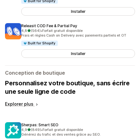
Built for Shopify
Installer
Releasit COD Fee & Partial Pay
étoile(s) sur 5
4,8
(564)
•
Forfait gratuit disponible
564 avis au total
Frais et règles Cash on Delivery avec paiements partiels et OT
Built for Shopify
Installer
Conception de boutique
Personnalisez votre boutique, sans écrire
une seule ligne de code
Explorer plus
Sherpas: Smart SEO
étoile(s) sur 5
4,9
(849)
•
Forfait gratuit disponible
849 avis au total
Générez du trafic et des ventes grâce au SEO.