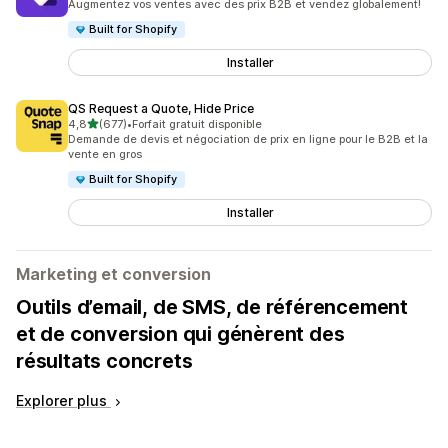
Augmentez vos ventes avec des prix B2B et vendez globalement!
Built for Shopify
Installer
QS Request a Quote, Hide Price
étoile(s) sur 5
4,8
(677)
•
Forfait gratuit disponible
677 avis au total
Demande de devis et négociation de prix en ligne pour le B2B et la
vente en gros
Built for Shopify
Installer
Marketing et conversion
Outils d’email, de SMS, de référencement
et de conversion qui génèrent des
résultats concrets
Explorer plus