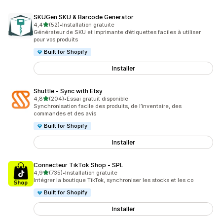
SKUGen SKU & Barcode Generator
étoile(s) sur 5
4,4
(52)
•
Installation gratuite
52 avis au total
Générateur de SKU et imprimante d’étiquettes faciles à utiliser
pour vos produits
Built for Shopify
Installer
Shuttle ‑ Sync with Etsy
étoile(s) sur 5
4,8
(204)
•
Essai gratuit disponible
204 avis au total
Synchronisation facile des produits, de l’inventaire, des
commandes et des avis
Built for Shopify
Installer
Connecteur TikTok Shop ‑ SPL
étoile(s) sur 5
4,9
(735)
•
Installation gratuite
735 avis au total
Intégrer la boutique TikTok, synchroniser les stocks et les co
Built for Shopify
Installer