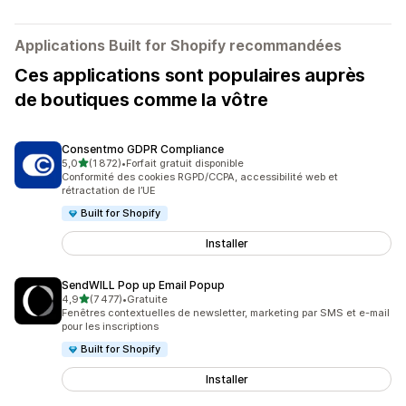
Applications Built for Shopify recommandées
Ces applications sont populaires auprès
de boutiques comme la vôtre
Consentmo GDPR Compliance
étoile(s) sur 5
5,0
(1 872)
•
Forfait gratuit disponible
1872 avis au total
Conformité des cookies RGPD/CCPA, accessibilité web et
rétractation de l’UE
Built for Shopify
Installer
SendWILL Pop up Email Popup
étoile(s) sur 5
4,9
(7 477)
•
Gratuite
7477 avis au total
Fenêtres contextuelles de newsletter, marketing par SMS et e-mail
pour les inscriptions
Built for Shopify
Installer