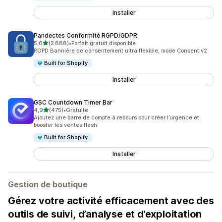
Installer
Pandectes Conformité RGPD/GDPR
étoile(s) sur 5
5,0
(2 888)
•
Forfait gratuit disponible
2888 avis au total
RGPD Bannière de consentement ultra flexible, mode Consent v2
Built for Shopify
Installer
GSC Countdown Timer Bar
étoile(s) sur 5
4,9
(475)
•
Gratuite
475 avis au total
Ajoutez une barre de compte à rebours pour créer l’urgence et
booster les ventes flash
Built for Shopify
Installer
Gestion de boutique
Gérez votre activité efficacement avec des
outils de suivi, d’analyse et d’exploitation