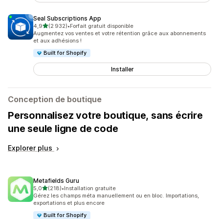
Seal Subscriptions App
étoile(s) sur 5
4,9
(2 932)
•
Forfait gratuit disponible
2932 avis au total
Augmentez vos ventes et votre rétention grâce aux abonnements
et aux adhésions !
Built for Shopify
Installer
Conception de boutique
Personnalisez votre boutique, sans écrire
une seule ligne de code
Explorer plus
Metafields Guru
étoile(s) sur 5
5,0
(218)
•
Installation gratuite
218 avis au total
Gérez les champs méta manuellement ou en bloc. Importations,
exportations et plus encore
Built for Shopify