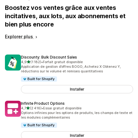
Boostez vos ventes grâce aux ventes
incitatives, aux lots, aux abonnements et
bien plus encore
Explorer plus
Discounty: Bulk Discount Sales
étoile(s) sur 5
4,9
(1 182)
•
Forfait gratuit disponible
1182 avis au total
Application de gestion d’offres BOGO, Achetez X Obtenez Y,
réductions sur le volume et remises quantitatives
Built for Shopify
Installer
Infinite Product Options
étoile(s) sur 5
4,7
(2 416)
•
Essai gratuit disponible
2416 avis au total
Options infinies pour les options de produits, les champs de texte et
les modules complémentaires
Built for Shopify
Installer