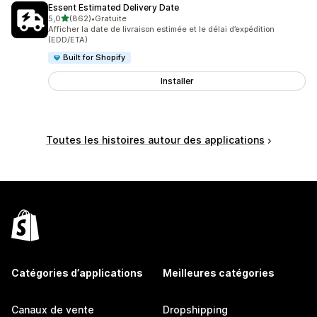
Essent Estimated Delivery Date
étoile(s) sur 5
5,0
(862)
•
Gratuite
862 avis au total
Afficher la date de livraison estimée et le délai d’expédition
(EDD/ETA)
Built for Shopify
Installer
Toutes les histoires autour des applications
Catégories d’applications
Meilleures catégories
Canaux de vente
Dropshipping