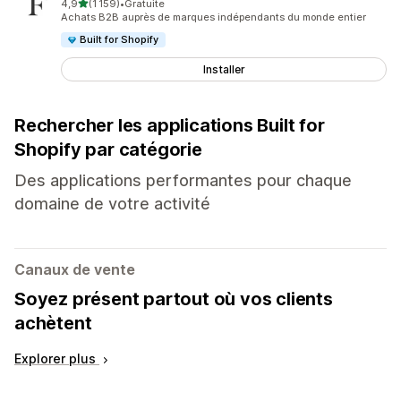
étoile(s) sur 5
4,9
(1 159)
•
Gratuite
1159 avis au total
Achats B2B auprès de marques indépendants du monde entier
Built for Shopify
Installer
Rechercher les applications Built for
Shopify par catégorie
Des applications performantes pour chaque
domaine de votre activité
Canaux de vente
Soyez présent partout où vos clients
achètent
Explorer plus