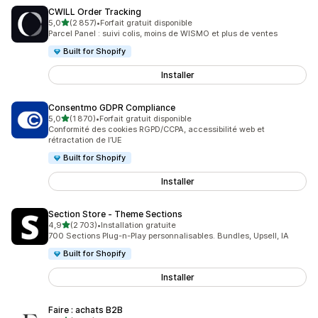
CWILL Order Tracking
étoile(s) sur 5
5,0
(2 857)
•
Forfait gratuit disponible
2857 avis au total
Parcel Panel : suivi colis, moins de WISMO et plus de ventes
Built for Shopify
Installer
Consentmo GDPR Compliance
étoile(s) sur 5
5,0
(1 870)
•
Forfait gratuit disponible
1870 avis au total
Conformité des cookies RGPD/CCPA, accessibilité web et
rétractation de l’UE
Built for Shopify
Installer
Section Store ‑ Theme Sections
étoile(s) sur 5
4,9
(2 703)
•
Installation gratuite
2703 avis au total
700 Sections Plug-n-Play personnalisables. Bundles, Upsell, IA
Built for Shopify
Installer
Faire : achats B2B