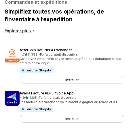
Commandes et expéditions
Simplifiez toutes vos opérations, de
l’inventaire à l’expédition
Explorer plus
AfterShip Returns & Exchanges
étoile(s) sur 5
4,7
(1 392)
•
Forfait gratuit disponible
1392 avis au total
Conservez votre trafic et vos revenus grâce aux échanges et aux
crédits en boutique
Built for Shopify
Installer
Avada Facture PDF, Invoice App
étoile(s) sur 5
4,9
(685)
•
Forfait gratuit disponible
685 avis au total
Les facture automatisées vous aident à gagner du temps et à r
Built for Shopify
Installer