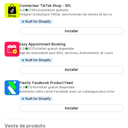
Connecteur TikTok Shop ‑ SPL
étoile(s) sur 5
4,9
(736)
•
Installation gratuite
736 avis au total
Intégrer la boutique TikTok, synchroniser les stocks et les co
Built for Shopify
Installer
Easy Appointment Booking
étoile(s) sur 5
4,9
(511)
•
Forfait gratuit disponible
511 avis au total
App de réservation pour RDV, services, événements, et cours
Built for Shopify
Installer
Flexify: Facebook Product Feed
étoile(s) sur 5
4,3
(124)
•
Forfait gratuit disponible
124 avis au total
Améliorez votre canal Facebook avec un catalogue plus riche.
Built for Shopify
Installer
Vente de produits