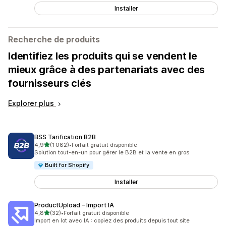
Installer
Recherche de produits
Identifiez les produits qui se vendent le
mieux grâce à des partenariats avec des
fournisseurs clés
Explorer plus
BSS Tarification B2B
étoile(s) sur 5
4,9
(1 082)
•
Forfait gratuit disponible
1082 avis au total
Solution tout-en-un pour gérer le B2B et la vente en gros
Built for Shopify
Installer
ProductUpload – Import IA
étoile(s) sur 5
4,8
(32)
•
Forfait gratuit disponible
32 avis au total
Import en lot avec IA : copiez des produits depuis tout site