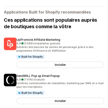
Applications Built for Shopify recommandées
Ces applications sont populaires auprès
de boutiques comme la vôtre
UpPromote Affiliate Marketing
étoile(s) sur 5
4,9
(3 588)
•
Installation gratuite
3588 avis au total
Générez des boucles de ventes de parrainage grâce à des
programmes d’influence et d’affiliation
Built for Shopify
Installer
SendWILL Pop up Email Popup
étoile(s) sur 5
4,9
(7 474)
•
Gratuite
7474 avis au total
Fenêtres contextuelles de newsletter, marketing par SMS et e-mail
pour les inscriptions
Built for Shopify
Installer