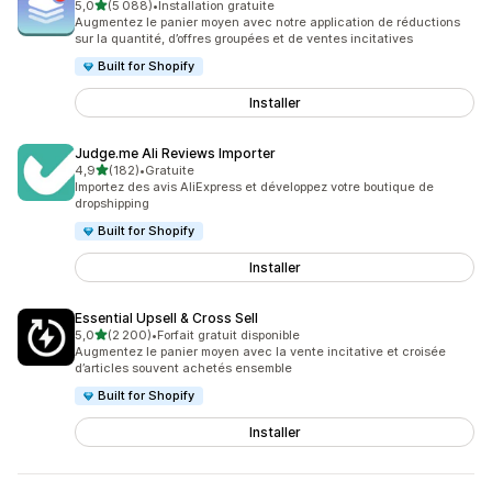
étoile(s) sur 5
5,0
(5 088)
•
Installation gratuite
5088 avis au total
Augmentez le panier moyen avec notre application de réductions
sur la quantité, d’offres groupées et de ventes incitatives
Built for Shopify
Installer
Judge.me Ali Reviews Importer
étoile(s) sur 5
4,9
(182)
•
Gratuite
182 avis au total
Importez des avis AliExpress et développez votre boutique de
dropshipping
Built for Shopify
Installer
Essential Upsell & Cross Sell
étoile(s) sur 5
5,0
(2 200)
•
Forfait gratuit disponible
2200 avis au total
Augmentez le panier moyen avec la vente incitative et croisée
d’articles souvent achetés ensemble
Built for Shopify
Installer