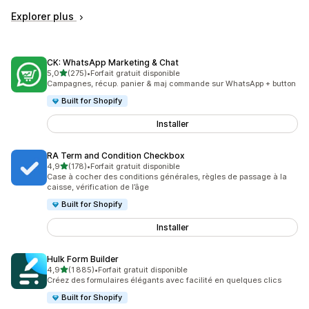
Explorer plus
CK: WhatsApp Marketing & Chat
étoile(s) sur 5
5,0
(275)
•
Forfait gratuit disponible
275 avis au total
Campagnes, récup. panier & maj commande sur WhatsApp + button
Built for Shopify
Installer
RA Term and Condition Checkbox
étoile(s) sur 5
4,9
(178)
•
Forfait gratuit disponible
178 avis au total
Case à cocher des conditions générales, règles de passage à la
caisse, vérification de l’âge
Built for Shopify
Installer
Hulk Form Builder
étoile(s) sur 5
4,9
(1 885)
•
Forfait gratuit disponible
1885 avis au total
Créez des formulaires élégants avec facilité en quelques clics
Built for Shopify