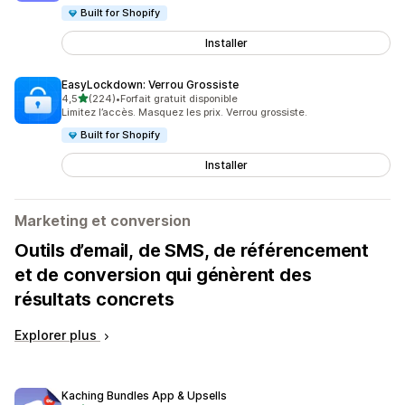
Built for Shopify
Installer
EasyLockdown: Verrou Grossiste
étoile(s) sur 5
4,5
(224)
•
Forfait gratuit disponible
224 avis au total
Limitez l’accès. Masquez les prix. Verrou grossiste.
Built for Shopify
Installer
Marketing et conversion
Outils d’email, de SMS, de référencement
et de conversion qui génèrent des
résultats concrets
Explorer plus
Kaching Bundles App & Upsells