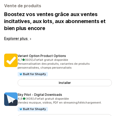
Vente de produits
Boostez vos ventes grâce aux ventes
incitatives, aux lots, aux abonnements et
bien plus encore
Explorer plus
Variant Option Product Options
étoile(s) sur 5
4,7
(605)
•
Forfait gratuit disponible
605 avis au total
Personnalisation des produits, variantes de produits
personnalisées, champs personnalisés
Built for Shopify
Installer
Sky Pilot ‑ Digital Downloads
étoile(s) sur 5
4,8
(408)
•
Forfait gratuit disponible
408 avis au total
Vendez musique, vidéos, PDF en streaming/téléchargement.
Built for Shopify