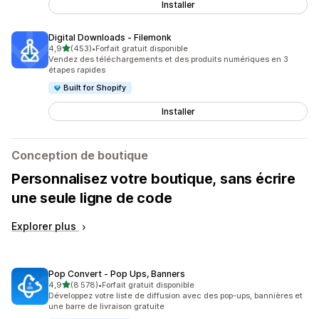
Installer
Digital Downloads ‑ Filemonk
étoile(s) sur 5
4,9
(453)
•
Forfait gratuit disponible
453 avis au total
Vendez des téléchargements et des produits numériques en 3
étapes rapides
Built for Shopify
Installer
Conception de boutique
Personnalisez votre boutique, sans écrire
une seule ligne de code
Explorer plus
Pop Convert ‑ Pop Ups, Banners
étoile(s) sur 5
4,9
(8 578)
•
Forfait gratuit disponible
8578 avis au total
Développez votre liste de diffusion avec des pop-ups, bannières et
une barre de livraison gratuite