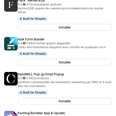
Faire : ventes B2B
étoile(s) sur 5
4,6
(413)
•
Installation gratuite
413 avis au total
Ventes B2B auprès de commerçants indépendants du monde
entier
Built for Shopify
Installer
Hulk Form Builder
étoile(s) sur 5
4,9
(1 885)
•
Forfait gratuit disponible
1885 avis au total
Créez des formulaires élégants avec facilité en quelques clics
Built for Shopify
Installer
SendWILL Pop up Email Popup
étoile(s) sur 5
4,9
(7 480)
•
Gratuite
7480 avis au total
Fenêtres contextuelles de newsletter, marketing par SMS et e-mail
pour les inscriptions
Built for Shopify
Installer
Kaching Bundles App & Upsells