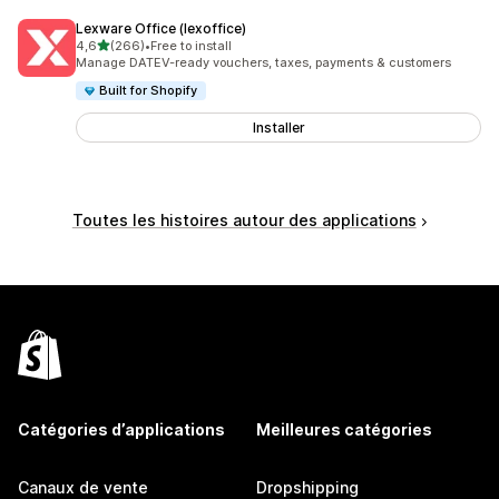
Lexware Office (lexoffice)
étoile(s) sur 5
4,6
(266)
•
Free to install
266 avis au total
Manage DATEV-ready vouchers, taxes, payments & customers
Built for Shopify
Installer
Toutes les histoires autour des applications
Catégories d’applications
Meilleures catégories
Canaux de vente
Dropshipping