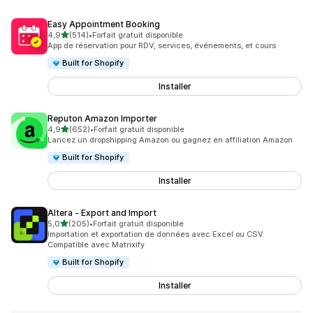
Easy Appointment Booking
étoile(s) sur 5
4,9
(514)
•
Forfait gratuit disponible
514 avis au total
App de réservation pour RDV, services, événements, et cours
Built for Shopify
Installer
Reputon Amazon Importer
étoile(s) sur 5
4,9
(652)
•
Forfait gratuit disponible
652 avis au total
Lancez un dropshipping Amazon ou gagnez en affiliation Amazon
Built for Shopify
Installer
Altera ‑ Export and Import
étoile(s) sur 5
5,0
(205)
•
Forfait gratuit disponible
205 avis au total
Importation et exportation de données avec Excel ou CSV.
Compatible avec Matrixify
Built for Shopify
Installer