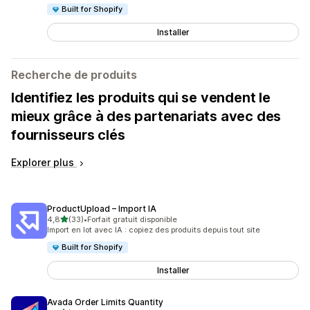
Built for Shopify
Installer
Recherche de produits
Identifiez les produits qui se vendent le
mieux grâce à des partenariats avec des
fournisseurs clés
Explorer plus
ProductUpload – Import IA
étoile(s) sur 5
4,8
(33)
•
Forfait gratuit disponible
33 avis au total
Import en lot avec IA : copiez des produits depuis tout site
Built for Shopify
Installer
Avada Order Limits Quantity