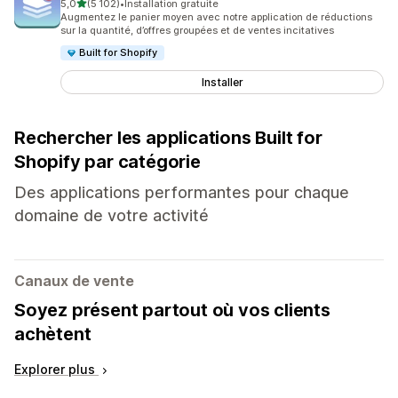
étoile(s) sur 5
5,0
(5 102)
•
Installation gratuite
5102 avis au total
Augmentez le panier moyen avec notre application de réductions
sur la quantité, d’offres groupées et de ventes incitatives
Built for Shopify
Installer
Rechercher les applications Built for
Shopify par catégorie
Des applications performantes pour chaque
domaine de votre activité
Canaux de vente
Soyez présent partout où vos clients
achètent
Explorer plus