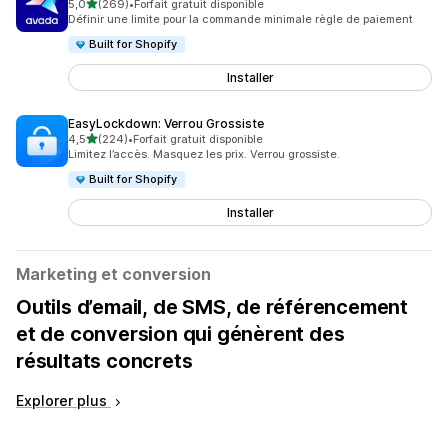
étoile(s) sur 5
5,0
(269)
•
Forfait gratuit disponible
269 avis au total
Définir une limite pour la commande minimale règle de paiement
Built for Shopify
Installer
EasyLockdown: Verrou Grossiste
étoile(s) sur 5
4,5
(224)
•
Forfait gratuit disponible
224 avis au total
Limitez l’accès. Masquez les prix. Verrou grossiste.
Built for Shopify
Installer
Marketing et conversion
Outils d’email, de SMS, de référencement
et de conversion qui génèrent des
résultats concrets
Explorer plus