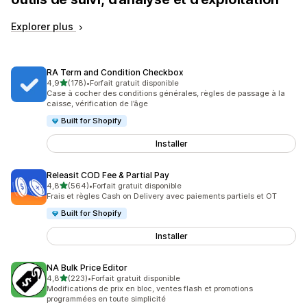
Explorer plus
RA Term and Condition Checkbox
étoile(s) sur 5
4,9
(178)
•
Forfait gratuit disponible
178 avis au total
Case à cocher des conditions générales, règles de passage à la
caisse, vérification de l’âge
Built for Shopify
Installer
Releasit COD Fee & Partial Pay
étoile(s) sur 5
4,8
(564)
•
Forfait gratuit disponible
564 avis au total
Frais et règles Cash on Delivery avec paiements partiels et OT
Built for Shopify
Installer
NA Bulk Price Editor
étoile(s) sur 5
4,8
(223)
•
Forfait gratuit disponible
223 avis au total
Modifications de prix en bloc, ventes flash et promotions
programmées en toute simplicité