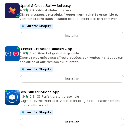
Upsell & Cross Sell — Selleasy
étoile(s) sur 5
4,9
(2 485)
•
Installation gratuite
2485 avis au total
Offres groupées de produits fréquemment achetés ensemble et
vente incitative dans le panier pour augmenter le panier moyen
Built for Shopify
Installer
Bundler ‑ Product Bundles App
étoile(s) sur 5
4,9
(2 500)
•
Forfait gratuit disponible
2500 avis au total
Gagnez plus grâce aux offres groupées, aux ventes incitatives sur
ces offres et aux remises sur quantité
Built for Shopify
Installer
Seal Subscriptions App
étoile(s) sur 5
4,9
(2 940)
•
Forfait gratuit disponible
2940 avis au total
Augmentez vos ventes et votre rétention grâce aux abonnements
et aux adhésions !
Built for Shopify
Installer