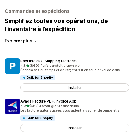
Commandes et expéditions
Simplifiez toutes vos opérations, de
l’inventaire à l’expédition
Explorer plus
Packlink PRO Shipping Platform
étoile(s) sur 5
4,8
(869)
•
Forfait gratuit disponible
869 avis au total
Économisez du temps et de l’argent sur chaque envoi de colis
Built for Shopify
Installer
Avada Facture PDF, Invoice App
étoile(s) sur 5
4,9
(687)
•
Forfait gratuit disponible
687 avis au total
Les facture automatisées vous aident à gagner du temps et à r
Built for Shopify
Installer