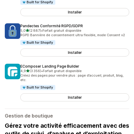
Built for Shopify
Installer
Pandectes Conformité RGPD/GDPR
étoile(s) sur 5
5,0
(2 887)
•
Forfait gratuit disponible
2887 avis au total
RGPD Bannière de consentement ultra flexible, mode Consent v2
Built for Shopify
Installer
EComposer Landing Page Builder
étoile(s) sur 5
4,9
(3 356)
•
Forfait gratuit disponible
3356 avis au total
Créez des pages pour vendre plus : page d’accueil, produit, blog,
etc.
Built for Shopify
Installer
Gestion de boutique
Gérez votre activité efficacement avec des
outils de suivi, d’analyse et d’exploitation