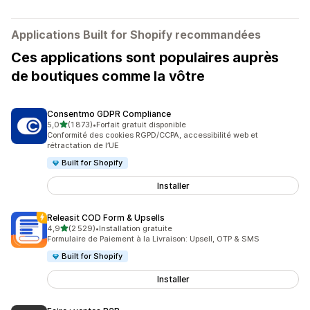
Applications Built for Shopify recommandées
Ces applications sont populaires auprès
de boutiques comme la vôtre
Consentmo GDPR Compliance
étoile(s) sur 5
5,0
(1 873)
•
Forfait gratuit disponible
1873 avis au total
Conformité des cookies RGPD/CCPA, accessibilité web et
rétractation de l’UE
Built for Shopify
Installer
Releasit COD Form & Upsells
étoile(s) sur 5
4,9
(2 529)
•
Installation gratuite
2529 avis au total
Formulaire de Paiement à la Livraison: Upsell, OTP & SMS
Built for Shopify
Installer