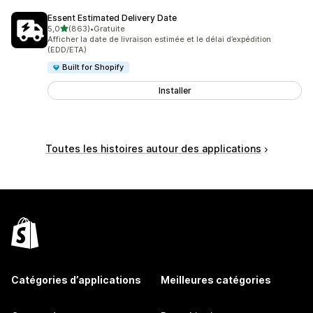
Essent Estimated Delivery Date
étoile(s) sur 5
5,0
(863)
•
Gratuite
863 avis au total
Afficher la date de livraison estimée et le délai d’expédition
(EDD/ETA)
Built for Shopify
Installer
Toutes les histoires autour des applications
Catégories d’applications
Meilleures catégories