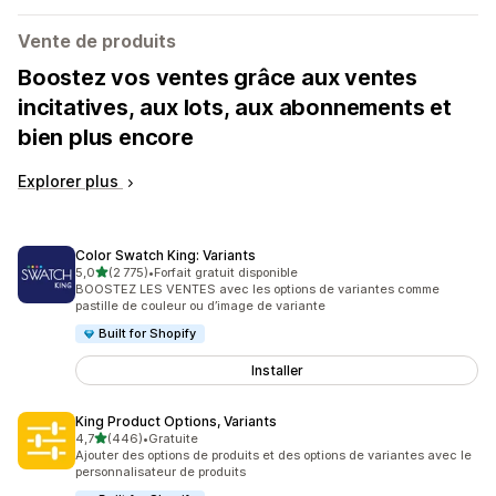
Vente de produits
Boostez vos ventes grâce aux ventes
incitatives, aux lots, aux abonnements et
bien plus encore
Explorer plus
Color Swatch King: Variants
étoile(s) sur 5
5,0
(2 775)
•
Forfait gratuit disponible
2775 avis au total
BOOSTEZ LES VENTES avec les options de variantes comme
pastille de couleur ou d’image de variante
Built for Shopify
Installer
King Product Options, Variants
étoile(s) sur 5
4,7
(446)
•
Gratuite
446 avis au total
Ajouter des options de produits et des options de variantes avec le
personnalisateur de produits