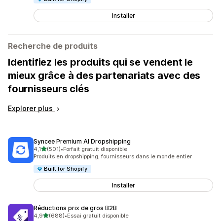
Installer
Recherche de produits
Identifiez les produits qui se vendent le
mieux grâce à des partenariats avec des
fournisseurs clés
Explorer plus
Syncee Premium AI Dropshipping
étoile(s) sur 5
4,1
(501)
•
Forfait gratuit disponible
501 avis au total
Produits en dropshipping, fournisseurs dans le monde entier
Built for Shopify
Installer
Réductions prix de gros B2B
étoile(s) sur 5
4,9
(688)
•
Essai gratuit disponible
688 avis au total