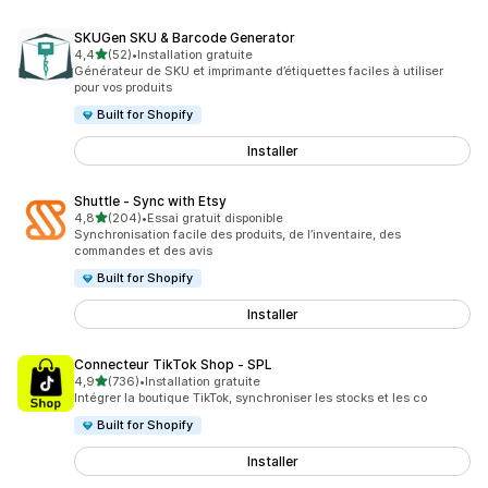
SKUGen SKU & Barcode Generator
étoile(s) sur 5
4,4
(52)
•
Installation gratuite
52 avis au total
Générateur de SKU et imprimante d’étiquettes faciles à utiliser
pour vos produits
Built for Shopify
Installer
Shuttle ‑ Sync with Etsy
étoile(s) sur 5
4,8
(204)
•
Essai gratuit disponible
204 avis au total
Synchronisation facile des produits, de l’inventaire, des
commandes et des avis
Built for Shopify
Installer
Connecteur TikTok Shop ‑ SPL
étoile(s) sur 5
4,9
(736)
•
Installation gratuite
736 avis au total
Intégrer la boutique TikTok, synchroniser les stocks et les co
Built for Shopify
Installer