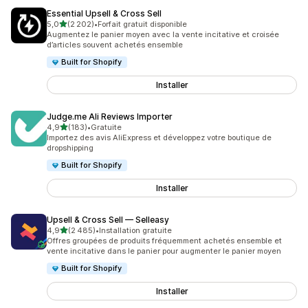
Essential Upsell & Cross Sell
étoile(s) sur 5
5,0
(2 202)
•
Forfait gratuit disponible
2202 avis au total
Augmentez le panier moyen avec la vente incitative et croisée
d’articles souvent achetés ensemble
Built for Shopify
Installer
Judge.me Ali Reviews Importer
étoile(s) sur 5
4,9
(183)
•
Gratuite
183 avis au total
Importez des avis AliExpress et développez votre boutique de
dropshipping
Built for Shopify
Installer
Upsell & Cross Sell — Selleasy
étoile(s) sur 5
4,9
(2 485)
•
Installation gratuite
2485 avis au total
Offres groupées de produits fréquemment achetés ensemble et
vente incitative dans le panier pour augmenter le panier moyen
Built for Shopify
Installer