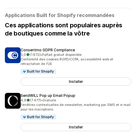
Applications Built for Shopify recommandées
Ces applications sont populaires auprès
de boutiques comme la vôtre
Consentmo GDPR Compliance
étoile(s) sur 5
5,0
(1 872)
•
Forfait gratuit disponible
1872 avis au total
Conformité des cookies RGPD/CCPA, accessibilité web et
rétractation de l’UE
Built for Shopify
Installer
SendWILL Pop up Email Popup
étoile(s) sur 5
4,9
(7 477)
•
Gratuite
7477 avis au total
Fenêtres contextuelles de newsletter, marketing par SMS et e-mail
pour les inscriptions
Built for Shopify
Installer