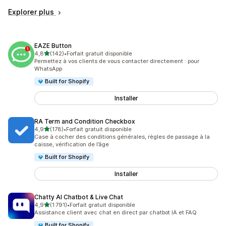
Explorer plus
EAZE Button
étoile(s) sur 5
4,8
(142)
•
Forfait gratuit disponible
142 avis au total
Permettez à vos clients de vous contacter directement : pour
WhatsApp
Built for Shopify
Installer
RA Term and Condition Checkbox
étoile(s) sur 5
4,9
(178)
•
Forfait gratuit disponible
178 avis au total
Case à cocher des conditions générales, règles de passage à la
caisse, vérification de l’âge
Built for Shopify
Installer
Chatty AI Chatbot & Live Chat
étoile(s) sur 5
4,9
(1 791)
•
Forfait gratuit disponible
1791 avis au total
Assistance client avec chat en direct par chatbot IA et FAQ
Built for Shopify