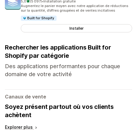
étoile(s) sur 5
5,0
(5 097)
•
Installation gratuite
5097 avis au total
Augmentez le panier moyen avec notre application de réductions
sur la quantité, d’offres groupées et de ventes incitatives
Built for Shopify
Installer
Rechercher les applications Built for
Shopify par catégorie
Des applications performantes pour chaque
domaine de votre activité
Canaux de vente
Soyez présent partout où vos clients
achètent
Explorer plus