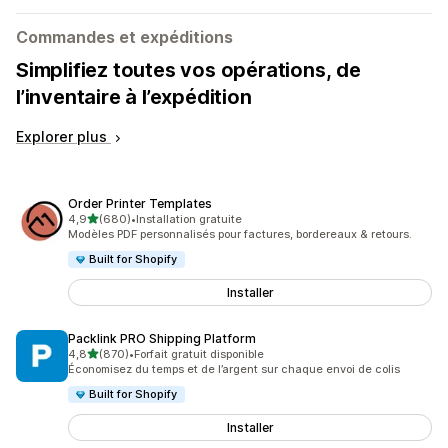
Commandes et expéditions
Simplifiez toutes vos opérations, de
l’inventaire à l’expédition
Explorer plus
Order Printer Templates
étoile(s) sur 5
4,9
(680)
•
Installation gratuite
680 avis au total
Modèles PDF personnalisés pour factures, bordereaux & retours.
Built for Shopify
Installer
Packlink PRO Shipping Platform
étoile(s) sur 5
4,8
(870)
•
Forfait gratuit disponible
870 avis au total
Économisez du temps et de l’argent sur chaque envoi de colis
Built for Shopify
Installer