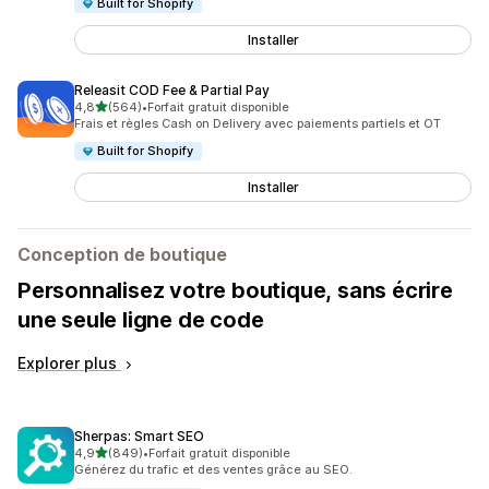
Built for Shopify
Installer
Releasit COD Fee & Partial Pay
étoile(s) sur 5
4,8
(564)
•
Forfait gratuit disponible
564 avis au total
Frais et règles Cash on Delivery avec paiements partiels et OT
Built for Shopify
Installer
Conception de boutique
Personnalisez votre boutique, sans écrire
une seule ligne de code
Explorer plus
Sherpas: Smart SEO
étoile(s) sur 5
4,9
(849)
•
Forfait gratuit disponible
849 avis au total
Générez du trafic et des ventes grâce au SEO.