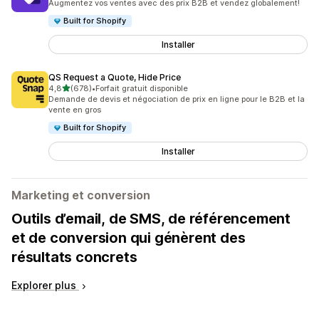
Augmentez vos ventes avec des prix B2B et vendez globalement!
Built for Shopify
Installer
QS Request a Quote, Hide Price
étoile(s) sur 5
4,8
(678)
•
Forfait gratuit disponible
678 avis au total
Demande de devis et négociation de prix en ligne pour le B2B et la
vente en gros
Built for Shopify
Installer
Marketing et conversion
Outils d’email, de SMS, de référencement
et de conversion qui génèrent des
résultats concrets
Explorer plus