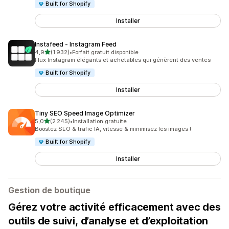
Built for Shopify
Installer
Instafeed ‑ Instagram Feed
étoile(s) sur 5
4,9
(1 932)
•
Forfait gratuit disponible
1932 avis au total
Flux Instagram élégants et achetables qui génèrent des ventes
Built for Shopify
Installer
Tiny SEO Speed Image Optimizer
étoile(s) sur 5
5,0
(2 245)
•
Installation gratuite
2245 avis au total
Boostez SEO & trafic IA, vitesse & minimisez les images !
Built for Shopify
Installer
Gestion de boutique
Gérez votre activité efficacement avec des
outils de suivi, d’analyse et d’exploitation