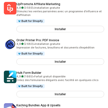
UpPromote Affiliate Marketing
étoile(s) sur 5
4,9
(3 593)
•
Installation gratuite
3593 avis au total
Stimulez les ventes parrainées avec un programme d’influence et
d’affiliation
Built for Shopify
Installer
Order Printer Pro: PDF Invoice
étoile(s) sur 5
4,9
(2 683)
•
Installation gratuite
2683 avis au total
Impression de factures, brouillons et documents d’expédition
Built for Shopify
Installer
Hulk Form Builder
étoile(s) sur 5
4,9
(1 885)
•
Forfait gratuit disponible
1885 avis au total
Créez des formulaires élégants avec facilité en quelques clics
Built for Shopify
Installer
Kaching Bundles App & Upsells