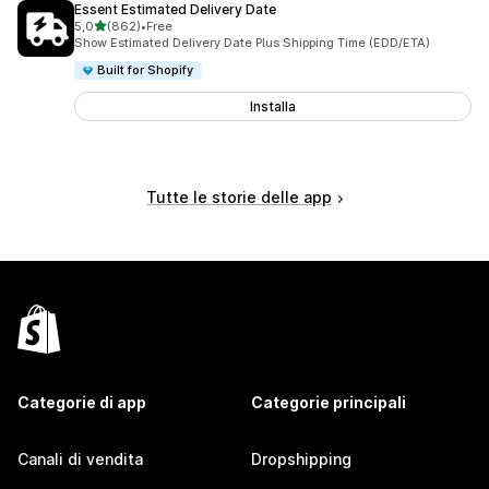
Essent Estimated Delivery Date
stelle su 5
5,0
(862)
•
Free
862 recensioni totali
Show Estimated Delivery Date Plus Shipping Time (EDD/ETA)
Built for Shopify
Installa
Tutte le storie delle app
Categorie di app
Categorie principali
Canali di vendita
Dropshipping