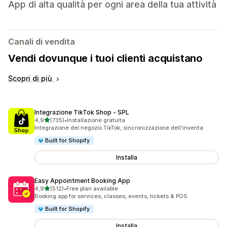
App di alta qualità per ogni area della tua attività
Canali di vendita
Vendi dovunque i tuoi clienti acquistano
Scopri di più
Integrazione TikTok Shop ‑ SPL
stelle su 5
4,9
(735)
•
Installazione gratuita
735 recensioni totali
Integrazione del negozio TikTok, sincronizzazione dell'inventa
Built for Shopify
Installa
Easy Appointment Booking App
stelle su 5
4,9
(512)
•
Free plan available
512 recensioni totali
Booking app for services, classes, events, tickets & POS
Built for Shopify
Installa