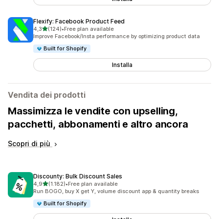
Flexify: Facebook Product Feed
stelle su 5
4,3
(124)
•
Free plan available
124 recensioni totali
Improve Facebook/Insta performance by optimizing product data
Built for Shopify
Installa
Vendita dei prodotti
Massimizza le vendite con upselling,
pacchetti, abbonamenti e altro ancora
Scopri di più
Discounty: Bulk Discount Sales
stelle su 5
4,9
(1.182)
•
Free plan available
1182 recensioni totali
Run BOGO, buy X get Y, volume discount app & quantity breaks
Built for Shopify