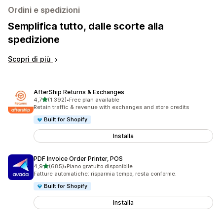
Ordini e spedizioni
Semplifica tutto, dalle scorte alla
spedizione
Scopri di più
AfterShip Returns & Exchanges
stelle su 5
4,7
(1.392)
•
Free plan available
1392 recensioni totali
Retain traffic & revenue with exchanges and store credits
Built for Shopify
Installa
PDF Invoice Order Printer, POS
stelle su 5
4,9
(685)
•
Piano gratuito disponibile
685 recensioni totali
Fatture automatiche: risparmia tempo, resta conforme.
Built for Shopify
Installa