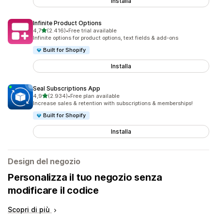
Installa
Infinite Product Options
stelle su 5
4,7
(2.416)
•
Free trial available
2416 recensioni totali
Infinite options for product options, text fields & add-ons
Built for Shopify
Installa
Seal Subscriptions App
stelle su 5
4,9
(2.934)
•
Free plan available
2934 recensioni totali
Increase sales & retention with subscriptions & memberships!
Built for Shopify
Installa
Design del negozio
Personalizza il tuo negozio senza
modificare il codice
Scopri di più