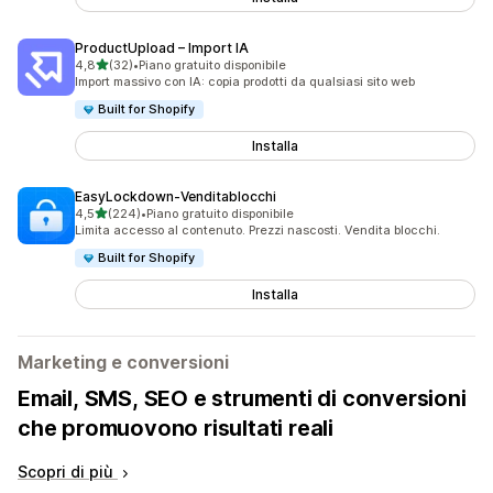
ProductUpload – Import IA
stelle su 5
4,8
(32)
•
Piano gratuito disponibile
32 recensioni totali
Import massivo con IA: copia prodotti da qualsiasi sito web
Built for Shopify
Installa
EasyLockdown‑Venditablocchi
stelle su 5
4,5
(224)
•
Piano gratuito disponibile
224 recensioni totali
Limita accesso al contenuto. Prezzi nascosti. Vendita blocchi.
Built for Shopify
Installa
Marketing e conversioni
Email, SMS, SEO e strumenti di conversioni
che promuovono risultati reali
Scopri di più