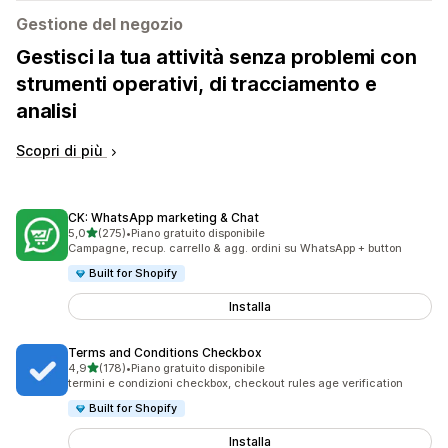
Gestione del negozio
Gestisci la tua attività senza problemi con
strumenti operativi, di tracciamento e
analisi
Scopri di più
CK: WhatsApp marketing & Chat
stelle su 5
5,0
(275)
•
Piano gratuito disponibile
275 recensioni totali
Campagne, recup. carrello & agg. ordini su WhatsApp + button
Built for Shopify
Installa
Terms and Conditions Checkbox
stelle su 5
4,9
(178)
•
Piano gratuito disponibile
178 recensioni totali
termini e condizioni checkbox, checkout rules age verification
Built for Shopify
Installa