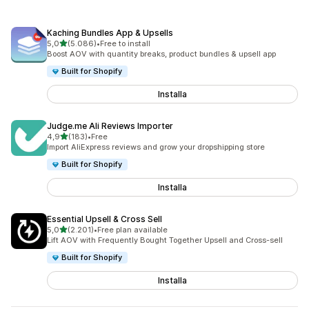
Kaching Bundles App & Upsells
stelle su 5
5,0
(5.086)
•
Free to install
5086 recensioni totali
Boost AOV with quantity breaks, product bundles & upsell app
Built for Shopify
Installa
Judge.me Ali Reviews Importer
stelle su 5
4,9
(183)
•
Free
183 recensioni totali
Import AliExpress reviews and grow your dropshipping store
Built for Shopify
Installa
Essential Upsell & Cross Sell
stelle su 5
5,0
(2.201)
•
Free plan available
2201 recensioni totali
Lift AOV with Frequently Bought Together Upsell and Cross-sell
Built for Shopify
Installa