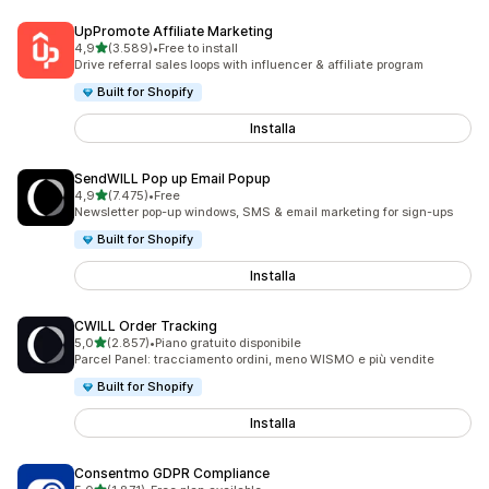
UpPromote Affiliate Marketing
stelle su 5
4,9
(3.589)
•
Free to install
3589 recensioni totali
Drive referral sales loops with influencer & affiliate program
Built for Shopify
Installa
SendWILL Pop up Email Popup
stelle su 5
4,9
(7.475)
•
Free
7475 recensioni totali
Newsletter pop-up windows, SMS & email marketing for sign-ups
Built for Shopify
Installa
CWILL Order Tracking
stelle su 5
5,0
(2.857)
•
Piano gratuito disponibile
2857 recensioni totali
Parcel Panel: tracciamento ordini, meno WISMO e più vendite
Built for Shopify
Installa
Consentmo GDPR Compliance