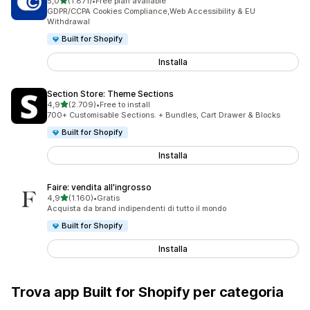
stelle su 5
5,0
(1.871)
•
Free plan available
1871 recensioni totali
GDPR/CCPA Cookies Compliance,Web Accessibility & EU
Withdrawal
Built for Shopify
Installa
Section Store: Theme Sections
stelle su 5
4,9
(2.709)
•
Free to install
2709 recensioni totali
700+ Customisable Sections. + Bundles, Cart Drawer & Blocks
Built for Shopify
Installa
Faire: vendita all'ingrosso
stelle su 5
4,9
(1.160)
•
Gratis
1160 recensioni totali
Acquista da brand indipendenti di tutto il mondo
Built for Shopify
Installa
Trova app Built for Shopify per categoria