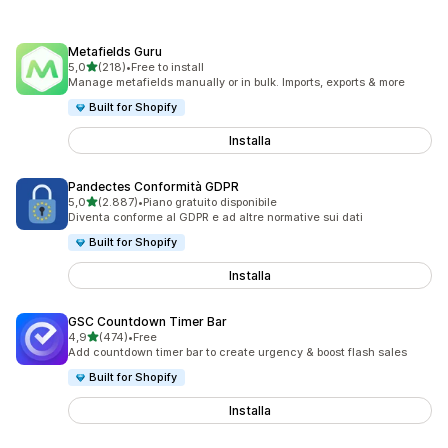
Metafields Guru
stelle su 5
5,0
(218)
•
Free to install
218 recensioni totali
Manage metafields manually or in bulk. Imports, exports & more
Built for Shopify
Installa
Pandectes Conformità GDPR
stelle su 5
5,0
(2.887)
•
Piano gratuito disponibile
2887 recensioni totali
Diventa conforme al GDPR e ad altre normative sui dati
Built for Shopify
Installa
GSC Countdown Timer Bar
stelle su 5
4,9
(474)
•
Free
474 recensioni totali
Add countdown timer bar to create urgency & boost flash sales
Built for Shopify
Installa