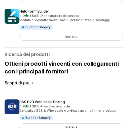
Hulk Form Builder
stelle su 5
4,9
(1.885)
•
Piano gratuito disponibile
1885 recensioni totali
Modulo di contatto facile, moduli personalizzati e sondaggi
Built for Shopify
Installa
Ricerca dei prodotti
Ottieni prodotti vincenti con collegamenti
con i principali fornitori
Scopri di più
BSS B2B Wholesale Pricing
stelle su 5
4,9
(1.083)
•
Free plan available
1083 recensioni totali
Centralize B2B & Wholesale workflows as an all-in-one solution
Built for Shopify
Installa