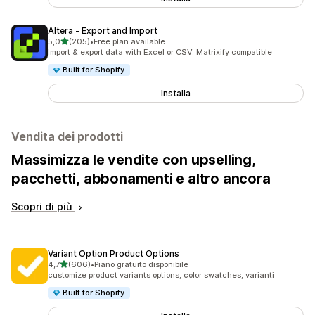
Altera ‑ Export and Import
stelle su 5
5,0
(205)
•
Free plan available
205 recensioni totali
Import & export data with Excel or CSV. Matrixify compatible
Built for Shopify
Installa
Vendita dei prodotti
Massimizza le vendite con upselling,
pacchetti, abbonamenti e altro ancora
Scopri di più
Variant Option Product Options
stelle su 5
4,7
(606)
•
Piano gratuito disponibile
606 recensioni totali
customize product variants options, color swatches, varianti
Built for Shopify