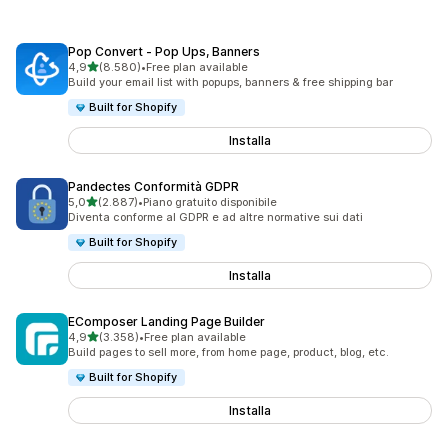
Pop Convert ‑ Pop Ups, Banners
stelle su 5
4,9
(8.580)
•
Free plan available
8580 recensioni totali
Build your email list with popups, banners & free shipping bar
Built for Shopify
Installa
Pandectes Conformità GDPR
stelle su 5
5,0
(2.887)
•
Piano gratuito disponibile
2887 recensioni totali
Diventa conforme al GDPR e ad altre normative sui dati
Built for Shopify
Installa
EComposer Landing Page Builder
stelle su 5
4,9
(3.358)
•
Free plan available
3358 recensioni totali
Build pages to sell more, from home page, product, blog, etc.
Built for Shopify
Installa