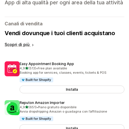
App di alta qualità per ogni area della tua attività
Canali di vendita
Vendi dovunque i tuoi clienti acquistano
Scopri di più
Easy Appointment Booking App
stelle su 5
4,9
(513)
•
Free plan available
513 recensioni totali
Booking app for services, classes, events, tickets & POS
Built for Shopify
Installa
Reputon Amazon Importer
stelle su 5
4,9
(651)
•
Piano gratuito disponibile
651 recensioni totali
Avvia dropshipping Amazon o guadagna con l’affiliazione
Built for Shopify
Installa