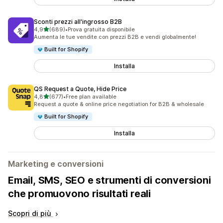
Sconti prezzi all'ingrosso B2B
stelle su 5
4,9
(689)
•
Prova gratuita disponibile
689 recensioni totali
Aumenta le tue vendite con prezzi B2B e vendi globalmente!
Built for Shopify
Installa
QS Request a Quote, Hide Price
stelle su 5
4,8
(677)
•
Free plan available
677 recensioni totali
Request a quote & online price negotiation for B2B & wholesale
Built for Shopify
Installa
Marketing e conversioni
Email, SMS, SEO e strumenti di conversioni
che promuovono risultati reali
Scopri di più