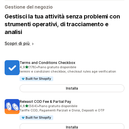
Gestione del negozio
Gestisci la tua attività senza problemi con
strumenti operativi, di tracciamento e
analisi
Scopri di più
Terms and Conditions Checkbox
stelle su 5
4,9
(178)
•
Piano gratuito disponibile
178 recensioni totali
termini e condizioni checkbox, checkout rules age verification
Built for Shopify
Installa
Releasit COD Fee & Partial Pay
stelle su 5
4,8
(564)
•
Piano gratuito disponibile
564 recensioni totali
Tariffe COD, Pagamenti Parziali e Divisi, Depositi e OTP
Built for Shopify
Installa