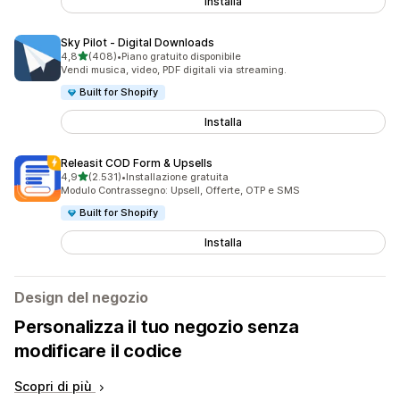
Installa
Sky Pilot ‑ Digital Downloads
stelle su 5
4,8
(408)
•
Piano gratuito disponibile
408 recensioni totali
Vendi musica, video, PDF digitali via streaming.
Built for Shopify
Installa
Releasit COD Form & Upsells
stelle su 5
4,9
(2.531)
•
Installazione gratuita
2531 recensioni totali
Modulo Contrassegno: Upsell, Offerte, OTP e SMS
Built for Shopify
Installa
Design del negozio
Personalizza il tuo negozio senza
modificare il codice
Scopri di più