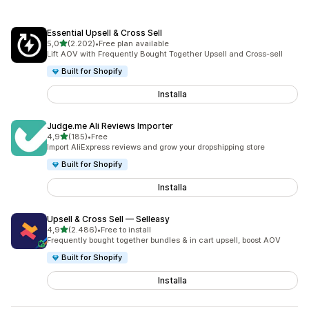
Essential Upsell & Cross Sell
stelle su 5
5,0
(2.202)
•
Free plan available
2202 recensioni totali
Lift AOV with Frequently Bought Together Upsell and Cross-sell
Built for Shopify
Installa
Judge.me Ali Reviews Importer
stelle su 5
4,9
(185)
•
Free
185 recensioni totali
Import AliExpress reviews and grow your dropshipping store
Built for Shopify
Installa
Upsell & Cross Sell — Selleasy
stelle su 5
4,9
(2.486)
•
Free to install
2486 recensioni totali
Frequently bought together bundles & in cart upsell, boost AOV
Built for Shopify
Installa