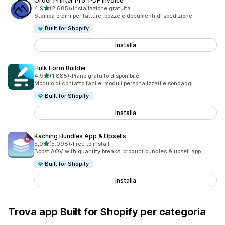
Order Printer Pro: PDF Invoice
stelle su 5
4,9
(2.685)
•
Installazione gratuita
2685 recensioni totali
Stampa ordini per fatture, bozze e documenti di spedizione
Built for Shopify
Installa
Hulk Form Builder
stelle su 5
4,9
(1.885)
•
Piano gratuito disponibile
1885 recensioni totali
Modulo di contatto facile, moduli personalizzati e sondaggi
Built for Shopify
Installa
Kaching Bundles App & Upsells
stelle su 5
5,0
(5.098)
•
Free to install
5098 recensioni totali
Boost AOV with quantity breaks, product bundles & upsell app
Built for Shopify
Installa
Trova app Built for Shopify per categoria