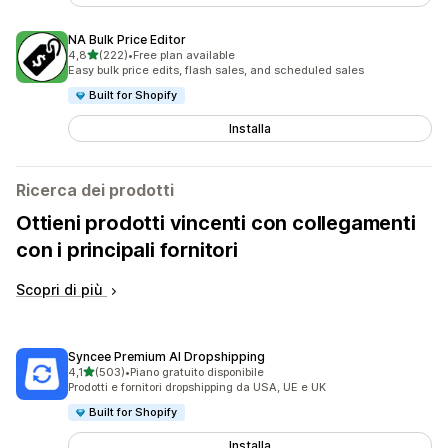
NA Bulk Price Editor
stelle su 5
4,8
(222)
•
Free plan available
222 recensioni totali
Easy bulk price edits, flash sales, and scheduled sales
Built for Shopify
Installa
Ricerca dei prodotti
Ottieni prodotti vincenti con collegamenti
con i principali fornitori
Scopri di più
Syncee Premium AI Dropshipping
stelle su 5
4,1
(503)
•
Piano gratuito disponibile
503 recensioni totali
Prodotti e fornitori dropshipping da USA, UE e UK
Built for Shopify
Installa