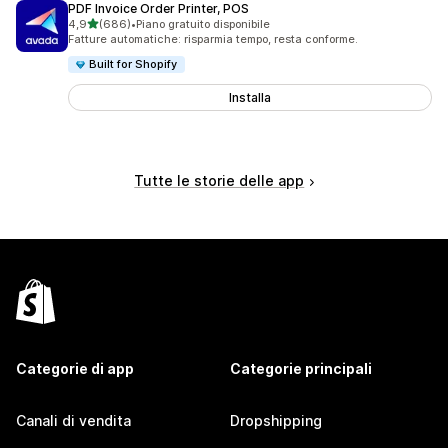
PDF Invoice Order Printer, POS
stelle su 5
4,9
(686)
•
Piano gratuito disponibile
686 recensioni totali
Fatture automatiche: risparmia tempo, resta conforme.
Built for Shopify
Installa
Tutte le storie delle app
Categorie di app
Categorie principali
Canali di vendita
Dropshipping