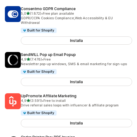
Consentmo GDPR Compliance
stelle su 5
5,0
(1.872)
•
Free plan available
1872 recensioni totali
GDPR/CCPA Cookies Compliance,Web Accessibility & EU
Withdrawal
Built for Shopify
Installa
SendWILL Pop up Email Popup
stelle su 5
4,9
(7.478)
•
Free
7478 recensioni totali
Newsletter pop-up windows, SMS & email marketing for sign-ups
Built for Shopify
Installa
UpPromote Affiliate Marketing
stelle su 5
4,9
(3.591)
•
Free to install
3591 recensioni totali
Drive referral sales loops with influencer & affiliate program
Built for Shopify
Installa