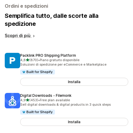
Ordini e spedizioni
Semplifica tutto, dalle scorte alla
spedizione
Scopri di più
Packlink PRO Shipping Platform
stelle su 5
4,8
(870)
•
Piano gratuito disponibile
870 recensioni totali
Soluzioni di spedizione per eCommerce e Marketplace
Built for Shopify
Installa
Digital Downloads ‑ Filemonk
stelle su 5
4,9
(453)
•
Free plan available
453 recensioni totali
Sell digital downloads & digital products in 3 quick steps
Built for Shopify
Installa