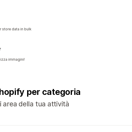
 store data in bulk
r
mizza immagini!
Shopify per categoria
 area della tua attività