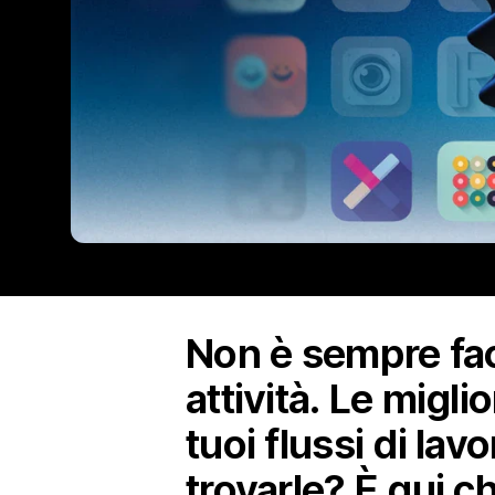
Non è sempre faci
attività. Le migl
tuoi flussi di lav
trovarle? È qui c