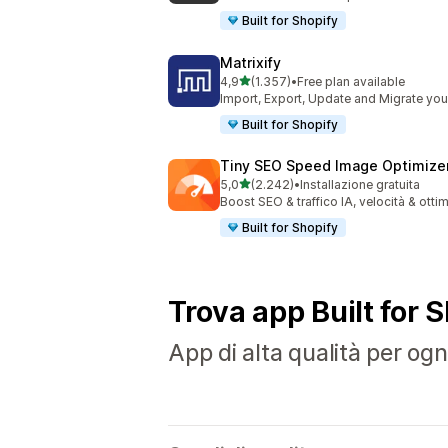
Built for Shopify
Matrixify
stelle su 5
4,9
(1.357)
•
Free plan available
1357 recensioni totali
Import, Export, Update and Migrate your
Built for Shopify
Tiny SEO Speed Image Optimize
stelle su 5
5,0
(2.242)
•
Installazione gratuita
2242 recensioni totali
Boost SEO & traffico IA, velocità & otti
Built for Shopify
Trova app Built for 
App di alta qualità per ogni