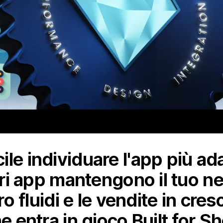
le individuare l'app più ada
iori app mantengono il tuo ne
oro fluidi e le vendite in cr
he entra in gioco Built for S