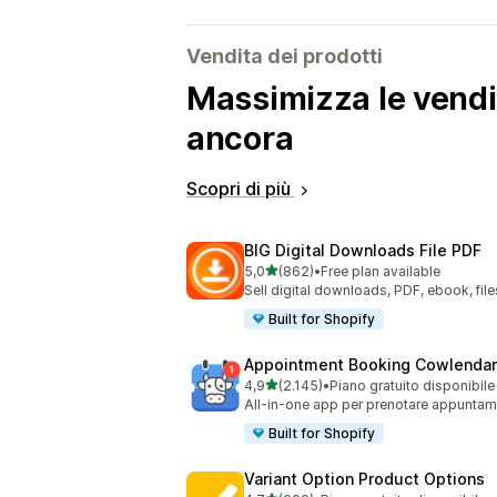
Vendita dei prodotti
Massimizza le vendit
ancora
Scopri di più
BIG Digital Downloads File PDF
stelle su 5
5,0
(862)
•
Free plan available
862 recensioni totali
Sell digital downloads, PDF, ebook, files
Built for Shopify
Appointment Booking Cowlendar
stelle su 5
4,9
(2.145)
•
Piano gratuito disponibile
2145 recensioni totali
All-in-one app per prenotare appuntamen
Built for Shopify
Variant Option Product Options