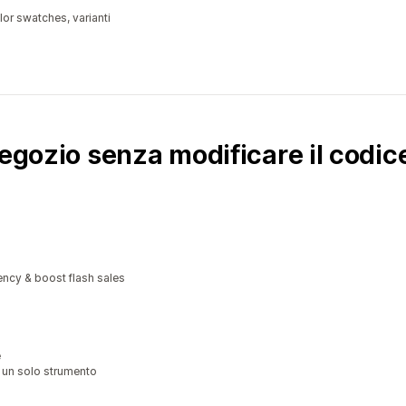
or swatches, varianti
negozio senza modificare il codic
ncy & boost flash sales
e
 un solo strumento