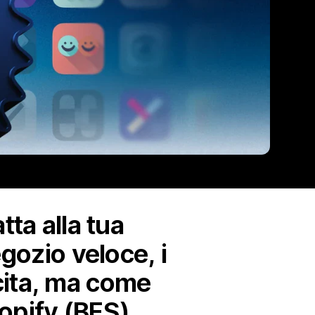
tta alla tua
gozio veloce, i
escita, ma come
hopify (BFS).