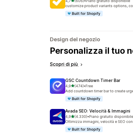
stelle su 5
4,7
(606)
•
Piano gratuito disponibile
606 recensioni totali
customize product variants options, col
Built for Shopify
Design del negozio
Personalizza il tuo 
Scopri di più
GSC Countdown Timer Bar
stelle su 5
4,9
(474)
•
Free
474 recensioni totali
Add countdown timer bar to create urge
Built for Shopify
Avada SEO: Velocità & Immagini
stelle su 5
4,9
(4.330)
•
Piano gratuito disponibil
4330 recensioni totali
Ottimizza immagini, velocità e SEO con
Built for Shopify