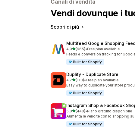
Canali di vendita
Vendi dovunque i tuo
Scopri di più
Multifeed Google Shopping Fee
stelle su 5
4,9
(965)
•
Free plan available
965 recensioni totali
Feeds & conversion tracking for Googl
Built for Shopify
Duplify ‑ Duplicate Store
stelle su 5
4,7
(110)
•
Free plan available
110 recensioni totali
Easy way to duplicate your store produ
Built for Shopify
Instagram Shop & Facebook Sho
stelle su 5
5,0
(440)
•
Piano gratuito disponibile
440 recensioni totali
Aumenta le vendite con lo shopping su
Built for Shopify