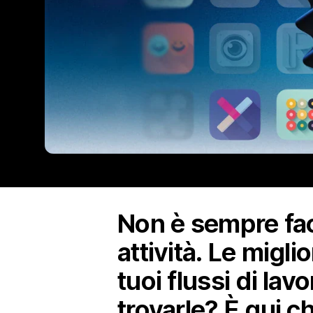
Non è sempre faci
attività. Le migl
tuoi flussi di lav
trovarle? È qui c