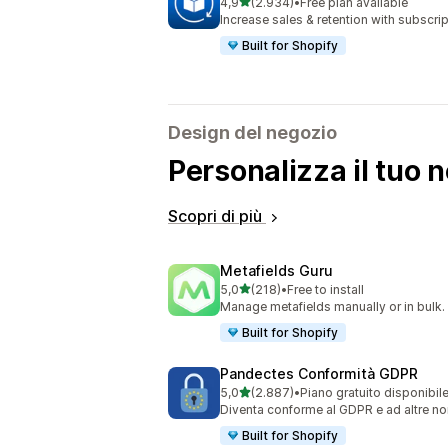
stelle su 5
4,9
(2.934)
•
Free plan available
2934 recensioni totali
Increase sales & retention with subscr
Built for Shopify
Design del negozio
Personalizza il tuo 
Scopri di più
Metafields Guru
stelle su 5
5,0
(218)
•
Free to install
218 recensioni totali
Manage metafields manually or in bulk.
Built for Shopify
Pandectes Conformità GDPR
stelle su 5
5,0
(2.887)
•
Piano gratuito disponibil
2887 recensioni totali
Diventa conforme al GDPR e ad altre nor
Built for Shopify