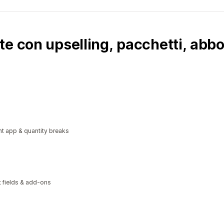
e con upselling, pacchetti, abbo
t app & quantity breaks
xt fields & add-ons