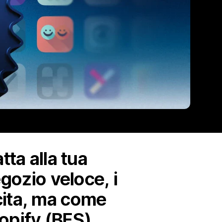
tta alla tua
gozio veloce, i
escita, ma come
hopify (BFS).