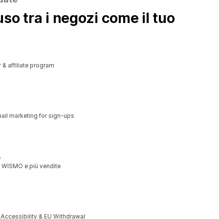
so tra i negozi come il tuo
r & affiliate program
il marketing for sign-ups
e
o WISMO e più vendite
cessibility & EU Withdrawal