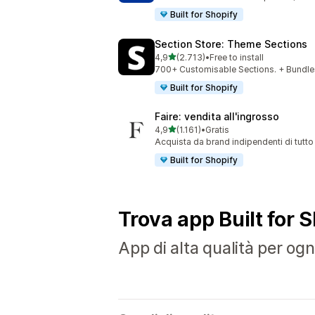
Built for Shopify
Section Store: Theme Sections
stelle su 5
4,9
(2.713)
•
Free to install
2713 recensioni totali
700+ Customisable Sections. + Bundles
Built for Shopify
Faire: vendita all'ingrosso
stelle su 5
4,9
(1.161)
•
Gratis
1161 recensioni totali
Acquista da brand indipendenti di tutto
Built for Shopify
Trova app Built for 
App di alta qualità per ogni