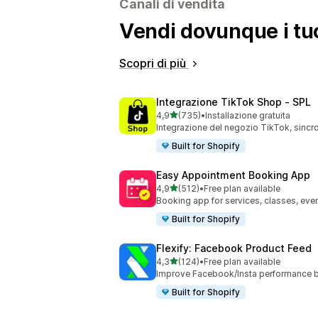
Canali di vendita
Vendi dovunque i tuo
Scopri di più
Integrazione TikTok Shop ‑ SPL
stelle su 5
4,9
(735)
•
Installazione gratuita
735 recensioni totali
Integrazione del negozio TikTok, sincro
Built for Shopify
Easy Appointment Booking App
stelle su 5
4,9
(512)
•
Free plan available
512 recensioni totali
Booking app for services, classes, even
Built for Shopify
Flexify: Facebook Product Feed
stelle su 5
4,3
(124)
•
Free plan available
124 recensioni totali
Improve Facebook/Insta performance b
Built for Shopify