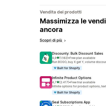
Vendita dei prodotti
Massimizza le vendit
ancora
Scopri di più
Discounty: Bulk Discount Sales
stelle su 5
4,9
(1.182)
•
Free plan available
1182 recensioni totali
Run BOGO, buy X get Y, volume discoun
Built for Shopify
Infinite Product Options
stelle su 5
4,7
(2.417)
•
Free trial available
2417 recensioni totali
Infinite options for product options, te
Built for Shopify
Seal Subscriptions App