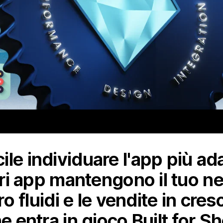
le individuare l'app più ada
iori app mantengono il tuo ne
oro fluidi e le vendite in cr
he entra in gioco Built for S