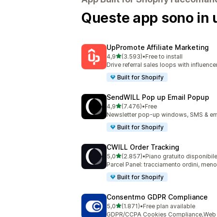
Queste app sono in u
UpPromote Affiliate Marketing
stelle su 5
4,9
(3.593)
•
Free to install
3593 recensioni totali
Drive referral sales loops with influence
Built for Shopify
SendWILL Pop up Email Popup
stelle su 5
4,9
(7.476)
•
Free
7476 recensioni totali
Newsletter pop-up windows, SMS & ema
Built for Shopify
CWILL Order Tracking
stelle su 5
5,0
(2.857)
•
Piano gratuito disponibil
2857 recensioni totali
Parcel Panel: tracciamento ordini, men
Built for Shopify
Consentmo GDPR Compliance
stelle su 5
5,0
(1.871)
•
Free plan available
1871 recensioni totali
GDPR/CCPA Cookies Compliance,Web Ac