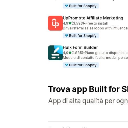
Built for Shopify
UpPromote Affiliate Marketing
stelle su 5
4,9
(3.593)
•
Free to install
3593 recensioni totali
Drive referral sales loops with influence
Built for Shopify
Hulk Form Builder
stelle su 5
4,9
(1.885)
•
Piano gratuito disponibile
1885 recensioni totali
Modulo di contatto facile, moduli pers
Built for Shopify
Trova app Built for 
App di alta qualità per ogni