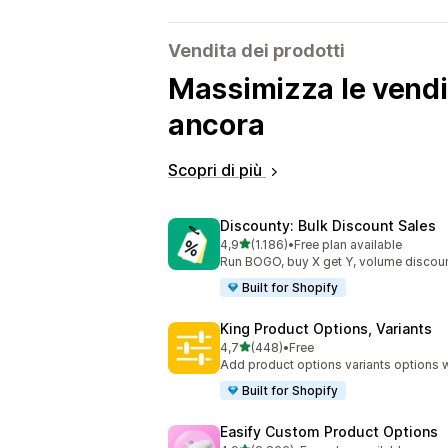
Vendita dei prodotti
Massimizza le vendit
ancora
Scopri di più
Discounty: Bulk Discount Sales
stelle su 5
4,9
(1.186)
•
Free plan available
1186 recensioni totali
Run BOGO, buy X get Y, volume discoun
Built for Shopify
King Product Options, Variants
stelle su 5
4,7
(448)
•
Free
448 recensioni totali
Add product options variants options w
Built for Shopify
Easify Custom Product Options