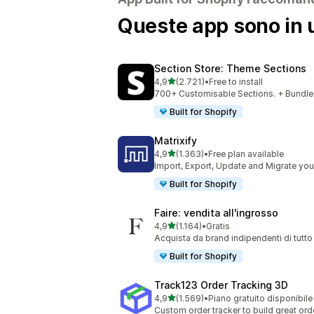
Queste app sono in u
Section Store: Theme Sections
stelle su 5
4,9
(2.721)
•
Free to install
2721 recensioni totali
700+ Customisable Sections. + Bundles
Built for Shopify
Matrixify
stelle su 5
4,9
(1.363)
•
Free plan available
1363 recensioni totali
Import, Export, Update and Migrate your
Built for Shopify
Faire: vendita all'ingrosso
stelle su 5
4,9
(1.164)
•
Gratis
1164 recensioni totali
Acquista da brand indipendenti di tutto
Built for Shopify
Track123 Order Tracking 3D
stelle su 5
4,9
(1.569)
•
Piano gratuito disponibile
1569 recensioni totali
Custom order tracker to build great or