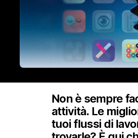
Non è sempre faci
attività. Le migl
tuoi flussi di lav
trovarle? È qui c