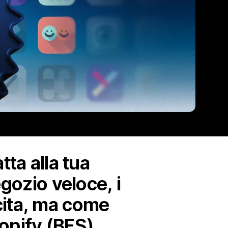
tta alla tua
gozio veloce, i
escita, ma come
hopify (BFS).