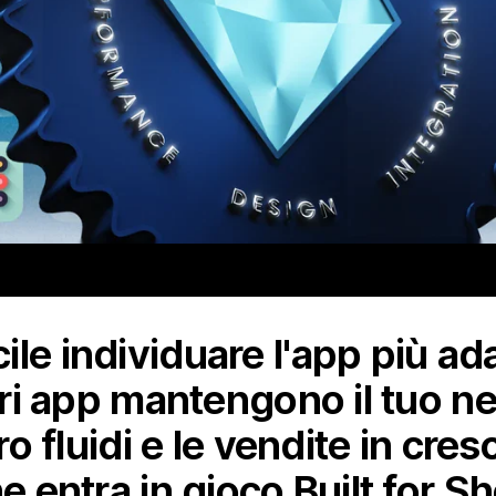
le individuare l'app più ada
iori app mantengono il tuo ne
oro fluidi e le vendite in cr
he entra in gioco Built for S