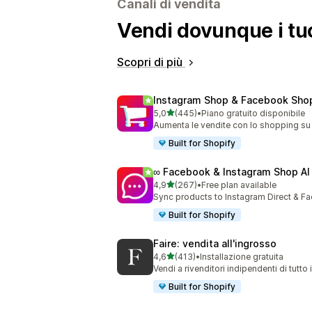
Canali di vendita
Vendi dovunque i tuo
Scopri di più
Instagram Shop & Facebook Sho
stelle su 5
5,0
(445)
•
Piano gratuito disponibile
445 recensioni totali
Aumenta le vendite con lo shopping su
Built for Shopify
∞ Facebook & Instagram Shop AI
stelle su 5
4,9
(267)
•
Free plan available
267 recensioni totali
Sync products to Instagram Direct & Fa
Built for Shopify
Faire: vendita all'ingrosso
stelle su 5
4,6
(413)
•
Installazione gratuita
413 recensioni totali
Vendi a rivenditori indipendenti di tutto
Built for Shopify