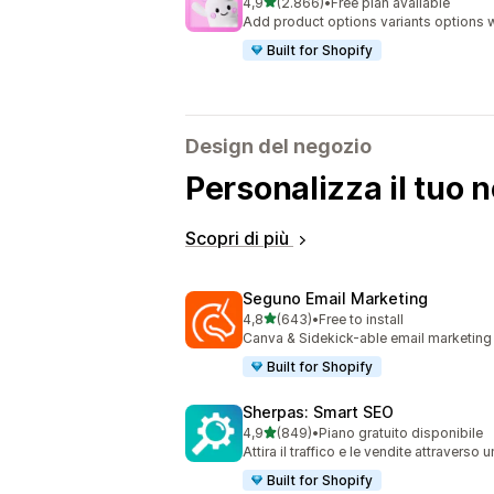
stelle su 5
4,9
(2.866)
•
Free plan available
2866 recensioni totali
Add product options variants options w
Built for Shopify
Design del negozio
Personalizza il tuo 
Scopri di più
Seguno Email Marketing
stelle su 5
4,8
(643)
•
Free to install
643 recensioni totali
Canva & Sidekick-able email marketing
Built for Shopify
Sherpas: Smart SEO
stelle su 5
4,9
(849)
•
Piano gratuito disponibile
849 recensioni totali
Attira il traffico e le vendite attraverso
Built for Shopify