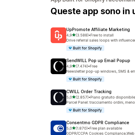
Queste app sono in u
UpPromote Affiliate Marketing
stelle su 5
4,9
(3.588)
•
Free to install
3588 recensioni totali
Drive referral sales loops with influence
Built for Shopify
SendWILL Pop up Email Popup
stelle su 5
4,9
(7.474)
•
Free
7474 recensioni totali
Newsletter pop-up windows, SMS & ema
Built for Shopify
CWILL Order Tracking
stelle su 5
5,0
(2.857)
•
Piano gratuito disponibil
2857 recensioni totali
Parcel Panel: tracciamento ordini, men
Built for Shopify
Consentmo GDPR Compliance
stelle su 5
5,0
(1.870)
•
Free plan available
1870 recensioni totali
GDPR/CCPA Cookies Compliance,Web Ac