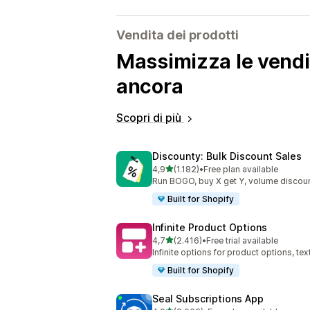
Vendita dei prodotti
Massimizza le vendit
ancora
Scopri di più
Discounty: Bulk Discount Sales
stelle su 5
4,9
(1.182)
•
Free plan available
1182 recensioni totali
Run BOGO, buy X get Y, volume discoun
Built for Shopify
Infinite Product Options
stelle su 5
4,7
(2.416)
•
Free trial available
2416 recensioni totali
Infinite options for product options, te
Built for Shopify
Seal Subscriptions App