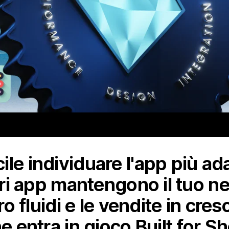
le individuare l'app più ada
iori app mantengono il tuo ne
oro fluidi e le vendite in cr
he entra in gioco Built for S