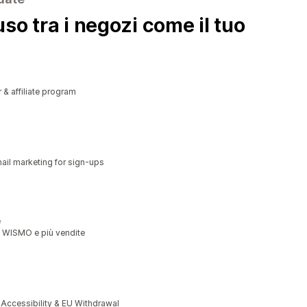
so tra i negozi come il tuo
r & affiliate program
il marketing for sign-ups
e
o WISMO e più vendite
cessibility & EU Withdrawal