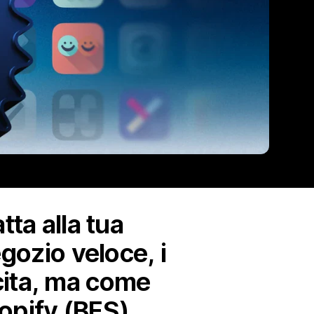
tta alla tua
gozio veloce, i
escita, ma come
hopify (BFS).