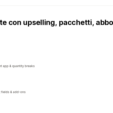
e con upselling, pacchetti, abbo
t app & quantity breaks
xt fields & add-ons