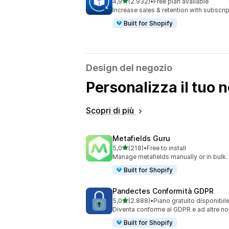
stelle su 5
4,9
(2.932)
•
Free plan available
2932 recensioni totali
Increase sales & retention with subscr
Built for Shopify
Design del negozio
Personalizza il tuo 
Scopri di più
Metafields Guru
stelle su 5
5,0
(218)
•
Free to install
218 recensioni totali
Manage metafields manually or in bulk.
Built for Shopify
Pandectes Conformità GDPR
stelle su 5
5,0
(2.888)
•
Piano gratuito disponibil
2888 recensioni totali
Diventa conforme al GDPR e ad altre nor
Built for Shopify