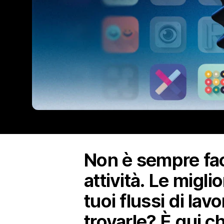
Non è sempre faci
attività. Le migl
tuoi flussi di lav
trovarle? È qui c