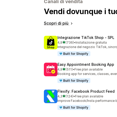
Canali di vendita
Vendi dovunque i tuo
Scopri di più
Integrazione TikTok Shop ‑ SPL
stelle su 5
4,9
(736)
•
Installazione gratuita
736 recensioni totali
Integrazione del negozio TikTok, sincro
Built for Shopify
Easy Appointment Booking App
stelle su 5
4,9
(511)
•
Free plan available
511 recensioni totali
Booking app for services, classes, even
Built for Shopify
Flexify: Facebook Product Feed
stelle su 5
4,3
(124)
•
Free plan available
124 recensioni totali
Improve Facebook/Insta performance b
Built for Shopify