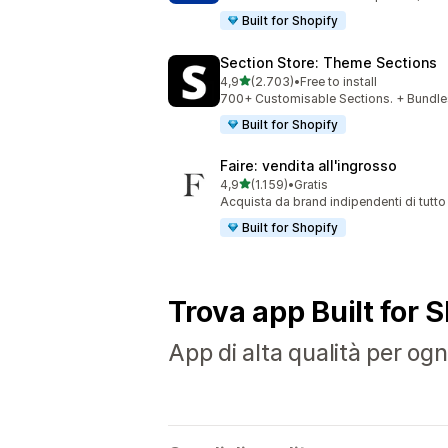
Built for Shopify
Section Store: Theme Sections
stelle su 5
4,9
(2.703)
•
Free to install
2703 recensioni totali
700+ Customisable Sections. + Bundles
Built for Shopify
Faire: vendita all'ingrosso
stelle su 5
4,9
(1.159)
•
Gratis
1159 recensioni totali
Acquista da brand indipendenti di tutto
Built for Shopify
Trova app Built for 
App di alta qualità per ogni