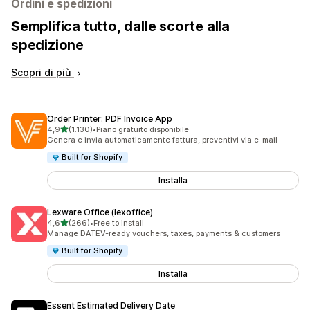
Ordini e spedizioni
Semplifica tutto, dalle scorte alla
spedizione
Scopri di più
Order Printer: PDF Invoice App
stelle su 5
4,9
(1.130)
•
Piano gratuito disponibile
1130 recensioni totali
Genera e invia automaticamente fattura, preventivi via e-mail
Built for Shopify
Installa
Lexware Office (lexoffice)
stelle su 5
4,6
(266)
•
Free to install
266 recensioni totali
Manage DATEV-ready vouchers, taxes, payments & customers
Built for Shopify
Installa
Essent Estimated Delivery Date