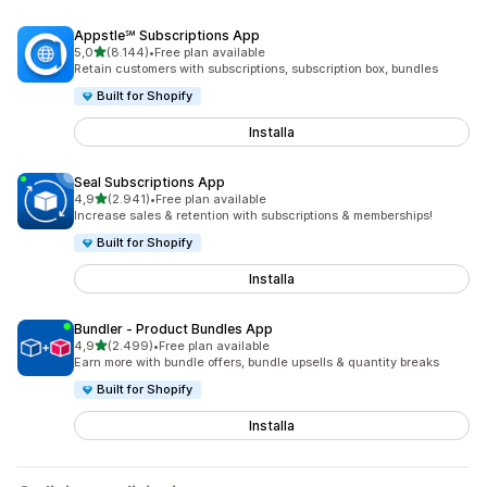
Appstle℠ Subscriptions App
stelle su 5
5,0
(8.144)
•
Free plan available
8144 recensioni totali
Retain customers with subscriptions, subscription box, bundles
Built for Shopify
Installa
Seal Subscriptions App
stelle su 5
4,9
(2.941)
•
Free plan available
2941 recensioni totali
Increase sales & retention with subscriptions & memberships!
Built for Shopify
Installa
Bundler ‑ Product Bundles App
stelle su 5
4,9
(2.499)
•
Free plan available
2499 recensioni totali
Earn more with bundle offers, bundle upsells & quantity breaks
Built for Shopify
Installa