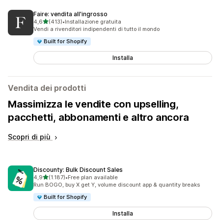
Faire: vendita all'ingrosso
stelle su 5
4,6
(413)
•
Installazione gratuita
413 recensioni totali
Vendi a rivenditori indipendenti di tutto il mondo
Built for Shopify
Installa
Vendita dei prodotti
Massimizza le vendite con upselling,
pacchetti, abbonamenti e altro ancora
Scopri di più
Discounty: Bulk Discount Sales
stelle su 5
4,9
(1.187)
•
Free plan available
1187 recensioni totali
Run BOGO, buy X get Y, volume discount app & quantity breaks
Built for Shopify
Installa