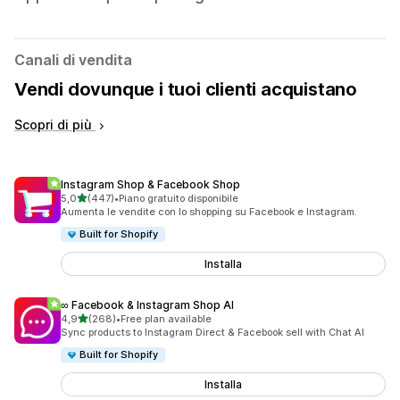
Canali di vendita
Vendi dovunque i tuoi clienti acquistano
Scopri di più
Instagram Shop & Facebook Shop
stelle su 5
5,0
(447)
•
Piano gratuito disponibile
447 recensioni totali
Aumenta le vendite con lo shopping su Facebook e Instagram.
Built for Shopify
Installa
∞ Facebook & Instagram Shop AI
stelle su 5
4,9
(268)
•
Free plan available
268 recensioni totali
Sync products to Instagram Direct & Facebook sell with Chat AI
Built for Shopify
Installa