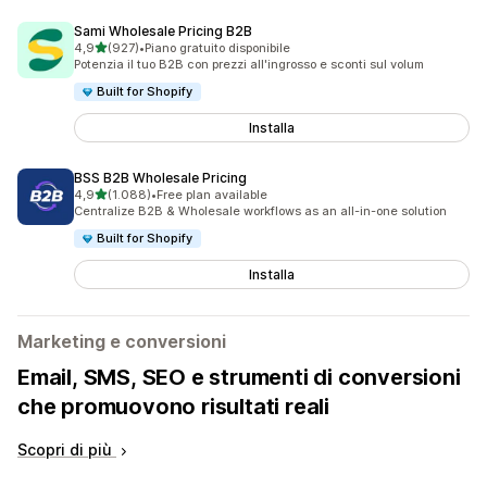
Sami Wholesale Pricing B2B
stelle su 5
4,9
(927)
•
Piano gratuito disponibile
927 recensioni totali
Potenzia il tuo B2B con prezzi all'ingrosso e sconti sul volum
Built for Shopify
Installa
BSS B2B Wholesale Pricing
stelle su 5
4,9
(1.088)
•
Free plan available
1088 recensioni totali
Centralize B2B & Wholesale workflows as an all-in-one solution
Built for Shopify
Installa
Marketing e conversioni
Email, SMS, SEO e strumenti di conversioni
che promuovono risultati reali
Scopri di più