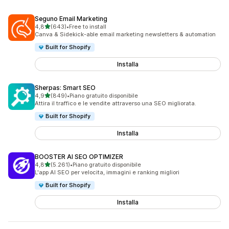
Seguno Email Marketing
stelle su 5
4,8
(643)
•
Free to install
643 recensioni totali
Canva & Sidekick-able email marketing newsletters & automation
Built for Shopify
Installa
Sherpas: Smart SEO
stelle su 5
4,9
(849)
•
Piano gratuito disponibile
849 recensioni totali
Attira il traffico e le vendite attraverso una SEO migliorata.
Built for Shopify
Installa
BOOSTER AI SEO OPTIMIZER
stelle su 5
4,8
(5.261)
•
Piano gratuito disponibile
5261 recensioni totali
L'app AI SEO per velocita, immagini e ranking migliori
Built for Shopify
Installa