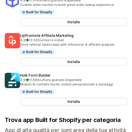
stelle su 5
4,9
(1.574)
•
Piano gratuito disponibile
1574 recensioni totali
Custom order tracker to build great order lookup experience
Built for Shopify
Installa
UpPromote Affiliate Marketing
stelle su 5
4,9
(3.593)
•
Free to install
3593 recensioni totali
Drive referral sales loops with influencer & affiliate program
Built for Shopify
Installa
Hulk Form Builder
stelle su 5
4,9
(1.886)
•
Piano gratuito disponibile
1886 recensioni totali
Modulo di contatto facile, moduli personalizzati e sondaggi
Built for Shopify
Installa
Trova app Built for Shopify per categoria
App di alta qualità per ogni area della tua attività