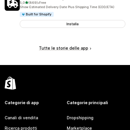
stelle su 5
5,0
(869)
•
Free
869 recensioni totali
Show Estimated Delivery Date Plus Shipping Time (EDD/ETA)
Built for Shopify
Installa
Tutte le storie delle app
Categorie di app
Categorie principali
Canali di vendita
Dropshipping
Ricerca prodotti
Marketplace