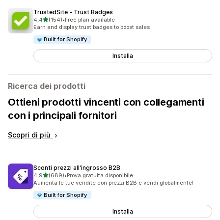
TrustedSite ‑ Trust Badges
stelle su 5
4,4
(154)
•
Free plan available
154 recensioni totali
Earn and display trust badges to boost sales
Built for Shopify
Installa
Ricerca dei prodotti
Ottieni prodotti vincenti con collegamenti
con i principali fornitori
Scopri di più
Sconti prezzi all'ingrosso B2B
stelle su 5
4,9
(689)
•
Prova gratuita disponibile
689 recensioni totali
Aumenta le tue vendite con prezzi B2B e vendi globalmente!
Built for Shopify
Installa