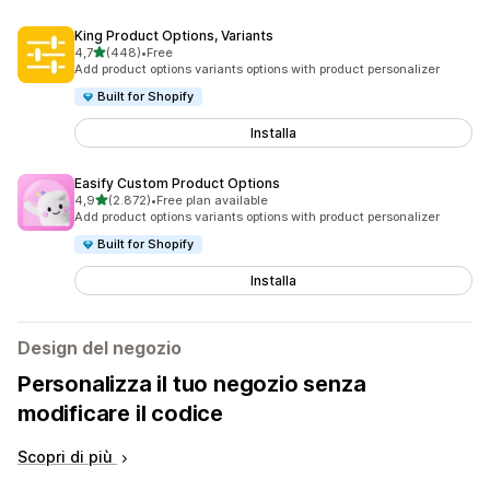
King Product Options, Variants
stelle su 5
4,7
(448)
•
Free
448 recensioni totali
Add product options variants options with product personalizer
Built for Shopify
Installa
Easify Custom Product Options
stelle su 5
4,9
(2.872)
•
Free plan available
2872 recensioni totali
Add product options variants options with product personalizer
Built for Shopify
Installa
Design del negozio
Personalizza il tuo negozio senza
modificare il codice
Scopri di più