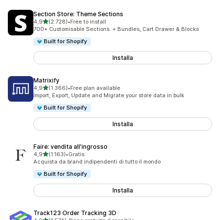
Section Store: Theme Sections
stelle su 5
4,9
(2.728)
•
Free to install
2728 recensioni totali
700+ Customisable Sections. + Bundles, Cart Drawer & Blocks
Built for Shopify
Installa
Matrixify
stelle su 5
4,9
(1.366)
•
Free plan available
1366 recensioni totali
Import, Export, Update and Migrate your store data in bulk
Built for Shopify
Installa
Faire: vendita all'ingrosso
stelle su 5
4,9
(1.163)
•
Gratis
1163 recensioni totali
Acquista da brand indipendenti di tutto il mondo
Built for Shopify
Installa
Track123 Order Tracking 3D