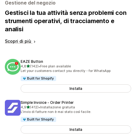
Gestione del negozio
Gestisci la tua attività senza problemi con
strumenti operativi, di tracciamento e
analisi
Scopri di più
EAZE Button
stelle su 5
4,8
(142)
•
Free plan available
142 recensioni totali
Let your customers contact you directly - for WhatsApp
Built for Shopify
Installa
Simple Invoice ‑ Order Printer
stelle su 5
4,9
(412)
•
Installazione gratuita
412 recensioni totali
L'invio di fatture non è mai stato così facile.
Built for Shopify
Installa