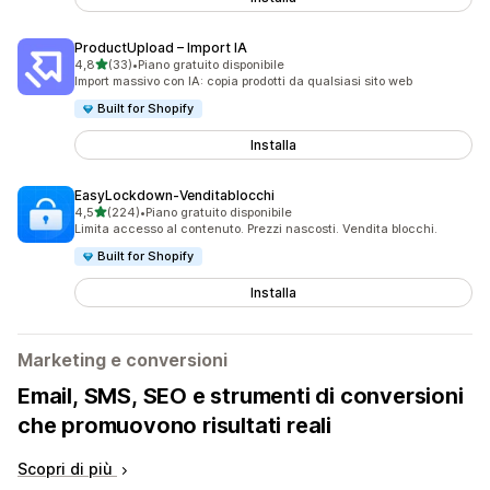
ProductUpload – Import IA
stelle su 5
4,8
(33)
•
Piano gratuito disponibile
33 recensioni totali
Import massivo con IA: copia prodotti da qualsiasi sito web
Built for Shopify
Installa
EasyLockdown‑Venditablocchi
stelle su 5
4,5
(224)
•
Piano gratuito disponibile
224 recensioni totali
Limita accesso al contenuto. Prezzi nascosti. Vendita blocchi.
Built for Shopify
Installa
Marketing e conversioni
Email, SMS, SEO e strumenti di conversioni
che promuovono risultati reali
Scopri di più