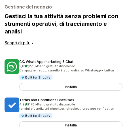
Gestione del negozio
Gestisci la tua attività senza problemi con
strumenti operativi, di tracciamento e
analisi
Scopri di più
CK: WhatsApp marketing & Chat
stelle su 5
5,0
(275)
•
Piano gratuito disponibile
275 recensioni totali
Campagne, recup. carrello & agg. ordini su WhatsApp + button
Built for Shopify
Installa
Terms and Conditions Checkbox
stelle su 5
4,9
(178)
•
Piano gratuito disponibile
178 recensioni totali
termini e condizioni checkbox, checkout rules age verification
Built for Shopify
Installa