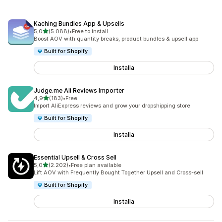
Kaching Bundles App & Upsells
stelle su 5
5,0
(5.088)
•
Free to install
5088 recensioni totali
Boost AOV with quantity breaks, product bundles & upsell app
Built for Shopify
Installa
Judge.me Ali Reviews Importer
stelle su 5
4,9
(183)
•
Free
183 recensioni totali
Import AliExpress reviews and grow your dropshipping store
Built for Shopify
Installa
Essential Upsell & Cross Sell
stelle su 5
5,0
(2.202)
•
Free plan available
2202 recensioni totali
Lift AOV with Frequently Bought Together Upsell and Cross-sell
Built for Shopify
Installa