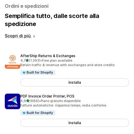
Ordini e spedizioni
Semplifica tutto, dalle scorte alla
spedizione
Scopri di più
AfterShip Returns & Exchanges
stelle su 5
4,7
(1.393)
•
Free plan available
1393 recensioni totali
Retain traffic & revenue with exchanges and store credits
Built for Shopify
Installa
PDF Invoice Order Printer, POS
stelle su 5
4,9
(686)
•
Piano gratuito disponibile
686 recensioni totali
Fatture automatiche: risparmia tempo, resta conforme.
Built for Shopify
Installa