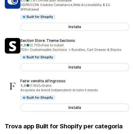
stelle su 5
5,0
(1.871)
•
Free plan available
1871 recensioni totali
GDPR/CCPA Cookies Compliance,Web Accessibility & EU
Withdrawal
Built for Shopify
Installa
Section Store: Theme Sections
stelle su 5
4,9
(2.713)
•
Free to install
2713 recensioni totali
700+ Customisable Sections. + Bundles, Cart Drawer & Blocks
Built for Shopify
Installa
Faire: vendita all'ingrosso
stelle su 5
4,9
(1.162)
•
Gratis
1162 recensioni totali
Acquista da brand indipendenti di tutto il mondo
Built for Shopify
Installa
Trova app Built for Shopify per categoria