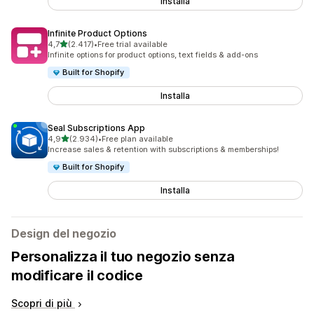
Installa
Infinite Product Options
stelle su 5
4,7
(2.417)
•
Free trial available
2417 recensioni totali
Infinite options for product options, text fields & add-ons
Built for Shopify
Installa
Seal Subscriptions App
stelle su 5
4,9
(2.934)
•
Free plan available
2934 recensioni totali
Increase sales & retention with subscriptions & memberships!
Built for Shopify
Installa
Design del negozio
Personalizza il tuo negozio senza
modificare il codice
Scopri di più