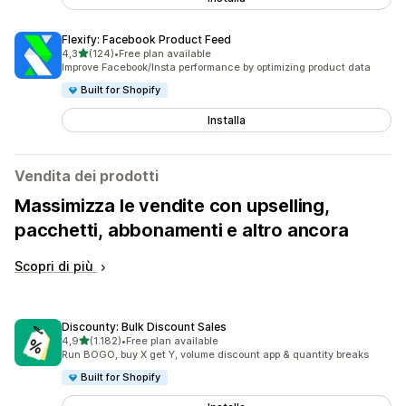
Flexify: Facebook Product Feed
stelle su 5
4,3
(124)
•
Free plan available
124 recensioni totali
Improve Facebook/Insta performance by optimizing product data
Built for Shopify
Installa
Vendita dei prodotti
Massimizza le vendite con upselling,
pacchetti, abbonamenti e altro ancora
Scopri di più
Discounty: Bulk Discount Sales
stelle su 5
4,9
(1.182)
•
Free plan available
1182 recensioni totali
Run BOGO, buy X get Y, volume discount app & quantity breaks
Built for Shopify