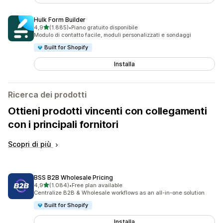
Hulk Form Builder
stelle su 5
4,9
(1.885)
•
Piano gratuito disponibile
1885 recensioni totali
Modulo di contatto facile, moduli personalizzati e sondaggi
Built for Shopify
Installa
Ricerca dei prodotti
Ottieni prodotti vincenti con collegamenti
con i principali fornitori
Scopri di più
BSS B2B Wholesale Pricing
stelle su 5
4,9
(1.084)
•
Free plan available
1084 recensioni totali
Centralize B2B & Wholesale workflows as an all-in-one solution
Built for Shopify
Installa