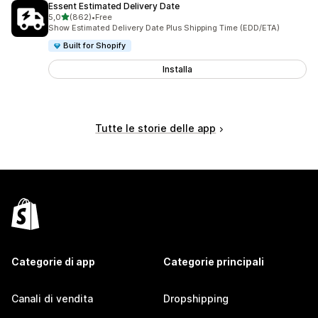
Essent Estimated Delivery Date
stelle su 5
5,0
(862)
•
Free
862 recensioni totali
Show Estimated Delivery Date Plus Shipping Time (EDD/ETA)
Built for Shopify
Installa
Tutte le storie delle app
Categorie di app
Categorie principali
Canali di vendita
Dropshipping