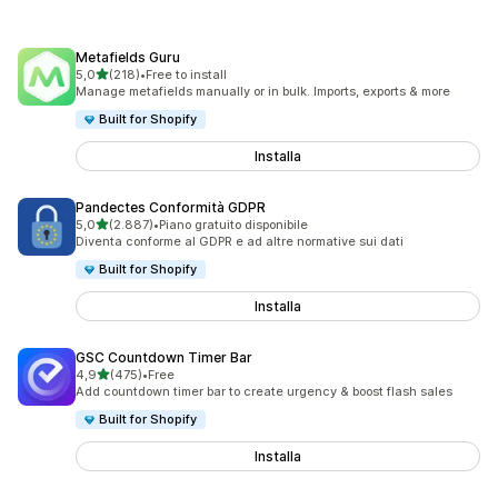
Metafields Guru
stelle su 5
5,0
(218)
•
Free to install
218 recensioni totali
Manage metafields manually or in bulk. Imports, exports & more
Built for Shopify
Installa
Pandectes Conformità GDPR
stelle su 5
5,0
(2.887)
•
Piano gratuito disponibile
2887 recensioni totali
Diventa conforme al GDPR e ad altre normative sui dati
Built for Shopify
Installa
GSC Countdown Timer Bar
stelle su 5
4,9
(475)
•
Free
475 recensioni totali
Add countdown timer bar to create urgency & boost flash sales
Built for Shopify
Installa