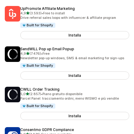
UpPromote Affiliate Marketing
stelle su 5
4,9
(3.593)
•
Free to install
3593 recensioni totali
Drive referral sales loops with influencer & affiliate program
Built for Shopify
Installa
SendWILL Pop up Email Popup
stelle su 5
4,9
(7.476)
•
Free
7476 recensioni totali
Newsletter pop-up windows, SMS & email marketing for sign-ups
Built for Shopify
Installa
CWILL Order Tracking
stelle su 5
5,0
(2.857)
•
Piano gratuito disponibile
2857 recensioni totali
Parcel Panel: tracciamento ordini, meno WISMO e più vendite
Built for Shopify
Installa
Consentmo GDPR Compliance