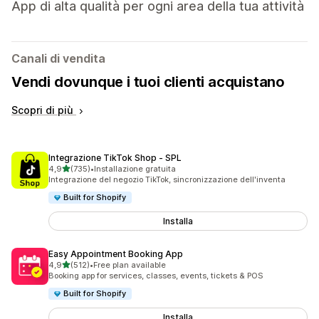
App di alta qualità per ogni area della tua attività
Canali di vendita
Vendi dovunque i tuoi clienti acquistano
Scopri di più
Integrazione TikTok Shop ‑ SPL
stelle su 5
4,9
(735)
•
Installazione gratuita
735 recensioni totali
Integrazione del negozio TikTok, sincronizzazione dell'inventa
Built for Shopify
Installa
Easy Appointment Booking App
stelle su 5
4,9
(512)
•
Free plan available
512 recensioni totali
Booking app for services, classes, events, tickets & POS
Built for Shopify
Installa