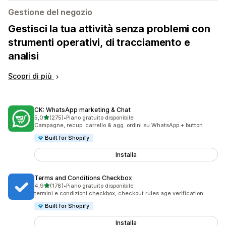
Gestione del negozio
Gestisci la tua attività senza problemi con
strumenti operativi, di tracciamento e
analisi
Scopri di più
CK: WhatsApp marketing & Chat
stelle su 5
5,0
(275)
•
Piano gratuito disponibile
275 recensioni totali
Campagne, recup. carrello & agg. ordini su WhatsApp + button
Built for Shopify
Installa
Terms and Conditions Checkbox
stelle su 5
4,9
(178)
•
Piano gratuito disponibile
178 recensioni totali
termini e condizioni checkbox, checkout rules age verification
Built for Shopify
Installa