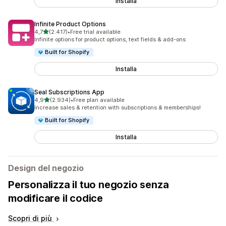
Installa
Infinite Product Options
stelle su 5
4,7
(2.417)
•
Free trial available
2417 recensioni totali
Infinite options for product options, text fields & add-ons
Built for Shopify
Installa
Seal Subscriptions App
stelle su 5
4,9
(2.934)
•
Free plan available
2934 recensioni totali
Increase sales & retention with subscriptions & memberships!
Built for Shopify
Installa
Design del negozio
Personalizza il tuo negozio senza
modificare il codice
Scopri di più