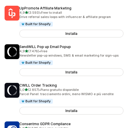
UpPromote Affiliate Marketing
stelle su 5
4,9
(3.593)
•
Free to install
3593 recensioni totali
Drive referral sales loops with influencer & affiliate program
Built for Shopify
Installa
SendWILL Pop up Email Popup
stelle su 5
4,9
(7.476)
•
Free
7476 recensioni totali
Newsletter pop-up windows, SMS & email marketing for sign-ups
Built for Shopify
Installa
CWILL Order Tracking
stelle su 5
5,0
(2.857)
•
Piano gratuito disponibile
2857 recensioni totali
Parcel Panel: tracciamento ordini, meno WISMO e più vendite
Built for Shopify
Installa
Consentmo GDPR Compliance