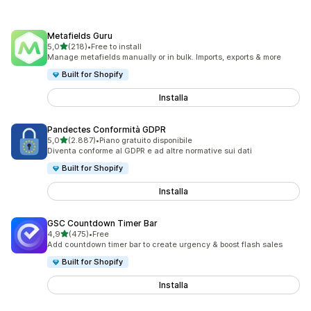
Metafields Guru
stelle su 5
5,0
(218)
•
Free to install
218 recensioni totali
Manage metafields manually or in bulk. Imports, exports & more
Built for Shopify
Installa
Pandectes Conformità GDPR
stelle su 5
5,0
(2.887)
•
Piano gratuito disponibile
2887 recensioni totali
Diventa conforme al GDPR e ad altre normative sui dati
Built for Shopify
Installa
GSC Countdown Timer Bar
stelle su 5
4,9
(475)
•
Free
475 recensioni totali
Add countdown timer bar to create urgency & boost flash sales
Built for Shopify
Installa