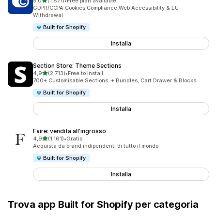
stelle su 5
5,0
(1.871)
•
Free plan available
1871 recensioni totali
GDPR/CCPA Cookies Compliance,Web Accessibility & EU
Withdrawal
Built for Shopify
Installa
Section Store: Theme Sections
stelle su 5
4,9
(2.713)
•
Free to install
2713 recensioni totali
700+ Customisable Sections. + Bundles, Cart Drawer & Blocks
Built for Shopify
Installa
Faire: vendita all'ingrosso
stelle su 5
4,9
(1.161)
•
Gratis
1161 recensioni totali
Acquista da brand indipendenti di tutto il mondo
Built for Shopify
Installa
Trova app Built for Shopify per categoria