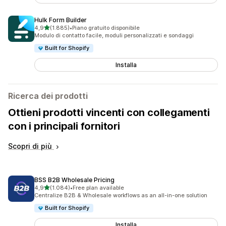
Hulk Form Builder
stelle su 5
4,9
(1.885)
•
Piano gratuito disponibile
1885 recensioni totali
Modulo di contatto facile, moduli personalizzati e sondaggi
Built for Shopify
Installa
Ricerca dei prodotti
Ottieni prodotti vincenti con collegamenti
con i principali fornitori
Scopri di più
BSS B2B Wholesale Pricing
stelle su 5
4,9
(1.084)
•
Free plan available
1084 recensioni totali
Centralize B2B & Wholesale workflows as an all-in-one solution
Built for Shopify
Installa