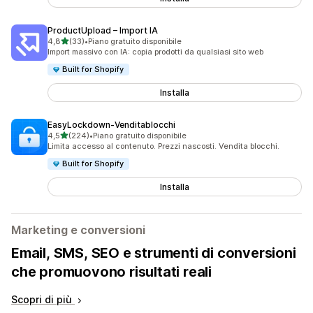
ProductUpload – Import IA
stelle su 5
4,8
(33)
•
Piano gratuito disponibile
33 recensioni totali
Import massivo con IA: copia prodotti da qualsiasi sito web
Built for Shopify
Installa
EasyLockdown‑Venditablocchi
stelle su 5
4,5
(224)
•
Piano gratuito disponibile
224 recensioni totali
Limita accesso al contenuto. Prezzi nascosti. Vendita blocchi.
Built for Shopify
Installa
Marketing e conversioni
Email, SMS, SEO e strumenti di conversioni
che promuovono risultati reali
Scopri di più