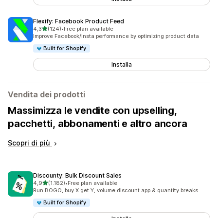
Flexify: Facebook Product Feed
stelle su 5
4,3
(124)
•
Free plan available
124 recensioni totali
Improve Facebook/Insta performance by optimizing product data
Built for Shopify
Installa
Vendita dei prodotti
Massimizza le vendite con upselling,
pacchetti, abbonamenti e altro ancora
Scopri di più
Discounty: Bulk Discount Sales
stelle su 5
4,9
(1.182)
•
Free plan available
1182 recensioni totali
Run BOGO, buy X get Y, volume discount app & quantity breaks
Built for Shopify