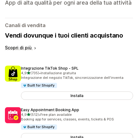
App di alta qualità per ogni area della tua attività
Canali di vendita
Vendi dovunque i tuoi clienti acquistano
Scopri di più
Integrazione TikTok Shop ‑ SPL
stelle su 5
4,9
(735)
•
Installazione gratuita
735 recensioni totali
Integrazione del negozio TikTok, sincronizzazione dell'inventa
Built for Shopify
Installa
Easy Appointment Booking App
stelle su 5
4,9
(512)
•
Free plan available
512 recensioni totali
Booking app for services, classes, events, tickets & POS
Built for Shopify
Installa