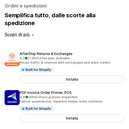
Ordini e spedizioni
Semplifica tutto, dalle scorte alla
spedizione
Scopri di più
AfterShip Returns & Exchanges
stelle su 5
4,7
(1.393)
•
Free plan available
1393 recensioni totali
Retain traffic & revenue with exchanges and store credits
Built for Shopify
Installa
PDF Invoice Order Printer, POS
stelle su 5
4,9
(686)
•
Piano gratuito disponibile
686 recensioni totali
Fatture automatiche: risparmia tempo, resta conforme.
Built for Shopify
Installa