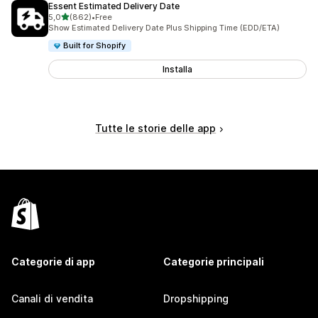
Essent Estimated Delivery Date
stelle su 5
5,0
(862)
•
Free
862 recensioni totali
Show Estimated Delivery Date Plus Shipping Time (EDD/ETA)
Built for Shopify
Installa
Tutte le storie delle app
Categorie di app
Categorie principali
Canali di vendita
Dropshipping