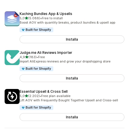
Kaching Bundles App & Upsells
stelle su 5
5,0
(5.088)
•
Free to install
5088 recensioni totali
Boost AOV with quantity breaks, product bundles & upsell app
Built for Shopify
Installa
Judge.me Ali Reviews Importer
stelle su 5
4,9
(183)
•
Free
183 recensioni totali
Import AliExpress reviews and grow your dropshipping store
Built for Shopify
Installa
Essential Upsell & Cross Sell
stelle su 5
5,0
(2.202)
•
Free plan available
2202 recensioni totali
Lift AOV with Frequently Bought Together Upsell and Cross-sell
Built for Shopify
Installa