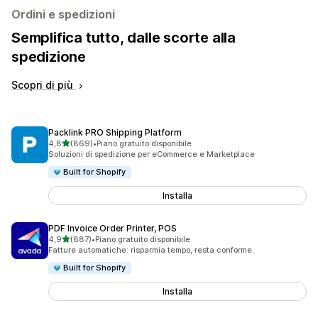
Ordini e spedizioni
Semplifica tutto, dalle scorte alla
spedizione
Scopri di più
Packlink PRO Shipping Platform
stelle su 5
4,8
(869)
•
Piano gratuito disponibile
869 recensioni totali
Soluzioni di spedizione per eCommerce e Marketplace
Built for Shopify
Installa
PDF Invoice Order Printer, POS
stelle su 5
4,9
(687)
•
Piano gratuito disponibile
687 recensioni totali
Fatture automatiche: risparmia tempo, resta conforme.
Built for Shopify
Installa