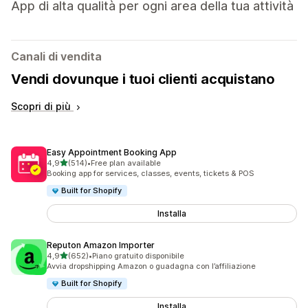
App di alta qualità per ogni area della tua attività
Canali di vendita
Vendi dovunque i tuoi clienti acquistano
Scopri di più
Easy Appointment Booking App
stelle su 5
4,9
(514)
•
Free plan available
514 recensioni totali
Booking app for services, classes, events, tickets & POS
Built for Shopify
Installa
Reputon Amazon Importer
stelle su 5
4,9
(652)
•
Piano gratuito disponibile
652 recensioni totali
Avvia dropshipping Amazon o guadagna con l’affiliazione
Built for Shopify
Installa