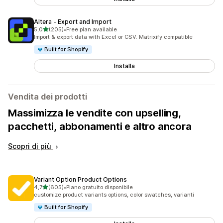
Altera ‑ Export and Import
stelle su 5
5,0
(205)
•
Free plan available
205 recensioni totali
Import & export data with Excel or CSV. Matrixify compatible
Built for Shopify
Installa
Vendita dei prodotti
Massimizza le vendite con upselling,
pacchetti, abbonamenti e altro ancora
Scopri di più
Variant Option Product Options
stelle su 5
4,7
(605)
•
Piano gratuito disponibile
605 recensioni totali
customize product variants options, color swatches, varianti
Built for Shopify