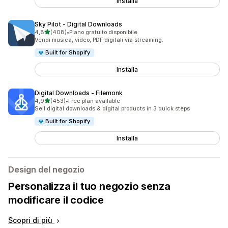
Installa
Sky Pilot ‑ Digital Downloads
stelle su 5
4,8
(408)
•
Piano gratuito disponibile
408 recensioni totali
Vendi musica, video, PDF digitali via streaming.
Built for Shopify
Installa
Digital Downloads ‑ Filemonk
stelle su 5
4,9
(453)
•
Free plan available
453 recensioni totali
Sell digital downloads & digital products in 3 quick steps
Built for Shopify
Installa
Design del negozio
Personalizza il tuo negozio senza
modificare il codice
Scopri di più