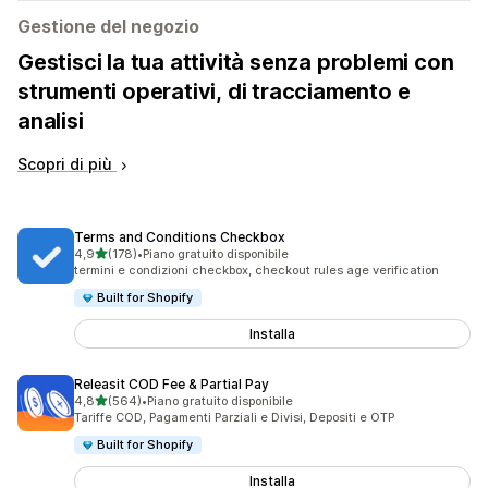
Gestione del negozio
Gestisci la tua attività senza problemi con
strumenti operativi, di tracciamento e
analisi
Scopri di più
Terms and Conditions Checkbox
stelle su 5
4,9
(178)
•
Piano gratuito disponibile
178 recensioni totali
termini e condizioni checkbox, checkout rules age verification
Built for Shopify
Installa
Releasit COD Fee & Partial Pay
stelle su 5
4,8
(564)
•
Piano gratuito disponibile
564 recensioni totali
Tariffe COD, Pagamenti Parziali e Divisi, Depositi e OTP
Built for Shopify
Installa