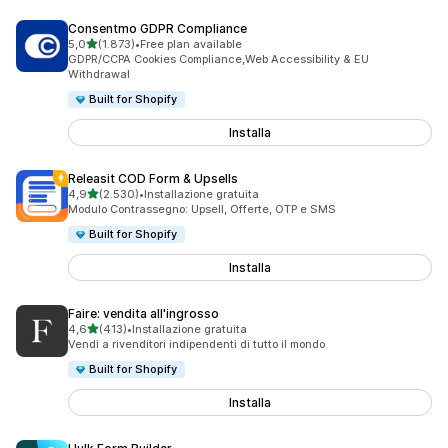
Consentmo GDPR Compliance
stelle su 5
5,0
(1.873)
•
Free plan available
1873 recensioni totali
GDPR/CCPA Cookies Compliance,Web Accessibility & EU
Withdrawal
Built for Shopify
Installa
Releasit COD Form & Upsells
stelle su 5
4,9
(2.530)
•
Installazione gratuita
2530 recensioni totali
Modulo Contrassegno: Upsell, Offerte, OTP e SMS
Built for Shopify
Installa
Faire: vendita all'ingrosso
stelle su 5
4,6
(413)
•
Installazione gratuita
413 recensioni totali
Vendi a rivenditori indipendenti di tutto il mondo
Built for Shopify
Installa