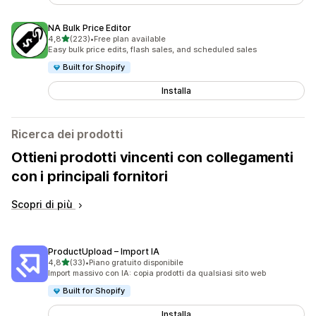
NA Bulk Price Editor
stelle su 5
4,8
(223)
•
Free plan available
223 recensioni totali
Easy bulk price edits, flash sales, and scheduled sales
Built for Shopify
Installa
Ricerca dei prodotti
Ottieni prodotti vincenti con collegamenti
con i principali fornitori
Scopri di più
ProductUpload – Import IA
stelle su 5
4,8
(33)
•
Piano gratuito disponibile
33 recensioni totali
Import massivo con IA: copia prodotti da qualsiasi sito web
Built for Shopify
Installa