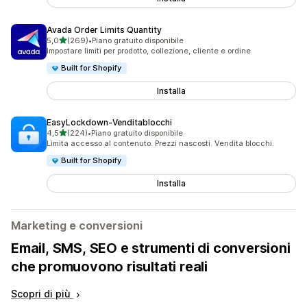
Avada Order Limits Quantity
stelle su 5
5,0
(269)
•
Piano gratuito disponibile
269 recensioni totali
Impostare limiti per prodotto, collezione, cliente e ordine
Built for Shopify
Installa
EasyLockdown‑Venditablocchi
stelle su 5
4,5
(224)
•
Piano gratuito disponibile
224 recensioni totali
Limita accesso al contenuto. Prezzi nascosti. Vendita blocchi.
Built for Shopify
Installa
Marketing e conversioni
Email, SMS, SEO e strumenti di conversioni
che promuovono risultati reali
Scopri di più