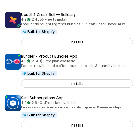
Upsell & Cross Sell — Selleasy
stelle su 5
4,9
(2.485)
•
Free to install
2485 recensioni totali
Frequently bought together bundles & in cart upsell, boost AOV
Built for Shopify
Installa
Bundler ‑ Product Bundles App
stelle su 5
4,9
(2.501)
•
Free plan available
2501 recensioni totali
Earn more with bundle offers, bundle upsells & quantity breaks
Built for Shopify
Installa
Seal Subscriptions App
stelle su 5
4,9
(2.940)
•
Free plan available
2940 recensioni totali
Increase sales & retention with subscriptions & memberships!
Built for Shopify
Installa