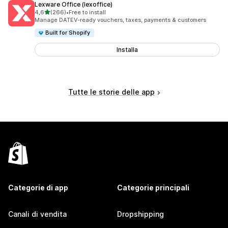
Lexware Office (lexoffice)
stelle su 5
4,6
(266)
•
Free to install
266 recensioni totali
Manage DATEV-ready vouchers, taxes, payments & customers
Built for Shopify
Installa
Tutte le storie delle app
Categorie di app
Categorie principali
Canali di vendita
Dropshipping