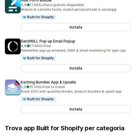
Hulk Form Builder
stelle su 5
4,9
(1.885)
•
Piano gratuito disponibile
1885 recensioni totali
Modulo di contatto facile, moduli personalizzati e sondaggi
Built for Shopify
Installa
SendWILL Pop up Email Popup
stelle su 5
4,9
(7.480)
•
Free
7480 recensioni totali
Newsletter pop-up windows, SMS & email marketing for sign-ups
Built for Shopify
Installa
Kaching Bundles App & Upsells
stelle su 5
5,0
(5.106)
•
Free to install
5106 recensioni totali
Boost AOV with quantity breaks, product bundles & upsell app
Built for Shopify
Installa
Trova app Built for Shopify per categoria