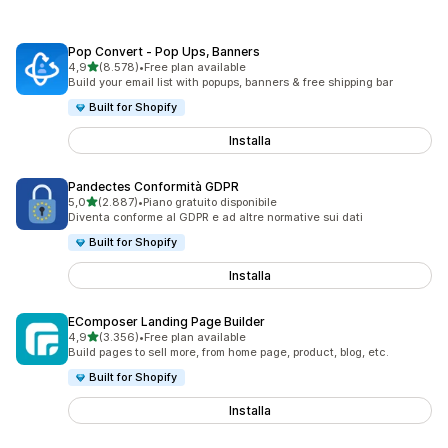
Pop Convert ‑ Pop Ups, Banners
stelle su 5
4,9
(8.578)
•
Free plan available
8578 recensioni totali
Build your email list with popups, banners & free shipping bar
Built for Shopify
Installa
Pandectes Conformità GDPR
stelle su 5
5,0
(2.887)
•
Piano gratuito disponibile
2887 recensioni totali
Diventa conforme al GDPR e ad altre normative sui dati
Built for Shopify
Installa
EComposer Landing Page Builder
stelle su 5
4,9
(3.356)
•
Free plan available
3356 recensioni totali
Build pages to sell more, from home page, product, blog, etc.
Built for Shopify
Installa