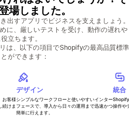
S) が登場しました。
すアプリでビジネスを支えましょう。Built f
ために、厳しいテストを受け、動作の遅れや
に役立ちます。
リは、以下の項目でShopifyの最高品質
ことができます：
デザイン
統合
、お客様
シンプルなワークフローと使いやすいインター
Shop
し続けま
フェースで、導入から日々の運用まで迅速かつ
操作や
簡単に行えます。