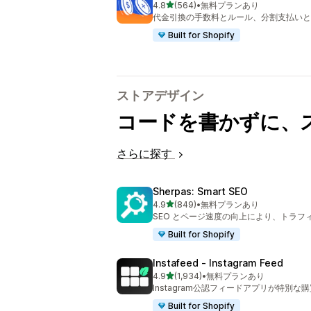
5つ星中
4.8
(564)
•
無料プランあり
合計レビュー数：564件
代金引換の手数料とルール、分割支払いと 
Built for Shopify
ストアデザイン
コードを書かずに、
さらに探す
Sherpas: Smart SEO
5つ星中
4.9
(849)
•
無料プランあり
合計レビュー数：849件
SEO とページ速度の向上により、トラフ
Built for Shopify
Instafeed ‑ Instagram Feed
5つ星中
4.9
(1,934)
•
無料プランあり
合計レビュー数：1934件
Instagram公認フィードアプリが特別な
Built for Shopify