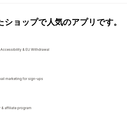
たショップで人気のアプリです。
cessibility & EU Withdrawal
il marketing for sign-ups
r & affiliate program