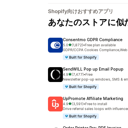
Shopify向けおすすめアプリ
あなたのストアに似
Consentmo GDPR Compliance
5つ星中
5.0
(1,872)
•
Free plan available
合計レビュー数：1872件
GDPR/CCPA Cookies Compliance,Web Ac
Built for Shopify
SendWILL Pop up Email Popup
5つ星中
4.9
(7,477)
•
Free
合計レビュー数：7477件
Newsletter pop-up windows, SMS & ema
Built for Shopify
UpPromote Affiliate Marketing
5つ星中
4.9
(3,591)
•
Free to install
合計レビュー数：3591件
Drive referral sales loops with influence
Built for Shopify
Order Printer Pro: PDF Invoice