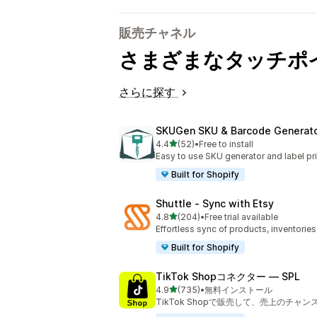
販売チャネル
さまざまなタッチポ
さらに探す
SKUGen SKU & Barcode Generat
5つ星中
4.4
(52)
•
Free to install
合計レビュー数：52件
Easy to use SKU generator and label pri
Built for Shopify
Shuttle ‑ Sync with Etsy
5つ星中
4.8
(204)
•
Free trial available
合計レビュー数：204件
Effortless sync of products, inventories
Built for Shopify
TikTok Shopコネクター — SPL
5つ星中
4.9
(735)
•
無料インストール
合計レビュー数：735件
TikTok Shopで販売して、売上のチャ