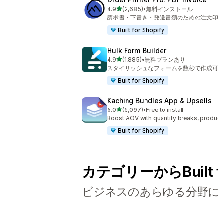
5つ星中
4.9
(2,685)
•
無料インストール
合計レビュー数：2685件
請求書・下書き・発送書類のための注文印
Built for Shopify
Hulk Form Builder
5つ星中
4.9
(1,885)
•
無料プランあり
合計レビュー数：1885件
スタイリッシュなフォームを数秒で作成可
Built for Shopify
Kaching Bundles App & Upsells
5つ星中
5.0
(5,097)
•
Free to install
合計レビュー数：5097件
Boost AOV with quantity breaks, produ
Built for Shopify
カテゴリーからBuilt 
ビジネスのあらゆる分野