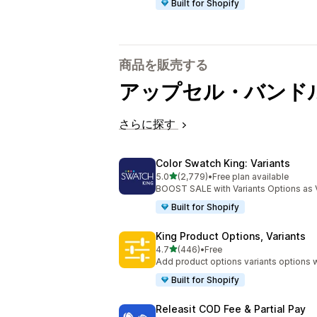
Built for Shopify
商品を販売する
アップセル・バンド
さらに探す
Color Swatch King: Variants
5つ星中
5.0
(2,779)
•
Free plan available
合計レビュー数：2779件
BOOST SALE with Variants Options as 
Built for Shopify
King Product Options, Variants
5つ星中
4.7
(446)
•
Free
合計レビュー数：446件
Add product options variants options w
Built for Shopify
Releasit COD Fee & Partial Pay