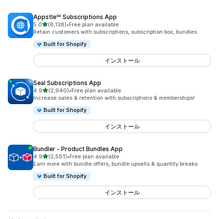
Appstle℠ Subscriptions App
5つ星中
5.0
(8,138)
•
Free plan available
合計レビュー数：8138件
Retain customers with subscriptions, subscription box, bundles
Built for Shopify
インストール
Seal Subscriptions App
5つ星中
4.9
(2,940)
•
Free plan available
合計レビュー数：2940件
Increase sales & retention with subscriptions & memberships!
Built for Shopify
インストール
Bundler ‑ Product Bundles App
5つ星中
4.9
(2,501)
•
Free plan available
合計レビュー数：2501件
Earn more with bundle offers, bundle upsells & quantity breaks
Built for Shopify
インストール