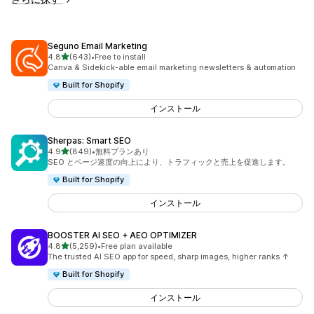
Seguno Email Marketing
5つ星中
4.8
(643)
•
Free to install
合計レビュー数：643件
Canva & Sidekick-able email marketing newsletters & automation
Built for Shopify
インストール
Sherpas: Smart SEO
5つ星中
4.9
(849)
•
無料プランあり
合計レビュー数：849件
SEO とページ速度の向上により、トラフィックと売上を促進します。
Built for Shopify
インストール
BOOSTER AI SEO + AEO OPTIMIZER
5つ星中
4.8
(5,259)
•
Free plan available
合計レビュー数：5259件
The trusted AI SEO app for speed, sharp images, higher ranks ↑
Built for Shopify
インストール