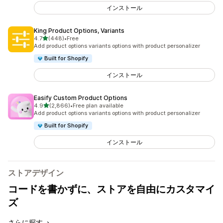
インストール
King Product Options, Variants
5つ星中
4.7
(448)
•
Free
合計レビュー数：448件
Add product options variants options with product personalizer
Built for Shopify
インストール
Easify Custom Product Options
5つ星中
4.9
(2,866)
•
Free plan available
合計レビュー数：2866件
Add product options variants options with product personalizer
Built for Shopify
インストール
ストアデザイン
コードを書かずに、ストアを自由にカスタマイ
ズ
さらに探す