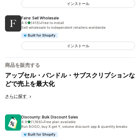
インストール
Faire: Sell Wholesale
5つ星中
4.6
(413)
•
Free to install
合計レビュー数：413件
Sell wholesale to independent retailers worldwide
Built for Shopify
インストール
商品を販売する
アップセル・バンドル・サブスクリプションな
どで売上を最大化
さらに探す
Discounty: Bulk Discount Sales
5つ星中
4.9
(1,186)
•
Free plan available
合計レビュー数：1186件
Run BOGO, buy X get Y, volume discount app & quantity breaks
Built for Shopify