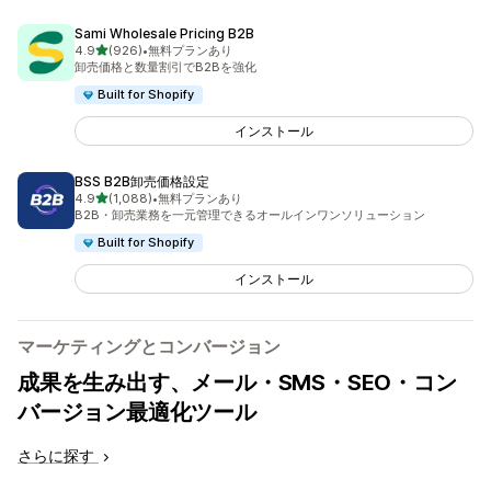
Sami Wholesale Pricing B2B
5つ星中
4.9
(926)
•
無料プランあり
合計レビュー数：926件
卸売価格と数量割引でB2Bを強化
Built for Shopify
インストール
BSS B2B卸売価格設定
5つ星中
4.9
(1,088)
•
無料プランあり
合計レビュー数：1088件
B2B・卸売業務を一元管理できるオールインワンソリューション
Built for Shopify
インストール
マーケティングとコンバージョン
成果を生み出す、メール・SMS・SEO・コン
バージョン最適化ツール
さらに探す