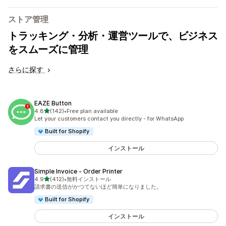
ストア管理
トラッキング・分析・運営ツールで、ビジネス
をスムーズに管理
さらに探す
EAZE Button
5つ星中
4.8
(142)
•
Free plan available
合計レビュー数：142件
Let your customers contact you directly - for WhatsApp
Built for Shopify
インストール
Simple Invoice ‑ Order Printer
5つ星中
4.9
(412)
•
無料インストール
合計レビュー数：412件
請求書の送信がかつてないほど簡単になりました。
Built for Shopify
インストール