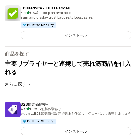
TrustedSite ‑ Trust Badges
5つ星中
4.4
(153)
•
Free plan available
合計レビュー数：153件
Earn and display trust badges to boost sales
Built for Shopify
インストール
商品を探す
主要サプライヤーと連携して売れ筋商品を仕入
れる
さらに探す
B2B卸売価格割引
5つ星中
4.9
(689)
•
無料体験あり
合計レビュー数：689件
カスタムB2B卸売価格設定で売上を伸ばし、グローバルに販売しましょう
Built for Shopify
インストール