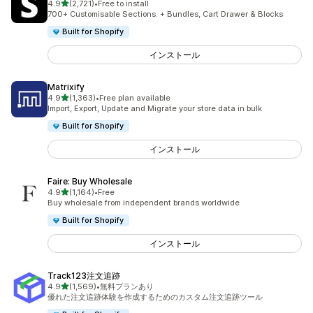
5つ星中
4.9
(2,721)
•
Free to install
合計レビュー数：2721件
700+ Customisable Sections. + Bundles, Cart Drawer & Blocks
Built for Shopify
インストール
Matrixify
5つ星中
4.9
(1,363)
•
Free plan available
合計レビュー数：1363件
Import, Export, Update and Migrate your store data in bulk
Built for Shopify
インストール
Faire: Buy Wholesale
5つ星中
4.9
(1,164)
•
Free
合計レビュー数：1164件
Buy wholesale from independent brands worldwide
Built for Shopify
インストール
Track123注文追跡
5つ星中
4.9
(1,569)
•
無料プランあり
合計レビュー数：1569件
優れた注文追跡体験を作成するためのカスタム注文追跡ツール