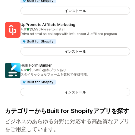
Built for Shopify
インストール
UpPromote Affiliate Marketing
5つ星中
4.9
(3,593)
•
Free to install
合計レビュー数：3593件
Drive referral sales loops with influencer & affiliate program
Built for Shopify
インストール
Hulk Form Builder
5つ星中
4.9
(1,885)
•
無料プランあり
合計レビュー数：1885件
スタイリッシュなフォームを数秒で作成可能。
Built for Shopify
インストール
カテゴリーからBuilt for Shopifyアプリを探す
ビジネスのあらゆる分野に対応する高品質なアプリ
をご用意しています。