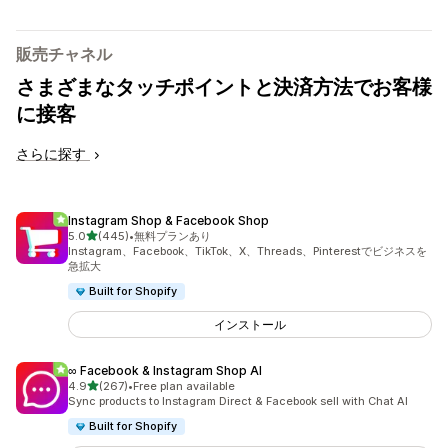
販売チャネル
さまざまなタッチポイントと決済方法でお客様
に接客
さらに探す
Instagram Shop & Facebook Shop
5つ星中
5.0
(445)
•
無料プランあり
合計レビュー数：445件
Instagram、Facebook、TikTok、X、Threads、Pinterestでビジネスを
急拡大
Built for Shopify
インストール
∞ Facebook & Instagram Shop AI
5つ星中
4.9
(267)
•
Free plan available
合計レビュー数：267件
Sync products to Instagram Direct & Facebook sell with Chat AI
Built for Shopify