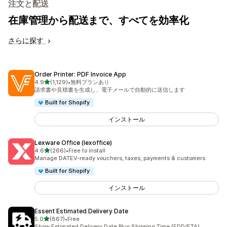
注文と配送
在庫管理から配送まで、すべてを効率化
さらに探す
Order Printer: PDF Invoice App
5つ星中
4.9
(1,129)
•
無料プランあり
合計レビュー数：1129件
請求書や見積書を生成し、電子メールで自動的に送信します
Built for Shopify
インストール
Lexware Office (lexoffice)
5つ星中
4.6
(266)
•
Free to install
合計レビュー数：266件
Manage DATEV-ready vouchers, taxes, payments & customers
Built for Shopify
インストール
Essent Estimated Delivery Date
5つ星中
5.0
(867)
•
Free
合計レビュー数：867件
Show Estimated Delivery Date Plus Shipping Time (EDD/ETA)