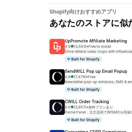
Shopify向けおすすめアプリ
あなたのストアに似
UpPromote Affiliate Marketing
5つ星中
4.9
(3,593)
•
Free to install
合計レビュー数：3593件
Drive referral sales loops with influence
Built for Shopify
SendWILL Pop up Email Popup
5つ星中
4.9
(7,476)
•
Free
合計レビュー数：7476件
Newsletter pop-up windows, SMS & ema
Built for Shopify
CWILL Order Tracking
5つ星中
5.0
(2,857)
•
無料プランあり
合計レビュー数：2857件
Parcel Panel：注文追跡でWISMOを
Built for Shopify
Consentmo GDPR Compliance