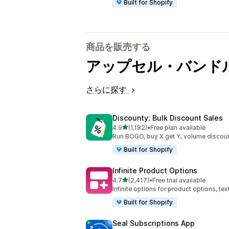
Built for Shopify
商品を販売する
アップセル・バンド
さらに探す
Discounty: Bulk Discount Sales
5つ星中
4.9
(1,182)
•
Free plan available
合計レビュー数：1182件
Run BOGO, buy X get Y, volume discoun
Built for Shopify
Infinite Product Options
5つ星中
4.7
(2,417)
•
Free trial available
合計レビュー数：2417件
Infinite options for product options, te
Built for Shopify
Seal Subscriptions App