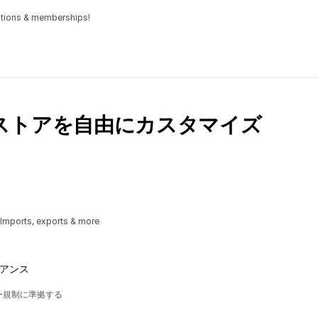
iptions & memberships!
ストアを自由にカスタマイズ
 Imports, exports & more
ライアンス
シー規制に準拠する