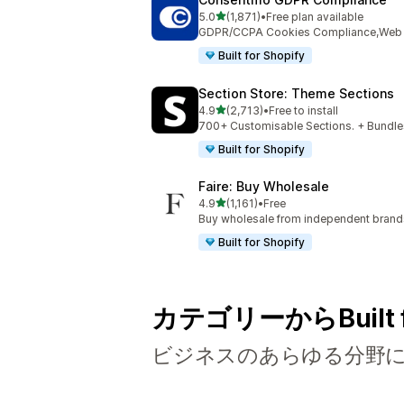
5つ星中
5.0
(1,871)
•
Free plan available
合計レビュー数：1871件
GDPR/CCPA Cookies Compliance,Web Ac
Built for Shopify
Section Store: Theme Sections
5つ星中
4.9
(2,713)
•
Free to install
合計レビュー数：2713件
700+ Customisable Sections. + Bundles
Built for Shopify
Faire: Buy Wholesale
5つ星中
4.9
(1,161)
•
Free
合計レビュー数：1161件
Buy wholesale from independent bran
Built for Shopify
カテゴリーからBuilt 
ビジネスのあらゆる分野