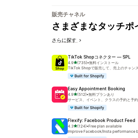
販売チャネル
さまざまなタッチポ
さらに探す
TikTok Shopコネクター — SPL
5つ星中
4.9
(735)
•
無料インストール
合計レビュー数：735件
TikTok Shopで販売して、売上のチャ
Built for Shopify
Easy Appointment Booking
5つ星中
4.9
(512)
•
無料プランあり
合計レビュー数：512件
サービス、イベント、クラスの予約と予約
Built for Shopify
Flexify: Facebook Product Feed
5つ星中
4.3
(124)
•
Free plan available
合計レビュー数：124件
Improve Facebook/Insta performance b