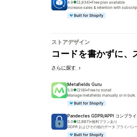
5つ星中
4.9
(2,934)
•
Free plan available
合計レビュー数：2934件
Increase sales & retention with subscr
Built for Shopify
ストアデザイン
コードを書かずに、
さらに探す
Metafields Guru
5つ星中
5.0
(218)
•
Free to install
合計レビュー数：218件
Manage metafields manually or in bulk.
Built for Shopify
Pandectes GDPR/APPI コンプ
5つ星中
5.0
(2,887)
•
無料プランあり
合計レビュー数：2887件
GDPR およびその他のデータ プライバ
Built for Shopify