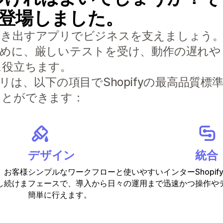
S) が登場しました。
すアプリでビジネスを支えましょう。Built f
ために、厳しいテストを受け、動作の遅れや
に役立ちます。
リは、以下の項目でShopifyの最高品質
ことができます：
デザイン
統合
、お客様
シンプルなワークフローと使いやすいインター
Shop
し続けま
フェースで、導入から日々の運用まで迅速かつ
操作や
簡単に行えます。