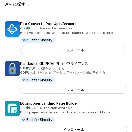
さらに探す
Pop Convert ‑ Pop Ups, Banners
5つ星中
4.9
(8,578)
•
Free plan available
合計レビュー数：8578件
Build your email list with popups, banners & free shipping bar
Built for Shopify
インストール
Pandectes GDPR/APPI コンプライアンス
5つ星中
5.0
(2,887)
•
無料プランあり
合計レビュー数：2887件
GDPR およびその他のデータ プライバシー規制に準拠する
Built for Shopify
インストール
EComposer Landing Page Builder
5つ星中
4.9
(3,356)
•
Free plan available
合計レビュー数：3356件
Build pages to sell more, from home page, product, blog, etc.
Built for Shopify
インストール