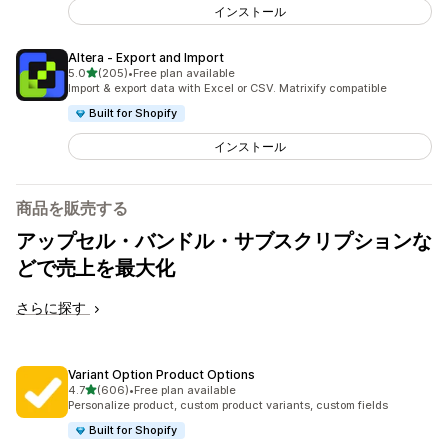
インストール
Altera ‑ Export and Import
5つ星中
5.0
(205)
•
Free plan available
合計レビュー数：205件
Import & export data with Excel or CSV. Matrixify compatible
Built for Shopify
インストール
商品を販売する
アップセル・バンドル・サブスクリプションな
どで売上を最大化
さらに探す
Variant Option Product Options
5つ星中
4.7
(606)
•
Free plan available
合計レビュー数：606件
Personalize product, custom product variants, custom fields
Built for Shopify