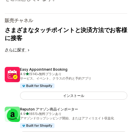
販売チャネル
さまざまなタッチポイントと決済方法でお客様
に接客
さらに探す
Easy Appointment Booking
5つ星中
4.9
(514)
•
無料プランあり
合計レビュー数：514件
サービス、イベント、クラスの予約と予約アプリ
Built for Shopify
インストール
Reputon アマゾン商品インポーター
5つ星中
4.9
(651)
•
無料プランあり
合計レビュー数：651件
アマゾンドロップシッピング開始、またはアフィリエイト収益化
Built for Shopify