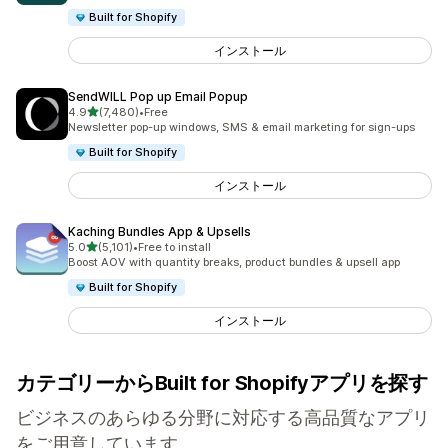
Built for Shopify
インストール
SendWILL Pop up Email Popup
5つ星中
4.9
(7,480)
•
Free
合計レビュー数：7480件
Newsletter pop-up windows, SMS & email marketing for sign-ups
Built for Shopify
インストール
Kaching Bundles App & Upsells
5つ星中
5.0
(5,101)
•
Free to install
合計レビュー数：5101件
Boost AOV with quantity breaks, product bundles & upsell app
Built for Shopify
インストール
カテゴリーからBuilt for Shopifyアプリを探す
ビジネスのあらゆる分野に対応する高品質なアプリ
をご用意しています。