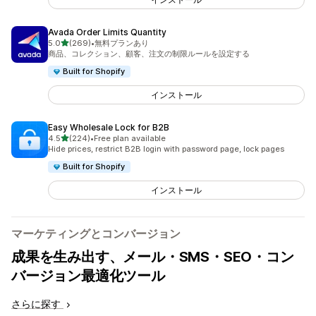
Avada Order Limits Quantity
5つ星中
5.0
(269)
•
無料プランあり
合計レビュー数：269件
商品、コレクション、顧客、注文の制限ルールを設定する
Built for Shopify
インストール
Easy Wholesale Lock for B2B
5つ星中
4.5
(224)
•
Free plan available
合計レビュー数：224件
Hide prices, restrict B2B login with password page, lock pages
Built for Shopify
インストール
マーケティングとコンバージョン
成果を生み出す、メール・SMS・SEO・コン
バージョン最適化ツール
さらに探す