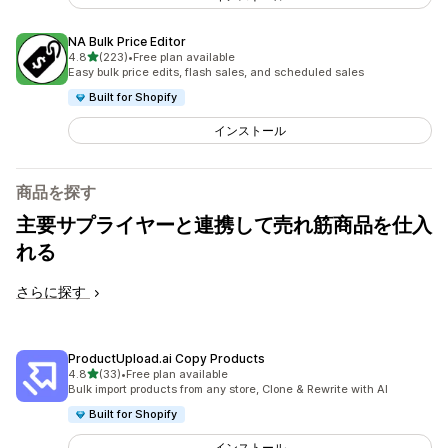
NA Bulk Price Editor
5つ星中
4.8
(223)
•
Free plan available
合計レビュー数：223件
Easy bulk price edits, flash sales, and scheduled sales
Built for Shopify
インストール
商品を探す
主要サプライヤーと連携して売れ筋商品を仕入
れる
さらに探す
ProductUpload.ai Copy Products
5つ星中
4.8
(33)
•
Free plan available
合計レビュー数：33件
Bulk import products from any store, Clone & Rewrite with AI
Built for Shopify
インストール