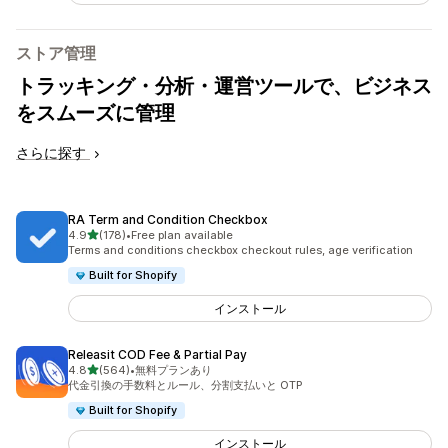
ストア管理
トラッキング・分析・運営ツールで、ビジネス
をスムーズに管理
さらに探す
RA Term and Condition Checkbox
5つ星中
4.9
(178)
•
Free plan available
合計レビュー数：178件
Terms and conditions checkbox checkout rules, age verification
Built for Shopify
インストール
Releasit COD Fee & Partial Pay
5つ星中
4.8
(564)
•
無料プランあり
合計レビュー数：564件
代金引換の手数料とルール、分割支払いと OTP
Built for Shopify
インストール