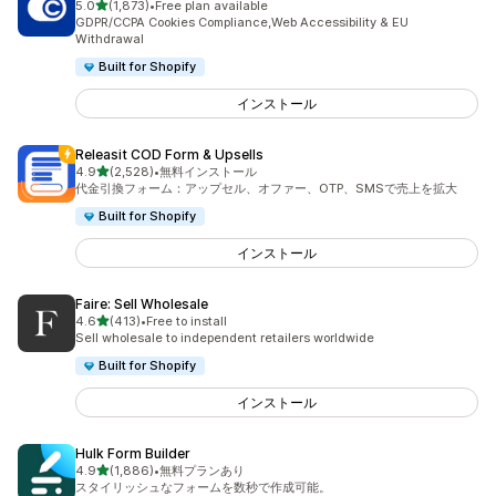
5つ星中
5.0
(1,873)
•
Free plan available
合計レビュー数：1873件
GDPR/CCPA Cookies Compliance,Web Accessibility & EU
Withdrawal
Built for Shopify
インストール
Releasit COD Form & Upsells
5つ星中
4.9
(2,528)
•
無料インストール
合計レビュー数：2528件
代金引換フォーム：アップセル、オファー、OTP、SMSで売上を拡大
Built for Shopify
インストール
Faire: Sell Wholesale
5つ星中
4.6
(413)
•
Free to install
合計レビュー数：413件
Sell wholesale to independent retailers worldwide
Built for Shopify
インストール
Hulk Form Builder
5つ星中
4.9
(1,886)
•
無料プランあり
合計レビュー数：1886件
スタイリッシュなフォームを数秒で作成可能。