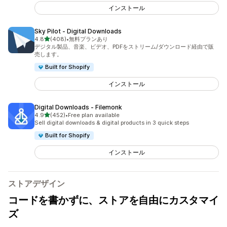
インストール
Sky Pilot ‑ Digital Downloads
5つ星中
4.8
(408)
•
無料プランあり
合計レビュー数：408件
デジタル製品、音楽、ビデオ、PDFをストリーム/ダウンロード経由で販
売します。
Built for Shopify
インストール
Digital Downloads ‑ Filemonk
5つ星中
4.9
(452)
•
Free plan available
合計レビュー数：452件
Sell digital downloads & digital products in 3 quick steps
Built for Shopify
インストール
ストアデザイン
コードを書かずに、ストアを自由にカスタマイ
ズ