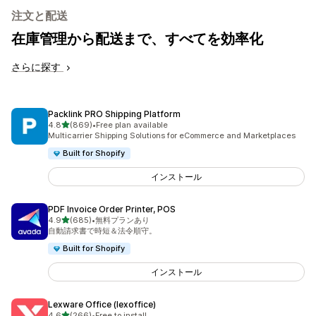
注文と配送
在庫管理から配送まで、すべてを効率化
さらに探す
Packlink PRO Shipping Platform
5つ星中
4.8
(869)
•
Free plan available
合計レビュー数：869件
Multicarrier Shipping Solutions for eCommerce and Marketplaces
Built for Shopify
インストール
PDF Invoice Order Printer, POS
5つ星中
4.9
(685)
•
無料プランあり
合計レビュー数：685件
自動請求書で時短＆法令順守。
Built for Shopify
インストール
Lexware Office (lexoffice)
5つ星中
4.6
(266)
•
Free to install