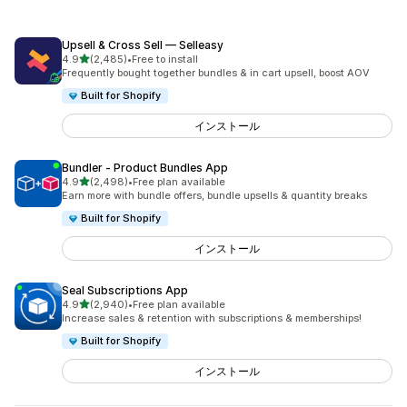
Upsell & Cross Sell — Selleasy
5つ星中
4.9
(2,485)
•
Free to install
合計レビュー数：2485件
Frequently bought together bundles & in cart upsell, boost AOV
Built for Shopify
インストール
Bundler ‑ Product Bundles App
5つ星中
4.9
(2,498)
•
Free plan available
合計レビュー数：2498件
Earn more with bundle offers, bundle upsells & quantity breaks
Built for Shopify
インストール
Seal Subscriptions App
5つ星中
4.9
(2,940)
•
Free plan available
合計レビュー数：2940件
Increase sales & retention with subscriptions & memberships!
Built for Shopify
インストール