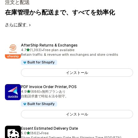
注文と配送
在庫管理から配送まで、すべてを効率化
さらに探す
AfterShip Returns & Exchanges
5つ星中
4.7
(1,393)
•
Free plan available
合計レビュー数：1393件
Retain traffic & revenue with exchanges and store credits
Built for Shopify
インストール
PDF Invoice Order Printer, POS
5つ星中
4.9
(686)
•
無料プランあり
合計レビュー数：686件
自動請求書で時短＆法令順守。
Built for Shopify
インストール
Essent Estimated Delivery Date
5つ星中
5.0
(862)
•
Free
合計レビュー数：862件
Show Estimated Delivery Date Plus Shipping Time (EDD/ETA)