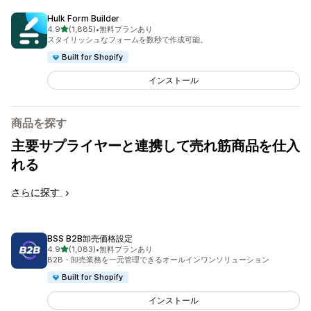
Hulk Form Builder
5つ星中
4.9
(1,885)
•
無料プランあり
合計レビュー数：1885件
スタイリッシュなフォームを数秒で作成可能。
Built for Shopify
インストール
商品を探す
主要サプライヤーと連携して売れ筋商品を仕入
れる
さらに探す
BSS B2B卸売価格設定
5つ星中
4.9
(1,083)
•
無料プランあり
合計レビュー数：1083件
B2B・卸売業務を一元管理できるオールインワンソリューション
Built for Shopify
インストール