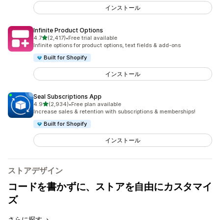
インストール
Infinite Product Options
5つ星中
4.7
(2,417)
•
Free trial available
合計レビュー数：2417件
Infinite options for product options, text fields & add-ons
Built for Shopify
インストール
Seal Subscriptions App
5つ星中
4.9
(2,934)
•
Free plan available
合計レビュー数：2934件
Increase sales & retention with subscriptions & memberships!
Built for Shopify
インストール
ストアデザイン
コードを書かずに、ストアを自由にカスタマイ
ズ
さらに探す