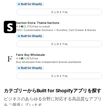
Built for Shopify
インストール
Section Store: Theme Sections
5つ星中
4.9
(2,711)
•
Free to install
合計レビュー数：2711件
700+ Customisable Sections. + Bundles, Cart Drawer & Blocks
Built for Shopify
インストール
Faire: Buy Wholesale
5つ星中
4.9
(1,161)
•
Free
合計レビュー数：1161件
Buy wholesale from independent brands worldwide
Built for Shopify
インストール
カテゴリーからBuilt for Shopifyアプリを探す
ビジネスのあらゆる分野に対応する高品質なアプリ
をご用意しています。