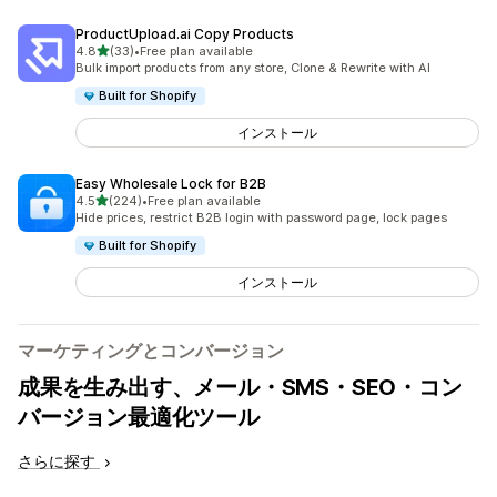
ProductUpload.ai Copy Products
5つ星中
4.8
(33)
•
Free plan available
合計レビュー数：33件
Bulk import products from any store, Clone & Rewrite with AI
Built for Shopify
インストール
Easy Wholesale Lock for B2B
5つ星中
4.5
(224)
•
Free plan available
合計レビュー数：224件
Hide prices, restrict B2B login with password page, lock pages
Built for Shopify
インストール
マーケティングとコンバージョン
成果を生み出す、メール・SMS・SEO・コン
バージョン最適化ツール
さらに探す