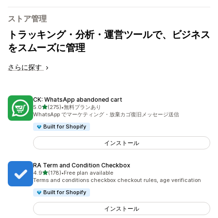
ストア管理
トラッキング・分析・運営ツールで、ビジネス
をスムーズに管理
さらに探す
CK: WhatsApp abandoned cart
5つ星中
5.0
(275)
•
無料プランあり
合計レビュー数：275件
WhatsApp でマーケティング・放棄カゴ復旧メッセージ送信
Built for Shopify
インストール
RA Term and Condition Checkbox
5つ星中
4.9
(178)
•
Free plan available
合計レビュー数：178件
Terms and conditions checkbox checkout rules, age verification
Built for Shopify
インストール