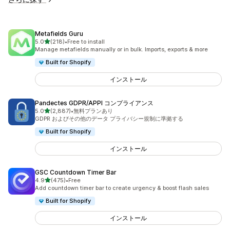
Metafields Guru
5つ星中
5.0
(218)
•
Free to install
合計レビュー数：218件
Manage metafields manually or in bulk. Imports, exports & more
Built for Shopify
インストール
Pandectes GDPR/APPI コンプライアンス
5つ星中
5.0
(2,887)
•
無料プランあり
合計レビュー数：2887件
GDPR およびその他のデータ プライバシー規制に準拠する
Built for Shopify
インストール
GSC Countdown Timer Bar
5つ星中
4.9
(475)
•
Free
合計レビュー数：475件
Add countdown timer bar to create urgency & boost flash sales
Built for Shopify
インストール