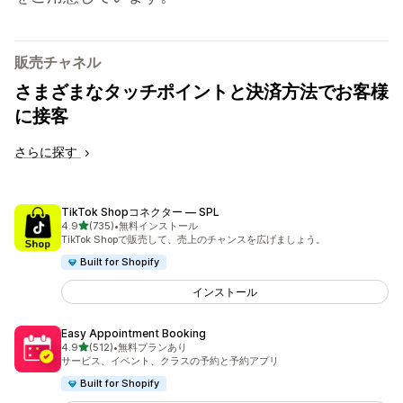
販売チャネル
さまざまなタッチポイントと決済方法でお客様
に接客
さらに探す
TikTok Shopコネクター — SPL
5つ星中
4.9
(735)
•
無料インストール
合計レビュー数：735件
TikTok Shopで販売して、売上のチャンスを広げましょう。
Built for Shopify
インストール
Easy Appointment Booking
5つ星中
4.9
(512)
•
無料プランあり
合計レビュー数：512件
サービス、イベント、クラスの予約と予約アプリ
Built for Shopify