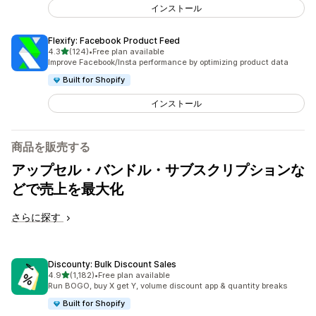
インストール
Flexify: Facebook Product Feed
5つ星中
4.3
(124)
•
Free plan available
合計レビュー数：124件
Improve Facebook/Insta performance by optimizing product data
Built for Shopify
インストール
商品を販売する
アップセル・バンドル・サブスクリプションな
どで売上を最大化
さらに探す
Discounty: Bulk Discount Sales
5つ星中
4.9
(1,182)
•
Free plan available
合計レビュー数：1182件
Run BOGO, buy X get Y, volume discount app & quantity breaks
Built for Shopify