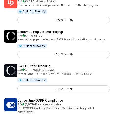
5つ星中
4.9
(3,590)
•
Free to install
合計レビュー数：3590件
Drive referral sales loops with influencer & affiliate program
Built for Shopify
インストール
SendWILL Pop up Email Popup
5つ星中
4.9
(7,476)
•
Free
合計レビュー数：7476件
Newsletter pop-up windows, SMS & email marketing for sign-ups
Built for Shopify
インストール
CWILL Order Tracking
5つ星中
5.0
(2,857)
•
無料プランあり
合計レビュー数：2857件
Parcel Panel：注文追跡でWISMOを削減し、売上を伸ばす
Built for Shopify
インストール
Consentmo GDPR Compliance
5つ星中
5.0
(1,871)
•
Free plan available
合計レビュー数：1871件
GDPR/CCPA Cookies Compliance,Web Accessibility & EU
Withdrawal