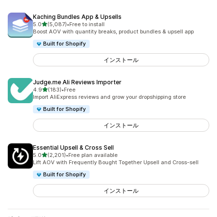
Kaching Bundles App & Upsells
5つ星中
5.0
(5,087)
•
Free to install
合計レビュー数：5087件
Boost AOV with quantity breaks, product bundles & upsell app
Built for Shopify
インストール
Judge.me Ali Reviews Importer
5つ星中
4.9
(183)
•
Free
合計レビュー数：183件
Import AliExpress reviews and grow your dropshipping store
Built for Shopify
インストール
Essential Upsell & Cross Sell
5つ星中
5.0
(2,201)
•
Free plan available
合計レビュー数：2201件
Lift AOV with Frequently Bought Together Upsell and Cross-sell
Built for Shopify
インストール