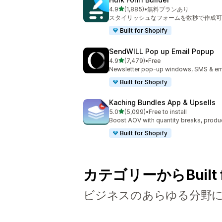
5つ星中
4.9
(1,885)
•
無料プランあり
合計レビュー数：1885件
スタイリッシュなフォームを数秒で作成可
Built for Shopify
SendWILL Pop up Email Popup
5つ星中
4.9
(7,479)
•
Free
合計レビュー数：7479件
Newsletter pop-up windows, SMS & ema
Built for Shopify
Kaching Bundles App & Upsells
5つ星中
5.0
(5,099)
•
Free to install
合計レビュー数：5099件
Boost AOV with quantity breaks, produ
Built for Shopify
カテゴリーからBuilt 
ビジネスのあらゆる分野