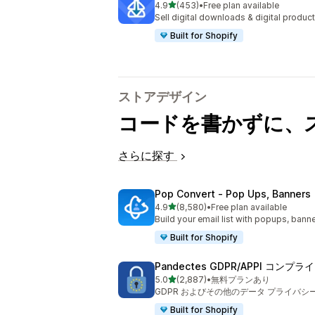
5つ星中
4.9
(453)
•
Free plan available
合計レビュー数：453件
Sell digital downloads & digital product
Built for Shopify
ストアデザイン
コードを書かずに、
さらに探す
Pop Convert ‑ Pop Ups, Banners
5つ星中
4.9
(8,580)
•
Free plan available
合計レビュー数：8580件
Build your email list with popups, banne
Built for Shopify
Pandectes GDPR/APPI コンプ
5つ星中
5.0
(2,887)
•
無料プランあり
合計レビュー数：2887件
GDPR およびその他のデータ プライバ
Built for Shopify