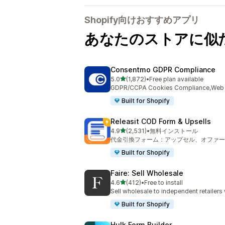
Shopify向けおすすめアプリ
あなたのストアに似
Consentmo GDPR Compliance
5つ星中
5.0
(1,872)
•
Free plan available
合計レビュー数：1872件
GDPR/CCPA Cookies Compliance,Web Ac
Built for Shopify
Releasit COD Form & Upsells
5つ星中
4.9
(2,531)
•
無料インストール
合計レビュー数：2531件
代金引換フォーム：アップセル、オファー
Built for Shopify
Faire: Sell Wholesale
5つ星中
4.6
(412)
•
Free to install
合計レビュー数：412件
Sell wholesale to independent retailer
Built for Shopify
Hulk Form Builder