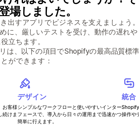
S) が登場しました。
すアプリでビジネスを支えましょう。Built f
ために、厳しいテストを受け、動作の遅れや
に役立ちます。
リは、以下の項目でShopifyの最高品質
ことができます：
デザイン
統合
、お客様
シンプルなワークフローと使いやすいインター
Shop
し続けま
フェースで、導入から日々の運用まで迅速かつ
操作や
簡単に行えます。