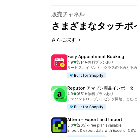
販売チャネル
さまざまなタッチポ
さらに探す
Easy Appointment Booking
5つ星中
4.9
(514)
•
無料プランあり
合計レビュー数：514件
サービス、イベント、クラスの予約と予約
Built for Shopify
Reputon アマゾン商品インポータ
5つ星中
4.9
(651)
•
無料プランあり
合計レビュー数：651件
アマゾンドロップシッピング開始、または
Built for Shopify
Altera ‑ Export and Import
5つ星中
5.0
(205)
•
Free plan available
合計レビュー数：205件
Import & export data with Excel or CSV.