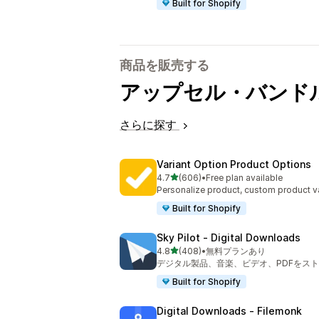
Built for Shopify
商品を販売する
アップセル・バンド
さらに探す
Variant Option Product Options
5つ星中
4.7
(606)
•
Free plan available
合計レビュー数：606件
Personalize product, custom product va
Built for Shopify
Sky Pilot ‑ Digital Downloads
5つ星中
4.8
(408)
•
無料プランあり
合計レビュー数：408件
デジタル製品、音楽、ビデオ、PDFをス
Built for Shopify
Digital Downloads ‑ Filemonk