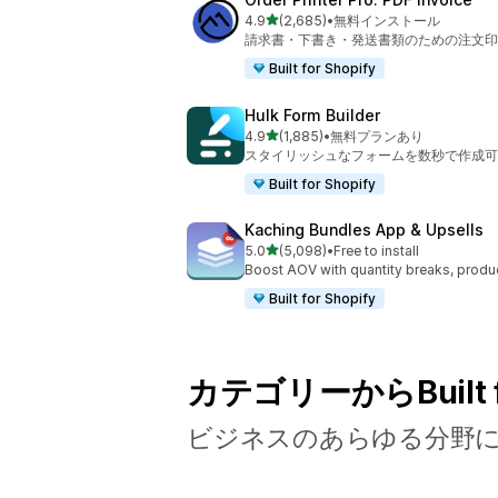
5つ星中
4.9
(2,685)
•
無料インストール
合計レビュー数：2685件
請求書・下書き・発送書類のための注文印
Built for Shopify
Hulk Form Builder
5つ星中
4.9
(1,885)
•
無料プランあり
合計レビュー数：1885件
スタイリッシュなフォームを数秒で作成可
Built for Shopify
Kaching Bundles App & Upsells
5つ星中
5.0
(5,098)
•
Free to install
合計レビュー数：5098件
Boost AOV with quantity breaks, produ
Built for Shopify
カテゴリーからBuilt 
ビジネスのあらゆる分野