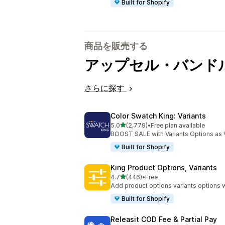
Built for Shopify
商品を販売する
アップセル・バンド
さらに探す
Color Swatch King: Variants
5つ星中
5.0
(2,779)
•
Free plan available
合計レビュー数：2779件
BOOST SALE with Variants Options as 
Built for Shopify
King Product Options, Variants
5つ星中
4.7
(446)
•
Free
合計レビュー数：446件
Add product options variants options w
Built for Shopify
Releasit COD Fee & Partial Pay