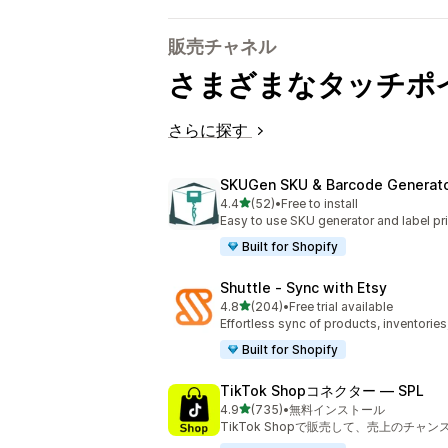
販売チャネル
さまざまなタッチポ
さらに探す
SKUGen SKU & Barcode Generat
5つ星中
4.4
(52)
•
Free to install
合計レビュー数：52件
Easy to use SKU generator and label pri
Built for Shopify
Shuttle ‑ Sync with Etsy
5つ星中
4.8
(204)
•
Free trial available
合計レビュー数：204件
Effortless sync of products, inventories
Built for Shopify
TikTok Shopコネクター — SPL
5つ星中
4.9
(735)
•
無料インストール
合計レビュー数：735件
TikTok Shopで販売して、売上のチャ