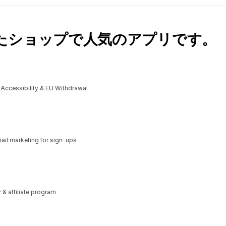
たショップで人気のアプリです。
cessibility & EU Withdrawal
il marketing for sign-ups
r & affiliate program