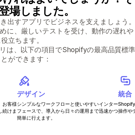
S) が登場しました。
すアプリでビジネスを支えましょう。Built f
ために、厳しいテストを受け、動作の遅れや
に役立ちます。
リは、以下の項目でShopifyの最高品質
ことができます：
デザイン
統合
、お客様
シンプルなワークフローと使いやすいインター
Shop
し続けま
フェースで、導入から日々の運用まで迅速かつ
操作や
簡単に行えます。