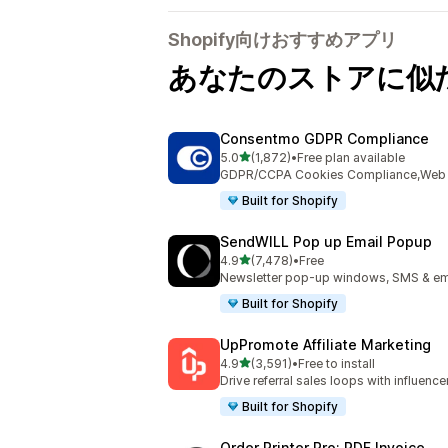
Shopify向けおすすめアプリ
あなたのストアに似
Consentmo GDPR Compliance
5つ星中
5.0
(1,872)
•
Free plan available
合計レビュー数：1872件
GDPR/CCPA Cookies Compliance,Web Ac
Built for Shopify
SendWILL Pop up Email Popup
5つ星中
4.9
(7,478)
•
Free
合計レビュー数：7478件
Newsletter pop-up windows, SMS & ema
Built for Shopify
UpPromote Affiliate Marketing
5つ星中
4.9
(3,591)
•
Free to install
合計レビュー数：3591件
Drive referral sales loops with influence
Built for Shopify
Order Printer Pro: PDF Invoice