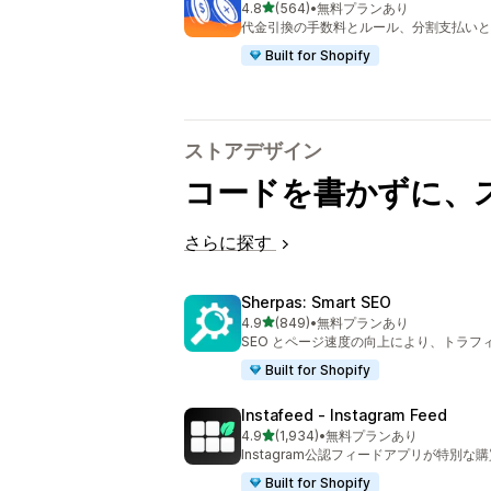
5つ星中
4.8
(564)
•
無料プランあり
合計レビュー数：564件
代金引換の手数料とルール、分割支払いと 
Built for Shopify
ストアデザイン
コードを書かずに、
さらに探す
Sherpas: Smart SEO
5つ星中
4.9
(849)
•
無料プランあり
合計レビュー数：849件
SEO とページ速度の向上により、トラフ
Built for Shopify
Instafeed ‑ Instagram Feed
5つ星中
4.9
(1,934)
•
無料プランあり
合計レビュー数：1934件
Instagram公認フィードアプリが特別な
Built for Shopify