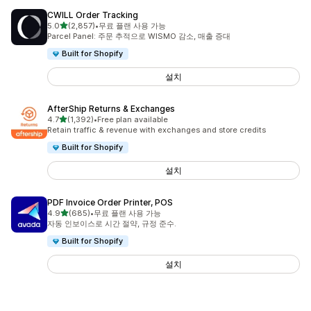
CWILL Order Tracking
별 5개 중
5.0
(2,857)
•
무료 플랜 사용 가능
총 리뷰 2857개
Parcel Panel: 주문 추적으로 WISMO 감소, 매출 증대
Built for Shopify
설치
AfterShip Returns & Exchanges
별 5개 중
4.7
(1,392)
•
Free plan available
총 리뷰 1392개
Retain traffic & revenue with exchanges and store credits
Built for Shopify
설치
PDF Invoice Order Printer, POS
별 5개 중
4.9
(685)
•
무료 플랜 사용 가능
총 리뷰 685개
자동 인보이스로 시간 절약, 규정 준수.
Built for Shopify
설치