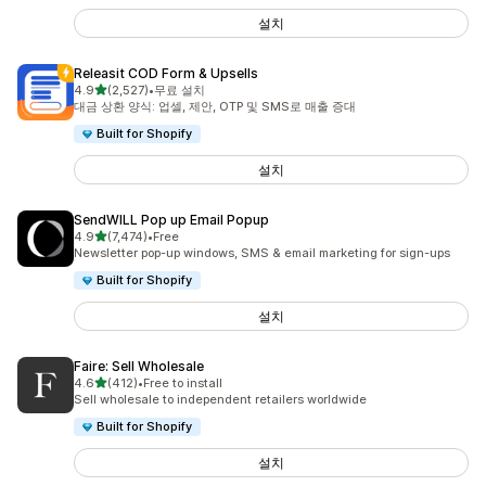
설치
Releasit COD Form & Upsells
별 5개 중
4.9
(2,527)
•
무료 설치
총 리뷰 2527개
대금 상환 양식: 업셀, 제안, OTP 및 SMS로 매출 증대
Built for Shopify
설치
SendWILL Pop up Email Popup
별 5개 중
4.9
(7,474)
•
Free
총 리뷰 7474개
Newsletter pop-up windows, SMS & email marketing for sign-ups
Built for Shopify
설치
Faire: Sell Wholesale
별 5개 중
4.6
(412)
•
Free to install
총 리뷰 412개
Sell wholesale to independent retailers worldwide
Built for Shopify
설치