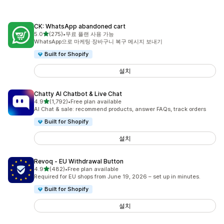
CK: WhatsApp abandoned cart
별 5개 중
5.0
(275)
•
무료 플랜 사용 가능
총 리뷰 275개
WhatsApp으로 마케팅·장바구니 복구 메시지 보내기
Built for Shopify
설치
Chatty AI Chatbot & Live Chat
별 5개 중
4.9
(1,792)
•
Free plan available
총 리뷰 1792개
AI Chat & sale: recommend products, answer FAQs, track orders
Built for Shopify
설치
Revoq ‑ EU Withdrawal Button
별 5개 중
4.9
(482)
•
Free plan available
총 리뷰 482개
Required for EU shops from June 19, 2026 – set up in minutes.
Built for Shopify
설치