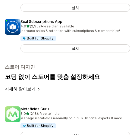
설치
Seal Subscriptions App
별 5개 중
4.9
(2,932)
•
Free plan available
총 리뷰 2932개
Increase sales & retention with subscriptions & memberships!
Built for Shopify
설치
스토어 디자인
코딩 없이 스토어를 맞춤 설정하세요
자세히 알아보기
Metafields Guru
별 5개 중
5.0
(218)
•
Free to install
총 리뷰 218개
Manage metafields manually or in bulk. Imports, exports & more
Built for Shopify