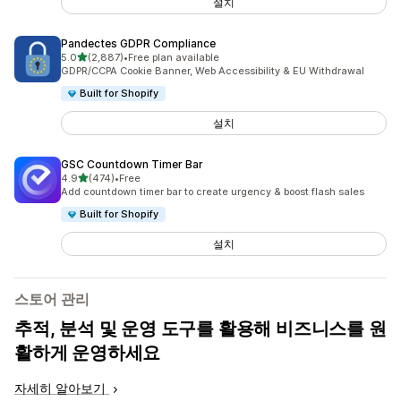
설치
Pandectes GDPR Compliance
별 5개 중
5.0
(2,887)
•
Free plan available
총 리뷰 2887개
GDPR/CCPA Cookie Banner, Web Accessibility & EU Withdrawal
Built for Shopify
설치
GSC Countdown Timer Bar
별 5개 중
4.9
(474)
•
Free
총 리뷰 474개
Add countdown timer bar to create urgency & boost flash sales
Built for Shopify
설치
스토어 관리
추적, 분석 및 운영 도구를 활용해 비즈니스를 원
활하게 운영하세요
자세히 알아보기