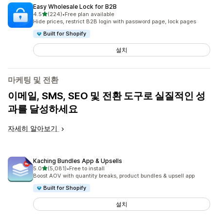
Easy Wholesale Lock for B2B
별 5개 중
4.5
(224)
•
Free plan available
총 리뷰 224개
Hide prices, restrict B2B login with password page, lock pages
Built for Shopify
설치
마케팅 및 전환
이메일, SMS, SEO 및 전환 도구로 실질적인 성
과를 달성하세요
자세히 알아보기
Kaching Bundles App & Upsells
별 5개 중
5.0
(5,081)
•
Free to install
총 리뷰 5081개
Boost AOV with quantity breaks, product bundles & upsell app
Built for Shopify
설치