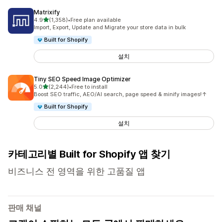
Matrixify
별 5개 중
4.9
(1,358)
•
Free plan available
총 리뷰 1358개
Import, Export, Update and Migrate your store data in bulk
Built for Shopify
설치
Tiny SEO Speed Image Optimizer
별 5개 중
5.0
(2,244)
•
Free to install
총 리뷰 2244개
Boost SEO traffic, AEO/AI search, page speed & minify images!↑
Built for Shopify
설치
카테고리별 Built for Shopify 앱 찾기
비즈니스 전 영역을 위한 고품질 앱
판매 채널