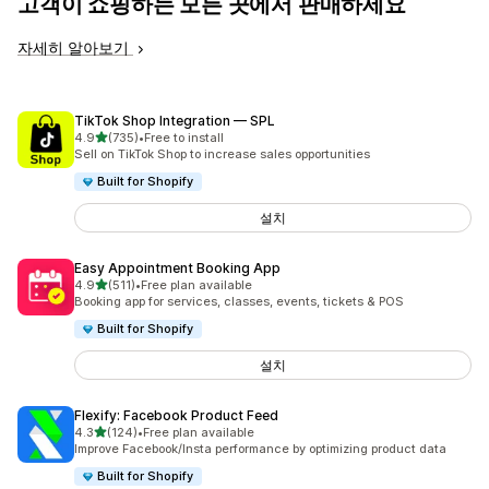
고객이 쇼핑하는 모든 곳에서 판매하세요
자세히 알아보기
TikTok Shop Integration — SPL
별 5개 중
4.9
(735)
•
Free to install
총 리뷰 735개
Sell on TikTok Shop to increase sales opportunities
Built for Shopify
설치
Easy Appointment Booking App
별 5개 중
4.9
(511)
•
Free plan available
총 리뷰 511개
Booking app for services, classes, events, tickets & POS
Built for Shopify
설치
Flexify: Facebook Product Feed
별 5개 중
4.3
(124)
•
Free plan available
총 리뷰 124개
Improve Facebook/Insta performance by optimizing product data
Built for Shopify