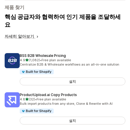
제품 찾기
핵심 공급자와 협력하여 인기 제품을 조달하세
요
자세히 알아보기
BSS B2B Wholesale Pricing
별 5개 중
4.9
(1,082)
•
Free plan available
총 리뷰 1082개
Centralize B2B & Wholesale workflows as an all-in-one solution
Built for Shopify
설치
ProductUpload.ai Copy Products
별 5개 중
4.8
(32)
•
Free plan available
총 리뷰 32개
Bulk import products from any store, Clone & Rewrite with AI
Built for Shopify
설치