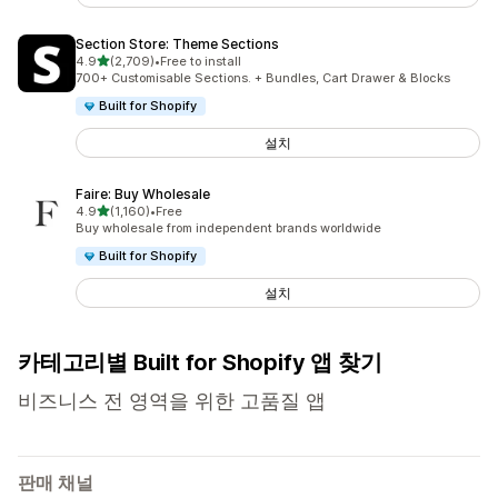
Section Store: Theme Sections
별 5개 중
4.9
(2,709)
•
Free to install
총 리뷰 2709개
700+ Customisable Sections. + Bundles, Cart Drawer & Blocks
Built for Shopify
설치
Faire: Buy Wholesale
별 5개 중
4.9
(1,160)
•
Free
총 리뷰 1160개
Buy wholesale from independent brands worldwide
Built for Shopify
설치
카테고리별 Built for Shopify 앱 찾기
비즈니스 전 영역을 위한 고품질 앱
판매 채널