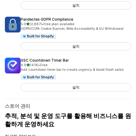
설치
Pandectes GDPR Compliance
별 5개 중
5.0
(2,887)
•
Free plan available
총 리뷰 2887개
GDPR/CCPA Cookie Banner, Web Accessibility & EU Withdrawal
Built for Shopify
설치
GSC Countdown Timer Bar
별 5개 중
4.9
(474)
•
Free
총 리뷰 474개
Add countdown timer bar to create urgency & boost flash sales
Built for Shopify
설치
스토어 관리
추적, 분석 및 운영 도구를 활용해 비즈니스를 원
활하게 운영하세요