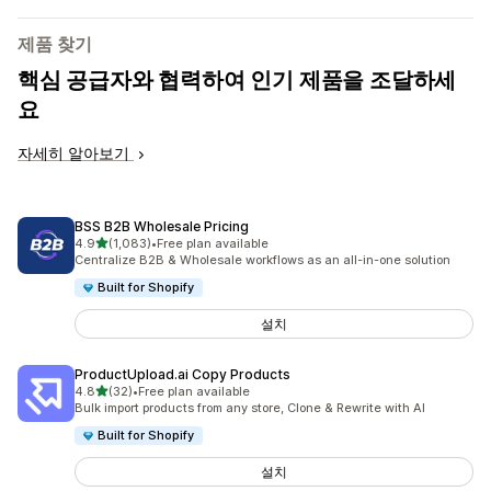
제품 찾기
핵심 공급자와 협력하여 인기 제품을 조달하세
요
자세히 알아보기
BSS B2B Wholesale Pricing
별 5개 중
4.9
(1,083)
•
Free plan available
총 리뷰 1083개
Centralize B2B & Wholesale workflows as an all-in-one solution
Built for Shopify
설치
ProductUpload.ai Copy Products
별 5개 중
4.8
(32)
•
Free plan available
총 리뷰 32개
Bulk import products from any store, Clone & Rewrite with AI
Built for Shopify
설치