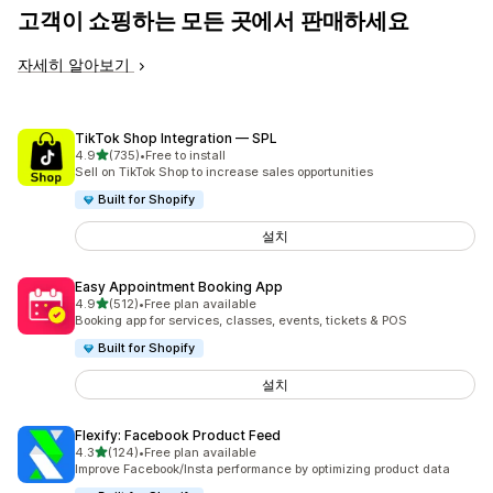
고객이 쇼핑하는 모든 곳에서 판매하세요
자세히 알아보기
TikTok Shop Integration — SPL
별 5개 중
4.9
(735)
•
Free to install
총 리뷰 735개
Sell on TikTok Shop to increase sales opportunities
Built for Shopify
설치
Easy Appointment Booking App
별 5개 중
4.9
(512)
•
Free plan available
총 리뷰 512개
Booking app for services, classes, events, tickets & POS
Built for Shopify
설치
Flexify: Facebook Product Feed
별 5개 중
4.3
(124)
•
Free plan available
총 리뷰 124개
Improve Facebook/Insta performance by optimizing product data