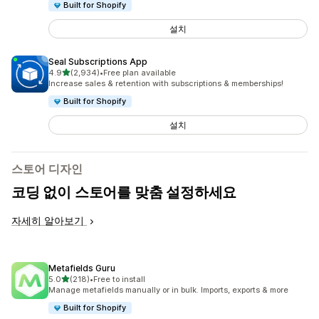
Built for Shopify
설치
Seal Subscriptions App
별 5개 중
4.9
(2,934)
•
Free plan available
총 리뷰 2934개
Increase sales & retention with subscriptions & memberships!
Built for Shopify
설치
스토어 디자인
코딩 없이 스토어를 맞춤 설정하세요
자세히 알아보기
Metafields Guru
별 5개 중
5.0
(218)
•
Free to install
총 리뷰 218개
Manage metafields manually or in bulk. Imports, exports & more
Built for Shopify