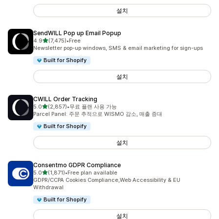
설치
SendWILL Pop up Email Popup
별 5개 중
4.9
(7,475)
•
Free
총 리뷰 7475개
Newsletter pop-up windows, SMS & email marketing for sign-ups
Built for Shopify
설치
CWILL Order Tracking
별 5개 중
5.0
(2,857)
•
무료 플랜 사용 가능
총 리뷰 2857개
Parcel Panel: 주문 추적으로 WISMO 감소, 매출 증대
Built for Shopify
설치
Consentmo GDPR Compliance
별 5개 중
5.0
(1,871)
•
Free plan available
총 리뷰 1871개
GDPR/CCPA Cookies Compliance,Web Accessibility & EU
Withdrawal
Built for Shopify
설치