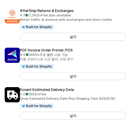
AfterShip Returns & Exchanges
별 5개 중
4.7
(1,392)
•
Free plan available
총 리뷰 1392개
Retain traffic & revenue with exchanges and store credits
Built for Shopify
설치
PDF Invoice Order Printer, POS
별 5개 중
4.9
(685)
•
무료 플랜 사용 가능
총 리뷰 685개
자동 인보이스로 시간 절약, 규정 준수.
Built for Shopify
설치
Essent Estimated Delivery Date
별 5개 중
5.0
(862)
•
Free
총 리뷰 862개
Show Estimated Delivery Date Plus Shipping Time (EDD/ETA)
Built for Shopify
설치