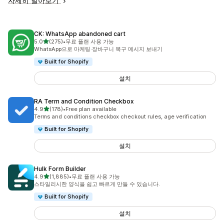
자세히 알아보기
CK: WhatsApp abandoned cart
별 5개 중
5.0
(275)
•
무료 플랜 사용 가능
총 리뷰 275개
WhatsApp으로 마케팅·장바구니 복구 메시지 보내기
Built for Shopify
설치
RA Term and Condition Checkbox
별 5개 중
4.9
(178)
•
Free plan available
총 리뷰 178개
Terms and conditions checkbox checkout rules, age verification
Built for Shopify
설치
Hulk Form Builder
별 5개 중
4.9
(1,885)
•
무료 플랜 사용 가능
총 리뷰 1885개
스타일리시한 양식을 쉽고 빠르게 만들 수 있습니다.
Built for Shopify
설치