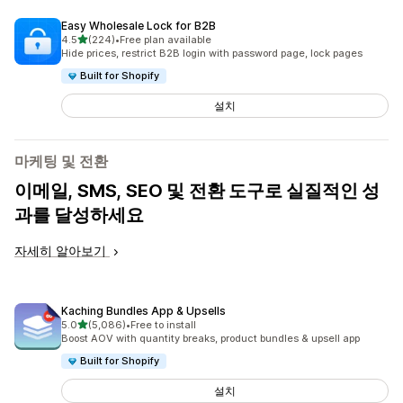
Easy Wholesale Lock for B2B
별 5개 중
4.5
(224)
•
Free plan available
총 리뷰 224개
Hide prices, restrict B2B login with password page, lock pages
Built for Shopify
설치
마케팅 및 전환
이메일, SMS, SEO 및 전환 도구로 실질적인 성
과를 달성하세요
자세히 알아보기
Kaching Bundles App & Upsells
별 5개 중
5.0
(5,086)
•
Free to install
총 리뷰 5086개
Boost AOV with quantity breaks, product bundles & upsell app
Built for Shopify
설치