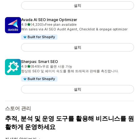
설치
Avada AI SEO Image Optimizer
별 5개 중
4.9
(4,330)
•
Free plan available
총 리뷰 4330개
Win sales via AI SEO Audit Agent, Checklist & onpage optimizer
Built for Shopify
설치
Sherpas: Smart SEO
별 5개 중
4.9
(849)
•
무료 플랜 사용 가능
총 리뷰 849개
향상된 SEO 및 페이지 속도를 통해 트래픽과 판매를 촉진합니다.
Built for Shopify
설치
스토어 관리
추적, 분석 및 운영 도구를 활용해 비즈니스를 원
활하게 운영하세요