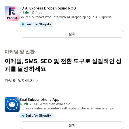
FD AliExpress Dropshipping POD
별 5개 중
4.5
(41)
•
Free
총 리뷰 41개
Source & Import Products with AI Dropshipping in AliExpress
Built for Shopify
설치
마케팅 및 전환
이메일, SMS, SEO 및 전환 도구로 실질적인 성
과를 달성하세요
자세히 알아보기
Seal Subscriptions App
별 5개 중
4.9
(2,931)
•
Free plan available
총 리뷰 2931개
Increase sales & retention with subscriptions & memberships!
Built for Shopify
설치