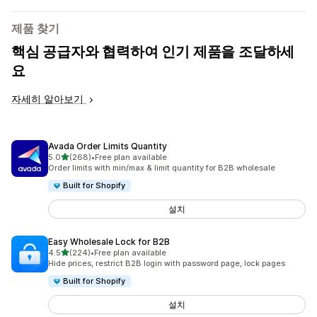
제품 찾기
핵심 공급자와 협력하여 인기 제품을 조달하세
요
자세히 알아보기
Avada Order Limits Quantity
별 5개 중
5.0
(268)
•
Free plan available
총 리뷰 268개
Order limits with min/max & limit quantity for B2B wholesale
Built for Shopify
설치
Easy Wholesale Lock for B2B
별 5개 중
4.5
(224)
•
Free plan available
총 리뷰 224개
Hide prices, restrict B2B login with password page, lock pages
Built for Shopify
설치