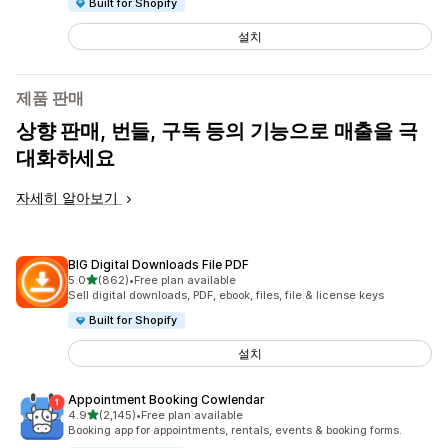
Built for Shopify
설치
제품 판매
상향 판매, 번들, 구독 등의 기능으로 매출을 극
대화하세요
자세히 알아보기
BIG Digital Downloads File PDF
별 5개 중
5.0
(862)
•
Free plan available
총 리뷰 862개
Sell digital downloads, PDF, ebook, files, file & license keys
Built for Shopify
설치
Appointment Booking Cowlendar
별 5개 중
4.9
(2,145)
•
Free plan available
총 리뷰 2145개
Booking app for appointments, rentals, events & booking forms.