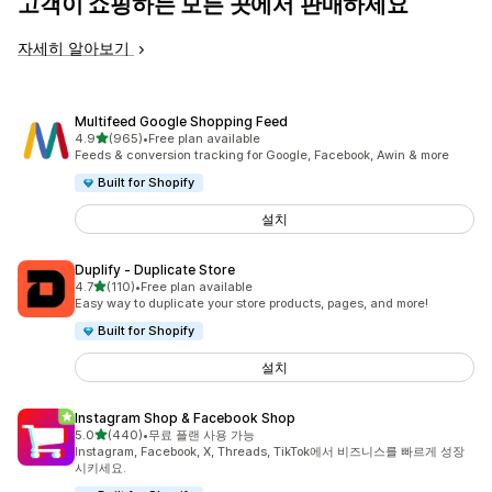
고객이 쇼핑하는 모든 곳에서 판매하세요
자세히 알아보기
Multifeed Google Shopping Feed
별 5개 중
4.9
(965)
•
Free plan available
총 리뷰 965개
Feeds & conversion tracking for Google, Facebook, Awin & more
Built for Shopify
설치
Duplify ‑ Duplicate Store
별 5개 중
4.7
(110)
•
Free plan available
총 리뷰 110개
Easy way to duplicate your store products, pages, and more!
Built for Shopify
설치
Instagram Shop & Facebook Shop
별 5개 중
5.0
(440)
•
무료 플랜 사용 가능
총 리뷰 440개
Instagram, Facebook, X, Threads, TikTok에서 비즈니스를 빠르게 성장
시키세요.