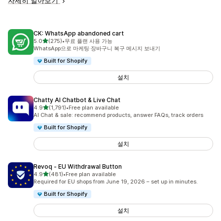
자세히 알아보기
CK: WhatsApp abandoned cart
별 5개 중
5.0
(275)
•
무료 플랜 사용 가능
총 리뷰 275개
WhatsApp으로 마케팅·장바구니 복구 메시지 보내기
Built for Shopify
설치
Chatty AI Chatbot & Live Chat
별 5개 중
4.9
(1,791)
•
Free plan available
총 리뷰 1791개
AI Chat & sale: recommend products, answer FAQs, track orders
Built for Shopify
설치
Revoq ‑ EU Withdrawal Button
별 5개 중
4.9
(481)
•
Free plan available
총 리뷰 481개
Required for EU shops from June 19, 2026 – set up in minutes.
Built for Shopify
설치