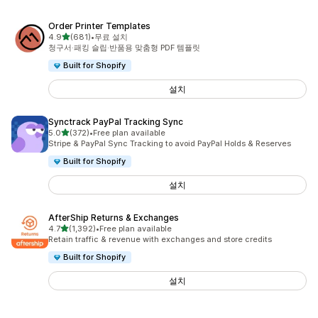
Order Printer Templates
별 5개 중
4.9
(681)
•
무료 설치
총 리뷰 681개
청구서·패킹 슬립·반품용 맞춤형 PDF 템플릿
Built for Shopify
설치
Synctrack PayPal Tracking Sync
별 5개 중
5.0
(372)
•
Free plan available
총 리뷰 372개
Stripe & PayPal Sync Tracking to avoid PayPal Holds & Reserves
Built for Shopify
설치
AfterShip Returns & Exchanges
별 5개 중
4.7
(1,392)
•
Free plan available
총 리뷰 1392개
Retain traffic & revenue with exchanges and store credits
Built for Shopify
설치