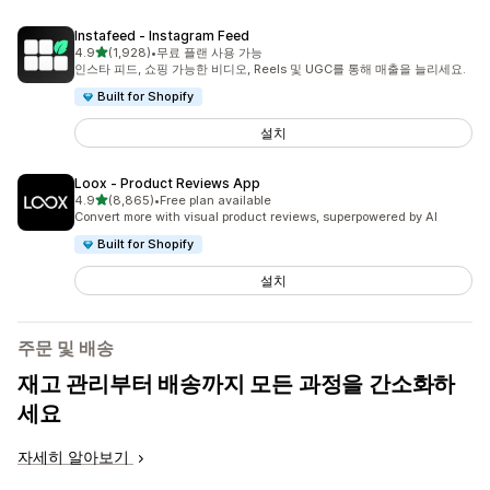
Instafeed ‑ Instagram Feed
별 5개 중
4.9
(1,928)
•
무료 플랜 사용 가능
총 리뷰 1928개
인스타 피드, 쇼핑 가능한 비디오, Reels 및 UGC를 통해 매출을 늘리세요.
Built for Shopify
설치
Loox ‑ Product Reviews App
별 5개 중
4.9
(8,865)
•
Free plan available
총 리뷰 8865개
Convert more with visual product reviews, superpowered by AI
Built for Shopify
설치
주문 및 배송
재고 관리부터 배송까지 모든 과정을 간소화하
세요
자세히 알아보기