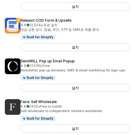
설치
Releasit COD Form & Upsells
별 5개 중
4.9
(2,524)
•
무료 설치
총 리뷰 2524개
대금 상환 양식: 업셀, 제안, OTP 및 SMS로 매출 증대
Built for Shopify
설치
SendWILL Pop up Email Popup
별 5개 중
4.9
(7,474)
•
Free
총 리뷰 7474개
Newsletter pop-up windows, SMS & email marketing for sign-ups
Built for Shopify
설치
Faire: Sell Wholesale
별 5개 중
4.6
(412)
•
Free to install
총 리뷰 412개
Sell wholesale to independent retailers worldwide
Built for Shopify
설치