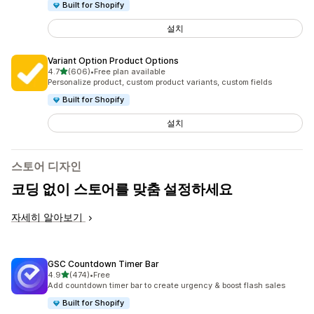
Built for Shopify
설치
Variant Option Product Options
별 5개 중
4.7
(606)
•
Free plan available
총 리뷰 606개
Personalize product, custom product variants, custom fields
Built for Shopify
설치
스토어 디자인
코딩 없이 스토어를 맞춤 설정하세요
자세히 알아보기
GSC Countdown Timer Bar
별 5개 중
4.9
(474)
•
Free
총 리뷰 474개
Add countdown timer bar to create urgency & boost flash sales
Built for Shopify