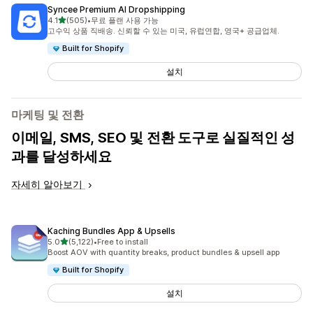
Syncee Premium AI Dropshipping
별 5개 중
4.1
(505)
•
무료 플랜 사용 가능
총 리뷰 505개
고수익 상품 직배송. 신뢰할 수 있는 미국, 유럽연합, 영국+ 공급업체.
Built for Shopify
설치
마케팅 및 전환
이메일, SMS, SEO 및 전환 도구로 실질적인 성
과를 달성하세요
자세히 알아보기
Kaching Bundles App & Upsells
별 5개 중
5.0
(5,122)
•
Free to install
총 리뷰 5122개
Boost AOV with quantity breaks, product bundles & upsell app
Built for Shopify
설치