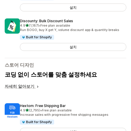
설치
Discounty: Bulk Discount Sales
별 5개 중
4.9
(1,187)
•
Free plan available
총 리뷰 1187개
Run BOGO, buy X get Y, volume discount app & quantity breaks
Built for Shopify
설치
스토어 디자인
코딩 없이 스토어를 맞춤 설정하세요
자세히 알아보기
Hextom: Free Shipping Bar
별 5개 중
4.9
(2,795)
•
Free plan available
총 리뷰 2795개
Increase sales with progressive free shipping messages
Built for Shopify