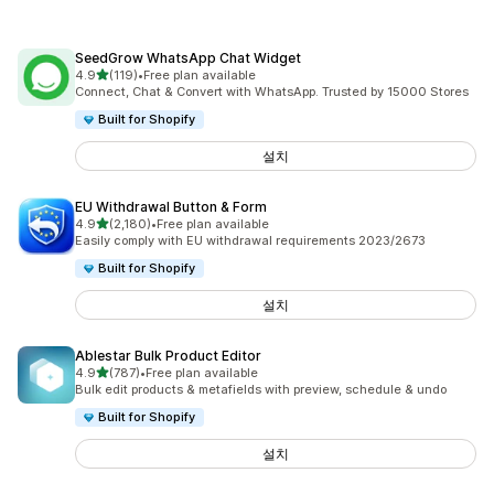
SeedGrow WhatsApp Chat Widget
별 5개 중
4.9
(119)
•
Free plan available
총 리뷰 119개
Connect, Chat & Convert with WhatsApp. Trusted by 15000 Stores
Built for Shopify
설치
EU Withdrawal Button & Form
별 5개 중
4.9
(2,180)
•
Free plan available
총 리뷰 2180개
Easily comply with EU withdrawal requirements 2023/2673
Built for Shopify
설치
Ablestar Bulk Product Editor
별 5개 중
4.9
(787)
•
Free plan available
총 리뷰 787개
Bulk edit products & metafields with preview, schedule & undo
Built for Shopify
설치