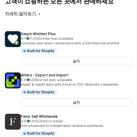
고객이 쇼핑하는 모든 곳에서 판매하세요
자세히 알아보기
Swym Wishlist Plus
별 5개 중
4.7
(1,343)
•
Free trial available
총 리뷰 1343개
Increase your store conversions with a full featured wishlist
Built for Shopify
설치
Altera ‑ Export and Import
별 5개 중
5.0
(206)
•
Free plan available
총 리뷰 206개
Import & export data with Excel or CSV. Matrixify compatible
Built for Shopify
설치
Faire: Sell Wholesale
별 5개 중
4.6
(413)
•
Free to install
총 리뷰 413개
Sell wholesale to independent retailers worldwide
Built for Shopify