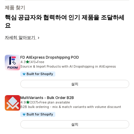
제품 찾기
핵심 공급자와 협력하여 인기 제품을 조달하세
요
자세히 알아보기
FD AliExpress Dropshipping POD
별 5개 중
4.3
(41)
•
Free
총 리뷰 41개
Source & Import Products with AI Dropshipping in AliExpress
Built for Shopify
설치
MultiVariants ‑ Bulk Order B2B
별 5개 중
4.9
(337)
•
Free plan available
총 리뷰 337개
B2B bulk ordering - mix & match variants with volume discount
Built for Shopify
설치