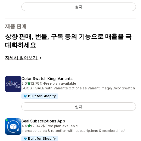
설치
제품 판매
상향 판매, 번들, 구독 등의 기능으로 매출을 극
대화하세요
자세히 알아보기
Color Swatch King: Variants
별 5개 중
5.0
(2,781)
•
Free plan available
총 리뷰 2781개
BOOST SALE with Variants Options as Variant Image/Color Swatch
Built for Shopify
설치
Seal Subscriptions App
별 5개 중
4.9
(2,942)
•
Free plan available
총 리뷰 2942개
Increase sales & retention with subscriptions & memberships!
Built for Shopify