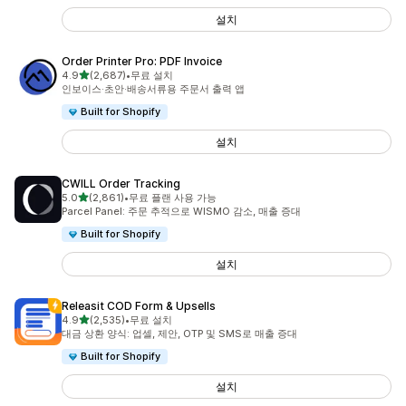
설치
Order Printer Pro: PDF Invoice
별 5개 중
4.9
(2,687)
•
무료 설치
총 리뷰 2687개
인보이스·초안·배송서류용 주문서 출력 앱
Built for Shopify
설치
CWILL Order Tracking
별 5개 중
5.0
(2,861)
•
무료 플랜 사용 가능
총 리뷰 2861개
Parcel Panel: 주문 추적으로 WISMO 감소, 매출 증대
Built for Shopify
설치
Releasit COD Form & Upsells
별 5개 중
4.9
(2,535)
•
무료 설치
총 리뷰 2535개
대금 상환 양식: 업셀, 제안, OTP 및 SMS로 매출 증대
Built for Shopify
설치