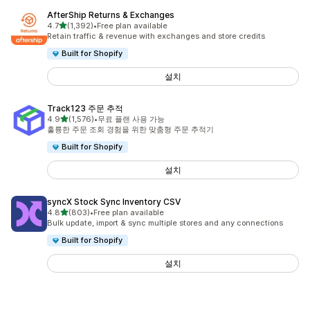
AfterShip Returns & Exchanges
별 5개 중
4.7
(1,392)
•
Free plan available
총 리뷰 1392개
Retain traffic & revenue with exchanges and store credits
Built for Shopify
설치
Track123 주문 추적
별 5개 중
4.9
(1,576)
•
무료 플랜 사용 가능
총 리뷰 1576개
훌륭한 주문 조회 경험을 위한 맞춤형 주문 추적기
Built for Shopify
설치
syncX Stock Sync Inventory CSV
별 5개 중
4.8
(803)
•
Free plan available
총 리뷰 803개
Bulk update, import & sync multiple stores and any connections
Built for Shopify
설치