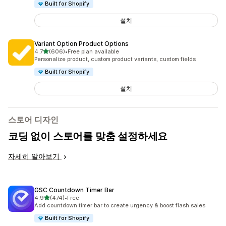
Built for Shopify
설치
Variant Option Product Options
별 5개 중
4.7
(606)
•
Free plan available
총 리뷰 606개
Personalize product, custom product variants, custom fields
Built for Shopify
설치
스토어 디자인
코딩 없이 스토어를 맞춤 설정하세요
자세히 알아보기
GSC Countdown Timer Bar
별 5개 중
4.9
(474)
•
Free
총 리뷰 474개
Add countdown timer bar to create urgency & boost flash sales
Built for Shopify