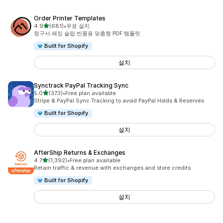
Order Printer Templates
별 5개 중
4.9
(681)
•
무료 설치
총 리뷰 681개
청구서·패킹 슬립·반품용 맞춤형 PDF 템플릿
Built for Shopify
설치
Synctrack PayPal Tracking Sync
별 5개 중
5.0
(373)
•
Free plan available
총 리뷰 373개
Stripe & PayPal Sync Tracking to avoid PayPal Holds & Reserves
Built for Shopify
설치
AfterShip Returns & Exchanges
별 5개 중
4.7
(1,392)
•
Free plan available
총 리뷰 1392개
Retain traffic & revenue with exchanges and store credits
Built for Shopify
설치