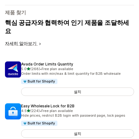
제품 찾기
핵심 공급자와 협력하여 인기 제품을 조달하세
요
자세히 알아보기
Avada Order Limits Quantity
별 5개 중
5.0
(268)
•
Free plan available
총 리뷰 268개
Order limits with min/max & limit quantity for B2B wholesale
Built for Shopify
설치
Easy Wholesale Lock for B2B
별 5개 중
4.5
(224)
•
Free plan available
총 리뷰 224개
Hide prices, restrict B2B login with password page, lock pages
Built for Shopify
설치