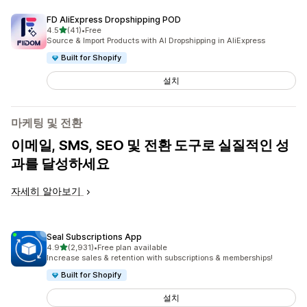
FD AliExpress Dropshipping POD
별 5개 중
4.5
(41)
•
Free
총 리뷰 41개
Source & Import Products with AI Dropshipping in AliExpress
Built for Shopify
설치
마케팅 및 전환
이메일, SMS, SEO 및 전환 도구로 실질적인 성
과를 달성하세요
자세히 알아보기
Seal Subscriptions App
별 5개 중
4.9
(2,931)
•
Free plan available
총 리뷰 2931개
Increase sales & retention with subscriptions & memberships!
Built for Shopify
설치