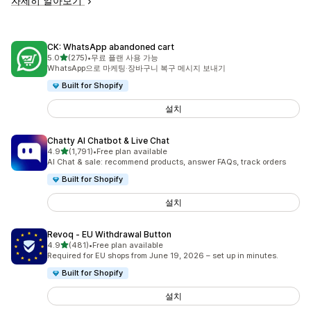
자세히 알아보기
CK: WhatsApp abandoned cart
별 5개 중
5.0
(275)
•
무료 플랜 사용 가능
총 리뷰 275개
WhatsApp으로 마케팅·장바구니 복구 메시지 보내기
Built for Shopify
설치
Chatty AI Chatbot & Live Chat
별 5개 중
4.9
(1,791)
•
Free plan available
총 리뷰 1791개
AI Chat & sale: recommend products, answer FAQs, track orders
Built for Shopify
설치
Revoq ‑ EU Withdrawal Button
별 5개 중
4.9
(481)
•
Free plan available
총 리뷰 481개
Required for EU shops from June 19, 2026 – set up in minutes.
Built for Shopify
설치