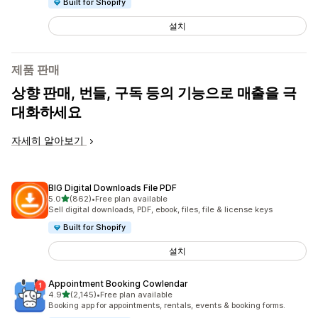
Built for Shopify
설치
제품 판매
상향 판매, 번들, 구독 등의 기능으로 매출을 극
대화하세요
자세히 알아보기
BIG Digital Downloads File PDF
별 5개 중
5.0
(862)
•
Free plan available
총 리뷰 862개
Sell digital downloads, PDF, ebook, files, file & license keys
Built for Shopify
설치
Appointment Booking Cowlendar
별 5개 중
4.9
(2,145)
•
Free plan available
총 리뷰 2145개
Booking app for appointments, rentals, events & booking forms.