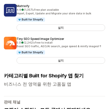
Matrixify
별 5개 중
4.9
(1,357)
•
Free plan available
총 리뷰 1357개
Import, Export, Update and Migrate your store data in bulk
Built for Shopify
설치
Tiny SEO Speed Image Optimizer
별 5개 중
5.0
(2,242)
•
Free to install
총 리뷰 2242개
Boost SEO traffic, AEO/AI search, page speed & minify images!↑
Built for Shopify
설치
카테고리별 Built for Shopify 앱 찾기
비즈니스 전 영역을 위한 고품질 앱
판매 채널