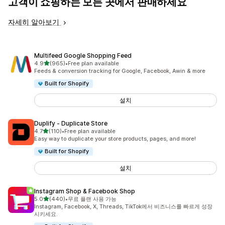
고객이 쇼핑하는 모든 곳에서 판매하세요
자세히 알아보기
Multifeed Google Shopping Feed
별 5개 중
4.9
(965)
•
Free plan available
총 리뷰 965개
Feeds & conversion tracking for Google, Facebook, Awin & more
Built for Shopify
설치
Duplify ‑ Duplicate Store
별 5개 중
4.7
(110)
•
Free plan available
총 리뷰 110개
Easy way to duplicate your store products, pages, and more!
Built for Shopify
설치
Instagram Shop & Facebook Shop
별 5개 중
5.0
(440)
•
무료 플랜 사용 가능
총 리뷰 440개
Instagram, Facebook, X, Threads, TikTok에서 비즈니스를 빠르게 성장
시키세요.