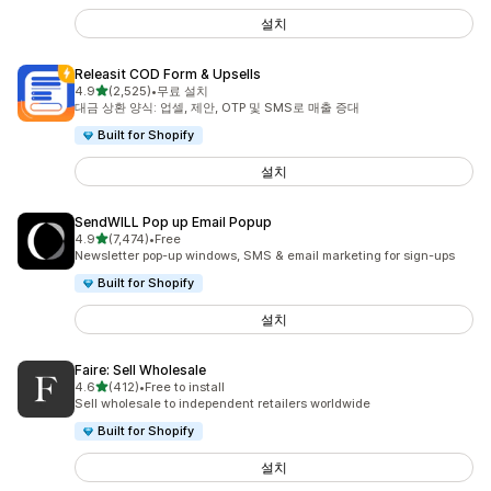
설치
Releasit COD Form & Upsells
별 5개 중
4.9
(2,525)
•
무료 설치
총 리뷰 2525개
대금 상환 양식: 업셀, 제안, OTP 및 SMS로 매출 증대
Built for Shopify
설치
SendWILL Pop up Email Popup
별 5개 중
4.9
(7,474)
•
Free
총 리뷰 7474개
Newsletter pop-up windows, SMS & email marketing for sign-ups
Built for Shopify
설치
Faire: Sell Wholesale
별 5개 중
4.6
(412)
•
Free to install
총 리뷰 412개
Sell wholesale to independent retailers worldwide
Built for Shopify
설치