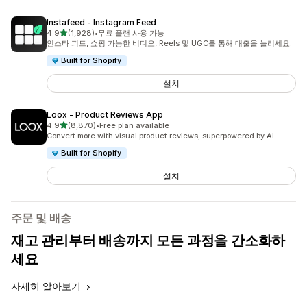
Instafeed ‑ Instagram Feed
별 5개 중
4.9
(1,928)
•
무료 플랜 사용 가능
총 리뷰 1928개
인스타 피드, 쇼핑 가능한 비디오, Reels 및 UGC를 통해 매출을 늘리세요.
Built for Shopify
설치
Loox ‑ Product Reviews App
별 5개 중
4.9
(8,870)
•
Free plan available
총 리뷰 8870개
Convert more with visual product reviews, superpowered by AI
Built for Shopify
설치
주문 및 배송
재고 관리부터 배송까지 모든 과정을 간소화하
세요
자세히 알아보기