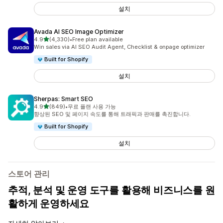
설치
Avada AI SEO Image Optimizer
별 5개 중
4.9
(4,330)
•
Free plan available
총 리뷰 4330개
Win sales via AI SEO Audit Agent, Checklist & onpage optimizer
Built for Shopify
설치
Sherpas: Smart SEO
별 5개 중
4.9
(849)
•
무료 플랜 사용 가능
총 리뷰 849개
향상된 SEO 및 페이지 속도를 통해 트래픽과 판매를 촉진합니다.
Built for Shopify
설치
스토어 관리
추적, 분석 및 운영 도구를 활용해 비즈니스를 원
활하게 운영하세요