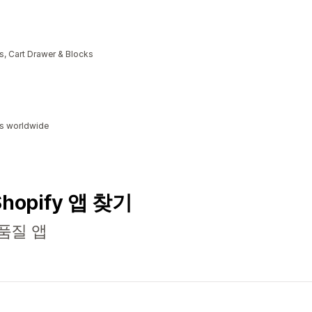
, Cart Drawer & Blocks
ds worldwide
Shopify 앱 찾기
품질 앱