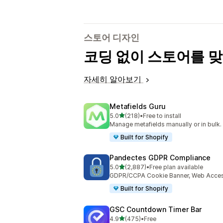
스토어 디자인
코딩 없이 스토어를 
자세히 알아보기
Metafields Guru
별 5개 중
5.0
(218)
•
Free to install
총 리뷰 218개
Manage metafields manually or in bulk.
Built for Shopify
Pandectes GDPR Compliance
별 5개 중
5.0
(2,887)
•
Free plan available
총 리뷰 2887개
GDPR/CCPA Cookie Banner, Web Accessi
Built for Shopify
GSC Countdown Timer Bar
별 5개 중
4.9
(475)
•
Free
총 리뷰 475개