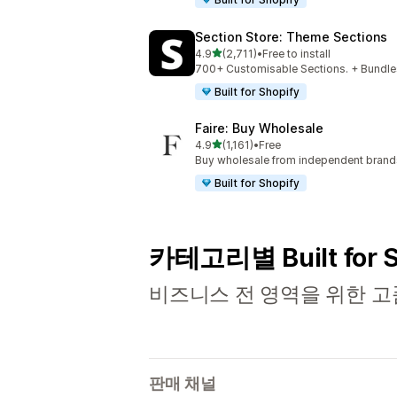
Section Store: Theme Sections
별 5개 중
4.9
(2,711)
•
Free to install
총 리뷰 2711개
700+ Customisable Sections. + Bundles
Built for Shopify
Faire: Buy Wholesale
별 5개 중
4.9
(1,161)
•
Free
총 리뷰 1161개
Buy wholesale from independent bran
Built for Shopify
카테고리별 Built for 
비즈니스 전 영역을 위한 고
판매 채널