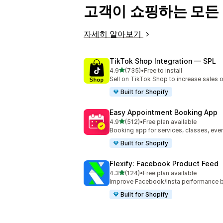
고객이 쇼핑하는 모든
자세히 알아보기
TikTok Shop Integration — SPL
별 5개 중
4.9
(735)
•
Free to install
총 리뷰 735개
Sell on TikTok Shop to increase sales 
Built for Shopify
Easy Appointment Booking App
별 5개 중
4.9
(512)
•
Free plan available
총 리뷰 512개
Booking app for services, classes, even
Built for Shopify
Flexify: Facebook Product Feed
별 5개 중
4.3
(124)
•
Free plan available
총 리뷰 124개
Improve Facebook/Insta performance b
Built for Shopify