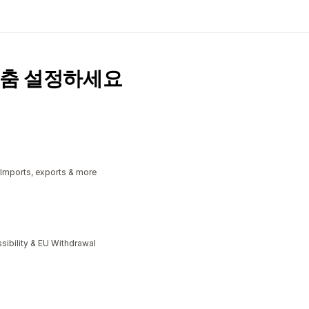
맞춤 설정하세요
 Imports, exports & more
bility & EU Withdrawal