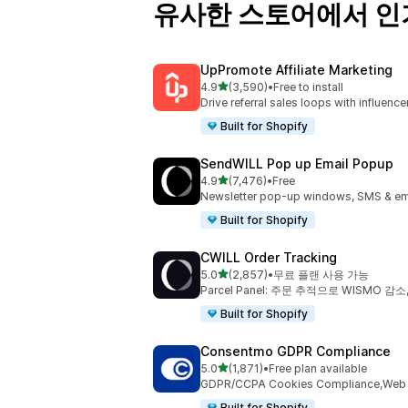
유사한 스토어에서 인
UpPromote Affiliate Marketing
별 5개 중
4.9
(3,590)
•
Free to install
총 리뷰 3590개
Drive referral sales loops with influence
Built for Shopify
SendWILL Pop up Email Popup
별 5개 중
4.9
(7,476)
•
Free
총 리뷰 7476개
Newsletter pop-up windows, SMS & ema
Built for Shopify
CWILL Order Tracking
별 5개 중
5.0
(2,857)
•
무료 플랜 사용 가능
총 리뷰 2857개
Parcel Panel: 주문 추적으로 WISMO 감
Built for Shopify
Consentmo GDPR Compliance
별 5개 중
5.0
(1,871)
•
Free plan available
총 리뷰 1871개
GDPR/CCPA Cookies Compliance,Web Ac
Built for Shopify