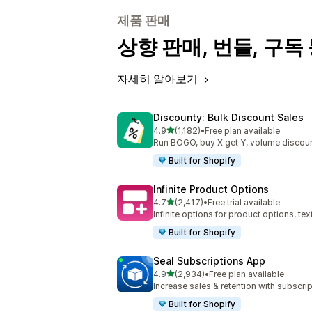
제품 판매
상향 판매, 번들, 구
자세히 알아보기
Discounty: Bulk Discount Sales
별 5개 중
4.9
(1,182)
•
Free plan available
총 리뷰 1182개
Run BOGO, buy X get Y, volume discoun
Built for Shopify
Infinite Product Options
별 5개 중
4.7
(2,417)
•
Free trial available
총 리뷰 2417개
Infinite options for product options, te
Built for Shopify
Seal Subscriptions App
별 5개 중
4.9
(2,934)
•
Free plan available
총 리뷰 2934개
Increase sales & retention with subscr
Built for Shopify