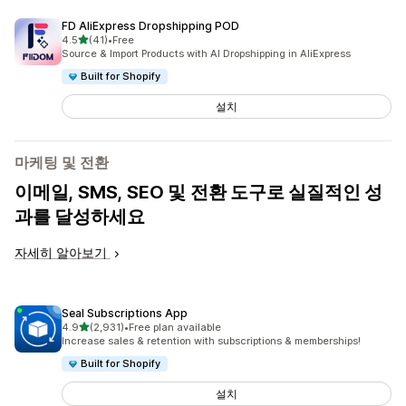
FD AliExpress Dropshipping POD
별 5개 중
4.5
(41)
•
Free
총 리뷰 41개
Source & Import Products with AI Dropshipping in AliExpress
Built for Shopify
설치
마케팅 및 전환
이메일, SMS, SEO 및 전환 도구로 실질적인 성
과를 달성하세요
자세히 알아보기
Seal Subscriptions App
별 5개 중
4.9
(2,931)
•
Free plan available
총 리뷰 2931개
Increase sales & retention with subscriptions & memberships!
Built for Shopify
설치