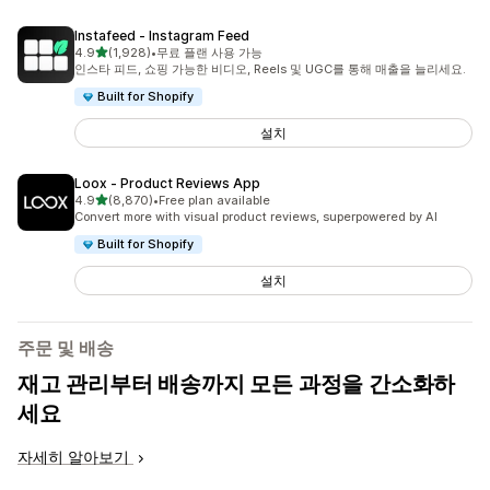
Instafeed ‑ Instagram Feed
별 5개 중
4.9
(1,928)
•
무료 플랜 사용 가능
총 리뷰 1928개
인스타 피드, 쇼핑 가능한 비디오, Reels 및 UGC를 통해 매출을 늘리세요.
Built for Shopify
설치
Loox ‑ Product Reviews App
별 5개 중
4.9
(8,870)
•
Free plan available
총 리뷰 8870개
Convert more with visual product reviews, superpowered by AI
Built for Shopify
설치
주문 및 배송
재고 관리부터 배송까지 모든 과정을 간소화하
세요
자세히 알아보기