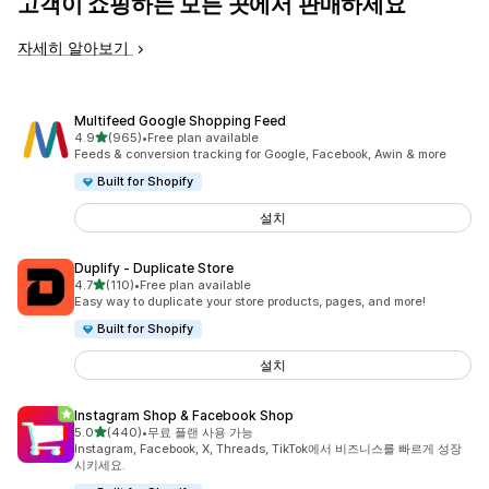
고객이 쇼핑하는 모든 곳에서 판매하세요
자세히 알아보기
Multifeed Google Shopping Feed
별 5개 중
4.9
(965)
•
Free plan available
총 리뷰 965개
Feeds & conversion tracking for Google, Facebook, Awin & more
Built for Shopify
설치
Duplify ‑ Duplicate Store
별 5개 중
4.7
(110)
•
Free plan available
총 리뷰 110개
Easy way to duplicate your store products, pages, and more!
Built for Shopify
설치
Instagram Shop & Facebook Shop
별 5개 중
5.0
(440)
•
무료 플랜 사용 가능
총 리뷰 440개
Instagram, Facebook, X, Threads, TikTok에서 비즈니스를 빠르게 성장
시키세요.