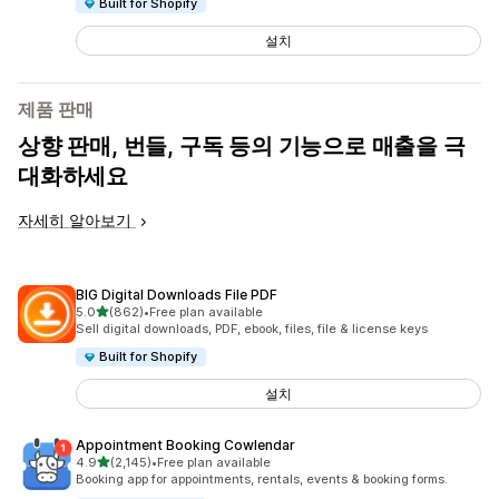
Built for Shopify
설치
제품 판매
상향 판매, 번들, 구독 등의 기능으로 매출을 극
대화하세요
자세히 알아보기
BIG Digital Downloads File PDF
별 5개 중
5.0
(862)
•
Free plan available
총 리뷰 862개
Sell digital downloads, PDF, ebook, files, file & license keys
Built for Shopify
설치
Appointment Booking Cowlendar
별 5개 중
4.9
(2,145)
•
Free plan available
총 리뷰 2145개
Booking app for appointments, rentals, events & booking forms.