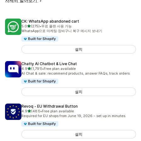
자세히 알아보기
CK: WhatsApp abandoned cart
별 5개 중
5.0
(275)
•
무료 플랜 사용 가능
총 리뷰 275개
WhatsApp으로 마케팅·장바구니 복구 메시지 보내기
Built for Shopify
설치
Chatty AI Chatbot & Live Chat
별 5개 중
4.9
(1,791)
•
Free plan available
총 리뷰 1791개
AI Chat & sale: recommend products, answer FAQs, track orders
Built for Shopify
설치
Revoq ‑ EU Withdrawal Button
별 5개 중
4.9
(481)
•
Free plan available
총 리뷰 481개
Required for EU shops from June 19, 2026 – set up in minutes.
Built for Shopify
설치