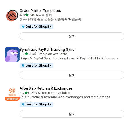
Order Printer Templates
별 5개 중
4.9
(681)
•
무료 설치
총 리뷰 681개
청구서·패킹 슬립·반품용 맞춤형 PDF 템플릿
Built for Shopify
설치
Synctrack PayPal Tracking Sync
별 5개 중
5.0
(373)
•
Free plan available
총 리뷰 373개
Stripe & PayPal Sync Tracking to avoid PayPal Holds & Reserves
Built for Shopify
설치
AfterShip Returns & Exchanges
별 5개 중
4.7
(1,392)
•
Free plan available
총 리뷰 1392개
Retain traffic & revenue with exchanges and store credits
Built for Shopify
설치