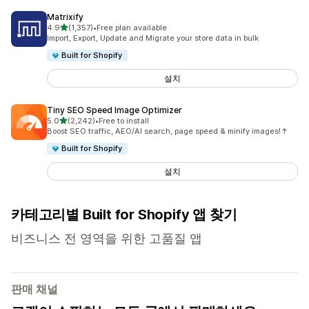
Matrixify
별 5개 중
4.9
(1,357)
•
Free plan available
총 리뷰 1357개
Import, Export, Update and Migrate your store data in bulk
Built for Shopify
설치
Tiny SEO Speed Image Optimizer
별 5개 중
5.0
(2,242)
•
Free to install
총 리뷰 2242개
Boost SEO traffic, AEO/AI search, page speed & minify images!↑
Built for Shopify
설치
카테고리별 Built for Shopify 앱 찾기
비즈니스 전 영역을 위한 고품질 앱
판매 채널