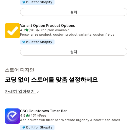
Built for Shopify
설치
Variant Option Product Options
별 5개 중
4.7
(606)
•
Free plan available
총 리뷰 606개
Personalize product, custom product variants, custom fields
Built for Shopify
설치
스토어 디자인
코딩 없이 스토어를 맞춤 설정하세요
자세히 알아보기
GSC Countdown Timer Bar
별 5개 중
4.9
(474)
•
Free
총 리뷰 474개
Add countdown timer bar to create urgency & boost flash sales
Built for Shopify