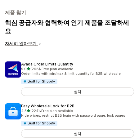
제품 찾기
핵심 공급자와 협력하여 인기 제품을 조달하세
요
자세히 알아보기
Avada Order Limits Quantity
별 5개 중
5.0
(268)
•
Free plan available
총 리뷰 268개
Order limits with min/max & limit quantity for B2B wholesale
Built for Shopify
설치
Easy Wholesale Lock for B2B
별 5개 중
4.5
(224)
•
Free plan available
총 리뷰 224개
Hide prices, restrict B2B login with password page, lock pages
Built for Shopify
설치