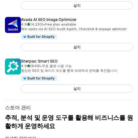
설치
Avada AI SEO Image Optimizer
별 5개 중
4.9
(4,330)
•
Free plan available
총 리뷰 4330개
Win sales via AI SEO Audit Agent, Checklist & onpage optimizer
Built for Shopify
설치
Sherpas: Smart SEO
별 5개 중
4.9
(849)
•
무료 플랜 사용 가능
총 리뷰 849개
향상된 SEO 및 페이지 속도를 통해 트래픽과 판매를 촉진합니다.
Built for Shopify
설치
스토어 관리
추적, 분석 및 운영 도구를 활용해 비즈니스를 원
활하게 운영하세요