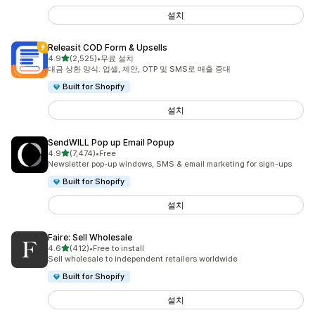
설치
Releasit COD Form & Upsells
별 5개 중
4.9
(2,525)
•
무료 설치
총 리뷰 2525개
대금 상환 양식: 업셀, 제안, OTP 및 SMS로 매출 증대
Built for Shopify
설치
SendWILL Pop up Email Popup
별 5개 중
4.9
(7,474)
•
Free
총 리뷰 7474개
Newsletter pop-up windows, SMS & email marketing for sign-ups
Built for Shopify
설치
Faire: Sell Wholesale
별 5개 중
4.6
(412)
•
Free to install
총 리뷰 412개
Sell wholesale to independent retailers worldwide
Built for Shopify
설치