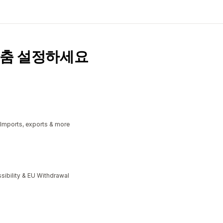
맞춤 설정하세요
 Imports, exports & more
bility & EU Withdrawal