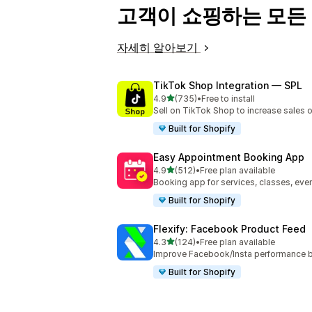
고객이 쇼핑하는 모든
자세히 알아보기
TikTok Shop Integration — SPL
별 5개 중
4.9
(735)
•
Free to install
총 리뷰 735개
Sell on TikTok Shop to increase sales 
Built for Shopify
Easy Appointment Booking App
별 5개 중
4.9
(512)
•
Free plan available
총 리뷰 512개
Booking app for services, classes, even
Built for Shopify
Flexify: Facebook Product Feed
별 5개 중
4.3
(124)
•
Free plan available
총 리뷰 124개
Improve Facebook/Insta performance b
Built for Shopify