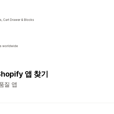
, Cart Drawer & Blocks
ds worldwide
Shopify 앱 찾기
품질 앱