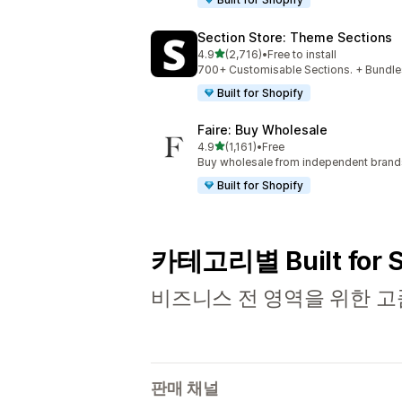
Section Store: Theme Sections
별 5개 중
4.9
(2,716)
•
Free to install
총 리뷰 2716개
700+ Customisable Sections. + Bundles
Built for Shopify
Faire: Buy Wholesale
별 5개 중
4.9
(1,161)
•
Free
총 리뷰 1161개
Buy wholesale from independent bran
Built for Shopify
카테고리별 Built for 
비즈니스 전 영역을 위한 고
판매 채널