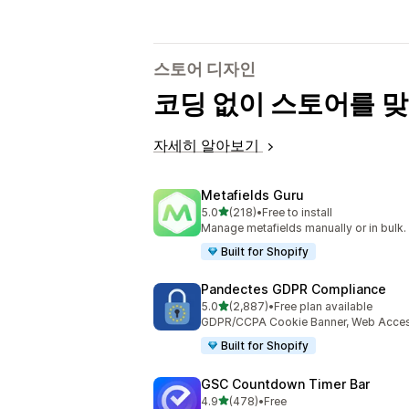
스토어 디자인
코딩 없이 스토어를 
자세히 알아보기
Metafields Guru
별 5개 중
5.0
(218)
•
Free to install
총 리뷰 218개
Manage metafields manually or in bulk.
Built for Shopify
Pandectes GDPR Compliance
별 5개 중
5.0
(2,887)
•
Free plan available
총 리뷰 2887개
GDPR/CCPA Cookie Banner, Web Accessi
Built for Shopify
GSC Countdown Timer Bar
별 5개 중
4.9
(478)
•
Free
총 리뷰 478개