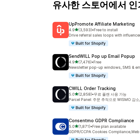
유사한 스토어에서 인
UpPromote Affiliate Marketing
별 5개 중
4.9
(3,593)
•
Free to install
총 리뷰 3593개
Drive referral sales loops with influence
Built for Shopify
SendWILL Pop up Email Popup
별 5개 중
4.9
(7,476)
•
Free
총 리뷰 7476개
Newsletter pop-up windows, SMS & ema
Built for Shopify
CWILL Order Tracking
별 5개 중
5.0
(2,858)
•
무료 플랜 사용 가능
총 리뷰 2858개
Parcel Panel: 주문 추적으로 WISMO 감
Built for Shopify
Consentmo GDPR Compliance
별 5개 중
5.0
(1,871)
•
Free plan available
총 리뷰 1871개
GDPR/CCPA Cookies Compliance,Web Ac
Built for Shopify