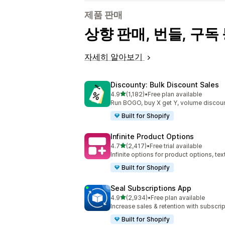
제품 판매
상향 판매, 번들, 구
자세히 알아보기
Discounty: Bulk Discount Sales
별 5개 중
4.9
(1,182)
•
Free plan available
총 리뷰 1182개
Run BOGO, buy X get Y, volume discoun
Built for Shopify
Infinite Product Options
별 5개 중
4.7
(2,417)
•
Free trial available
총 리뷰 2417개
Infinite options for product options, te
Built for Shopify
Seal Subscriptions App
별 5개 중
4.9
(2,934)
•
Free plan available
총 리뷰 2934개
Increase sales & retention with subscr
Built for Shopify