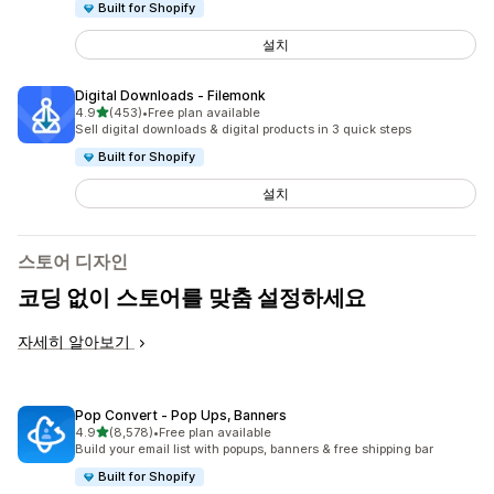
Built for Shopify
설치
Digital Downloads ‑ Filemonk
별 5개 중
4.9
(453)
•
Free plan available
총 리뷰 453개
Sell digital downloads & digital products in 3 quick steps
Built for Shopify
설치
스토어 디자인
코딩 없이 스토어를 맞춤 설정하세요
자세히 알아보기
Pop Convert ‑ Pop Ups, Banners
별 5개 중
4.9
(8,578)
•
Free plan available
총 리뷰 8578개
Build your email list with popups, banners & free shipping bar
Built for Shopify