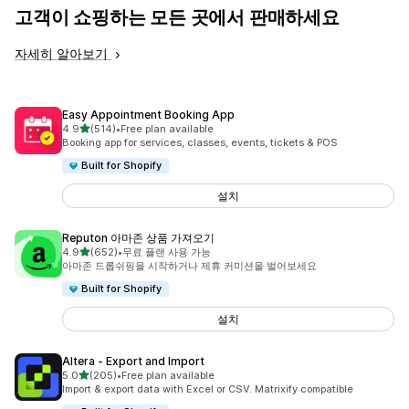
고객이 쇼핑하는 모든 곳에서 판매하세요
자세히 알아보기
Easy Appointment Booking App
별 5개 중
4.9
(514)
•
Free plan available
총 리뷰 514개
Booking app for services, classes, events, tickets & POS
Built for Shopify
설치
Reputon 아마존 상품 가져오기
별 5개 중
4.9
(652)
•
무료 플랜 사용 가능
총 리뷰 652개
아마존 드롭쉬핑을 시작하거나 제휴 커미션을 벌어보세요
Built for Shopify
설치
Altera ‑ Export and Import
별 5개 중
5.0
(205)
•
Free plan available
총 리뷰 205개
Import & export data with Excel or CSV. Matrixify compatible