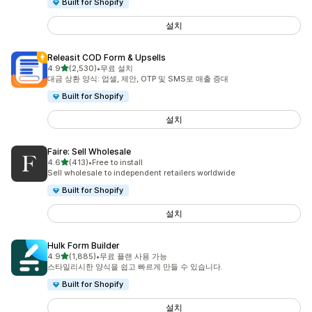
Built for Shopify
설치
Releasit COD Form & Upsells
별 5개 중
4.9
(2,530)
•
무료 설치
총 리뷰 2530개
대금 상환 양식: 업셀, 제안, OTP 및 SMS로 매출 증대
Built for Shopify
설치
Faire: Sell Wholesale
별 5개 중
4.6
(413)
•
Free to install
총 리뷰 413개
Sell wholesale to independent retailers worldwide
Built for Shopify
설치
Hulk Form Builder
별 5개 중
4.9
(1,885)
•
무료 플랜 사용 가능
총 리뷰 1885개
스타일리시한 양식을 쉽고 빠르게 만들 수 있습니다.
Built for Shopify
설치