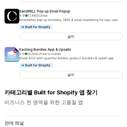
SendWILL Pop up Email Popup
별 5개 중
4.9
(7,480)
•
Free
총 리뷰 7480개
Newsletter pop-up windows, SMS & email marketing for sign-ups
Built for Shopify
설치
Kaching Bundles App & Upsells
별 5개 중
5.0
(5,106)
•
Free to install
총 리뷰 5106개
Boost AOV with quantity breaks, product bundles & upsell app
Built for Shopify
설치
카테고리별 Built for Shopify 앱 찾기
비즈니스 전 영역을 위한 고품질 앱
판매 채널