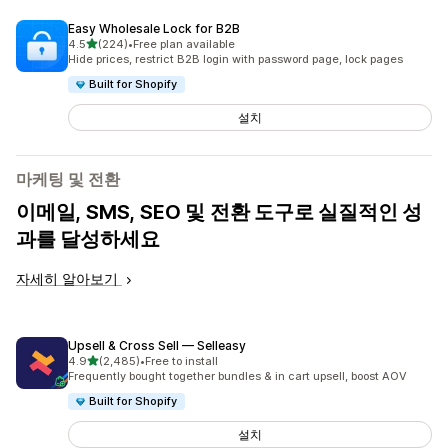
Easy Wholesale Lock for B2B
별 5개 중
4.5
(224)
•
Free plan available
총 리뷰 224개
Hide prices, restrict B2B login with password page, lock pages
Built for Shopify
설치
마케팅 및 전환
이메일, SMS, SEO 및 전환 도구로 실질적인 성
과를 달성하세요
자세히 알아보기
Upsell & Cross Sell — Selleasy
별 5개 중
4.9
(2,485)
•
Free to install
총 리뷰 2485개
Frequently bought together bundles & in cart upsell, boost AOV
Built for Shopify
설치