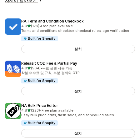
자세히 알아보기
RA Term and Condition Checkbox
별 5개 중
4.9
(178)
•
Free plan available
총 리뷰 178개
Terms and conditions checkbox checkout rules, age verification
Built for Shopify
설치
Releasit COD Fee & Partial Pay
별 5개 중
4.8
(564)
•
무료 플랜 사용 가능
총 리뷰 564개
착불 수수료 및 규칙, 부분 결제와 OTP
Built for Shopify
설치
NA Bulk Price Editor
별 5개 중
4.8
(223)
•
Free plan available
총 리뷰 223개
Easy bulk price edits, flash sales, and scheduled sales
Built for Shopify
설치