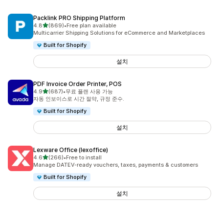
Packlink PRO Shipping Platform
별 5개 중
4.8
(869)
•
Free plan available
총 리뷰 869개
Multicarrier Shipping Solutions for eCommerce and Marketplaces
Built for Shopify
설치
PDF Invoice Order Printer, POS
별 5개 중
4.9
(687)
•
무료 플랜 사용 가능
총 리뷰 687개
자동 인보이스로 시간 절약, 규정 준수.
Built for Shopify
설치
Lexware Office (lexoffice)
별 5개 중
4.6
(266)
•
Free to install
총 리뷰 266개
Manage DATEV-ready vouchers, taxes, payments & customers
Built for Shopify
설치