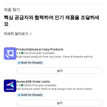
제품 찾기
핵심 공급자와 협력하여 인기 제품을 조달하세
요
자세히 알아보기
ProductUpload.ai Copy Products
별 5개 중
4.8
(33)
•
Free plan available
총 리뷰 33개
Bulk import products from any store, Clone & Rewrite with AI
Built for Shopify
설치
Avada B2B Order Limits
별 5개 중
5.0
(269)
•
Free plan available
총 리뷰 269개
Set minimum order limits to stop margin loss on small orders
Built for Shopify
설치