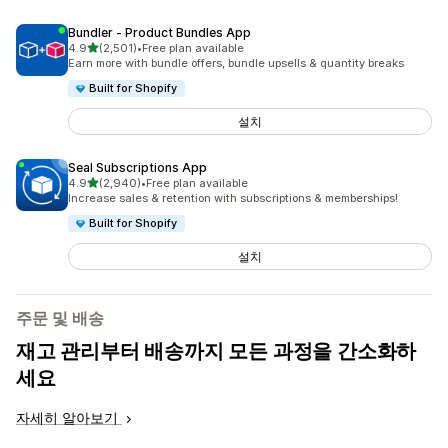
Bundler ‑ Product Bundles App
별 5개 중
4.9
(2,501)
•
Free plan available
총 리뷰 2501개
Earn more with bundle offers, bundle upsells & quantity breaks
Built for Shopify
설치
Seal Subscriptions App
별 5개 중
4.9
(2,940)
•
Free plan available
총 리뷰 2940개
Increase sales & retention with subscriptions & memberships!
Built for Shopify
설치
주문 및 배송
재고 관리부터 배송까지 모든 과정을 간소화하
세요
자세히 알아보기