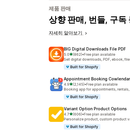
제품 판매
상향 판매, 번들, 구
자세히 알아보기
BIG Digital Downloads File PDF
별 5개 중
5.0
(862)
•
Free plan available
총 리뷰 862개
Sell digital downloads, PDF, ebook, files
Built for Shopify
Appointment Booking Cowlendar
별 5개 중
4.9
(2,145)
•
Free plan available
총 리뷰 2145개
Booking app for appointments, rentals,
Built for Shopify
Variant Option Product Options
별 5개 중
4.7
(606)
•
Free plan available
총 리뷰 606개
Personalize product, custom product va
Built for Shopify