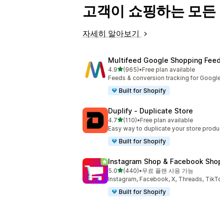
고객이 쇼핑하는 모든
자세히 알아보기
Multifeed Google Shopping Fee
별 5개 중
4.9
(965)
•
Free plan available
총 리뷰 965개
Feeds & conversion tracking for Googl
Built for Shopify
Duplify ‑ Duplicate Store
별 5개 중
4.7
(110)
•
Free plan available
총 리뷰 110개
Easy way to duplicate your store produ
Built for Shopify
Instagram Shop & Facebook Sho
별 5개 중
5.0
(440)
•
무료 플랜 사용 가능
총 리뷰 440개
Instagram, Facebook, X, Thread
Built for Shopify