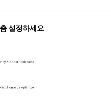
맞춤 설정하세요
ncy & boost flash sales
klist & onpage optimizer