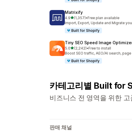
Matrixify
별 5개 중
4.9
(1,357)
•
Free plan available
총 리뷰 1357개
Import, Export, Update and Migrate your
Built for Shopify
Tiny SEO Speed Image Optimize
별 5개 중
5.0
(2,242)
•
Free to install
총 리뷰 2242개
Boost SEO traffic, AEO/AI search, pag
Built for Shopify
카테고리별 Built for 
비즈니스 전 영역을 위한 고
판매 채널