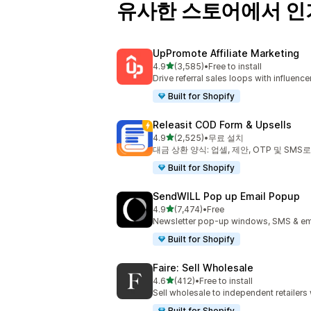
유사한 스토어에서 인
UpPromote Affiliate Marketing
별 5개 중
4.9
(3,585)
•
Free to install
총 리뷰 3585개
Drive referral sales loops with influence
Built for Shopify
Releasit COD Form & Upsells
별 5개 중
4.9
(2,525)
•
무료 설치
총 리뷰 2525개
대금 상환 양식: 업셀, 제안, OTP 및 SMS
Built for Shopify
SendWILL Pop up Email Popup
별 5개 중
4.9
(7,474)
•
Free
총 리뷰 7474개
Newsletter pop-up windows, SMS & ema
Built for Shopify
Faire: Sell Wholesale
별 5개 중
4.6
(412)
•
Free to install
총 리뷰 412개
Sell wholesale to independent retailer
Built for Shopify