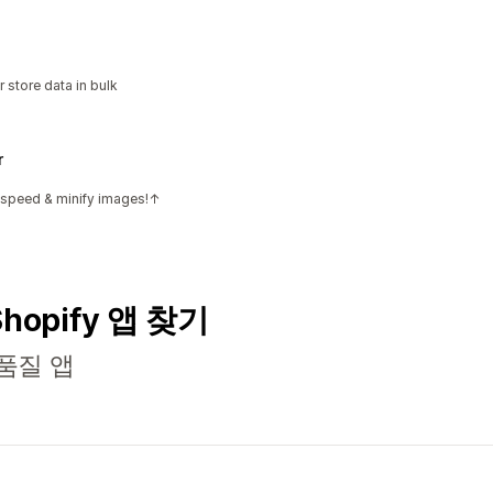
 store data in bulk
r
e speed & minify images!↑
Shopify 앱 찾기
품질 앱