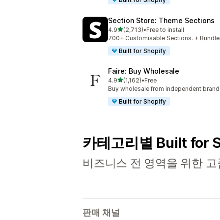
Section Store: Theme Sections
별 5개 중
4.9
(2,713)
•
Free to install
총 리뷰 2713개
700+ Customisable Sections. + Bundles
Built for Shopify
Faire: Buy Wholesale
별 5개 중
4.9
(1,162)
•
Free
총 리뷰 1162개
Buy wholesale from independent bran
Built for Shopify
카테고리별 Built for 
비즈니스 전 영역을 위한 고
판매 채널