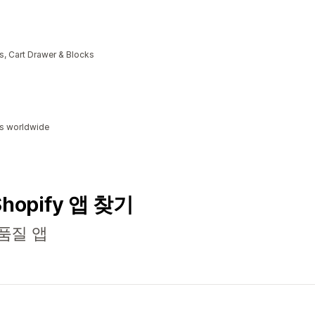
, Cart Drawer & Blocks
ds worldwide
Shopify 앱 찾기
품질 앱