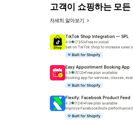
고객이 쇼핑하는 모든
자세히 알아보기
TikTok Shop Integration — SPL
별 5개 중
4.9
(735)
•
Free to install
총 리뷰 735개
Sell on TikTok Shop to increase sales 
Built for Shopify
Easy Appointment Booking App
별 5개 중
4.9
(512)
•
Free plan available
총 리뷰 512개
Booking app for services, classes, even
Built for Shopify
Flexify: Facebook Product Feed
별 5개 중
4.3
(124)
•
Free plan available
총 리뷰 124개
Improve Facebook/Insta performance b
Built for Shopify