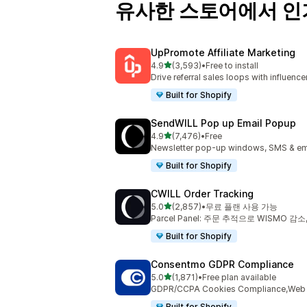
유사한 스토어에서 인
UpPromote Affiliate Marketing
별 5개 중
4.9
(3,593)
•
Free to install
총 리뷰 3593개
Drive referral sales loops with influence
Built for Shopify
SendWILL Pop up Email Popup
별 5개 중
4.9
(7,476)
•
Free
총 리뷰 7476개
Newsletter pop-up windows, SMS & ema
Built for Shopify
CWILL Order Tracking
별 5개 중
5.0
(2,857)
•
무료 플랜 사용 가능
총 리뷰 2857개
Parcel Panel: 주문 추적으로 WISMO 감
Built for Shopify
Consentmo GDPR Compliance
별 5개 중
5.0
(1,871)
•
Free plan available
총 리뷰 1871개
GDPR/CCPA Cookies Compliance,Web Ac
Built for Shopify