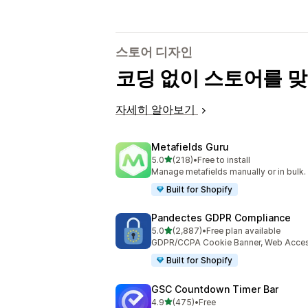
스토어 디자인
코딩 없이 스토어를 
자세히 알아보기
Metafields Guru
별 5개 중
5.0
(218)
•
Free to install
총 리뷰 218개
Manage metafields manually or in bulk.
Built for Shopify
Pandectes GDPR Compliance
별 5개 중
5.0
(2,887)
•
Free plan available
총 리뷰 2887개
GDPR/CCPA Cookie Banner, Web Accessi
Built for Shopify
GSC Countdown Timer Bar
별 5개 중
4.9
(475)
•
Free
총 리뷰 475개