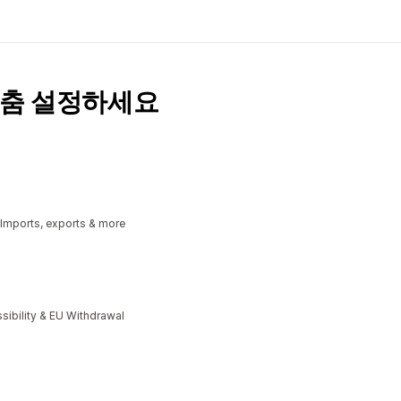
맞춤 설정하세요
 Imports, exports & more
bility & EU Withdrawal