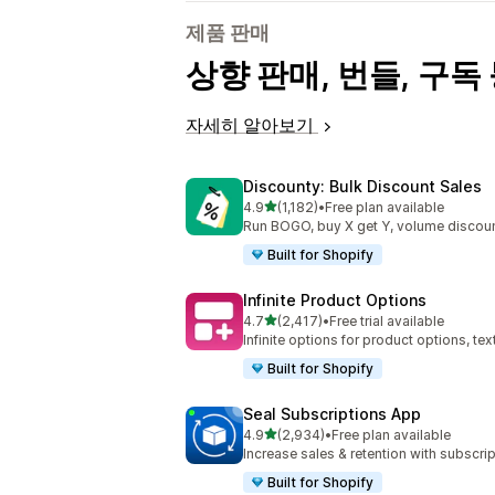
제품 판매
상향 판매, 번들, 구
자세히 알아보기
Discounty: Bulk Discount Sales
별 5개 중
4.9
(1,182)
•
Free plan available
총 리뷰 1182개
Run BOGO, buy X get Y, volume discoun
Built for Shopify
Infinite Product Options
별 5개 중
4.7
(2,417)
•
Free trial available
총 리뷰 2417개
Infinite options for product options, te
Built for Shopify
Seal Subscriptions App
별 5개 중
4.9
(2,934)
•
Free plan available
총 리뷰 2934개
Increase sales & retention with subscr
Built for Shopify