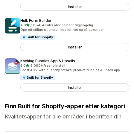
Installer
Hulk Form Builder
av 5 stjerner
4,9
(1 884)
•
Gratis abonnement tilgjengelig
Totalt 1884 omtaler
Opprett stilige skjemaer med letthet og på sekunder.
Built for Shopify
Installer
Kaching Bundles App & Upsells
av 5 stjerner
5,0
(5 090)
•
Free to install
Totalt 5090 omtaler
Boost AOV with quantity breaks, product bundles & upsell app
Built for Shopify
Installer
Finn Built for Shopify-apper etter kategori
Kvalitetsapper for alle områder i bedriften din