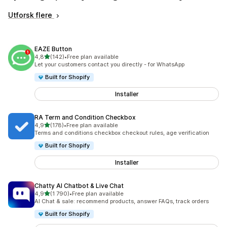
Utforsk flere
EAZE Button
av 5 stjerner
4,8
(142)
•
Free plan available
Totalt 142 omtaler
Let your customers contact you directly - for WhatsApp
Built for Shopify
Installer
RA Term and Condition Checkbox
av 5 stjerner
4,9
(178)
•
Free plan available
Totalt 178 omtaler
Terms and conditions checkbox checkout rules, age verification
Built for Shopify
Installer
Chatty AI Chatbot & Live Chat
av 5 stjerner
4,9
(1 790)
•
Free plan available
Totalt 1790 omtaler
AI Chat & sale: recommend products, answer FAQs, track orders
Built for Shopify