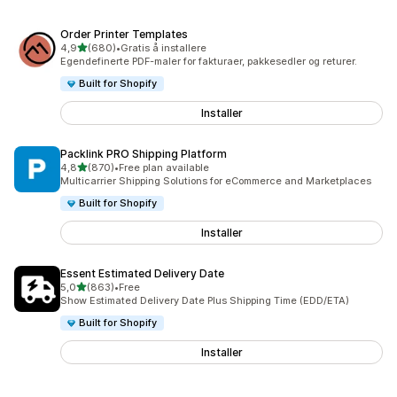
Order Printer Templates
av 5 stjerner
4,9
(680)
•
Gratis å installere
Totalt 680 omtaler
Egendefinerte PDF-maler for fakturaer, pakkesedler og returer.
Built for Shopify
Installer
Packlink PRO Shipping Platform
av 5 stjerner
4,8
(870)
•
Free plan available
Totalt 870 omtaler
Multicarrier Shipping Solutions for eCommerce and Marketplaces
Built for Shopify
Installer
Essent Estimated Delivery Date
av 5 stjerner
5,0
(863)
•
Free
Totalt 863 omtaler
Show Estimated Delivery Date Plus Shipping Time (EDD/ETA)
Built for Shopify
Installer