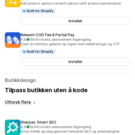
Totalt 446 omtaler
Add product options variants options with product personalizer
Built for Shopify
Installer
Releasit COD Fee & Partial Pay
av 5 stjerner
4,8
(564)
•
Gratis abonnement tilgjengelig
Totalt 564 omtaler
Cash on Delivery gebyrer og regler med delbetalinger og OTP
Built for Shopify
Installer
Butikkdesign
Tilpass butikken uten å kode
Utforsk flere
Sherpas: Smart SEO
av 5 stjerner
4,9
(849)
•
Gratis abonnement tilgjengelig
Totalt 849 omtaler
Drive trafikk og salg gjennom forbedret SEO og sidehastighet.