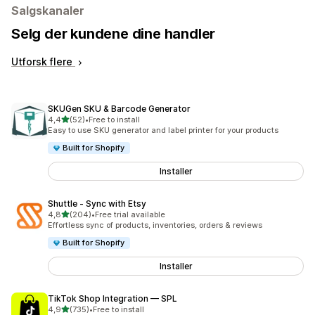
Salgskanaler
Selg der kundene dine handler
Utforsk flere
SKUGen SKU & Barcode Generator
av 5 stjerner
4,4
(52)
•
Free to install
Totalt 52 omtaler
Easy to use SKU generator and label printer for your products
Built for Shopify
Installer
Shuttle ‑ Sync with Etsy
av 5 stjerner
4,8
(204)
•
Free trial available
Totalt 204 omtaler
Effortless sync of products, inventories, orders & reviews
Built for Shopify
Installer
TikTok Shop Integration — SPL
av 5 stjerner
4,9
(735)
•
Free to install
Totalt 735 omtaler