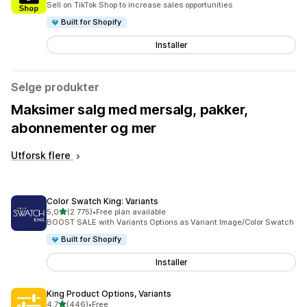
Sell on TikTok Shop to increase sales opportunities
Built for Shopify
Installer
Selge produkter
Maksimer salg med mersalg, pakker,
abonnementer og mer
Utforsk flere
Color Swatch King: Variants
av 5 stjerner
5,0
(2 775)
•
Free plan available
Totalt 2775 omtaler
BOOST SALE with Variants Options as Variant Image/Color Swatch
Built for Shopify
Installer
King Product Options, Variants
av 5 stjerner
4,7
(446)
•
Free