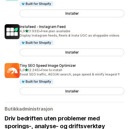
Built for Shopify
Installer
Instafeed ‑ Instagram Feed
av 5 stjerner
4,9
(1 933)
•
Free plan available
Totalt 1933 omtaler
Display Instagram feeds, Reels & Insta UGC as shoppable videos
Built for Shopify
Installer
Tiny SEO Speed Image Optimizer
av 5 stjerner
5,0
(2 245)
•
Free to install
Totalt 2245 omtaler
Boost SEO traffic, AEO/AI search, page speed & minify images!↑
Built for Shopify
Installer
Butikkadministrasjon
Driv bedriften uten problemer med
sporings-, analyse- og driftsverktøy