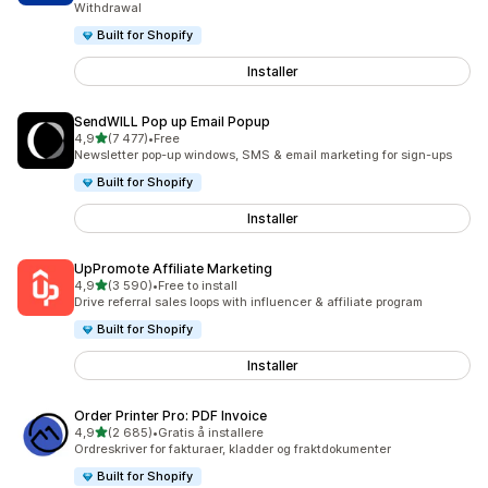
Withdrawal
Built for Shopify
Installer
SendWILL Pop up Email Popup
av 5 stjerner
4,9
(7 477)
•
Free
Totalt 7477 omtaler
Newsletter pop-up windows, SMS & email marketing for sign-ups
Built for Shopify
Installer
UpPromote Affiliate Marketing
av 5 stjerner
4,9
(3 590)
•
Free to install
Totalt 3590 omtaler
Drive referral sales loops with influencer & affiliate program
Built for Shopify
Installer
Order Printer Pro: PDF Invoice
av 5 stjerner
4,9
(2 685)
•
Gratis å installere
Totalt 2685 omtaler
Ordreskriver for fakturaer, kladder og fraktdokumenter
Built for Shopify