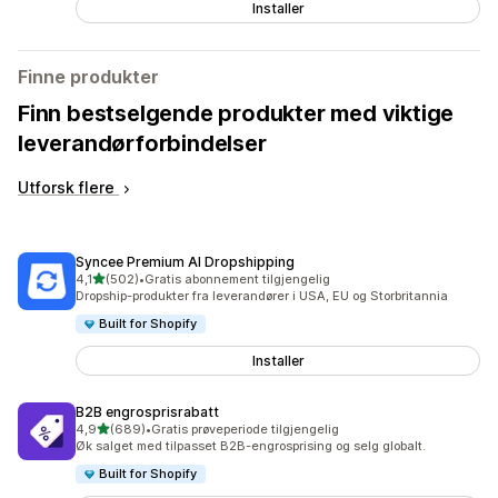
Installer
Finne produkter
Finn bestselgende produkter med viktige
leverandørforbindelser
Utforsk flere
Syncee Premium AI Dropshipping
av 5 stjerner
4,1
(502)
•
Gratis abonnement tilgjengelig
Totalt 502 omtaler
Dropship-produkter fra leverandører i USA, EU og Storbritannia
Built for Shopify
Installer
B2B engrosprisrabatt
av 5 stjerner
4,9
(689)
•
Gratis prøveperiode tilgjengelig
Totalt 689 omtaler
Øk salget med tilpasset B2B-engrosprising og selg globalt.
Built for Shopify