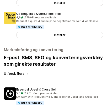
Installer
QS Request a Quote, Hide Price
av 5 stjerner
4,8
(678)
•
Free plan available
Totalt 678 omtaler
Request a quote & online price negotiation for B2B & wholesale
Built for Shopify
Installer
Markedsføring og konvertering
E-post, SMS, SEO og konverteringsverktøy
som gir ekte resultater
Utforsk flere
Essential Upsell & Cross Sell
av 5 stjerner
5,0
(2 201)
•
Free plan available
Totalt 2201 omtaler
Lift AOV with Frequently Bought Together Upsell and Cross-sell
Built for Shopify