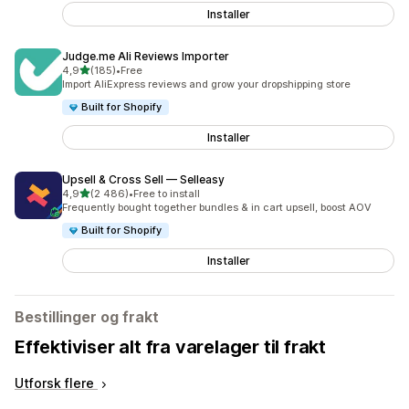
Installer
Judge.me Ali Reviews Importer
av 5 stjerner
4,9
(185)
•
Free
Totalt 185 omtaler
Import AliExpress reviews and grow your dropshipping store
Built for Shopify
Installer
Upsell & Cross Sell — Selleasy
av 5 stjerner
4,9
(2 486)
•
Free to install
Totalt 2486 omtaler
Frequently bought together bundles & in cart upsell, boost AOV
Built for Shopify
Installer
Bestillinger og frakt
Effektiviser alt fra varelager til frakt
Utforsk flere