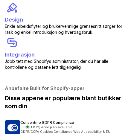
Design
Enkle arbeidsflyter og brukervennlige grensesnitt sørger for
rask og enkel introduksjon og hverdagsbruk.
Integrasjon
Jobb tett med Shopifys administrator, der du har alle
kontrollene og dataene lett tilgjengelig.
Anbefalte Built for Shopify-apper
Disse appene er populære blant butikker
som din
Consentmo GDPR Compliance
av 5 stjerner
5,0
(1 872)
•
Free plan available
Totalt 1872 omtaler
GDPR/CCPA Cookies Compliance,Web Accessibility & EU